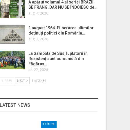
A apărut volumul 4 al seriei BRAZII
SE FRÂNG, DAR NU SE ÎNDOIESC de…
aug. 4, 2026
1 august 1964. Eliberarea ultimilor
deținuți politici din România…
aug. 3, 2026
La Sâmbăta de Sus, luptătorii în
Rezistența anticomunistă din
Făgăraș…
iul. 27, 2026
PREV
NEXT
1 of 2.484
LATEST NEWS
Cultură