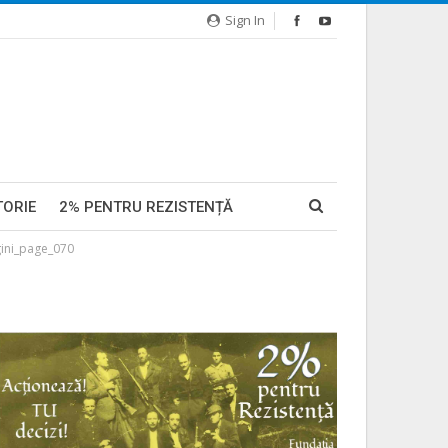
Sign In
TORIE
2% PENTRU REZISTENȚĂ
gini_page_070