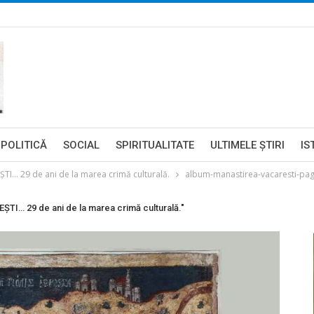
POLITICĂ
SOCIAL
SPIRITUALITATE
ULTIMELE ŞTIRI
IS
… 29 de ani de la marea crimă culturală.
album-manastirea-vacaresti-pa
… 29 de ani de la marea crimă culturală."