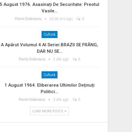
5 August 1976. Asasinați De Securitate: Preotul
Vasile…
Florin Dobrescu
20 de ore ago
0
Cultură
A Apărut Volumul 4 Al Seriei BRAZII SE FRÂNG,
DAR NU SE…
Florin Dobrescu
2 zile ago
0
Cultură
1 August 1964. Eliberarea Ultimilor Deținuți
Politici…
Florin Dobrescu
3 zile ago
0
LOAD MORE POSTS