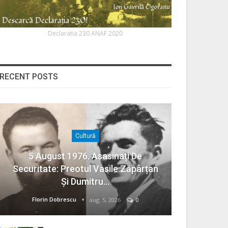
Declaratia 230 ANAF 2020
RECENT POSTS
Cultură
5 August 1976. Asasinați De
Securitate: Preotul Vasile Zăpârțan
Și Dumitru…
Florin Dobrescu
aug. 5, 2026
0