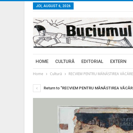
JOI, AUGUST 6, 2026
HOME
CULTURĂ
EDITORIAL
EXTERN
Home
Cultură
RECVIEM PENTRU MĂNĂSTIREA VĂCĂREŞTI
Return to "RECVIEM PENTRU MĂNĂSTIREA VĂCĂREŞTI