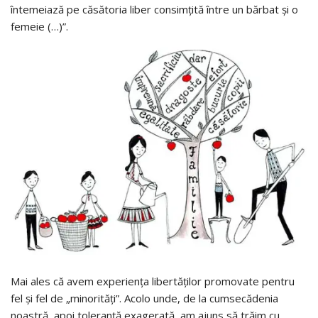
întemeiază pe căsătoria liber consimțită între un bărbat și o
femeie (…)”.
Mai ales că avem experiența libertăților promovate pentru
fel și fel de „minorități”. Acolo unde, de la cumsecădenia
noastră, apoi toleranță exagerată, am ajuns să trăim cu