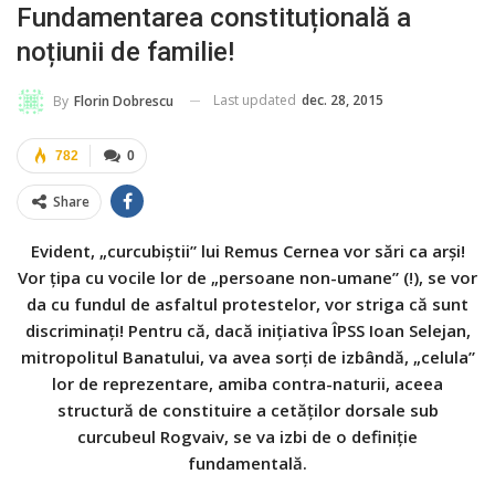
Fundamentarea constituțională a
noțiunii de familie!
Last updated
dec. 28, 2015
By
Florin Dobrescu
782
0
Share
Evident, „curcubiștii” lui Remus Cernea vor sări ca arși!
Vor țipa cu vocile lor de „persoane non-umane” (!), se vor
da cu fundul de asfaltul protestelor, vor striga că sunt
discriminați! Pentru că, dacă inițiativa ÎPSS Ioan Selejan,
mitropolitul Banatului, va avea sorți de izbândă, „celula”
lor de reprezentare, amiba contra-naturii, aceea
structură de constituire a cetăților dorsale sub
curcubeul Rogvaiv, se va izbi de o definiție
fundamentală.