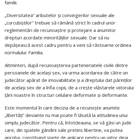
familii.
„Diversitatea” aributelor și convingerilor sexuale ale
„curcubiștilor” trebuie să rămână strict în cadrul unor
reglementări de recunoaștre și protejare a anumitor
drepturi acordate minorităților sexuale. Dar să nu
depășească acest cadru pentru a veni să răstoarne ordinea
normalului: Familia.
Altminteri, după recunoașterea parteneriatele civile dintre
persoanele de același sex, va urma acordarea de către un
judecător apărat de imovabilitate și a dreptului dat părinților
de același sex de a înfia copii, de a crește vlăstarele viitorului
țării noastre în structuri celulare deformate și deformante.
Este momentul în care decizia de a recunoște anumite
„libertăți” deviante nu mai poate fi lăsată la atitudinea unui
simplu judecător. Pentru că, întotdeauna, se vă găsi un jude
care, din spatele gândirii sale pretins libertine, va putea
aproba, constituind spețe de aplicare pentru un viitor deja