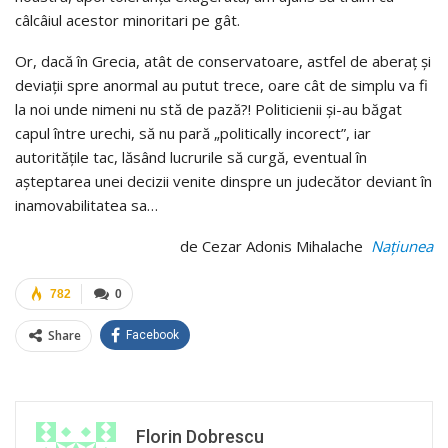
câlcâiul acestor minoritari pe gât.
Or, dacă în Grecia, atât de conservatoare, astfel de aberaț și
deviații spre anormal au putut trece, oare cât de simplu va fi
la noi unde nimeni nu stă de pază?! Politicienii și-au băgat
capul între urechi, să nu pară „politically incorect”, iar
autoritățile tac, lăsând lucrurile să curgă, eventual în
așteptarea unei decizii venite dinspre un judecător deviant în
inamovabilitatea sa…
de Cezar Adonis Mihalache
Naţiunea
782
0
Share
Facebook
Florin Dobrescu