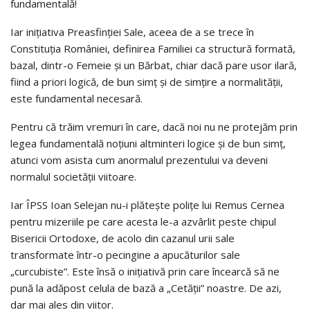
fundamentală!
Iar inițiativa Preasfinției Sale, aceea de a se trece în
Constituția României, definirea Familiei ca structură formată,
bazal, dintr-o Femeie și un Bărbat, chiar dacă pare usor ilară,
fiind a priori logică, de bun simț și de simțire a normalității,
este fundamental necesară.
Pentru că trăim vremuri în care, dacă noi nu ne protejăm prin
legea fundamentală noțiuni altminteri logice și de bun simț,
atunci vom asista cum anormalul prezentului va deveni
normalul societății viitoare.
Iar ÎPSS Ioan Selejan nu-i plătește polițe lui Remus Cernea
pentru mizeriile pe care acesta le-a azvârlit peste chipul
Bisericii Ortodoxe, de acolo din cazanul urii sale
transformate într-o pecingine a apucăturilor sale
„curcubiste”. Este însă o inițiativă prin care încearcă să ne
pună la adăpost celula de bază a „Cetății” noastre. De azi,
dar mai ales din viitor.