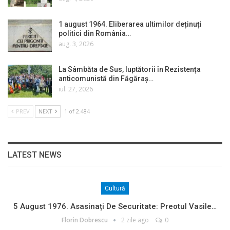
1 august 1964. Eliberarea ultimilor deținuți
politici din România…
aug. 3, 2026
La Sâmbăta de Sus, luptătorii în Rezistența
anticomunistă din Făgăraș…
iul. 27, 2026
PREV
NEXT
1 of 2.484
LATEST NEWS
Cultură
5 August 1976. Asasinați De Securitate: Preotul Vasile…
Florin Dobrescu
2 zile ago
0