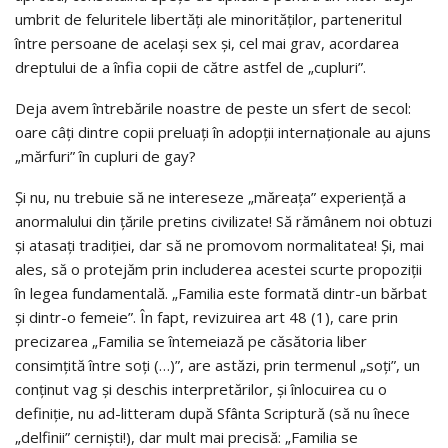
umbrit de feluritele libertăți ale minorităților, parteneritul
între persoane de același sex și, cel mai grav, acordarea
dreptului de a înfia copii de către astfel de „cupluri”.
Deja avem întrebările noastre de peste un sfert de secol:
oare câți dintre copii preluați în adopții internaționale au ajuns
„mărfuri” în cupluri de gay?
Și nu, nu trebuie să ne intereseze „măreața” experiență a
anormalului din țările pretins civilizate! Să rămânem noi obtuzi
și atasați tradiției, dar să ne promovom normalitatea! Și, mai
ales, să o protejăm prin includerea acestei scurte propoziții
în legea fundamentală. „Familia este formată dintr-un bărbat
și dintr-o femeie”. În fapt, revizuirea art 48 (1), care prin
precizarea „Familia se întemeiază pe căsătoria liber
consimțită între soți (…)”, are astăzi, prin termenul „soți”, un
conținut vag și deschis interpretărilor, și înlocuirea cu o
definiție, nu ad-litteram după Sfânta Scriptură (să nu înece
„delfinii” cerniști!), dar mult mai precisă: „Familia se