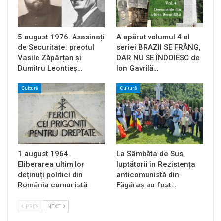
5 august 1976. Asasinați
A apărut volumul 4 al
de Securitate: preotul
seriei BRAZII SE FRÂNG,
Vasile Zăpârțan și
DAR NU SE ÎNDOIESC de
Dumitru Leontieș…
Ion Gavrilă…
Cultură
Cultură
1 august 1964.
La Sâmbăta de Sus,
Eliberarea ultimilor
luptătorii în Rezistența
deținuți politici din
anticomunistă din
România comunistă
Făgăraș au fost…
PREV
NEXT