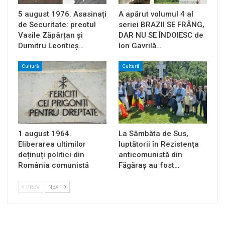
5 august 1976. Asasinați
A apărut volumul 4 al
de Securitate: preotul
seriei BRAZII SE FRÂNG,
Vasile Zăpârțan și
DAR NU SE ÎNDOIESC de
Dumitru Leontieș…
Ion Gavrilă…
Cultură
Cultură
1 august 1964.
La Sâmbăta de Sus,
Eliberarea ultimilor
luptătorii în Rezistența
deținuți politici din
anticomunistă din
România comunistă
Făgăraș au fost…
PREV
NEXT