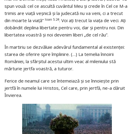
spun vouă: cel ce ascultă cuvântul Meu şi crede în Cel ce M-a
trimis are viaţă veşnică şi la judecată nu va veni, ci a trecut
Ioan 5:24
din moarte la viaţă”
. Voi aţi trecut la viaţa de veci. Aţi
dobândit deplina libertate pentru voi, dar şi pentru noi. Din
libertatea voastră şi noi devenim liberi „de cel rău”.
Ȋn martiriu se dezvăluie adevărul fundamental al existenţei:
starea de oferire spre împlinire. (…) La temelia înnoirii
României, la sfârşitul acestui ultim veac al mileniului stă
mărturie jertfa voastră, a tuturor.
Ferice de neamul care se întemeiază şi se înnoieşte prin
jertfă în numele lui Hristos, Cel care, prin jertfă, ne-a dăruit
Ȋnvierea.