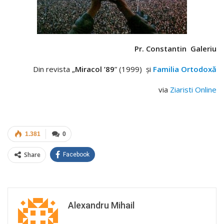
Pr.
Constantin Galeriu
Din revista „
Miracol ’89
” (1999) şi
Familia Ortodoxă
via
Ziaristi Online
1.381
0
Share
Facebook
Alexandru Mihail