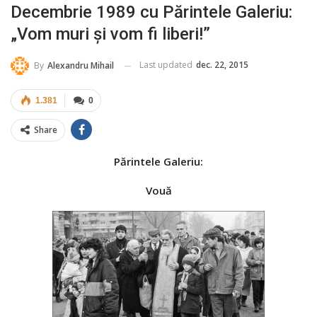
Decembrie 1989 cu Părintele Galeriu:
„Vom muri şi vom fi liberi!”
Last updated
dec. 22, 2015
By
Alexandru Mihail
1.381
0
Share
Părintele Galeriu:
Vouă