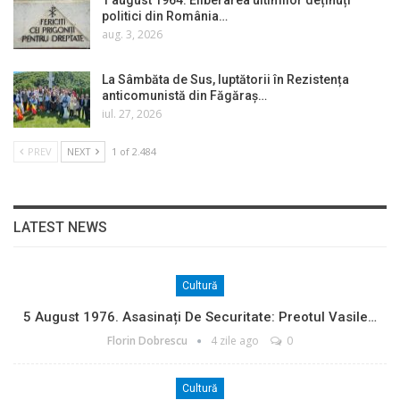
1 august 1964. Eliberarea ultimilor deținuți
politici din România…
aug. 3, 2026
La Sâmbăta de Sus, luptătorii în Rezistența
anticomunistă din Făgăraș…
iul. 27, 2026
PREV
NEXT
1 of 2.484
LATEST NEWS
Cultură
5 August 1976. Asasinați De Securitate: Preotul Vasile…
Florin Dobrescu
4 zile ago
0
Cultură