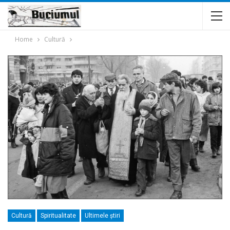
Home
Cultură
Cultură
Spiritualitate
Ultimele ştiri