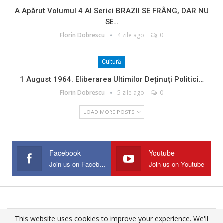
A Apărut Volumul 4 Al Seriei BRAZII SE FRÂNG, DAR NU
SE…
Florin Dobrescu
4 zile ago
0
Cultură
1 August 1964. Eliberarea Ultimilor Deținuți Politici…
Florin Dobrescu
5 zile ago
0
LOAD MORE POSTS
Facebook
Youtube
Join us on Facebook
Join us on Youtube
This website uses cookies to improve your experience. We'll
© 2025 - All Rights Reserved.