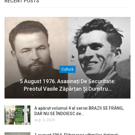
RECENT POSTS
Cultură
5 August 1976. Asasinați De Securitate:
Preotul Vasile Zăpârțan Și Dumitru…
A apărut volumul 4 al seriei BRAZII SE FRÂNG,
DAR NU SE ÎNDOIESC de…
aug. 4, 2026