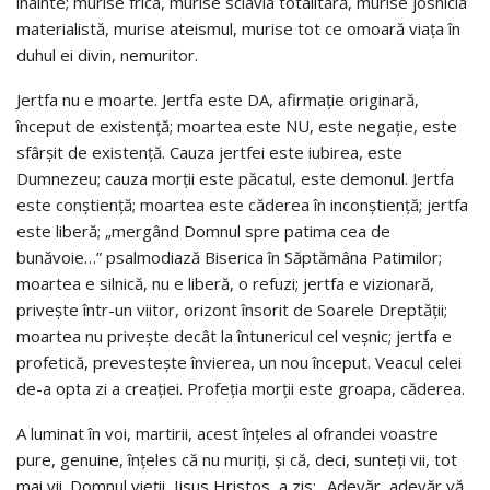
înainte; murise frica, murise sclavia totalitară, murise josnicia
materialistă, murise ateismul, murise tot ce omoară viaţa în
duhul ei divin, nemuritor.
Jertfa nu e moarte. Jertfa este DA, afirmaţie originară,
început de existenţă; moartea este NU, este negaţie, este
sfârșit de existenţă. Cauza jertfei este iubirea, este
Dumnezeu; cauza morţii este păcatul, este demonul. Jertfa
este conștienţă; moartea este căderea în inconștienţă; jertfa
este liberă; „mergând Domnul spre patima cea de
bunăvoie…” psalmodiază Biserica în Săptămâna Patimilor;
moartea e silnică, nu e liberă, o refuzi; jertfa e vizionară,
privește într-un viitor, orizont însorit de Soarele Dreptăţii;
moartea nu privește decât la întunericul cel veșnic; jertfa e
profetică, prevestește învierea, un nou început. Veacul celei
de-a opta zi a creaţiei. Profeţia morţii este groapa, căderea.
A luminat în voi, martirii, acest înţeles al ofrandei voastre
pure, genuine, înţeles că nu muriţi, şi că, deci, sunteţi vii, tot
mai vii. Domnul vieţii, Iisus Hristos, a zis: „Adevăr, adevăr vă