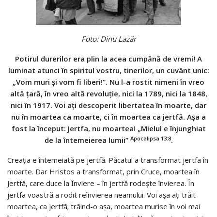
Foto: Dinu Lazăr
Potirul durerilor era plin la acea cumpănă de vremi! A
luminat atunci în spiritul vostru, tinerilor, un cuvânt unic:
„Vom muri şi vom fi liberi!”. Nu l-a rostit nimeni în vreo
altă ţară, în vreo altă revoluţie, nici la 1789, nici la 1848,
nici în 1917. Voi aţi descoperit libertatea în moarte, dar
nu în moartea ca moarte, ci în moartea ca jertfă. Aşa a
fost la început: Jertfa, nu moartea! „Mielul e înjunghiat
Apocalipsa 13:8
de la întemeierea lumii”
.
Creaţia e întemeiată pe jertfă. Păcatul a transformat jertfa în
moarte. Dar Hristos a transformat, prin Cruce, moartea în
Jertfă, care duce la Ȋnviere – în jertfă rodește învierea. În
jertfa voastră a rodit reînvierea neamului. Voi aşa aţi trăit
moartea, ca jertfă; trăind-o aşa, moartea murise în voi mai