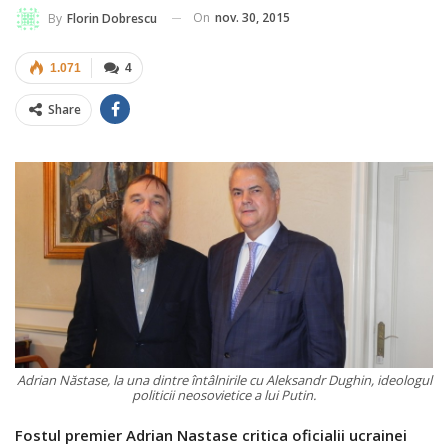
On
nov. 30, 2015
By
Florin Dobrescu
1.071
4
Share
Adrian Năstase, la una dintre întâlnirile cu Aleksandr Dughin, ideologul
politicii neosovietice a lui Putin.
Fostul premier Adrian Nastase critica oficialii ucrainei