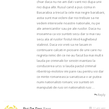
chiar daca nu ne-am dat i vant nici dupa unii
nici dupa altii. Rusul cand a pus cizma in
Basarabia a trecut la cele mai negre barabarii,
astia sunt mai vicleni dar noi trebuie sa ne
vedem interesele noastre nationale, nu pe
ale americanilor sau pe ale rusilor. Daca nu
inseamna ca voi sunteti secu dar si mai rau
secu ala al rusilor fostul nkvd-kaghebeul
stalinist. Daca voi vreti sa ne lasam in
continuare calcati in picioare de unii care nu
regreta nimic din ce ne-au facut ba mai mult ii
lauda pe criminalii lor sinistri inaintasi la
conducerea urss si lauda pactul criminal
ribentrop-molotov imi pare rau pentru voi dar
ce minte romaneasca sanatoasa v-ar putea
numi nationalisti romani; voi sunteti ori
manipulati de rusi ori nationalisti rusi …
Reply
11 ani ago
Pui De Dac
Says