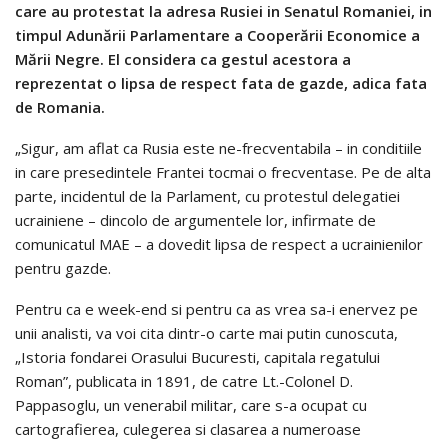
care au protestat la adresa Rusiei in Senatul Romaniei, in
timpul Adunării Parlamentare a Cooperării Economice a
Mării Negre. El considera ca gestul acestora a
reprezentat o lipsa de respect fata de gazde, adica fata
de Romania.
„Sigur, am aflat ca Rusia este ne-frecventabila – in conditiile
in care presedintele Frantei tocmai o frecventase. Pe de alta
parte, incidentul de la Parlament, cu protestul delegatiei
ucrainiene – dincolo de argumentele lor, infirmate de
comunicatul MAE – a dovedit lipsa de respect a ucrainienilor
pentru gazde.
Pentru ca e week-end si pentru ca as vrea sa-i enervez pe
unii analisti, va voi cita dintr-o carte mai putin cunoscuta,
„Istoria fondarei Orasului Bucuresti, capitala regatului
Roman”, publicata in 1891, de catre Lt.-Colonel D.
Pappasoglu, un venerabil militar, care s-a ocupat cu
cartografierea, culegerea si clasarea a numeroase