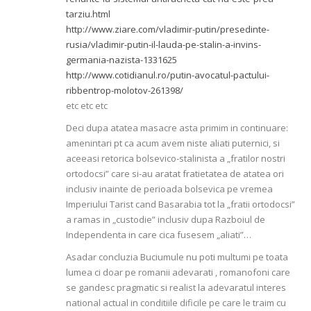
tarziu.html
http://www.ziare.com/vladimir-putin/presedinte-
rusia/vladimir-putin-il-lauda-pe-stalin-a-invins-
germania-nazista-1331625
http://www.cotidianul.ro/putin-avocatul-pactului-
ribbentrop-molotov-261398/
etc etc etc
Deci dupa atatea masacre asta primim in continuare:
amenintari pt ca acum avem niste aliati puternici, si
aceeasi retorica bolsevico-stalinista a „fratilor nostri
ortodocsi” care si-au aratat fratietatea de atatea ori
inclusiv inainte de perioada bolsevica pe vremea
Imperiului Tarist cand Basarabia tot la „fratii ortodocsi”
a ramas in „custodie” inclusiv dupa Razboiul de
Independenta in care cica fusesem „aliati”…
Asadar concluzia Buciumule nu poti multumi pe toata
lumea ci doar pe romanii adevarati , romanofoni care
se gandesc pragmatic si realist la adevaratul interes
national actual in conditiile dificile pe care le traim cu