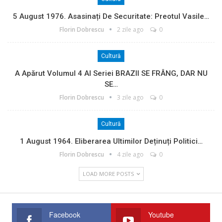
5 August 1976. Asasinați De Securitate: Preotul Vasile…
Florin Dobrescu
2 zile ago
0
Cultură
A Apărut Volumul 4 Al Seriei BRAZII SE FRÂNG, DAR NU
SE…
Florin Dobrescu
3 zile ago
0
Cultură
1 August 1964. Eliberarea Ultimilor Deținuți Politici…
Florin Dobrescu
4 zile ago
0
LOAD MORE POSTS
Facebook
Youtube