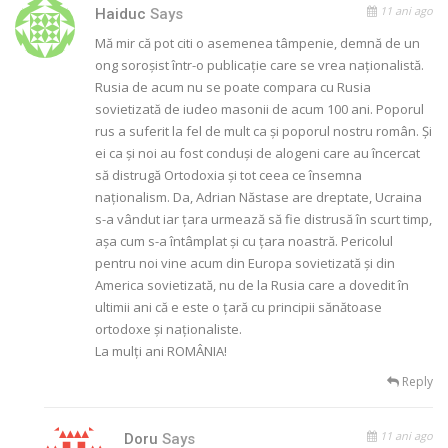
11 ani ago
Haiduc
Says
Mă mir că pot citi o asemenea tâmpenie, demnă de un
ong soroșist într-o publicație care se vrea naționalistă.
Rusia de acum nu se poate compara cu Rusia
sovietizată de iudeo masonii de acum 100 ani. Poporul
rus a suferit la fel de mult ca și poporul nostru român. Și
ei ca și noi au fost conduși de alogeni care au încercat
să distrugă Ortodoxia și tot ceea ce însemna
naționalism. Da, Adrian Năstase are dreptate, Ucraina
s-a vândut iar țara urmează să fie distrusă în scurt timp,
așa cum s-a întâmplat și cu țara noastră. Pericolul
pentru noi vine acum din Europa sovietizată și din
America sovietizată, nu de la Rusia care a dovedit în
ultimii ani că e este o țară cu principii sănătoase
ortodoxe și naționaliste.
La mulți ani ROMÂNIA!
Reply
11 ani ago
Doru
Says