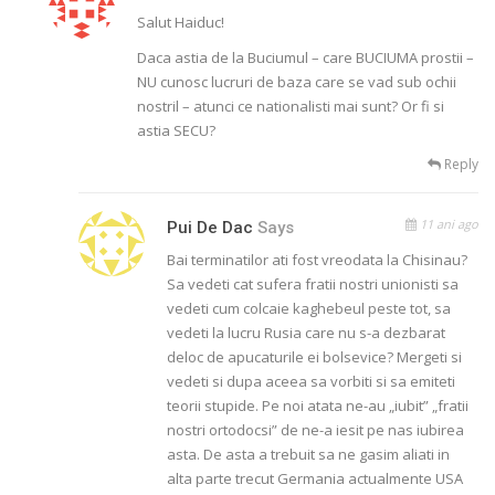
Salut Haiduc!
Daca astia de la Buciumul – care BUCIUMA prostii –
NU cunosc lucruri de baza care se vad sub ochii
nostril – atunci ce nationalisti mai sunt? Or fi si
astia SECU?
Reply
11 ani ago
Pui De Dac
Says
Bai terminatilor ati fost vreodata la Chisinau?
Sa vedeti cat sufera fratii nostri unionisti sa
vedeti cum colcaie kaghebeul peste tot, sa
vedeti la lucru Rusia care nu s-a dezbarat
deloc de apucaturile ei bolsevice? Mergeti si
vedeti si dupa aceea sa vorbiti si sa emiteti
teorii stupide. Pe noi atata ne-au „iubit” „fratii
nostri ortodocsi” de ne-a iesit pe nas iubirea
asta. De asta a trebuit sa ne gasim aliati in
alta parte trecut Germania actualmente USA