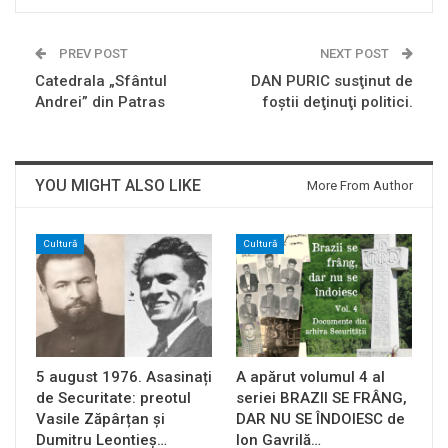
PREV POST
NEXT POST
Catedrala „Sfântul
DAN PURIC susţinut de
Andrei” din Patras
foştii deţinuţi politici.
YOU MIGHT ALSO LIKE
More From Author
Cultură
Cultură
5 august 1976. Asasinați
A apărut volumul 4 al
de Securitate: preotul
seriei BRAZII SE FRÂNG,
Vasile Zăpârțan și
DAR NU SE ÎNDOIESC de
Dumitru Leontieș…
Ion Gavrilă…