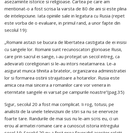
asezaminte istorice si religioase. Cartea pe care am
mentionat-o a fost scrisa la varsta de 80 de ani si este plina
de intelepciune. Iata opiniile sale in legatura cu Rusia (repet
este vorba de o evaluare, in primul rand, a unor fapte din
secolul 19):
„Romanii astazi se bucura de libertatea castigata de ei insisi
cu sangele lor. Romanii sunt recunoscatori glorioase Rusii,
care prin sacrul ei sange, i-au protejat un secol intreg, ca
adevarati coreligionari si le-au intors neatarnarea. Le-a
asigurat munca tihnita a bratelor, organizarea administratiei
lor si formarea ostirii strajuitoare a hotarelor. Rusia este
amica cea mai sincera a romanilor care vor venera in
eternitate sangele ei varsat pe campurile noastre”(pag.35)
Sigur, secolul 20 a fost mai complicat. Ii rog, totusi, pe
analistii de la unele televiziuni de stiri sa nu se enerveze
foarte tare. Randurile de mai sus nu le-am scris eu, ci un
erou al armatei romane care a cunoscut istoria intregului
secol 19. Secolul 20 nu a fost prea favorabil acestor relatii.