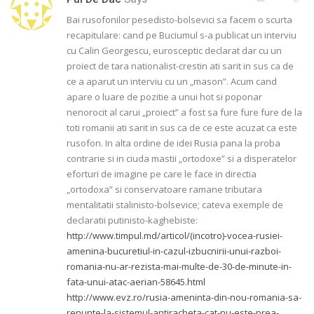
Bai rusofonilor pesedisto-bolsevici sa facem o scurta
recapitulare: cand pe Buciumul s-a publicat un interviu
cu Calin Georgescu, eurosceptic declarat dar cu un
proiect de tara nationalist-crestin ati sarit in sus ca de
ce a aparut un interviu cu un „mason”. Acum cand
apare o luare de pozitie a unui hot si poponar
nenorocit al carui „proiect” a fost sa fure fure fure de la
toti romanii ati sarit in sus ca de ce este acuzat ca este
rusofon. In alta ordine de idei Rusia pana la proba
contrarie si in ciuda mastii „ortodoxe” si a disperatelor
eforturi de imagine pe care le face in directia
„ortodoxa” si conservatoare ramane tributara
mentalitatii stalinisto-bolsevice; cateva exemple de
declaratii putinisto-kaghebiste:
http://www.timpul.md/articol/(incotro)-vocea-rusiei-
amenina-bucuretiul-in-cazul-izbucnirii-unui-razboi-
romania-nu-ar-rezista-mai-multe-de-30-de-minute-in-
fata-unui-atac-aerian-58645.html
http://www.evz.ro/rusia-ameninta-din-nou-romania-sa-
renunte-la-sistemul-antiracheta-cat-nu-este-prea-