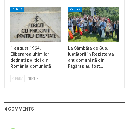
Cultură
Cultură
1 august 1964.
La Sâmbăta de Sus,
Eliberarea ultimilor
luptătorii în Rezistența
deținuți politici din
anticomunistă din
România comunistă
Făgăraș au fost…
PREV
NEXT
4 COMMENTS