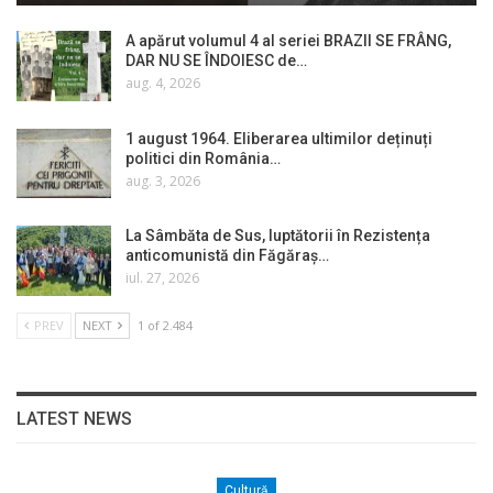
A apărut volumul 4 al seriei BRAZII SE FRÂNG,
DAR NU SE ÎNDOIESC de…
aug. 4, 2026
1 august 1964. Eliberarea ultimilor deținuți
politici din România…
aug. 3, 2026
La Sâmbăta de Sus, luptătorii în Rezistența
anticomunistă din Făgăraș…
iul. 27, 2026
PREV
NEXT
1 of 2.484
LATEST NEWS
Cultură