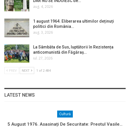
DAR NU SE ÎNDOIESC de…
aug. 4, 2026
1 august 1964. Eliberarea ultimilor deținuți
politici din România…
aug. 3, 2026
La Sâmbăta de Sus, luptătorii în Rezistența
anticomunistă din Făgăraș…
iul. 27, 2026
PREV
NEXT
1 of 2.484
LATEST NEWS
Cultură
5 August 1976. Asasinați De Securitate: Preotul Vasile…