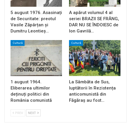
5 august 1976. Asasinați
A apărut volumul 4 al
de Securitate: preotul
seriei BRAZII SE FRÂNG,
Vasile Zăpârțan și
DAR NU SE ÎNDOIESC de
Dumitru Leontieș…
Ion Gavrilă…
Cultură
Cultură
1 august 1964.
La Sâmbăta de Sus,
Eliberarea ultimilor
luptătorii în Rezistența
deținuți politici din
anticomunistă din
România comunistă
Făgăraș au fost…
PREV
NEXT