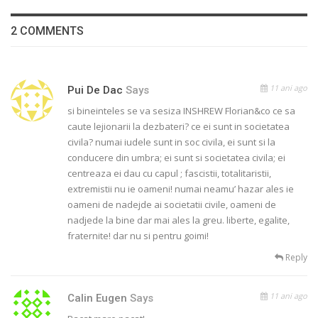
2 COMMENTS
11 ani ago
Pui De Dac
Says
si bineinteles se va sesiza INSHREW Florian&co ce sa
caute lejionarii la dezbateri? ce ei sunt in societatea
civila? numai iudele sunt in soc civila, ei sunt si la
conducere din umbra; ei sunt si societatea civila; ei
centreaza ei dau cu capul ; fascistii, totalitaristii,
extremistii nu ie oameni! numai neamu’ hazar ales ie
oameni de nadejde ai societatii civile, oameni de
nadjede la bine dar mai ales la greu. liberte, egalite,
fraternite! dar nu si pentru goimi!
Reply
11 ani ago
Calin Eugen
Says