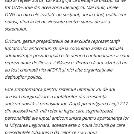
sau ai reţelei Soros, care au grijă ca invitaţii la discuţii să fie
tot ONG-urile din acea zonă ideologică.
Mai mult, unele
ONG-uri din cele invitate au susţinut, ani la rând, politicieni
odioşi, fiind la fel de vinovate pentru starea de azi a
sistemului.
Oricum, gestul preşedintelui de a exclude reprezentanţii
luptătorilor anticomunişti de la consultări arată că actuala
administraţie prezidenţială este demnă continuatoare a celor
reprezentate de Iliescu şi Băsescu. Pentru că am văzut că nu
au fost chemată nici AFDPR şi nici alte organizaţii ale
deţinuţilor politici.
Este simptomatică pentru sistemul ultimilor 26 de ani
această marginalizare a luptătorilor din rezistenţa
anticomunistă şi urmaşilor lor. După promulgarea Legii 217
din această vară, mă refer la legea care stigmatizează
personalităţi ale luptei anticomuniste pentru apartenenţa lor
la Mişcarea Legionară, aceasta este o nouă lovitură pe care
preşedintele Iohannis o dă celor ce s-au opus