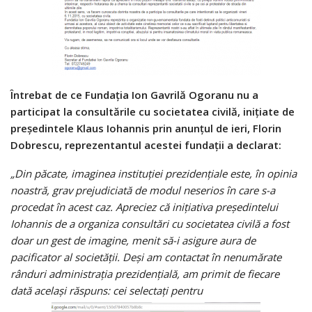
Întrebat de ce Fundaţia Ion Gavrilă Ogoranu nu a
participat la consultările cu societatea civilă, iniţiate de
preşedintele Klaus Iohannis prin anunţul de ieri, Florin
Dobrescu, reprezentantul acestei fundaţii a declarat:
„Din păcate, imaginea instituţiei prezidenţiale este, în opinia
noastră, grav prejudiciată de modul neserios în care s-a
procedat în acest caz. Apreciez că iniţiativa preşedintelui
Iohannis de a organiza consultări cu societatea civilă a fost
doar un gest de imagine, menit să-i asigure aura de
pacificator al societăţii. Deşi am contactat în nenumărate
rânduri administraţia prezidenţială, am primit de fiecare
dată acelaşi răspuns: cei selectaţi pentru