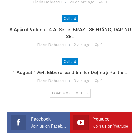
Florin Dobrescu
20 de ore ago
0
Cultură
A Apărut Volumul 4 Al Seriei BRAZII SE FRÂNG, DAR NU
SE…
Florin Dobrescu
2 zile ago
0
Cultură
1 August 1964. Eliberarea Ultimilor Deținuți Politici…
Florin Dobrescu
3 zile ago
0
LOAD MORE POSTS
Facebook
Youtube
Join us on Facebook
Join us on Youtube