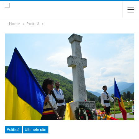
Home
Politică
Politică
Ultimele ştiri