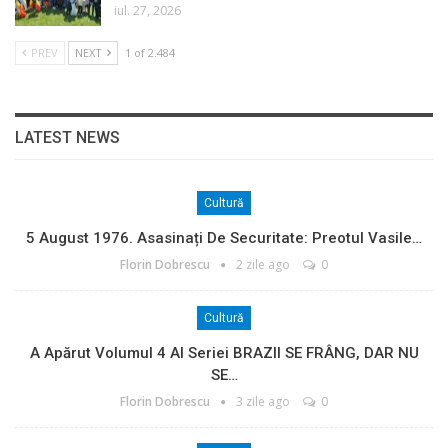
iul. 27, 2026
PREV
NEXT
1 of 2.484
LATEST NEWS
Cultură
5 August 1976. Asasinați De Securitate: Preotul Vasile…
Florin Dobrescu
2 zile ago
0
Cultură
A Apărut Volumul 4 Al Seriei BRAZII SE FRÂNG, DAR NU
SE…
Florin Dobrescu
3 zile ago
0