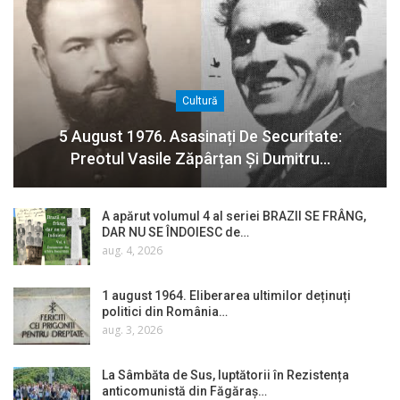
Cultură
5 August 1976. Asasinați De Securitate:
Preotul Vasile Zăpârțan Și Dumitru…
A apărut volumul 4 al seriei BRAZII SE FRÂNG,
DAR NU SE ÎNDOIESC de…
aug. 4, 2026
1 august 1964. Eliberarea ultimilor deținuți
politici din România…
aug. 3, 2026
La Sâmbăta de Sus, luptătorii în Rezistența
anticomunistă din Făgăraș…