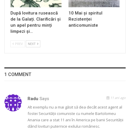
După lovitura rusească
10 Mai și spiritul
de la Galați. Clarificări și
Rezistenței
un apel pentru minți
anticomuniste
limpezi și…
PREV
NEXT
1 COMMENT
11 ani ago
Radu
Says
Alt exemplu nu a mai găsit să dea decât acest agent al
fostei Securității comuniste cu numele Bartolomeu
Anania care a stat 11 ani în America pe banii Securității
dând lovituri puternice exilului românesc.