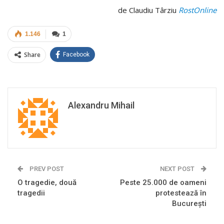
de Claudiu Târziu
RostOnline
1.146
1
Share
Facebook
Alexandru Mihail
PREV POST
NEXT POST
O tragedie, două
Peste 25.000 de oameni
tragedii
protestează în
Bucureşti