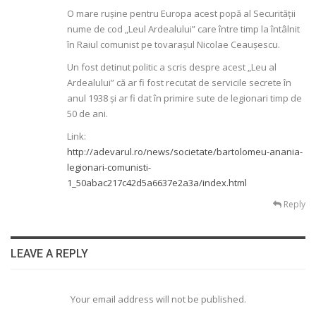
O mare rușine pentru Europa acest popă al Securității
nume de cod „Leul Ardealului” care între timp la întâlnit
în Raiul comunist pe tovarașul Nicolae Ceaușescu.
Un fost detinut politic a scris despre acest „Leu al
Ardealului” că ar fi fost recutat de servicile secrete în
anul 1938 și ar fi dat în primire sute de legionari timp de
50 de ani.
Link:
http://adevarul.ro/news/societate/bartolomeu-anania-
legionari-comunisti-
1_50abac217c42d5a6637e2a3a/index.html
Reply
LEAVE A REPLY
Your email address will not be published.