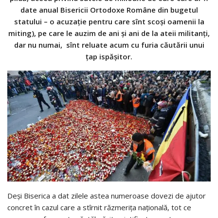
date anual Bisericii Ortodoxe Române din bugetul
statului – o acuzaţie pentru care sînt scoşi oamenii la
miting), pe care le auzim de ani şi ani de la ateii militanţi,
dar nu numai, sînt reluate acum cu furia căutării unui
ţap ispăşitor.
Deşi Biserica a dat zilele astea numeroase dovezi de ajutor
concret î
n cazul care a stîrnit răzmeriţa naţională, tot ce