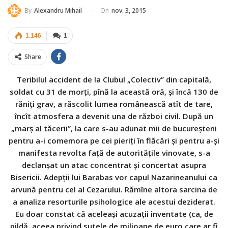
On
nov. 3, 2015
By
Alexandru Mihail
1.146
1
Share
Teribilul accident de la Clubul „Colectiv” din capitală,
soldat cu 31 de morţi, pînă la această oră, şi încă 130 de
răniţi grav, a răscolit lumea românească atît de tare,
încît atmosfera a devenit una de război civil. După un
„marş al tăcerii”, la care s-au adunat mii de bucureşteni
pentru a-i comemora pe cei pieriţi în flăcări şi pentru a-şi
manifesta revolta faţă de autorităţile vinovate, s-a
declanşat un atac concentrat şi concertat asupra
Bisericii. Adepţii lui Barabas vor capul Nazarineanului ca
arvună pentru cel al Cezarului. Rămîne altora sarcina de
a analiza resorturile psihologice ale acestui deziderat.
Eu doar constat că a
celeaşi acuzaţii inventate (ca, de
pildă, aceea privind sutele de milioane de euro care ar fi