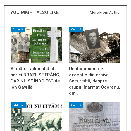
YOU MIGHT ALSO LIKE
More From Author
Cultură
Cultură
A apărut volumul 4 al
Un document de
seriei BRAZII SE FRÂNG,
excepție din arhiva
DAR NU SE ÎNDOIESC de
Securității, despre
Ion Gavrilă…
grupul înarmat Ogoranu,
din…
Editorial
Cultură