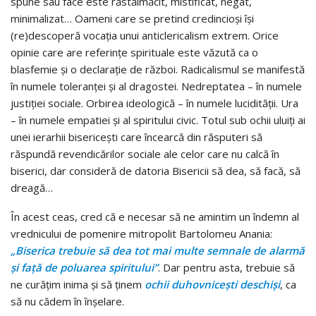
spune sau face este răstălmăcit, mistificat, negat,
minimalizat…
Oameni care se pretind credincioşi îşi
(re)descoperă vocaţia unui anticlericalism extrem.
Orice
opinie care are referinţe spirituale este văzută ca o
blasfemie şi o declaraţie de război.
Radicalismul se manifestă
în numele toleranţei şi al dragostei. Nedreptatea – în numele
justiţiei sociale. Orbirea ideologică – în numele lucidităţii. Ura
– în numele empatiei şi al spiritului civic. Totul sub ochii uluiţi ai
unei ierarhii bisericeşti care încearcă din răsputeri să
răspundă revendicărilor sociale ale celor care nu calcă în
biserici, dar consideră de datoria Bisericii să dea, să facă, să
dreagă…
În acest ceas, cred că e necesar să ne amintim un îndemn al
vrednicului de pomenire mitropolit Bartolomeu Anania:
„Biserica trebuie să dea tot mai multe semnale de alarmă
şi faţă de poluarea spiritului”
. Dar pentru asta, trebuie să
ne curăţim inima şi să ţinem
ochii duhovniceşti deschişi
, ca
să nu cădem în înşelare.