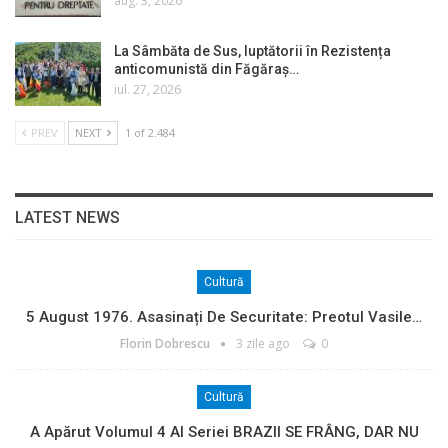
aug. 3, 2026
La Sâmbăta de Sus, luptătorii în Rezistența
anticomunistă din Făgăraș…
iul. 27, 2026
PREV
NEXT
1 of 2.484
LATEST NEWS
Cultură
5 August 1976. Asasinați De Securitate: Preotul Vasile…
Florin Dobrescu
3 zile ago
0
Cultură
A Apărut Volumul 4 Al Seriei BRAZII SE FRÂNG, DAR NU