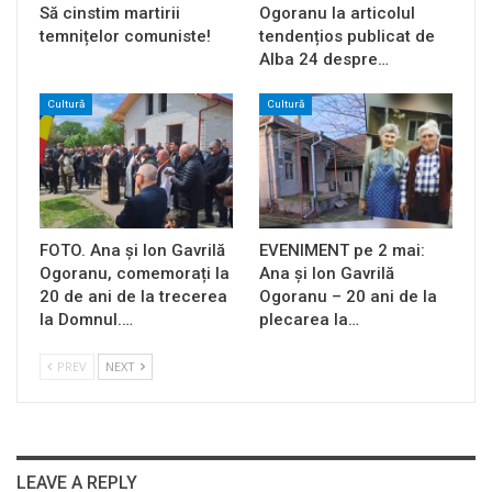
Să cinstim martirii
Ogoranu la articolul
temnițelor comuniste!
tendențios publicat de
Alba 24 despre…
Cultură
Cultură
FOTO. Ana și Ion Gavrilă
EVENIMENT pe 2 mai:
Ogoranu, comemorați la
Ana și Ion Gavrilă
20 de ani de la trecerea
Ogoranu – 20 ani de la
la Domnul.…
plecarea la…
PREV
NEXT
LEAVE A REPLY