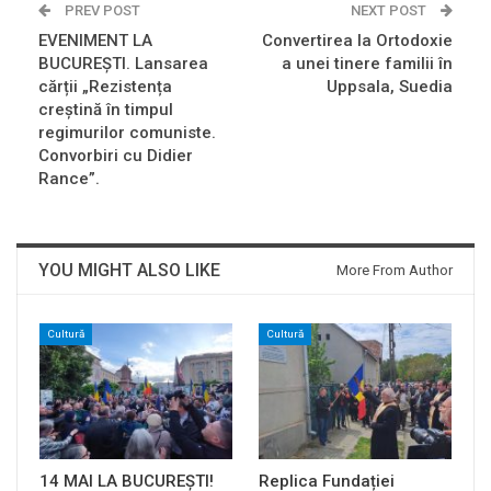
PREV POST
NEXT POST
EVENIMENT LA
Convertirea la Ortodoxie
BUCUREȘTI. Lansarea
a unei tinere familii în
cărții „Rezistența
Uppsala, Suedia
creștină în timpul
regimurilor comuniste.
Convorbiri cu Didier
Rance”.
YOU MIGHT ALSO LIKE
More From Author
Cultură
Cultură
14 MAI LA BUCUREȘTI!
Replica Fundației