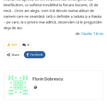
binefăcători, cu sufletul tresăltînd la fiecare bucurie, cît de
mică… Orice am alege, vom trăi dincolo numai alături de
oameni care ne seamănă. Iată o definiţie a Iadului şi a Raiului
– pe care, la o privire mai adîncă, observăm că le pregustăm
deja de aici.
de
Claudiu Târziu
637
0
Share
Facebook
Florin Dobrescu