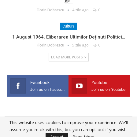
SE…
Florin Dobrescu
4 zile ago
0
Cultură
1 August 1964. Eliberarea Ultimilor Deținuți Politici…
Florin Dobrescu
5 zile ago
0
LOAD MORE POSTS
Facebook
Youtube
Join us on Facebook
Join us on Youtube
This website uses cookies to improve your experience. We'll
© 2025 - All Rights Reserved.
assume you're ok with this, but you can opt-out if you wish.
Website Design:
Buciumul
Accept
Read More