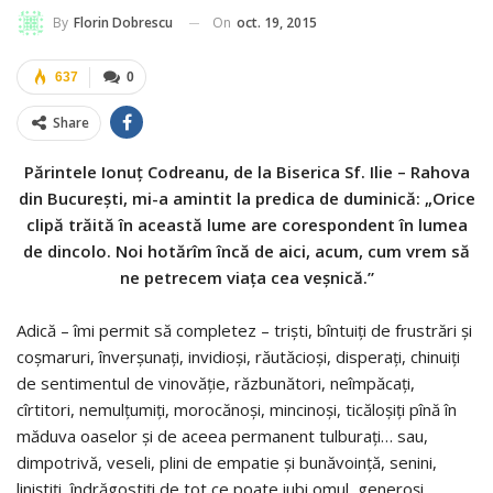
On
oct. 19, 2015
By
Florin Dobrescu
637
0
Share
Părintele Ionuţ Codreanu, de la Biserica Sf. Ilie – Rahova
din Bucureşti, mi-a amintit la predica de duminică: „Orice
clipă trăită în această lume are corespondent în lumea
de dincolo. Noi hotărîm încă de aici, acum, cum vrem să
ne petrecem viaţa cea veşnică.”
Adică – îmi permit să completez – trişti, bîntuiţi de frustrări şi
coşmaruri, înverşunaţi, invidioşi, răutăcioşi, disperaţi, chinuiţi
de sentimentul de vinovăţie, răzbunători, neîmpăcaţi,
cîrtitori, nemulţumiţi, morocănoşi, mincinoşi, ticăloşiţi pînă în
măduva oaselor şi de aceea permanent tulburaţi… sau,
dimpotrivă, veseli, plini de empatie şi bunăvoinţă, senini,
liniştiţi, îndrăgostiţi de tot ce poate iubi omul, generoşi,