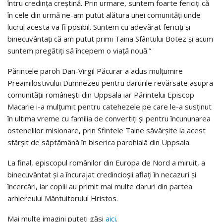
întru credința creștină. Prin urmare, suntem foarte fericiți că
în cele din urmă ne-am putut alătura unei comunități unde
lucrul acesta va fi posibil. Suntem cu adevărat fericiți și
binecuvântați că am putut primi Taina Sfântului Botez și acum
suntem pregătiți să începem o viață nouă.”
Părintele paroh Dan-Virgil Păcurar a adus mulțumire
Preamilostivului Dumnezeu pentru darurile revărsate asupra
comunității românești din Uppsala iar Părintelui Episcop
Macarie i-a mulțumit pentru catehezele pe care le-a susținut
în ultima vreme cu familia de convertiți și pentru încununarea
ostenelilor misionare, prin Sfintele Taine săvârșite la acest
sfârșit de săptămână în biserica parohială din Uppsala.
La final, episcopul românilor din Europa de Nord a miruit, a
binecuvântat și a încurajat credincioșii aflați în necazuri și
încercări, iar copiii au primit mai multe daruri din partea
arhiereului Mântuitorului Hristos.
Mai multe imagini puteți găsi
aici
.