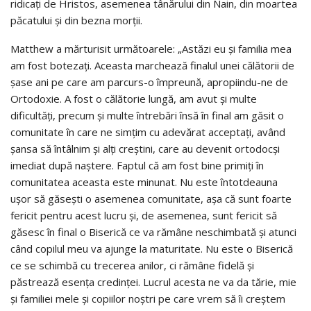
ridicați de Hristos, asemenea tânărului din Nain, din moartea
păcatului și din bezna morții.
Matthew a mărturisit următoarele: „Astăzi eu și familia mea
am fost botezați. Aceasta marchează finalul unei călătorii de
șase ani pe care am parcurs-o împreună, apropiindu-ne de
Ortodoxie. A fost o călătorie lungă, am avut și multe
dificultăți, precum și multe întrebări însă în final am găsit o
comunitate în care ne simțim cu adevărat acceptați, având
șansa să întâlnim și alți creștini, care au devenit ortodocși
imediat după naștere. Faptul că am fost bine primiți în
comunitatea aceasta este minunat. Nu este întotdeauna
ușor să găsești o asemenea comunitate, așa că sunt foarte
fericit pentru acest lucru și, de asemenea, sunt fericit să
găsesc în final o Biserică ce va rămâne neschimbată și atunci
când copilul meu va ajunge la maturitate. Nu este o Biserică
ce se schimbă cu trecerea anilor, ci rămâne fidelă și
păstrează esența credinței. Lucrul acesta ne va da tărie, mie
și familiei mele și copiilor noștri pe care vrem să îi creștem