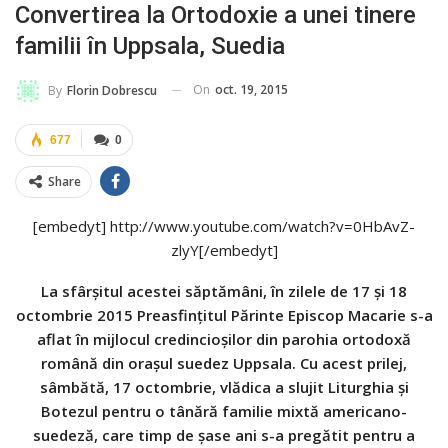
Convertirea la Ortodoxie a unei tinere
familii în Uppsala, Suedia
On
oct. 19, 2015
By
Florin Dobrescu
677
0
Share
[embedyt] http://www.youtube.com/watch?v=0HbAvZ-
zlyY[/embedyt]
La sfârșitul acestei săptămâni, în zilele de 17 și 18
octombrie 2015 Preasfințitul Părinte Episcop Macarie s-a
aflat în mijlocul credincioșilor din parohia ortodoxă
română din orașul suedez Uppsala. Cu acest prilej,
sâmbătă, 17 octombrie, vlădica a slujit Liturghia și
Botezul pentru o tânără familie mixtă americano-
suedeză, care timp de șase ani s-a pregătit pentru a