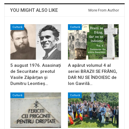
YOU MIGHT ALSO LIKE
More From Author
Cultură
Cultură
5 august 1976. Asasinați
A apărut volumul 4 al
de Securitate: preotul
seriei BRAZII SE FRÂNG,
Vasile Zăpârțan și
DAR NU SE ÎNDOIESC de
Dumitru Leontieș…
Ion Gavrilă…
Cultură
Cultură