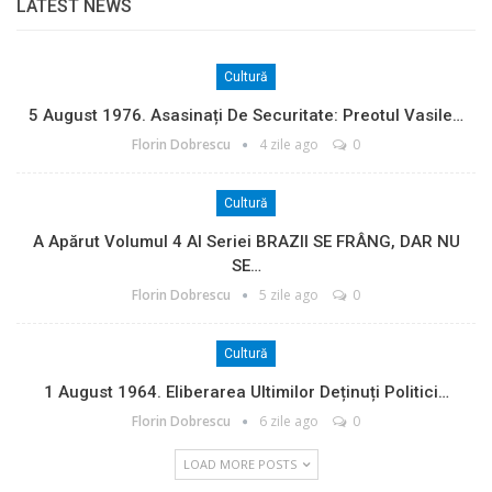
LATEST NEWS
Cultură
5 August 1976. Asasinați De Securitate: Preotul Vasile…
Florin Dobrescu
4 zile ago
0
Cultură
A Apărut Volumul 4 Al Seriei BRAZII SE FRÂNG, DAR NU
SE…
Florin Dobrescu
5 zile ago
0
Cultură
1 August 1964. Eliberarea Ultimilor Deținuți Politici…
Florin Dobrescu
6 zile ago
0
LOAD MORE POSTS