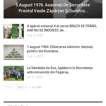
5 August 1976. Asasinați De Securitate:
Preotul Vasile Zăpârțan Și Dumitru…
A apărut volumul 4 al seriei BRAZII SE FRÂNG,
DAR NU SE ÎNDOIESC de…
aug. 4, 2026
1 august 1964. Eliberarea ultimilor deținuți
politici din România…
aug. 3, 2026
La Sâmbăta de Sus, luptătorii în Rezistența
anticomunistă din Făgăraș…
iul. 27, 2026
PREV
NEXT
1 of 2.484