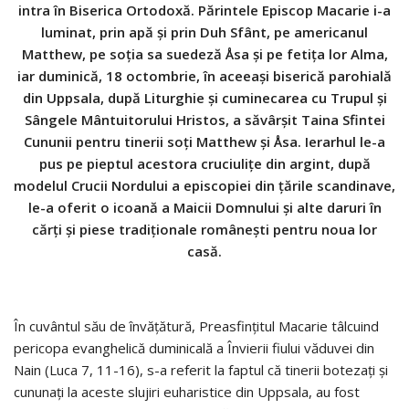
intra în Biserica Ortodoxă. Părintele Episcop Macarie i-a
luminat, prin apă și prin Duh Sfânt, pe americanul
Matthew, pe soția sa suedeză Åsa și pe fetița lor Alma,
iar duminică, 18 octombrie, în aceeași biserică parohială
din Uppsala, după Liturghie și cuminecarea cu Trupul și
Sângele Mântuitorului Hristos, a săvârșit Taina Sfintei
Cununii pentru tinerii soți Matthew și Åsa. Ierarhul le-a
pus pe pieptul acestora cruciulițe din argint, după
modelul Crucii Nordului a episcopiei din țările scandinave,
le-a oferit o icoană a Maicii Domnului și alte daruri în
cărți și piese tradiționale românești pentru noua lor
casă.
În cuvântul său de învățătură, Preasfințitul Macarie tâlcuind
pericopa evanghelică duminicală a Învierii fiului văduvei din
Nain (Luca 7, 11-16), s-a referit la faptul că tinerii botezați și
cununați la aceste slujiri euharistice din Uppsala, au fost