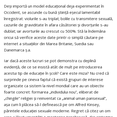
Deși importă un model educațional deja experimentat în
Occident, se ascunde cu bună știință eșecul lamentabil
înregistrat: violurile s-au triplat; bolile cu transmitere sexuală,
cazurile de graviditate în afara căsătoriei și divorțurile s-au
dublat; iar avorturile au crescut cu 500%. Stă la îndemâna
oricui să verifice aceste date printr-o simplă căutare pe
internet a situațiilor din Marea Britanie, Suedia sau
Danemarca ș.a.
Iar dacă aceste lucruri se pot demonstra cu deplină
evidență, de ce se insistă atât de mult pe introducerea
acestui tip de educație în școli? Care este miza? Nu cred că
surprinde pe cineva faptul că există grupuri de interese
organizate ca sistem la nivel mondial care au un obiectiv
foarte concret: formarea „individului nou”, eliberat de
„chingile” religiei şi reinventat ca „animal uman pansexual”,
aşa cum îi plăcea să-l definească pe om Alfred Kinsey,
părintele educaţiei sexuale moderne. Regret că citez un om
care a lăsat umanităţii o moştenire tenebroasă, dar sintagma