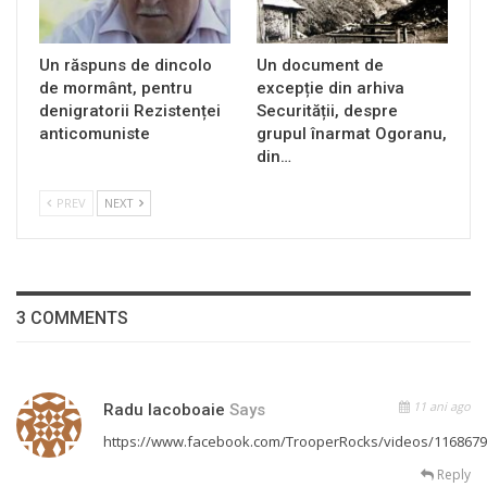
Un răspuns de dincolo
Un document de
de mormânt, pentru
excepție din arhiva
denigratorii Rezistenței
Securității, despre
anticomuniste
grupul înarmat Ogoranu,
din…
PREV
NEXT
3 COMMENTS
11 ani ago
Radu Iacoboaie
Says
https://www.facebook.com/TrooperRocks/videos/116867
Reply