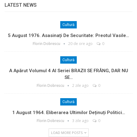
LATEST NEWS
Cultură
5 August 1976. Asasinați De Securitate: Preotul Vasile…
Florin Dobrescu
20 de ore ago
0
Cultură
A Apărut Volumul 4 Al Seriei BRAZII SE FRÂNG, DAR NU
SE…
Florin Dobrescu
2 zile ago
0
Cultură
1 August 1964. Eliberarea Ultimilor Deținuți Politici…
Florin Dobrescu
3 zile ago
0
LOAD MORE POSTS