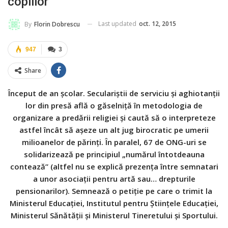
copiilor
Last updated
oct. 12, 2015
By
Florin Dobrescu
947
3
Share
Început de an școlar. Seculariștii de serviciu și aghiotanții
lor din presă află o găselniță în metodologia de
organizare a predării religiei și caută să o interpreteze
astfel încât să așeze un alt jug birocratic pe umerii
milioanelor de părinți. În paralel, 67 de ONG-uri se
solidarizează pe principiul „numărul întotdeauna
contează” (altfel nu se explică prezența între semnatari
a unor asociații pentru artă sau… drepturile
pensionarilor). Semnează o petiție pe care o trimit la
Ministerul Educaţiei, Institutul pentru Ştiinţele Educaţiei,
Ministerul Sănătăţii şi Ministerul Tineretului şi Sportului.