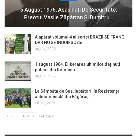
5 August 1976. Asasinați De Securitate:
Preotul Vasile Zăpârțan Și Dumitru…
A apărut volumul 4 al seriei BRAZII SE FRÂNG,
DAR NU SE ÎNDOIESC de…
aug. 4, 2026
1 august 1964. Eliberarea ultimilor deținuți
politici din România…
aug. 3, 2026
La Sâmbăta de Sus, luptătorii în Rezistența
anticomunistă din Făgăraș…
iul. 27, 2026
PREV
NEXT
1 of 2.484