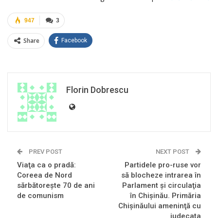
947
3
Share
Facebook
Florin Dobrescu
PREV POST
NEXT POST
Viaţa ca o pradă:
Partidele pro-ruse vor
Coreea de Nord
să blocheze intrarea în
sărbătoreşte 70 de ani
Parlament şi circulaţia
de comunism
în Chişinău. Primăria
Chişinăului ameninţă cu
judecata