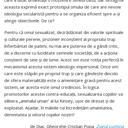
aceasta exprimă exact prototipul omului de care are nevoie
ideologia secularistă pentru a se organiza eficient spre a-şi
atinge obiectivele. De ce?
Pentru că omul sexualizat, dezrădăcinat din valorile spirituale
și culturale perene, prizonier inconștient al propriului trup
înfierbântat de patimi, nu mai are puterea de a gândi critic,
de a discerne cu luciditate semnele societății, de a acționa
conștient de sine și de lume. Acest om este rotița perfectă în
mecanismul acestui sistem ideologic impersonal. Orice om
care este stăpân pe propriul trup și care gândește dincolo
de sfera materialității este o amenințare gravă pentru acest
sistem, iar acesta este omul credincios. În logica
promotorilor acestei contra-educații, sexualizarea copiilor va
elibera „animalul uman” al lui Kinsey, ușor de dresat și de
exploatat. Așadar, în mâinile cui încredințăm umanitatea,
demnitatea și viitorul copiilor noștri?
de Diac. Gheorghe-Cristian Popa
Ziarul Lumina