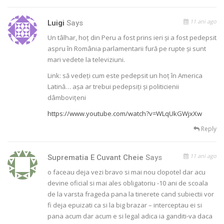
11 ani ago
Luigi
Says
Un tâlhar, hoț din Peru a fost prins ieri și a fost pedepsit
aspru în România parlamentarii fură pe rupte și sunt
mari vedete la televiziuni.
Link: să vedeți cum este pedepsit un hoț în America
Latină… așa ar trebui pedepsiți și politicienii
dâmbovițeni
https://www.youtube.com/watch?v=WLqUkGWjxXw
Reply
11 ani ago
Suprematia E Cuvant Cheie
Says
o faceau deja vezi bravo si mai nou clopotel dar acu
devine oficial si mai ales obligatoriu -10 ani de scoala
de la varsta frageda pana la tinerete cand subiectii vor
fi deja epuizati ca si la big brazar – interceptau ei si
pana acum dar acum e si legal adica ia ganditi-va daca