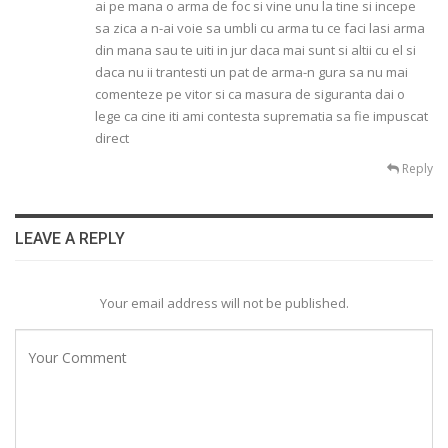
ai pe mana o arma de foc si vine unu la tine si incepe
sa zica a n-ai voie sa umbli cu arma tu ce faci lasi arma
din mana sau te uiti in jur daca mai sunt si altii cu el si
daca nu ii trantesti un pat de arma-n gura sa nu mai
comenteze pe vitor si ca masura de siguranta dai o
lege ca cine iti ami contesta suprematia sa fie impuscat
direct
Reply
LEAVE A REPLY
Your email address will not be published.