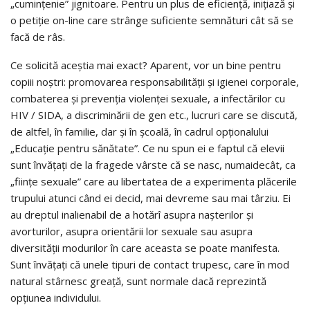
„cumințenie” jignitoare. Pentru un plus de eficiență, inițiază și
o petiție on-line care strânge suficiente semnături cât să se
facă de râs.
Ce solicită aceștia mai exact? Aparent, vor un bine pentru
copiii noștri: promovarea responsabilității și igienei corporale,
combaterea și prevenția violenței sexuale, a infectărilor cu
HIV / SIDA, a discriminării de gen etc., lucruri care se discută,
de altfel, în familie, dar și în școală, în cadrul opționalului
„Educație pentru sănătate”. Ce nu spun ei e faptul că elevii
sunt învățați de la fragede vârste că se nasc, numaidecât, ca
„ființe sexuale” care au libertatea de a experimenta plăcerile
trupului atunci când ei decid, mai devreme sau mai târziu. Ei
au dreptul inalienabil de a hotărî asupra nașterilor și
avorturilor, asupra orientării lor sexuale sau asupra
diversității modurilor în care aceasta se poate manifesta.
Sunt învățați că unele tipuri de contact trupesc, care în mod
natural stârnesc greață, sunt normale dacă reprezintă
opțiunea individului.