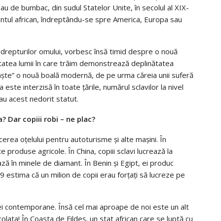
au de bumbac, din sudul Statelor Unite, în secolul al XIX-
nentul african, îndreptându-se spre America, Europa sau
e a drepturilor omului, vorbesc însă timid despre o nouă
tatea lumii în care trăim demonstrează deplinătatea
e naște” o nouă boală modernă, de pe urma căreia unii suferă
via este interzisă în toate țările, numărul sclavilor la nivel
au acest nedorit statut.
? Dar copiii robi – ne plac?
ucerea oţelului pentru autoturisme şi alte maşini. În
e produse agricole. În China, copiii sclavi lucrează la
rează în minele de diamant. În Benin şi Egipt, ei produc
 estima că un milion de copii erau forţaţi să lucreze pe
ei contemporane. Însă cel mai aproape de noi este un alt
colata! În Coasta de Fildeş, un stat african care se luptă cu