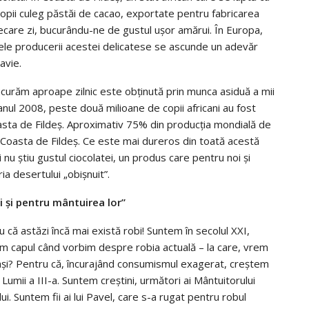
opii culeg păstăi de cacao, exportate pentru fabricarea
iecare zi, bucurându-ne de gustul ușor amărui. În Europa,
tele producerii acestei delicatese se ascunde un adevăr
avie.
curăm aproape zilnic este obţinută prin munca asiduă a mii
n anul 2008, peste două milioane de copii africani au fost
asta de Fildeş. Aproximativ 75% din producţia mondială de
e Coasta de Fildeș. Ce este mai dureros din toată acestă
nu știu gustul ciocolatei, un produs care pentru noi și
ia desertului „obișnuit”.
i şi pentru mântuirea lor”
 că astăzi încă mai există robi! Suntem în secolul XXI,
em capul când vorbim despre robia actuală – la care, vrem
și? Pentru că, încurajând consumismul exagerat, creștem
Lumii a III-a. Suntem creștini, următori ai Mântuitorului
ui. Suntem fii ai lui Pavel, care s-a rugat pentru robul