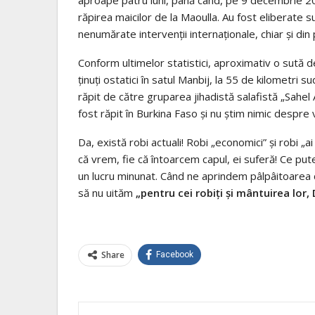
aproape patru luni, până când, pe 9 decembrie 2013
răpirea maicilor de la Maoulla. Au fost eliberate s
nenumărate intervenţii internaţionale, chiar şi din 
Conform ultimelor statistici, aproximativ o sută de 
ținuți ostatici în satul Manbij, la 55 de kilometri
răpit de către gruparea jihadistă salafistă „Sahe
fost răpit în Burkina Faso şi nu știm nimic despre vi
Da, există robi actuali! Robi „economici” și robi „ai
că vrem, fie că întoarcem capul, ei suferă! Ce put
un lucru minunat. Când ne aprindem pâlpâitoarea 
să nu uităm
„pentru cei robiţi şi mântuirea lor
Share
Facebook