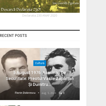
Declaratia 230 ANAF 2020
RECENT POSTS
Cultură
5 August 1976. Asasinați De
Securitate: Preotul Vasile Zăpârțan
Și Dumitru…
Florin Dobrescu
aug. 5, 2026
0