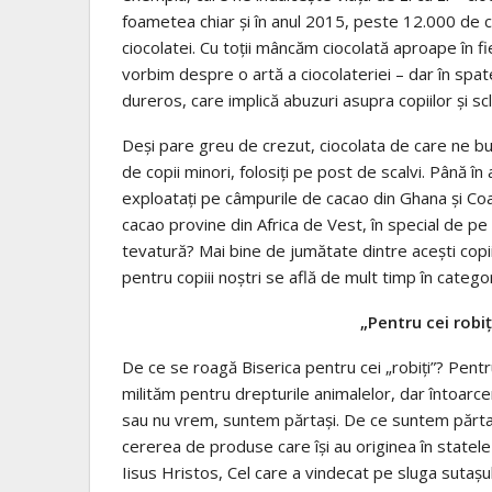
foametea chiar și în anul 2015, peste 12.000 de c
ciocolatei. Cu toţii mâncăm ciocolată aproape în f
vorbim despre o artă a ciocolateriei – dar în spa
dureros, care implică abuzuri asupra copiilor şi scl
Deşi pare greu de crezut, ciocolata de care ne bu
de copii minori, folosiţi pe post de scalvi. Până î
exploataţi pe câmpurile de cacao din Ghana şi Co
cacao provine din Africa de Vest, în special de p
tevatură? Mai bine de jumătate dintre acești copii 
pentru copiii noștri se află de mult timp în categor
„Pentru cei robiţ
De ce se roagă Biserica pentru cei „robiți”? Pentru
milităm pentru drepturile animalelor, dar întoarc
sau nu vrem, suntem părtași. De ce suntem părta
cererea de produse care își au originea în statele 
Iisus Hristos, Cel care a vindecat pe sluga sutașul