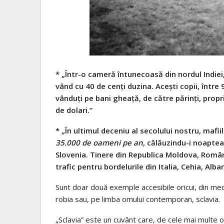
* „Într-o cameră întunecoasă din nordul Indiei,
vând cu 40 de cenţi duzina. Aceşti copii, între 9
vânduţi pe bani gheaţă, de către părinţi, propr
de dolari.”
* „În ultimul deceniu al secolului nostru, mafii
35.000 de oameni pe an
, călăuzindu-i noaptea 
Slovenia. Tinere din Republica Moldova, Român
trafic pentru bordelurile din Italia, Cehia, Alba
Sunt doar două exemple accesibile oricui, din medi
robia sau, pe limba omului contemporan, sclavia.
„Sclavia” este un cuvânt care, de cele mai multe o