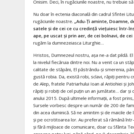
Onisim. Deci, în rugăciunile noastre, nu trebuie să
Nu doar în ectenia diaconală din cadrul Sfintei Litu
rugăciunile noastre.
„Adu-Ţi aminte, Doamne, de 
satele şi de cei ce cu credinţă vieţuiesc într-
ape, pe uscat şi prin aer, de cei bolnavi, de cei
rugăm la dumnezeiasca Liturghie…
Hristos, Dumnezeul nostru, așa ne-a dat pildă. El
la nivelul fiecăruia dintre noi. Nu a venit ca un st
calitate de stăpâni, El păstrându-și smerenia, pâ
gustă robia. Da, există robi, sclavi, răpiți pentru
de Alep, fratele Patriarhului Ioan al Antiohiei şi Jo
răpiți și robiți de cel puțin un an jumătate… dar și 
anului 2015. După ultimele informații, a fost prins, l
Sursele vorbesc despre un număr de 200 de familii
din acea duminică. Să ne amintim și de maicile de l
şi pe ocrotitoarea lor. Au preferat să rămână într-u
şi fără mijloace de comunicare, doar cu Sfânta Tec