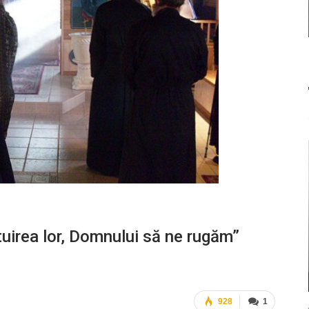
tuirea lor, Domnului să ne rugăm”
928
1