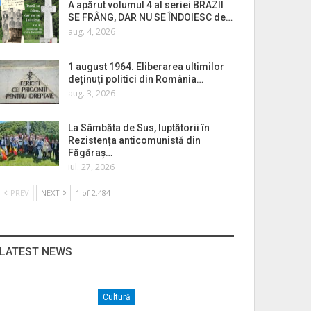
A apărut volumul 4 al seriei BRAZII
SE FRÂNG, DAR NU SE ÎNDOIESC de…
aug. 4, 2026
1 august 1964. Eliberarea ultimilor
deținuți politici din România…
aug. 3, 2026
La Sâmbăta de Sus, luptătorii în
Rezistența anticomunistă din
Făgăraș…
iul. 27, 2026
PREV
NEXT
1 of 2.484
LATEST NEWS
Cultură