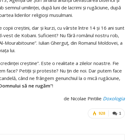
, Agenţia de Ştiri Siriană anunţa devastarea bisericii şi
ub semnul umilinței, după luni de lacrimi şi rugăciune, după
partea liderilor religioşi musulmani.
copii creștini, dar și kurzi, cu vârste între 14 și 16 ani sunt
 sud-vest de Kobani. Suficient? Nu fără românul nostru rob,
l Al-Mourabitoune”. Iulian Gherguţ, din Romanul Moldovei, a
ața lui.
 credinței creștine”. Este o realitate a zilelor noastre. Fie
em face? Petiții și proteste? Nu țin de noi. Dar putem face
candelă, când ne frângem genunchiul la o mică rugăciune,
, Domnului să ne rugăm”
!
de Nicolae Pintilie
Doxologia
928
1