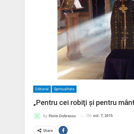
Editorial
Spiritualitate
„Pentru cei robiţi şi pentru mân
On
oct. 7, 2015
By
Florin Dobrescu
Share