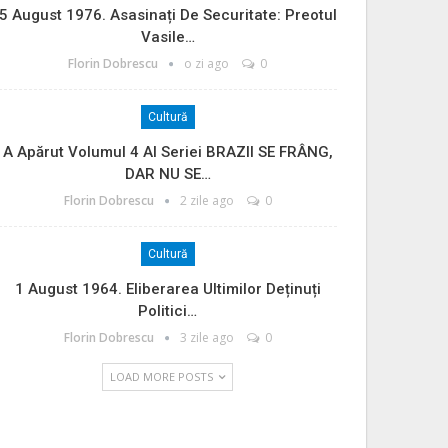
5 August 1976. Asasinați De Securitate: Preotul
Vasile…
Florin Dobrescu
o zi ago
0
Cultură
A Apărut Volumul 4 Al Seriei BRAZII SE FRÂNG,
DAR NU SE…
Florin Dobrescu
2 zile ago
0
Cultură
1 August 1964. Eliberarea Ultimilor Deținuți
Politici…
Florin Dobrescu
3 zile ago
0
LOAD MORE POSTS