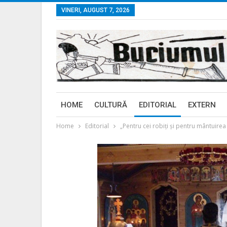
VINERI, AUGUST 7, 2026
HOME
CULTURĂ
EDITORIAL
EXTERN
Home
Editorial
„Pentru cei robiţi şi pentru mântuire