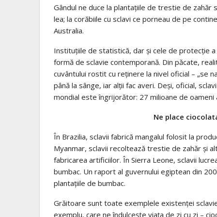
Gândul ne duce la plantațiile de trestie de zahăr s
lea; la corăbiile cu sclavi ce porneau de pe conti
Australia.
Instituțiile de statistică, dar și cele de protecți
formă de sclavie contemporană. Din păcate, reali
cuvântului rostit cu reținere la nivel oficial – „s
până la sânge, iar alții fac averi. Deși, oficial, scla
mondial este îngrijorător: 27 milioane de oameni 
Ne place ciocolata
În Brazilia, sclavii fabrică mangalul folosit la prod
Myanmar, sclavii recoltează trestie de zahăr şi alt
fabricarea artificiilor. În Sierra Leone, sclavii luc
bumbac. Un raport al guvernului egiptean din 2009
plantaţiile de bumbac.
Grăitoare sunt toate exemplele existenței sclavi
exemplu, care ne îndulcește viața de zi cu zi – cio