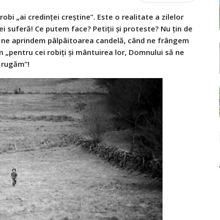
robi „ai credinței creștine”. Este o realitate a zilelor
ei suferă! Ce putem face? Petiții și proteste? Nu țin de
d ne aprindem pâlpâitoarea candelă, când ne frângem
 „pentru cei robiţi şi mântuirea lor, Domnului să ne
rugăm”!