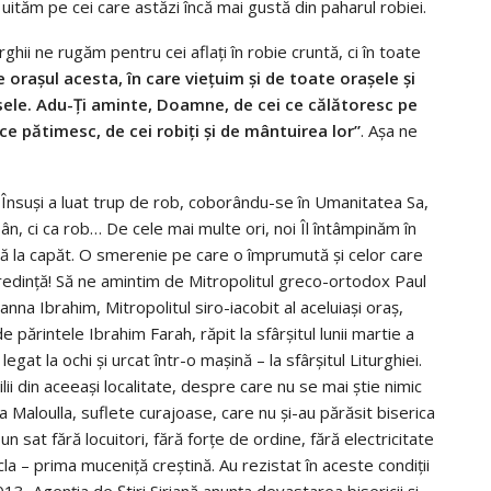
 uităm pe cei care astăzi încă mai gustă din paharul robiei.
rghii ne rugăm pentru cei aflați în robie cruntă, ci în toate
oraşul acesta, în care vieţuim şi de toate oraşele şi
însele. Adu-Ţi aminte, Doamne, de cei ce călătoresc pe
 ce pătimesc, de cei robiţi şi de mântuirea lor”
. Așa ne
 Însuși a luat trup de rob, coborându-se în Umanitatea Sa,
ăpân, ci ca rob… De cele mai multe ori, noi Îl întâmpinăm în
nă la capăt. O smerenie pe care o împrumută și celor care
 credință! Să ne amintim de Mitropolitul greco-ortodox Paul
hanna Ibrahim, Mitropolitul siro-iacobit al aceluiaşi oraş,
de părintele Ibrahim Farah, răpit la sfârșitul lunii martie a
egat la ochi și urcat într-o mașină – la sfârșitul Liturghiei.
 din aceeași localitate, despre care nu se mai știe nimic
a Maloulla, suflete curajoase, care nu şi-au părăsit biserica
n sat fără locuitori, fără forţe de ordine, fără electricitate
la – prima muceniţă creştină. Au rezistat în aceste condiţii