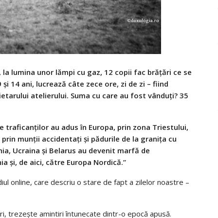
 la lumina unor lămpi cu gaz, 12 copii fac brăţări ce se
 şi 14 ani, lucrează câte zece ore, zi de zi – fiind
ietarului atelierului. Suma cu care au fost vânduți? 35
le traficanţilor au adus în Europa, prin zona Triestului,
prin munţii accidentaţi şi pădurile de la graniţa cu
ia, Ucraina și Belarus au devenit marfă de
nia și, de aici, către Europa Nordică.”
ul online, care descriu o stare de fapt a zilelor noastre –
ri, trezește amintiri întunecate dintr-o epocă apusă.