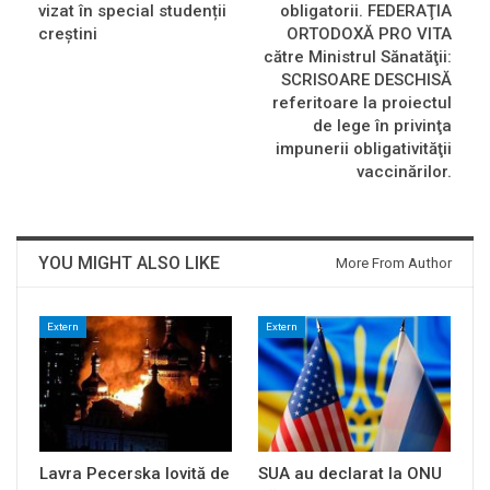
vizat în special studenții
obligatorii. FEDERAŢIA
creștini
ORTODOXĂ PRO VITA
către Ministrul Sănatăţii:
SCRISOARE DESCHISĂ
referitoare la proiectul
de lege în privinţa
impunerii obligativităţii
vaccinărilor.
YOU MIGHT ALSO LIKE
More From Author
Extern
Extern
Lavra Pecerska lovită de
SUA au declarat la ONU