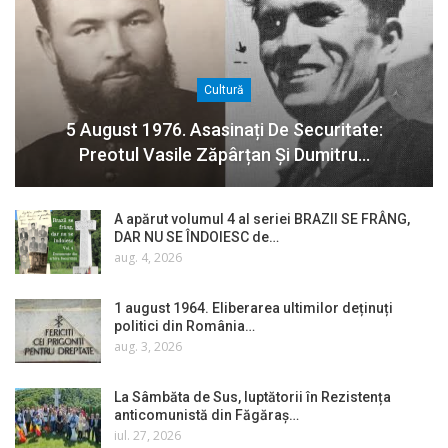
Cultură
5 August 1976. Asasinați De Securitate:
Preotul Vasile Zăpârțan Și Dumitru…
A apărut volumul 4 al seriei BRAZII SE FRÂNG,
DAR NU SE ÎNDOIESC de…
aug. 4, 2026
1 august 1964. Eliberarea ultimilor deținuți
politici din România…
aug. 3, 2026
La Sâmbăta de Sus, luptătorii în Rezistența
anticomunistă din Făgăraș…
iul. 27, 2026