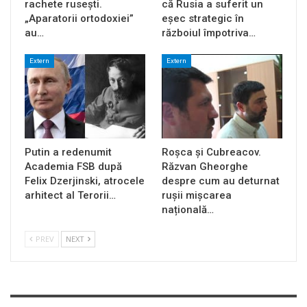
rachete rusești.
că Rusia a suferit un
„Aparatorii ortodoxiei”
eșec strategic în
au…
războiul împotriva…
Extern
Extern
Putin a redenumit
Roșca și Cubreacov.
Academia FSB după
Răzvan Gheorghe
Felix Dzerjinski, atrocele
despre cum au deturnat
arhitect al Terorii…
rușii mișcarea
națională…
PREV
NEXT