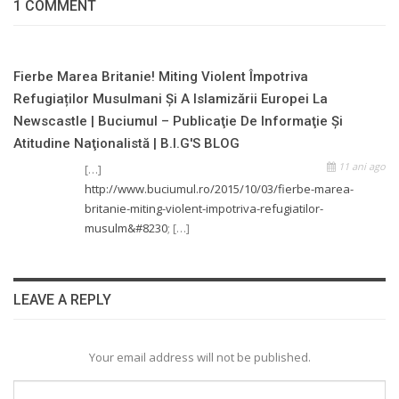
1 COMMENT
Fierbe Marea Britanie! Miting Violent Împotriva
Refugiaților Musulmani Și A Islamizării Europei La
Newscastle | Buciumul – Publicaţie De Informaţie Şi
Atitudine Naţionalistă | B.I.G'S BLOG
11 ani ago
[…]
http://www.buciumul.ro/2015/10/03/fierbe-marea-
britanie-miting-violent-impotriva-refugiatilor-
musulm&#8230
; […]
LEAVE A REPLY
Your email address will not be published.