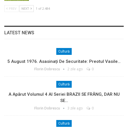
PREV
NEXT
1 of 2.484
LATEST NEWS
Cultură
5 August 1976. Asasinați De Securitate: Preotul Vasile…
Florin Dobrescu
2 zile ago
0
Cultură
A Apărut Volumul 4 Al Seriei BRAZII SE FRÂNG, DAR NU
SE…
Florin Dobrescu
3 zile ago
0
Cultură