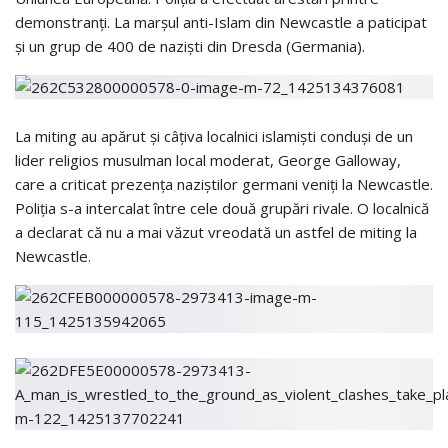
demonstranți. La marșul anti-Islam din Newcastle a paticipat
și un grup de 400 de naziști din Dresda (Germania).
La miting au apărut și câțiva localnici islamiști conduși de un
lider religios musulman local moderat, George Galloway,
care a criticat prezența naziștilor germani veniți la Newcastle.
Poliția s-a intercalat între cele două grupări rivale. O localnică
a declarat că nu a mai văzut vreodată un astfel de miting la
Newcastle.