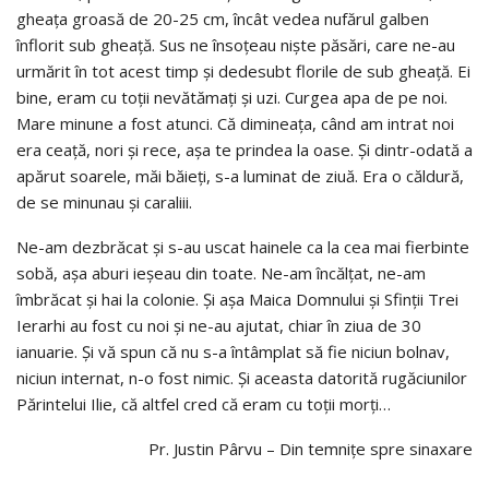
gheaţa groasă de 20-25 cm, încât vedea nufărul galben
înflorit sub gheaţă. Sus ne însoţeau nişte păsări, care ne-au
urmărit în tot acest timp şi dedesubt florile de sub gheaţă. Ei
bine, eram cu toţii nevătămaţi şi uzi. Curgea apa de pe noi.
Mare minune a fost atunci. Că dimineaţa, când am intrat noi
era ceaţă, nori şi rece, aşa te prindea la oase. Şi dintr-odată a
apărut soarele, măi băieţi, s-a luminat de ziuă. Era o căldură,
de se minunau şi caraliii.
Ne-am dezbrăcat şi s-au uscat hainele ca la cea mai fierbinte
sobă, aşa aburi ieşeau din toate. Ne-am încălţat, ne-am
îmbrăcat şi hai la colonie. Şi aşa Maica Domnului şi Sfinţii Trei
Ierarhi au fost cu noi şi ne-au ajutat, chiar în ziua de 30
ianuarie. Şi vă spun că nu s-a întâmplat să fie niciun bolnav,
niciun internat, n-o fost nimic. Şi aceasta datorită rugăciunilor
Părintelui Ilie, că altfel cred că eram cu toţii morţi…
Pr. Justin Pârvu – Din temnițe spre sinaxare