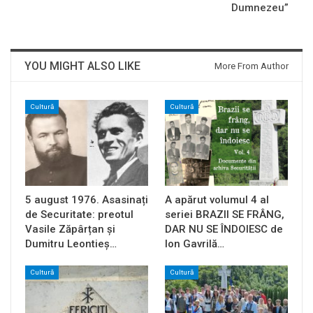
Dumnezeu”
YOU MIGHT ALSO LIKE
More From Author
Cultură
Cultură
5 august 1976. Asasinați
A apărut volumul 4 al
de Securitate: preotul
seriei BRAZII SE FRÂNG,
Vasile Zăpârțan și
DAR NU SE ÎNDOIESC de
Dumitru Leontieș…
Ion Gavrilă…
Cultură
Cultură