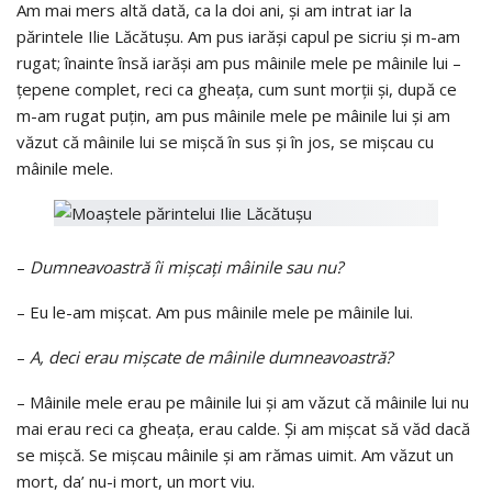
Am mai mers altă dată, ca la doi ani, şi am intrat iar la
părintele Ilie Lăcătuşu. Am pus iarăşi capul pe sicriu şi m-am
rugat; înainte însă iarăşi am pus mâinile mele pe mâinile lui –
ţepene complet, reci ca gheaţa, cum sunt morţii şi, după ce
m-am rugat puţin, am pus mâinile mele pe mâinile lui şi am
văzut că mâinile lui se mişcă în sus şi în jos, se mişcau cu
mâinile mele.
–
Dumneavoastră îi mişcaţi mâinile sau nu?
– Eu le-am mişcat. Am pus mâinile mele pe mâinile lui.
–
A, deci erau mişcate de mâinile dumneavoastră?
– Mâinile mele erau pe mâinile lui şi am văzut că mâinile lui nu
mai erau reci ca gheaţa, erau calde. Şi am mişcat să văd dacă
se mişcă. Se mişcau mâinile şi am rămas uimit. Am văzut un
mort, da’ nu-i mort, un mort viu.