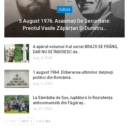
Cultură
5 August 1976. Asasinați De Securitate:
Preotul Vasile Zăpârțan Și Dumitru…
A apărut volumul 4 al seriei BRAZII SE FRÂNG,
DAR NU SE ÎNDOIESC de…
aug. 4, 2026
1 august 1964. Eliberarea ultimilor deținuți
politici din România…
aug. 3, 2026
La Sâmbăta de Sus, luptătorii în Rezistența
anticomunistă din Făgăraș…
iul. 27, 2026
PREV
NEXT
1 of 2.484