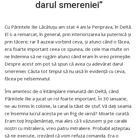
darul smereniei”
Cu Părintele Ilie Lăcătuşu am stat 4 ani la Periprava, în Deltă.
El s-a remarcat, în general, prin interiorizarea lui puternică şi
prin tăcere; rar îl auzeai vorbind ceva, şi atunci când o făcea,
era foarte important ceea ce spunea, de cele mai multe ori
ne îndemna să ne rugăm atunci când eram în vreo primejdie.
Despre acest om pot să spun că avea cu adevărat darul
smereniei. Căuta tot timpul să nu iasă în evidenţă cu ceva,
făcea pe neîsemnatul.
Îmi amintesc de o întâmplare minunată din Deltă, când
Părintele Ilie a jucat un rol foarte important. În 30 ianuarie,
ne-au trimis în colonie, la canal la tăiat de stuf. Vă daţi seama
ce însemna lucrul acesta pe un frig de iarnă? Moarte curată.
Eram toţi înspăimântaţi, mai ales că îi văzusem şi pe caraliii
noştri cu mitraliera, vreo patru mitraliere. Probabil aşteptau
să ne execute, crezând că vom refuza comanda. Era o