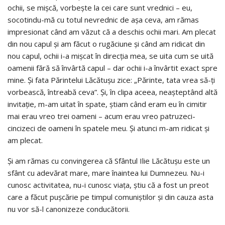
ochii, se mişcă, vorbeşte la cei care sunt vrednici – eu,
socotindu-mă cu totul nevrednic de aşa ceva, am rămas
impresionat când am văzut că a deschis ochii mari. Am plecat
din nou capul şi am făcut o rugăciune şi când am ridicat din
nou capul, ochii i-a mişcat în direcţia mea, se uita cum se uită
oamenii fără să învârtă capul – dar ochii i-a învârtit exact spre
mine. Şi fata Părintelui Lăcătuşu zice: „Părinte, tata vrea să-ţi
vorbească, întreabă ceva”. Şi, în clipa aceea, neaşteptând altă
invitaţie, m-am uitat în spate, ştiam când eram eu în cimitir
mai erau vreo trei oameni – acum erau vreo patruzeci-
cincizeci de oameni în spatele meu. Şi atunci m-am ridicat şi
am plecat.
Şi am rămas cu convingerea că Sfântul Ilie Lăcătuşu este un
sfânt cu adevărat mare, mare înaintea lui Dumnezeu. Nu-i
cunosc activitatea, nu-i cunosc viaţa, ştiu că a fost un preot
care a făcut puşcărie pe timpul comuniştilor şi din cauza asta
nu vor să-l canonizeze conducătorii.