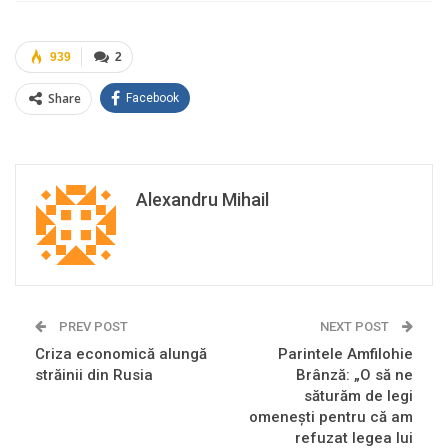
939
2
Share
Facebook
Alexandru Mihail
PREV POST
NEXT POST
Criza economică alungă
Parintele Amfilohie
străinii din Rusia
Brânză: „O să ne
săturăm de legi
omeneşti pentru că am
refuzat legea lui