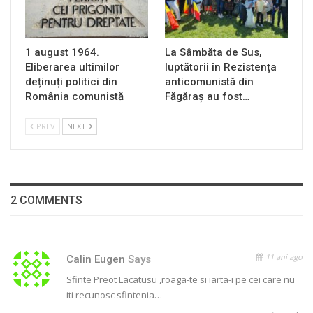
1 august 1964.
La Sâmbăta de Sus,
Eliberarea ultimilor
luptătorii în Rezistența
deținuți politici din
anticomunistă din
România comunistă
Făgăraș au fost…
PREV
NEXT
2 COMMENTS
11 ani ago
Calin Eugen
Says
Sfinte Preot Lacatusu ,roaga-te si iarta-i pe cei care nu
iti recunosc sfintenia…