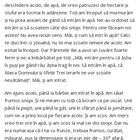
deschidere acolo, de apă, de vreo patruzeci de hectare şi
stuful era tocmai în adâncime. Toţi am început să murmurăm
şi nu prea aveam de gând să intrăm în apă. Ne-au ordonat să
intrăm şi să scoatem câte doi snopi. Pentru cine făceam noi
astea? Nu avea niciun sens. Măi, şi cum să intri în apă? Calci
te duci într-o ştioalnă, nu te mai scoate nimeni de acolo. Am
ezitat la început. Dar Părintele Ilie a avut un cuvânt foarte
ferm şi ne-a îmbărbătat pe toţi: „Măi, intrăm pentru că ăştia
îs puşi pe gând rău; ăştia trag în noi. Să intrăm în apă, că
Maica Domnului şi Sfinţii Trei Ierarhi ne vor scoate
nevătămaţi”. Măi, şi am intrat.
Am ajuns acolo, până la bărbie am intrat în apă. Am tăiat
frumos snopi. Şi ne miram cu toţii că lucram ca pe uscat. Unii
până la piept, unii până la gât, unii în sfârşit până la jumătate,
cum ne-a prins locul pe fiecare acolo. Şi am scos. Am mers
vreo trei ore în apă, şi am scos la mal cei doi snopi. Dar nu
era numai aşa că-l tai cu frunze, trebuia frumos, curăţat,
măsurat, pus la dimensiune şi era un ger de – 30° afară,