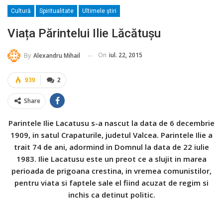
Cultură
Spiritualitate
Ultimele ştiri
Viața Părintelui Ilie Lăcătușu
On
iul. 22, 2015
By
Alexandru Mihail
939
2
Share
Parintele Ilie Lacatusu s-a nascut la data de 6 decembrie
1909, in satul Crapaturile, judetul Valcea. Parintele Ilie a
trait 74 de ani, adormind in Domnul la data de 22 iulie
1983. Ilie Lacatusu este un preot ce a slujit in marea
perioada de prigoana crestina, in vremea comunistilor,
pentru viata si faptele sale el fiind acuzat de regim si
inchis ca detinut politic.