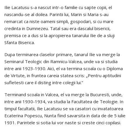
Ilie Lacatusu s-a nascut intr-o familie cu sapte copii, el
nascandu-se al doilea. Parintii lui, Marin si Maria s-au
remarcat ca niste oameni simpli, gospodari, si cu mare
credinta in Dumnezeu. Tatal sau era dascalul bisericii,
premisa ce a dus si la apropierea tanarului Ilie de a sluji
Sfanta Biserica.
Dupa terminarea claselor primare, tanarul Ilie va merge la
Seminarul Teologic din Ramnicu-Valcea, unde va si studia
intre anii 1923-1930. Aici, el va termina scoala cu o Diploma
de Virtute, in fruntea careia statea scris: „Pentru aptitudini
sufletesti care il disting intre colegii lui.”
Terminand scoala in Valcea, el va merge la Bucuresti, unde,
intre anii 1930-1934, va studia la Facultatea de Teologie. In
timpul facultatii, Ilie Lacatusu se va casatori cu invatatoarea
Ecaterina Popescu, Nunta fiind savarsita in data de de 5 iulie
1931. Parintele si sotia lui vor naste si creste cinci copilasi.