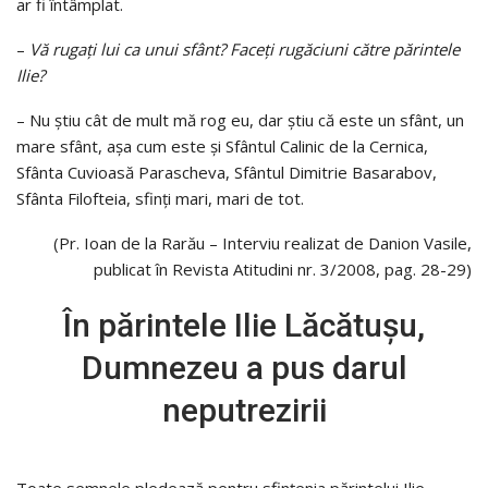
ar fi întâmplat.
–
Vă rugaţi lui ca unui sfânt? Faceţi rugăciuni către părintele
Ilie?
– Nu ştiu cât de mult mă rog eu, dar ştiu că este un sfânt, un
mare sfânt, aşa cum este şi Sfântul Calinic de la Cernica,
Sfânta Cuvioasă Parascheva, Sfântul Dimitrie Basarabov,
Sfânta Filofteia, sfinţi mari, mari de tot.
(Pr. Ioan de la Rarău – Interviu realizat de Danion Vasile,
publicat în Revista Atitudini nr. 3/2008, pag. 28-29)
În părintele Ilie Lăcătușu,
Dumnezeu a pus darul
neputrezirii