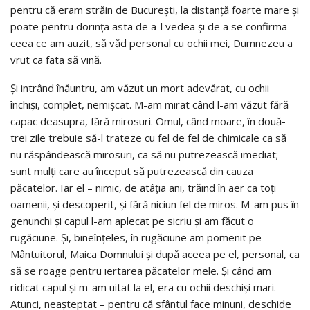
pentru că eram străin de Bucureşti, la distanţă foarte mare şi
poate pentru dorinţa asta de a-l vedea şi de a se confirma
ceea ce am auzit, să văd personal cu ochii mei, Dumnezeu a
vrut ca fata să vină.
Şi intrând înăuntru, am văzut un mort adevărat, cu ochii
închişi, complet, nemişcat. M-am mirat când l-am văzut fără
capac deasupra, fără mirosuri. Omul, când moare, în două-
trei zile trebuie să-l trateze cu fel de fel de chimicale ca să
nu răspândească mirosuri, ca să nu putrezească imediat;
sunt mulţi care au început să putrezească din cauza
păcatelor. Iar el – nimic, de atâţia ani, trăind în aer ca toţi
oamenii, şi descoperit, şi fără niciun fel de miros. M-am pus în
genunchi şi capul l-am aplecat pe sicriu şi am făcut o
rugăciune. Şi, bineînţeles, în rugăciune am pomenit pe
Mântuitorul, Maica Domnului şi după aceea pe el, personal, ca
să se roage pentru iertarea păcatelor mele. Şi când am
ridicat capul şi m-am uitat la el, era cu ochii deschişi mari.
Atunci, neaşteptat – pentru că sfântul face minuni, deschide