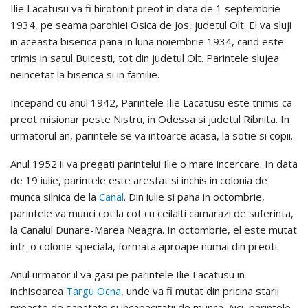
Ilie Lacatusu va fi hirotonit preot in data de 1 septembrie
1934, pe seama parohiei Osica de Jos, judetul Olt. El va sluji
in aceasta biserica pana in luna noiembrie 1934, cand este
trimis in satul Buicesti, tot din judetul Olt. Parintele slujea
neincetat la biserica si in familie.
Incepand cu anul 1942, Parintele Ilie Lacatusu este trimis ca
preot misionar peste Nistru, in Odessa si judetul Ribnita. In
urmatorul an, parintele se va intoarce acasa, la sotie si copii.
Anul 1952 ii va pregati parintelui Ilie o mare incercare. In data
de 19 iulie, parintele este arestat si inchis in colonia de
munca silnica de la
Canal
. Din iulie si pana in octombrie,
parintele va munci cot la cot cu ceilalti camarazi de suferinta,
la Canalul Dunare-Marea Neagra. In octombrie, el este mutat
intr-o colonie speciala, formata aproape numai din preoti.
Anul urmator il va gasi pe parintele Ilie Lacatusu in
inchisoarea
Targu Ocna
, unde va fi mutat din pricina starii
proaste de sanatate si incapacitatii de munca. Aici, parintele