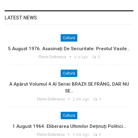
LATEST NEWS
Cultură
5 August 1976. Asasinați De Securitate: Preotul Vasile…
Florin Dobrescu
o zi ago
0
Cultură
A Apărut Volumul 4 Al Seriei BRAZII SE FRÂNG, DAR NU
SE…
Florin Dobrescu
2 zile ago
0
Cultură
1 August 1964. Eliberarea Ultimilor Deținuți Politici…
Florin Dobrescu
3 zile ago
0