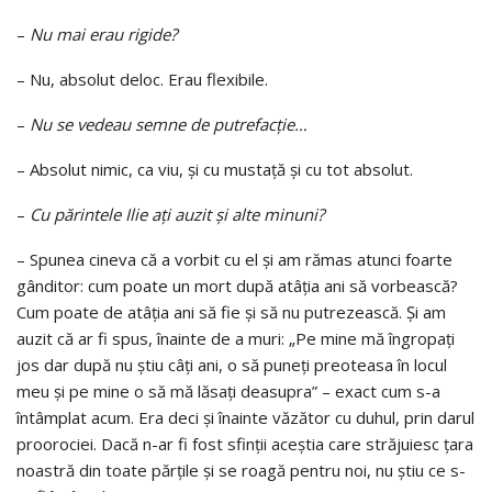
–
Nu mai erau rigide?
– Nu, absolut deloc. Erau flexibile.
–
Nu se vedeau semne de putrefacţie…
– Absolut nimic, ca viu, şi cu mustaţă şi cu tot absolut.
–
Cu părintele Ilie aţi auzit şi alte minuni?
– Spunea cineva că a vorbit cu el şi am rămas atunci foarte
gânditor: cum poate un mort după atâţia ani să vorbească?
Cum poate de atâţia ani să fie şi să nu putrezească. Şi am
auzit că ar fi spus, înainte de a muri: „Pe mine mă îngropaţi
jos dar după nu ştiu câţi ani, o să puneţi preoteasa în locul
meu şi pe mine o să mă lăsaţi deasupra” – exact cum s-a
întâmplat acum. Era deci şi înainte văzător cu duhul, prin darul
proorociei. Dacă n-ar fi fost sfinţii aceştia care străjuiesc ţara
noastră din toate părţile şi se roagă pentru noi, nu ştiu ce s-