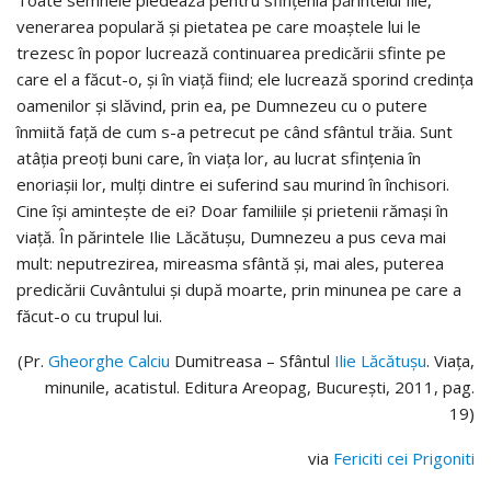
Toate semnele pledează pentru sfinţenia părintelui Ilie,
venerarea populară şi pietatea pe care moaştele lui le
trezesc în popor lucrează continuarea predicării sfinte pe
care el a făcut-o, şi în viaţă fiind; ele lucrează sporind credinţa
oamenilor şi slăvind, prin ea, pe Dumnezeu cu o putere
înmiită faţă de cum s-a petrecut pe când sfântul trăia. Sunt
atâţia preoţi buni care, în viaţa lor, au lucrat sfinţenia în
enoriaşii lor, mulţi dintre ei suferind sau murind în închisori.
Cine îşi aminteşte de ei? Doar familiile şi prietenii rămaşi în
viaţă. În părintele Ilie Lăcătuşu, Dumnezeu a pus ceva mai
mult: neputrezirea, mireasma sfântă şi, mai ales, puterea
predicării Cuvântului şi după moarte, prin minunea pe care a
făcut-o cu trupul lui.
(Pr.
Gheorghe Calciu
Dumitreasa – Sfântul
Ilie Lăcătușu
. Viața,
minunile, acatistul. Editura Areopag, București, 2011, pag.
19)
via
Fericiti cei Prigoniti