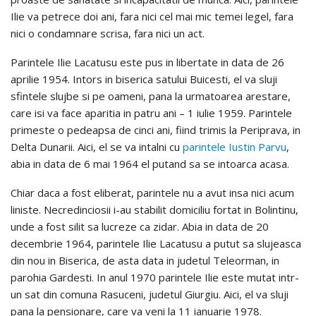
Ilie va petrece doi ani, fara nici cel mai mic temei legel, fara
nici o condamnare scrisa, fara nici un act.
Parintele Ilie Lacatusu este pus in libertate in data de 26
aprilie 1954. Intors in biserica satului Buicesti, el va sluji
sfintele slujbe si pe oameni, pana la urmatoarea arestare,
care isi va face aparitia in patru ani – 1 iulie 1959. Parintele
primeste o pedeapsa de cinci ani, fiind trimis la Periprava, in
Delta Dunarii. Aici, el se va intalni cu
parintele Iustin Parvu
,
abia in data de 6 mai 1964 el putand sa se intoarca acasa.
Chiar daca a fost eliberat, parintele nu a avut insa nici acum
liniste. Necredinciosii i-au stabilit domiciliu fortat in Bolintinu,
unde a fost silit sa lucreze ca zidar. Abia in data de 20
decembrie 1964, parintele Ilie Lacatusu a putut sa slujeasca
din nou in Biserica, de asta data in judetul Teleorman, in
parohia Gardesti. In anul 1970 parintele Ilie este mutat intr-
un sat din comuna Rasuceni, judetul Giurgiu. Aici, el va sluji
pana la pensionare, care va veni la 11 ianuarie 1978.