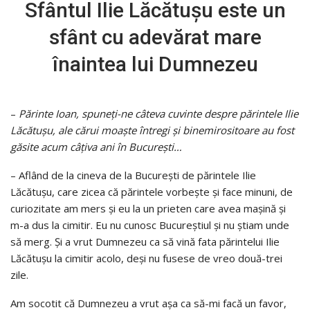
Sfântul Ilie Lăcătuşu este un
sfânt cu adevărat mare
înaintea lui Dumnezeu
–
Părinte Ioan, spuneţi-ne câteva cuvinte despre părintele Ilie
Lăcătuşu, ale cărui moaşte întregi şi binemirositoare au fost
găsite acum câţiva ani în Bucureşti…
– Aflând de la cineva de la Bucureşti de părintele Ilie
Lăcătuşu, care zicea că părintele vorbeşte şi face minuni, de
curiozitate am mers şi eu la un prieten care avea maşină şi
m-a dus la cimitir. Eu nu cunosc Bucureştiul şi nu ştiam unde
să merg. Şi a vrut Dumnezeu ca să vină fata părintelui Ilie
Lăcătuşu la cimitir acolo, deşi nu fusese de vreo două-trei
zile.
Am socotit că Dumnezeu a vrut aşa ca să-mi facă un favor,