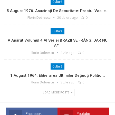
Cultură
5 August 1976. Asasinați De Securitate: Preotul Vasile…
Florin Dobrescu
20 de ore ago
0
Cultură
A Apărut Volumul 4 Al Seriei BRAZII SE FRÂNG, DAR NU
SE…
Florin Dobrescu
2 zile ago
0
Cultură
1 August 1964. Eliberarea Ultimilor Deținuți Politici…
Florin Dobrescu
3 zile ago
0
LOAD MORE POSTS
Facebook
Youtube