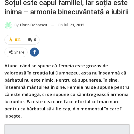
Soțul este capul familiei, iar soția este
inima – armonia binecuvântată a iubirii
On
iul. 21, 2015
By
Florin Dobrescu
611
0
Share
Atunci când se spune că femeia este grozav de
valoroasă în creaţia lui Dumnezeu, asta nu înseamnă că
bărbatul nu este nimic. Pentru că supunerea, în sine,
înseamnă mântuirea în sine. Femeia nu se supune pentru
că este miloagă, ci se supune ca să întregească armonia
lucrurilor. Ea este cea care face efortul cel mai mare
pentru ca bărbatul să-i fie cap, din momentul în care îl
iubeşte.