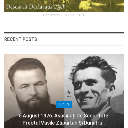
Declaratia 230 ANAF 2020
RECENT POSTS
Cultură
5 August 1976. Asasinați De Securitate:
Preotul Vasile Zăpârțan Și Dumitru…