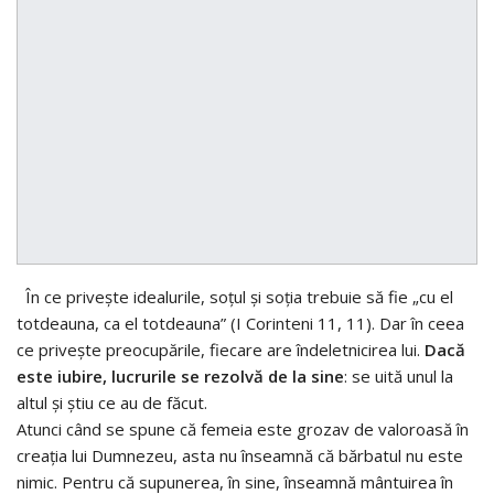
În ce priveşte idealurile, soţul şi soţia trebuie să fie „cu el
totdeauna, ca el totdeauna” (I Corinteni 11, 11). Dar în ceea
ce priveşte preocupările, fiecare are îndeletnicirea lui.
Dacă
este iubire, lucrurile se rezolvă de la sine
: se uită unul la
altul şi ştiu ce au de făcut.
Atunci când se spune că femeia este grozav de valoroasă în
creaţia lui Dumnezeu, asta nu înseamnă că bărbatul nu este
nimic. Pentru că supunerea, în sine, înseamnă mântuirea în