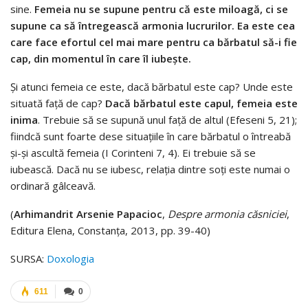
sine.
Femeia nu se supune pentru că este miloagă, ci se
supune ca să întregească armonia lucrurilor. Ea este cea
care face efortul cel mai mare pentru ca bărbatul să-i fie
cap, din momentul în care îl iubeşte.
Şi atunci femeia ce este, dacă bărbatul este cap? Unde este
situată faţă de cap?
Dacă bărbatul este capul, femeia este
inima
. Trebuie să se supună unul faţă de altul (Efeseni 5, 21);
fiindcă sunt foarte dese situaţiile în care bărbatul o întreabă
şi-şi ascultă femeia (I Corinteni 7, 4). Ei trebuie să se
iubească. Dacă nu se iubesc, relaţia dintre soţi este numai o
ordinară gâlceavă.
(
Arhimandrit Arsenie Papacioc
,
Despre armonia căsniciei
,
Editura Elena, Constanța, 2013, pp. 39-40)
SURSA:
Doxologia
611
0