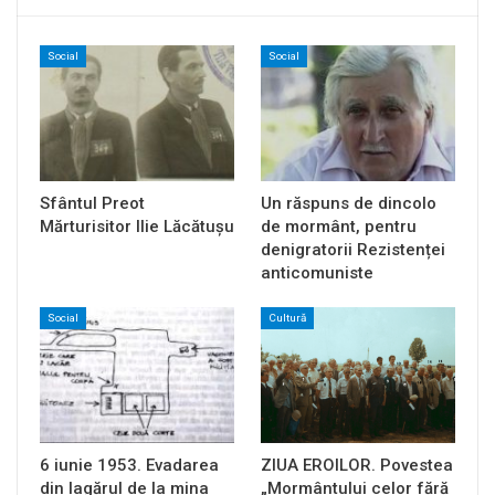
Social
Social
Sfântul Preot
Un răspuns de dincolo
Mărturisitor Ilie Lăcătușu
de mormânt, pentru
denigratorii Rezistenței
anticomuniste
Social
Cultură
6 iunie 1953. Evadarea
ZIUA EROILOR. Povestea
din lagărul de la mina
„Mormântului celor fără