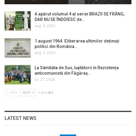
A apărut volumul 4 al seriei BRAZII SE FRÂNG,
DAR NU SE ÎNDOIESC de…
aug. 4, 2026
1 august 1964. Eliberarea ultimilor deținuți
politici din România…
aug. 3, 2026
La Sâmbăta de Sus, luptătorii în Rezistența
anticomunistă din Făgăraș…
iul. 27, 2026
PREV
NEXT
1 of 2.484
LATEST NEWS