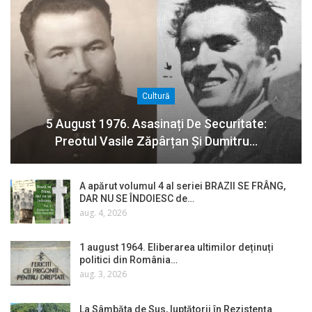
Cultură
5 August 1976. Asasinați De Securitate:
Preotul Vasile Zăpârțan Și Dumitru…
A apărut volumul 4 al seriei BRAZII SE FRÂNG,
DAR NU SE ÎNDOIESC de…
aug. 4, 2026
1 august 1964. Eliberarea ultimilor deținuți
politici din România…
aug. 3, 2026
La Sâmbăta de Sus, luptătorii în Rezistența