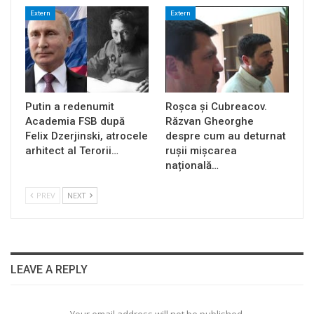
Extern
Extern
Putin a redenumit
Roșca și Cubreacov.
Academia FSB după
Răzvan Gheorghe
Felix Dzerjinski, atrocele
despre cum au deturnat
arhitect al Terorii…
rușii mișcarea
națională…
PREV
NEXT
LEAVE A REPLY