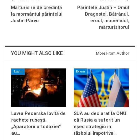
Mărturisire de credinţă
Părintele Justin – Omul
la mormântul părintelui
Dragostei, Bătrânul,
Justin Pârvu
eroul, mucenicul,
mărturisitorul
YOU MIGHT ALSO LIKE
More From Author
Extern
Extern
Lavra Pecerska lovită de
SUA au declarat la ONU
rachete rusești.
că Rusia a suferit un
„Aparatorii ortodoxiei”
eșec strategic în
au…
războiul împotriva…