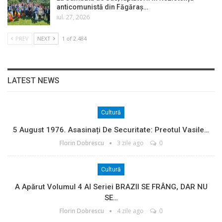
anticomunistă din Făgăraș…
iul. 27, 2026
PREV
NEXT
1 of 2.484
LATEST NEWS
Cultură
5 August 1976. Asasinați De Securitate: Preotul Vasile…
Florin Dobrescu
3 zile ago
0
Cultură
A Apărut Volumul 4 Al Seriei BRAZII SE FRÂNG, DAR NU
SE…
Florin Dobrescu
4 zile ago
0