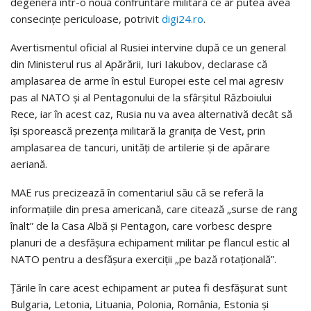
degenera într-o nouă confruntare militară ce ar putea avea
consecințe periculoase, potrivit
digi24.ro
.
Avertismentul oficial al Rusiei intervine după ce un general
din Ministerul rus al Apărării, Iuri Iakubov, declarase că
amplasarea de arme în estul Europei este cel mai agresiv
pas al NATO şi al Pentagonului de la sfârşitul Războiului
Rece, iar în acest caz, Rusia nu va avea alternativă decât să
îşi sporească prezenţa militară la graniţa de Vest, prin
amplasarea de tancuri, unităţi de artilerie şi de apărare
aeriană.
MAE rus precizează în comentariul său că se referă la
informațiile din presa americană, care citează „surse de rang
înalt” de la Casa Albă și Pentagon, care vorbesc despre
planuri de a desfășura echipament militar pe flancul estic al
NATO pentru a desfășura exerciții „pe bază rotațională”.
Țările în care acest echipament ar putea fi desfășurat sunt
Bulgaria, Letonia, Lituania, Polonia, România, Estonia și