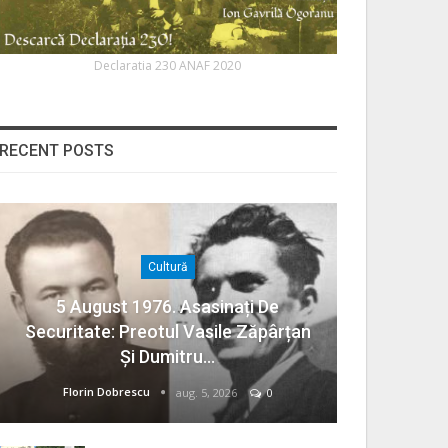
Declaratia 230 ANAF 2020
RECENT POSTS
Cultură
5 August 1976. Asasinați De
Securitate: Preotul Vasile Zăpârțan
Și Dumitru…
Florin Dobrescu
aug. 5, 2026
0