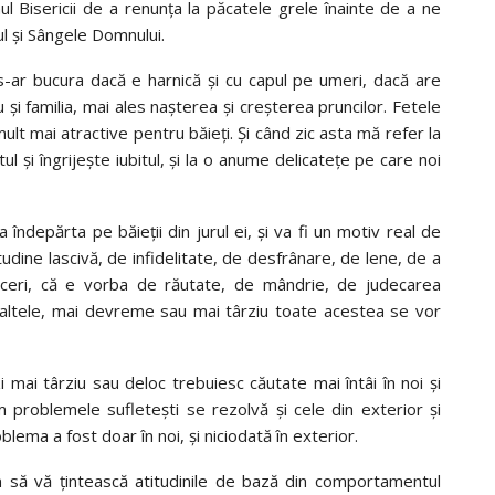
ul Bisericii de a renunța la păcatele grele înainte de a ne
ul și Sângele Domnului.
 s-ar bucura dacă e harnică și cu capul pe umeri, dacă are
 și familia, mai ales nașterea și creșterea pruncilor. Fetele
mult mai atractive pentru băieți. Și când zic asta mă refer la
ntul și îngrijește iubitul, și la o anume delicatețe pe care noi
va îndepărta pe băieții din jurul ei, și va fi un motiv real de
tudine lascivă, de infidelitate, de desfrânare, de lene, de a
 plăceri, că e vorba de răutate, de mândrie, de judecarea
altele, mai devreme sau mai târziu toate acestea se vor
 mai târziu sau deloc trebuiesc căutate mai întâi în noi și
 problemele sufletești se rezolvă și cele din exterior și
ma a fost doar în noi, și niciodată în exterior.
n să vă țintească atitudinile de bază din comportamentul