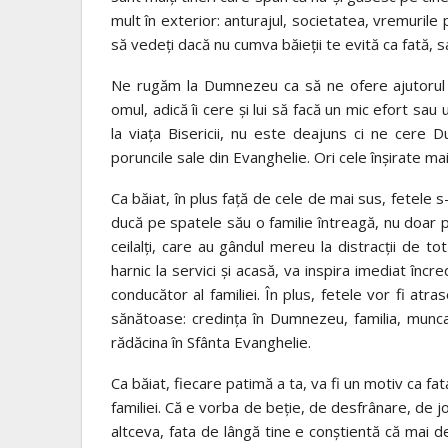
mult în exterior: anturajul, societatea, vremurile
să vedeți dacă nu cumva băieții te evită ca fată, 
Ne rugăm la Dumnezeu ca să ne ofere ajutorul
omul, adică îi cere și lui să facă un mic efort sau 
la viața Bisericii, nu este deajuns ci ne cere 
poruncile sale din Evanghelie. Ori cele înșirate ma
Ca băiat, în plus față de cele de mai sus, fetele
ducă pe spatele său o familie întreagă, nu doar p
ceilalți, care au gândul mereu la distracții de 
harnic la servici și acasă, va inspira imediat încre
conducător al familiei. În plus, fetele vor fi atra
sănătoase: credința în Dumnezeu, familia, munca c
rădăcina în Sfânta Evanghelie.
Ca băiat, fiecare patimă a ta, va fi un motiv ca f
familiei. Că e vorba de beție, de desfrânare, de j
altceva, fata de lângă tine e conștientă că mai 