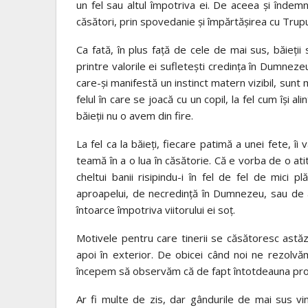
un fel sau altul împotriva ei. De aceea și îndemn
căsători, prin spovedanie și împărtășirea cu Trup
Ca fată, în plus față de cele de mai sus, băieții
printre valorile ei sufletești credința în Dumnezeu
care-și manifestă un instinct matern vizibil, sunt 
felul în care se joacă cu un copil, la fel cum își ali
băieții nu o avem din fire.
La fel ca la băieți, fiecare patimă a unei fete, îi 
teamă în a o lua în căsătorie. Că e vorba de o ati
cheltui banii risipindu-i în fel de fel de mici
aproapelui, de necredință în Dumnezeu, sau de 
întoarce împotriva viitorului ei soț.
Motivele pentru care tinerii se căsătoresc astăzi
apoi în exterior. De obicei când noi ne rezolvăm
începem să observăm că de fapt întotdeauna proble
Ar fi multe de zis, dar gândurile de mai sus vi