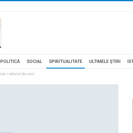
POLITICĂ
SOCIAL
SPIRITUALITATE
ULTIMELE ŞTIRI
IS
ie / viitorul tău soț !