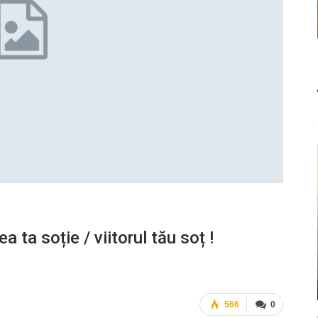
a ta soție / viitorul tău soț !
566
0