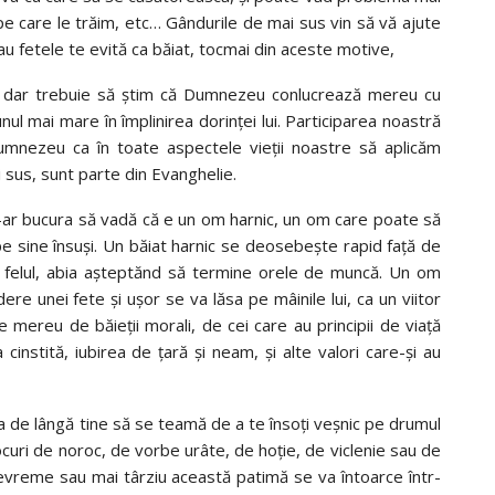
 pe care le trăim, etc… Gândurile de mai sus vin să vă ajute
sau fetele te evită ca băiat, tocmai din aceste motive,
 dar trebuie să știm că Dumnezeu conlucrează mereu cu
unul mai mare în împlinirea dorinței lui. Participarea noastră
Dumnezeu ca în toate aspectele vieții noastre să aplicăm
i sus, sunt parte din Evanghelie.
 s-ar bucura să vadă că e un om harnic, un om care poate să
e sine însuși. Un băiat harnic se deosebește rapid față de
tot felul, abia așteptănd să termine orele de muncă. Un om
dere unei fete și ușor se va lăsa pe mâinile lui, ca un viitor
se mereu de băieții morali, de cei care au principii de viață
instită, iubirea de țară și neam, și alte valori care-și au
ata de lângă tine să se teamă de a te însoți veșnic pe drumul
ocuri de noroc, de vorbe urâte, de hoție, de viclenie sau de
devreme sau mai târziu această patimă se va întoarce într-