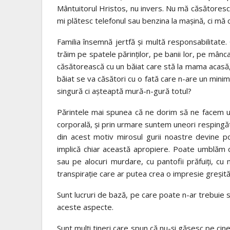
Mântuitorul Hristos, nu invers. Nu mă căsătoresc
mi plătesc telefonul sau benzina la mașină, ci mă 
Familia însemnă jertfă și multă responsabilitate.
trăim pe spatele părinților, pe banii lor, pe mânc
căsătorească cu un băiat care stă la mama acasă, 
băiat se va căsători cu o fată care n-are un minim 
singură ci așteaptă mură-n-gură totul?
Părintele mai spunea că ne dorim să ne facem un 
corporală, și prin urmare suntem uneori respingător
din acest motiv mirosul gurii noastre devine poa
implică chiar această apropiere. Poate umblăm cu
sau pe alocuri murdare, cu pantofii prăfuiți, c
transpirație care ar putea crea o impresie greșită 
Sunt lucruri de bază, pe care poate n-ar trebuie s
aceste aspecte.
Sunt mulți tineri care spun că nu-și găsesc pe ci