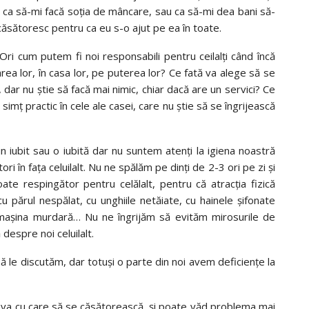
 ca să-mi facă soția de mâncare, sau ca să-mi dea bani să-
căsătoresc pentru ca eu s-o ajut pe ea în toate.
 Ori cum putem fi noi responsabili pentru ceilalți când încă
area lor, în casa lor, pe puterea lor? Ce fată va alege să se
dar nu știe să facă mai nimic, chiar dacă are un servici? Ce
simț practic în cele ale casei, care nu știe să se îngrijească
iubit sau o iubită dar nu suntem atenți la igiena noastră
i în fața celuilalt. Nu ne spălăm pe dinți de 2-3 ori pe zi și
te respingător pentru celălalt, pentru că atracția fizică
 părul nespălat, cu unghiile netăiate, cu hainele șifonate
u mașina murdară… Nu ne îngrijăm să evităm mirosurile de
despre noi celuilalt.
ă le discutăm, dar totuși o parte din noi avem deficiențe la
neva cu care să se căsătorească, și poate văd problema mai