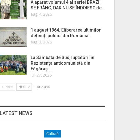
A apărut volumul 4 al seriei BRAZII
SE FRÂNG, DAR NU SE ÎNDOIESC de…
aug. 4, 2026
1 august 1964. Eliberarea ultimilor
deținuți politici din România…
aug. 3, 2026
La Sâmbăta de Sus, luptătorii în
Rezistența anticomunistă din
Făgăraș…
iul. 27, 2026
PREV
NEXT
1 of 2.484
LATEST NEWS
Cultură