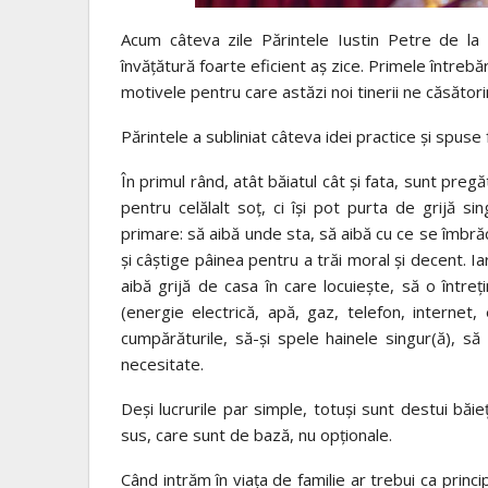
Acum câteva zile Părintele Iustin Petre de la
învățătură foarte eficient aș zice. Primele întrebă
motivele pentru care astăzi noi tinerii ne căsător
Părintele a subliniat câteva idei practice și spuse
În primul rând, atât băiatul cât și fata, sunt pregă
pentru celălalt soț,
ci
își pot purta de grijă si
primare: să aibă unde sta, să aibă cu ce se îmbră
și câștige pâinea pentru a trăi moral și decent. I
aibă grijă de casa în care locuiește, să o întreți
(energie electrică, apă, gaz, telefon, internet,
cumpărăturile, să-și spele hainele singur(ă), să
necesitate.
Deși lucrurile par simple, totuși sunt destui băi
sus, care sunt de bază, nu opționale.
Când intrăm în viața de familie ar trebui ca princip