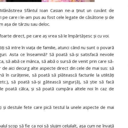
 Mănăstirea Sfântul Ioan Casian ne-a ținut un cuvânt de
ri pe care i le-am pus au fost cele legate de căsătorie și de
im așa de târziu sau deloc.
 foarte direct, pe care aș vrea să le împărtășesc și cu voi.
tiți să intre în viața de familie, atunci când nu sunt o povară
nguri. Asta ce înseamnă? Să poată să-și satisfacă nevoile
ca, să aibă ce mânca, să aibă o sursă de venit prin care să-
ar de aici decurg alte aspecte direct din cele de mai sus: să
nă în curățenie, să poată să plătească facturile la utilități
 etc.), să poată să-și gătească singur(ă), să știe să facă
 le poată călca, și să poată cumpăra altele noi în caz de
eți și destule fete care pică testul la unele aspecte de mai
alul scop să fie ca noi să slujim celuilalt, așa cum ne învață