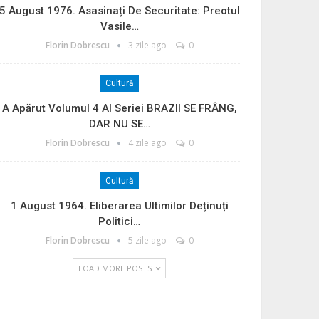
5 August 1976. Asasinați De Securitate: Preotul
Vasile…
Florin Dobrescu
3 zile ago
0
Cultură
A Apărut Volumul 4 Al Seriei BRAZII SE FRÂNG,
DAR NU SE…
Florin Dobrescu
4 zile ago
0
Cultură
1 August 1964. Eliberarea Ultimilor Deținuți
Politici…
Florin Dobrescu
5 zile ago
0
LOAD MORE POSTS