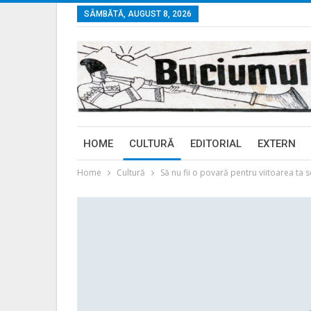
SÂMBĂTĂ, AUGUST 8, 2026
HOME
CULTURĂ
EDITORIAL
EXTERN
Home
Cultură
Să nu fii o povară pentru viitoarea ta soț