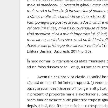
mele să mănânce». Și ziceam în gândul meu: «Macar
mult ca să o hrănești». Și lucram ziua și noaptea 
a rămas multe zile chinuindu-se și nu năștea. Și i-
l-am ponegrit pe pustnic și i-am adus învinuire mi
cel care îmi slujea, mi-a zis bucurându-se că fata
vină pustnicul, ci că a mințit împotriva lui. Și iată,
mea. Iar eu, auzind acestea, ca să nu îmi facă tulb
Aceasta este pricina pentru care am venit aici”.
(Î
Editura Basilica, București, 2014, p. 30).
În mod normal, o întâmplare cu atâta frumusețe tre
aduce folos duhovnicesc. Totuși, nu pot să nu re
–
Avem un caz pro vita clasic
. O tânără înca
căutată de tineri în întâlnirea trupescă, își vede g
păcat precum desfrânarea o împinge la alt păcat, î
în prezent. O proporție mare a avorturilor au cauz
promisiunilor deșarte și ale plăcerilor trupești ig
depășit; însă, odată ce se întâlnesc cu responsabil