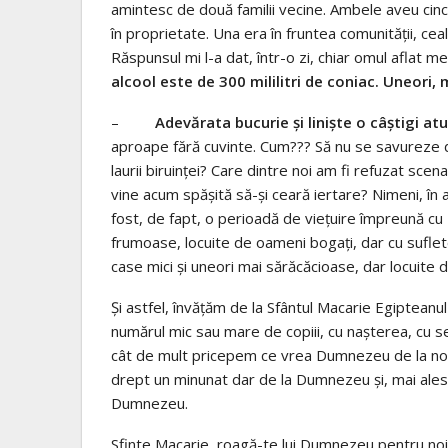
amintesc de două familii vecine. Ambele aveu cinci 
în proprietate. Una era în fruntea comunității, c
Răspunsul mi l-a dat, într-o zi, chiar omul aflat m
alcool este de 300 mililitri de coniac. Uneori, m
–
Adevărata bucurie și liniște o câștigi at
aproape fără cuvinte. Cum??? Să nu se savureze d
laurii biruinței? Care dintre noi am fi refuzat scen
vine acum spășită să-și ceară iertare? Nimeni, în 
fost, de fapt, o perioadă de viețuire împreună c
frumoase, locuite de oameni bogați, dar cu suflete
case mici și uneori mai sărăcăcioase, dar locuite de
Și astfel, învățăm de la Sfântul Macarie Egipteanul
numărul mic sau mare de copiii, cu nașterea, cu se
cât de mult pricepem ce vrea Dumnezeu de la noi, 
drept un minunat dar de la Dumnezeu și, mai ales
Dumnezeu.
Sfinte Macarie, roagă-te lui Dumnezeu pentru noi