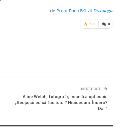
de
Preot Radu Brînză
Doxologia
585
0
NEXT POST
Alice Welch, fotograf şi mamă a opt copii:
„Reușesc eu să fac totul? Nicidecum. Încerc?
Da…”