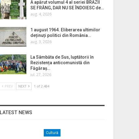
A apărut volumul 4 al seriei BRAZII
SE FRÂNG, DAR NU SE ÎNDOIESC de…
aug. 4, 2026
1 august 1964. Eliberarea ultimilor
deținuți politici din România…
aug. 3, 2026
La Sâmbăta de Sus, luptătorii în
Rezistența anticomunistă din
Făgăraș…
iul. 27, 2026
PREV
NEXT
1 of 2.484
LATEST NEWS
Cultură