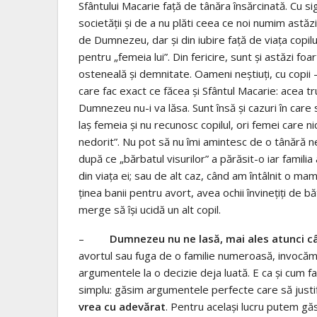
Sfântului Macarie față de tânăra însărcinată. Cu si
societății și de a nu plăti ceea ce noi numim astăz
de Dumnezeu, dar și din iubire față de viața copi
pentru „femeia lui”. Din fericire, sunt și astăzi foar
osteneală și demnitate. Oameni neștiuți, cu copii
care fac exact ce făcea și Sfântul Macarie: acea tr
Dumnezeu nu-i va lăsa. Sunt însă și cazuri în car
laș femeia și nu recunosc copilul, ori femei care n
nedorit”. Nu pot să nu îmi amintesc de o tânără nec
după ce „bărbatul visurilor” a părăsit-o iar familia
din viața ei; sau de alt caz, când am întâlnit o ma
ținea banii pentru avort, avea ochii învinețiți de b
merge să își ucidă un alt copil.
–
Dumnezeu nu ne lasă, mai ales atunci c
avortul sau fuga de o familie numeroasă, invocăm 
argumentele la o decizie deja luată. E ca și cum fa
simplu: găsim argumentele perfecte care să justifi
vrea cu adevărat
. Pentru același lucru putem găs