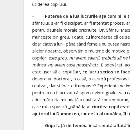
uciderea copilului.
–
Puterea de a lua lucrurile așa cum ni le 
sfântului, s-ar fi disculpat, ar fi intentat proces, 
pentru daunele morale pricinuite. Or, Sfântul Mac
muncește din greu. Toate, cu încrederea că ce se 
doar câteva luni, până când femeia nu putea naște ș
zilelor noastre, observăm o mulțime de motive pe
copiilor:
este greu, nu avem salarii, trebuie să ne
mânca, nu avem casa noastră
etc. E adevărat, ac
este ușor să ai copii.
Dar, ce lucru serios se face 
despre un doctorat, o casă, o carieră profesională
realizat, dar și foarte frumoase? Experiența ne în
pentru a nu fi acuzat că spun cuvinte goale, sau c
aduc mărturia minunată a unui tată contemporan, d
care mi-a spus că
„până la al cincilea copil este
ajutorul lui Dumnezeu, iar de la al nouălea, îț
–
Grija față de femeia însărcinată aflată î