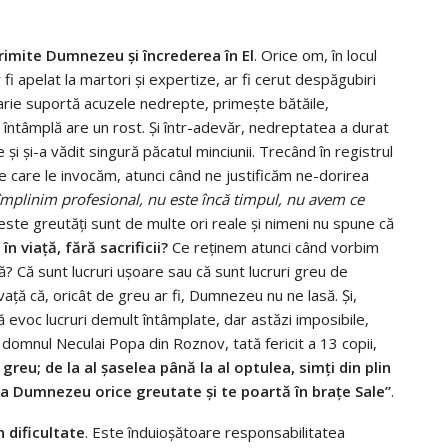
trimite Dumnezeu și încrederea în El
. Orice om, în locul
ar fi apelat la martori și expertize, ar fi cerut despăgubiri
arie suportă acuzele nedrepte, primește bătăile,
întâmplă are un rost. Și într-adevăr, nedreptatea a durat
i și-a vădit singură păcatul minciunii. Trecând în registrul
 care le invocăm, atunci când ne justificăm ne-dorirea
 împlinim profesional, nu este încă timpul, nu avem ce
este greutăți sunt de multe ori reale și nimeni nu spune că
în viață, fără sacrificii?
Ce reținem atunci când vorbim
? Că sunt lucruri ușoare sau că sunt lucruri greu de
vață că, oricât de greu ar fi, Dumnezeu nu ne lasă. Și,
ă evoc lucruri demult întâmplate, dar astăzi imposibile,
omnul Neculai Popa din Roznov, tată fericit a 13 copii,
 greu; de la al șaselea până la al optulea, simți din plin
i ia Dumnezeu orice greutate și te poartă în brațe Sale”
.
n dificultate
. Este înduioșătoare responsabilitatea