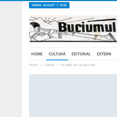
VINERI, AUGUST 7, 2026
HOME
CULTURĂ
EDITORIAL
EXTERN
Home
Cultură
Un altfel de caz pro vita