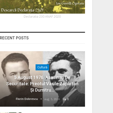
Declaratia 230 ANAF 2020
RECENT POSTS
Cultură
5 August 1976. Asasinați De
Securitate: Preotul Vasile Zăpârțan
Și Dumitru…
Florin Dobrescu
aug. 5, 2026
0