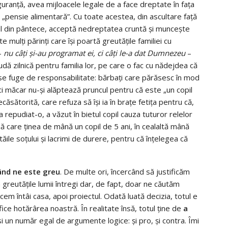
guranță, avea mijloacele legale de a face dreptate în fața
i „pensie alimentară”. Cu toate acestea, din ascultare față
lul din pântece, acceptă nedreptatea cruntă și muncește
te mulți părinți care își poartă greutățile familiei cu
 –
nu câți și-au programat ei, ci câți le-a dat Dumnezeu
–
udă zilnică pentru familia lor, pe care o fac cu nădejdea că
e se fuge de responsabilitate: bărbați care părăsesc în mod
ici măcar nu-și alăptează pruncul pentru că este „un copil
ăsătorită, care refuza să își ia în brațe fetița pentru că,
 a repudiat-o, a văzut în bietul copil cauza tuturor relelor
mă care ținea de mână un copil de 5 ani, în cealaltă mână
ătăile soțului și lacrimi de durere, pentru că înțelegea că
ând ne este greu
. De multe ori, încercând să justificăm
greutățile lumii întregi dar, de fapt, doar ne căutăm
cem întâi casa, apoi proiectul. Odată luată decizia, totul e
ce hotărârea noastră. În realitate însă, totul ține de
a
i un număr egal de argumente logice: și pro, și contra. Îmi