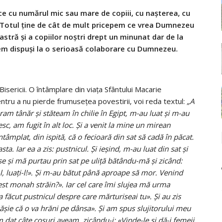
ace cu numărul mic sau mare de copiii, cu nașterea, cu
i. Totul ține de cât de mult pricepem ce vrea Dumnezeu
stră și a copiilor noștri drept un minunat dar de la
em dispuși la o serioasă colaborare cu Dumnezeu.
isericii. O întâmplare din viața Sfântului Macarie
ntru a nu pierde frumusețea povestirii, voi reda textul:
„A
am tânăr și stăteam în chilie în Egipt, m-au luat și m-au
sc, am fugit în alt loc. Și a venit la mine un mirean
întâmplat, din ispită, că o fecioară din sat să cadă în păcat.
ta. Iar ea a zis: pustnicul. Și ieșind, m-au luat din sat și
se și mă purtau prin sat pe uliță bătându-mă și zicând:
l, luați-l!». Și m-au bătut până aproape să mor. Venind
est monah străin?». Iar cel care îmi slujea mă urma
 a făcut pustnicul despre care mărturiseai tu». Și au zis
ășie că o va hrăni pe dânsa». Și am spus slujitorului meu
m dat câte coșuri aveam, zicându-i: «Vinde-le și dă-i femeii