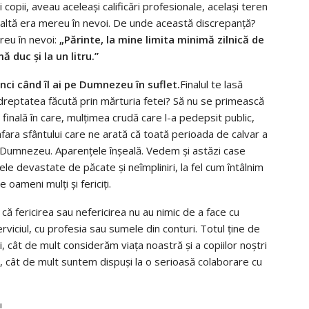
copii, aveau aceleași calificări profesionale, același teren
ealaltă era mereu în nevoi. De unde această discrepanță?
ereu în nevoi:
„Părinte, la mine limita minimă zilnică de
ă duc și la un litru.”
unci când îl ai pe Dumnezeu în suflet.
Finalul te lasă
reptatea făcută prin mărturia fetei? Să nu se primească
a finală în care, mulțimea crudă care l-a pedepsit public,
afara sfântului care ne arată că toată perioada de calvar a
u Dumnezeu. Aparențele înșeală. Vedem și astăzi case
le devastate de păcate și neîmpliniri, la fel cum întâlnim
 oameni mulți și fericiți.
 că fericirea sau nefericirea nu au nimic de a face cu
rviciul, cu profesia sau sumele din conturi. Totul ține de
cât de mult considerăm viața noastră și a copiilor noștri
, cât de mult suntem dispuși la o serioasă colaborare cu
!