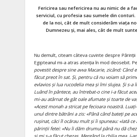
Fericirea sau nefericirea nu au nimic de a f
serviciul, cu profesia sau sumele din contur
de la noi, cât de mult considerăm viața noa
Dumnezeu și, mai ales, cât de mult sunt
Nu demult, citeam câteva cuvinte despre Părinții B
Egipteanul mi-a atras atenția în mod deosebit. Pe
povestit despre sine avva Macarie, zicând: Când er
făcut preot în sat. Și, pentru că nu voiam să prime
evlavios și lua rucodelia mea și îmi slujea. Și s-a 
Luând în pântece, au întrebat-o cine i-a făcut aceas
mi-au atârnat de gât oale afumate și toarte de va
«Acest monah a stricat pe fecioara noastră. Luați-
unul dintre bătrâni a zis: «Până când bateți pe ac
rușinat, căci îl ocărau mult și îi spuneau: «Iată ce
părinții fetei: «Nu îi dăm drumul până nu dă chez
și mi s-a făcut chezaș. Mergând la chilia mea, i-a