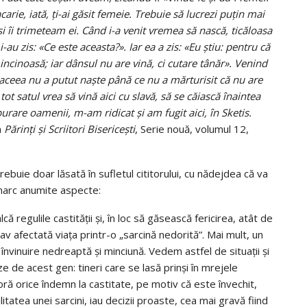
ie, iată, ți-ai găsit femeie. Trebuie să lucrezi puțin mai
și îi trimeteam ei. Când i-a venit vremea să nască, ticăloasa
au zis: «Ce este aceasta?». Iar ea a zis: «Eu știu: pentru că
ncinoasă; iar dânsul nu are vină, ci cutare tânăr». Venind
 aceea nu a putut naște până ce nu a mărturisit că nu are
 tot satul vrea să vină aici cu slavă, să se căiască înaintea
urare oamenii, m-am ridicat și am fugit aici, în Sketis.
n
Părinți și Scriitori Bisericești
, Serie nouă, volumul 12,
buie doar lăsată în sufletul cititorului, cu nădejdea că va
marc anumite aspecte:
lcă regulile castității și, în loc să găsească fericirea, atât de
rav afectată viața printr-o „sarcină nedorită”. Mai mult, un
nvinuire nedreaptă și minciună. Vedem astfel de situații și
e de acest gen: tineri care se lasă prinși în mrejele
noră orice îndemn la castitate, pe motiv că este învechit,
itatea unei sarcini, iau decizii proaste, cea mai gravă fiind