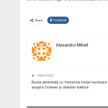
Share
Facebook
Alexandru Mihail
PREV POST
Rusia ameninţă cu folosirea forţei nucleare
asupra Crimeei şi statelor baltice