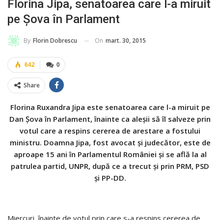
Florina Jipa, senatoarea care l-a miruit
pe Șova în Parlament
On
mart. 30, 2015
By
Florin Dobrescu
642
0
Share
Florina Ruxandra Jipa este senatoarea care l-a miruit pe
Dan Şova în Parlament, înainte ca aleşii să îl salveze prin
votul care a respins cererea de arestare a fostului
ministru. Doamna Jipa, fost avocat şi judecător, este de
aproape 15 ani în Parlamentul României şi se află la al
patrulea partid, UNPR, după ce a trecut și prin PRM, PSD
și PP-DD.
Miercuri, înainte de votul prin care s-a respins cererea de