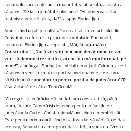
senatorilor prezenţi sau cu majoritatea absolută, aceasta a
răspuns: “Se ia cu jumătate plus unul”. “Aţi observat că au
fost nişte voturi în plus, da?”, a spus Florina Jipa.
Atunci când un alt jurnalist a încercat să citeze articolul din
Constituţie referitor la procedura votului în Parlament,
senatorul Florina Jipa a replicat:
„Măi, lăsaţi-mă cu
Constituţia!”
.
„Dacă voi ştiţi mai bine decât mine ce am
vrut să demonstrez astăzi, atunci nu mă mai întrebaţi pe
mine!”
, a adăugat Florina Jipa, vizibil deranjată. Culmea, acest
răspuns a venit tocmai din partea unei doamne care a vrut
să îşi depună
candidatura pentru poziţia de judecător CCR
lăsată liberă de către Toni Greblă!
“Cu regret şi amărăciune în suflet, am constatat că, până
acum, fiecare Cameră îşi desemna pentru o funcţie de
judecător la Curtea Constituţională unul dintre membrii săi.
Este pentru prima oară când mi-a fost dat să văd că, de data
aceasta, Senatul nu a mai procedat la fel”, a spus ea. ”Vreau