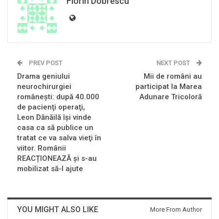
Florin Dobrescu
PREV POST
NEXT POST
Drama geniului
Mii de români au
neurochirurgiei
participat la Marea
româneşti: după 40.000
Adunare Tricoloră
de pacienţi operaţi,
Leon Dănăilă îşi vinde
casa ca să publice un
tratat ce va salva vieţi în
viitor. Românii
REACȚIONEAZĂ și s-au
mobilizat să-l ajute
YOU MIGHT ALSO LIKE
More From Author