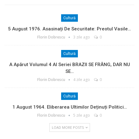
Cultură
5 August 1976. Asasinați De Securitate: Preotul Vasile…
Florin Dobrescu
3 zile ago
0
Cultură
A Apărut Volumul 4 Al Seriei BRAZII SE FRÂNG, DAR NU
SE…
Florin Dobrescu
4 zile ago
0
Cultură
1 August 1964. Eliberarea Ultimilor Deținuți Politici…
Florin Dobrescu
5 zile ago
0
LOAD MORE POSTS