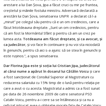
arestare a lui Dan Şova, Jipa a făcut cruci cu mir pe fruntea,
creştetul şi mâinile fostului ministru. Adversară declarată a
arestării lui Dan Şova, senatoarea UNPR a declarat că l-a
„miruit” pe colegul său pentru că e un om credincios, care a
făcut întotdeauna dreptate. „Sunt un om credincios, pentru
că am fost la Mormântul Sfânt și pentru că am un crez pe
lumea asta.
Totdeauna am făcut dreptate, și ca avocat, și
ca judecător
, și voi face în continuare și nu voi sta niciodată
în genunchi, pentru că aici s-a ajuns: să se stea în genunchi și
este rușinos.”, a spus senatoarea.
Dar Florina Jipa este și soția lui Cristian Jipa, judecătorul
al cărui nume a apărut în dosarul lui Cătălin Voicu
şi care
a fost sancţionat de Consiliul Superior al Magistraturii cu
reducerea salariului cu 15% timp de o lună pentru relaţia pe
care a avut-o cu acesta. Magistratul a admis ca a fost sunat
pe data de 26 noiembrie 2009 de catre senatorul PSD
Catalin Voicu, pentru a-i cere sa se întâlneasca și ca nu a
refuzat intrucat avea o obligatie morala fata de Catalin Voicu,