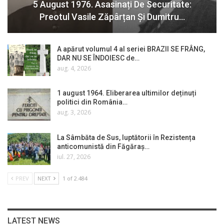
5 August 1976. Asasinați De Securitate:
Preotul Vasile Zăpârțan Și Dumitru…
A apărut volumul 4 al seriei BRAZII SE FRÂNG,
DAR NU SE ÎNDOIESC de…
aug. 4, 2026
1 august 1964. Eliberarea ultimilor deținuți
politici din România…
aug. 3, 2026
La Sâmbăta de Sus, luptătorii în Rezistența
anticomunistă din Făgăraș…
iul. 27, 2026
PREV
NEXT
1 of 2.484
LATEST NEWS