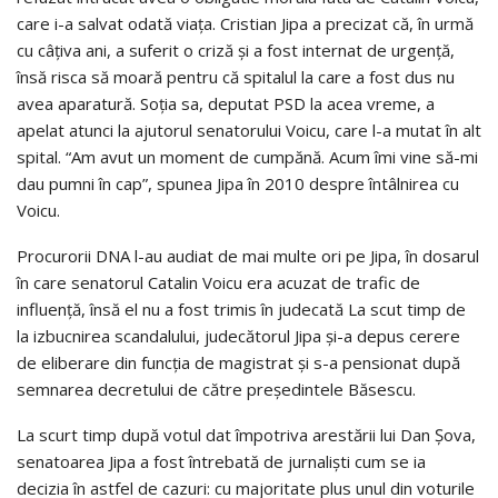
care i-a salvat odată viața. Cristian Jipa a precizat că, în urmă
cu câțiva ani, a suferit o criză și a fost internat de urgență,
însă risca să moară pentru că spitalul la care a fost dus nu
avea aparatură. Soția sa, deputat PSD la acea vreme, a
apelat atunci la ajutorul senatorului Voicu, care l-a mutat în alt
spital. “Am avut un moment de cumpănă. Acum îmi vine să-mi
dau pumni în cap”, spunea Jipa în 2010 despre întâlnirea cu
Voicu.
Procurorii DNA l-au audiat de mai multe ori pe Jipa, în dosarul
în care senatorul Catalin Voicu era acuzat de trafic de
influență, însă el nu a fost trimis în judecată La scut timp de
la izbucnirea scandalului, judecătorul Jipa și-a depus cerere
de eliberare din funcția de magistrat și s-a pensionat după
semnarea decretului de către președintele Băsescu.
La scurt timp după votul dat împotriva arestării lui Dan Șova,
senatoarea Jipa a fost întrebată de jurnalişti cum se ia
decizia în astfel de cazuri: cu majoritate plus unul din voturile