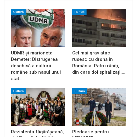
Cultură
Politică
UDMR și marioneta
Cel mai grav atac
Demeter: Distrugerea
rusesc cu dronă în
deschisă a culturii
România. Patru răniți,
române sub nasul unui
din care doi spitalizați,…
stat…
Cultură
Cultură
Rezistența făgărășeană,
Pledoarie pentru