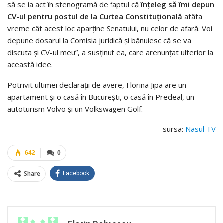
să se ia act în stenogramă de faptul că
înţeleg să îmi depun
CV-ul pentru postul de la Curtea Constituţională
atâta
vreme cât acest loc aparţine Senatului, nu celor de afară. Voi
depune dosarul la Comisia juridică şi bănuiesc că se va
discuta şi CV-ul meu”, a susţinut ea, care arenunţat ulterior la
această idee.
Potrivit ultimei declaraţii de avere, Florina Jipa are un
apartament şi o casă în Bucureşti, o casă în Predeal, un
autoturism Volvo şi un Volkswagen Golf.
sursa:
Nasul TV
642
0
Share
Facebook