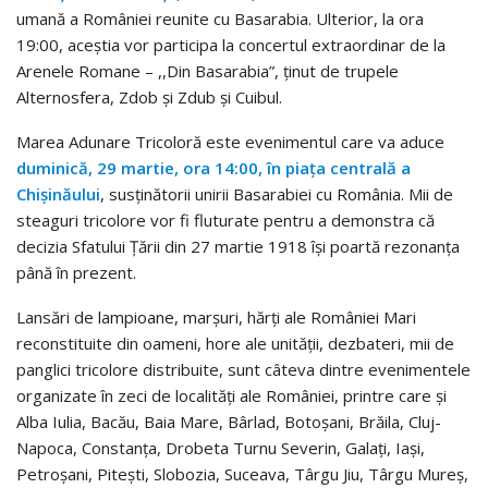
umană a României reunite cu Basarabia. Ulterior, la ora
19:00, aceștia vor participa la concertul extraordinar de la
Arenele Romane – ,,Din Basarabia”, ținut de trupele
Alternosfera, Zdob și Zdub și Cuibul.
Marea Adunare Tricoloră este evenimentul care va aduce
duminică, 29 martie, ora 14:00, în piața centrală a
Chișinăului
, susținătorii unirii Basarabiei cu România. Mii de
steaguri tricolore vor fi fluturate pentru a demonstra că
decizia Sfatului Țării din 27 martie 1918 își poartă rezonanța
până în prezent.
Lansări de lampioane, marșuri, hărți ale României Mari
reconstituite din oameni, hore ale unității, dezbateri, mii de
panglici tricolore distribuite, sunt câteva dintre evenimentele
organizate în zeci de localități ale României, printre care și
Alba Iulia, Bacău, Baia Mare, Bârlad, Botoșani, Brăila, Cluj-
Napoca, Constanța, Drobeta Turnu Severin, Galați, Iași,
Petroșani, Pitești, Slobozia, Suceava, Târgu Jiu, Târgu Mureș,