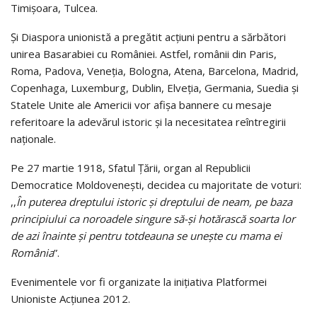
Timișoara, Tulcea.
Și Diaspora unionistă a pregătit acțiuni pentru a sărbători
unirea Basarabiei cu României. Astfel, românii din Paris,
Roma, Padova, Veneția, Bologna, Atena, Barcelona, Madrid,
Copenhaga, Luxemburg, Dublin, Elveția, Germania, Suedia și
Statele Unite ale Americii vor afișa bannere cu mesaje
referitoare la adevărul istoric și la necesitatea reîntregirii
naționale.
Pe 27 martie 1918, Sfatul Țării, organ al Republicii
Democratice Moldovenești, decidea cu majoritate de voturi:
,,
În puterea dreptului istoric și dreptului de neam, pe baza
principiului ca noroadele singure să-și hotărască soarta lor
de azi înainte și pentru totdeauna se unește cu mama ei
România
”.
Evenimentele vor fi organizate la inițiativa Platformei
Unioniste Acțiunea 2012.