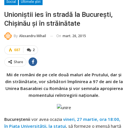
Social
Ultimele ştiri
Unioniștii ies în stradă la București,
Chișinău și în străinătate
On
mart. 26, 2015
By
Alexandru Mihail
687
2
Share
Mii de români de pe cele două maluri ale Prutului, dar și
din străinătate, vor sărbători împlinirea a 97 de ani de la
Unirea Basarabiei cu România și vor semnala apropierea
momentului reîntregirii naționale.
Bucureștenii
vor avea ocazia
vineri, 27 martie, ora 18:00,
în Piața Universității, la statui
, să formeze o imensă hartă