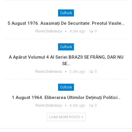
Cultură
5 August 1976. Asasinați De Securitate: Preotul Vasile…
Florin Dobrescu
4 zile ago
0
Cultură
A Apărut Volumul 4 Al Seriei BRAZII SE FRÂNG, DAR NU
SE…
Florin Dobrescu
5 zile ago
0
Cultură
1 August 1964. Eliberarea Ultimilor Deținuți Politici…
Florin Dobrescu
6 zile ago
0
LOAD MORE POSTS