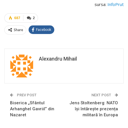
sursa:
InfoPrut
687
2
Share
Facebook
Alexandru Mihail
PREV POST
NEXT POST
Biserica „Sfântul
Jens Stoltenberg: NATO
Arhanghel Gavriil” din
își întărește prezența
Nazaret
militară în Europa