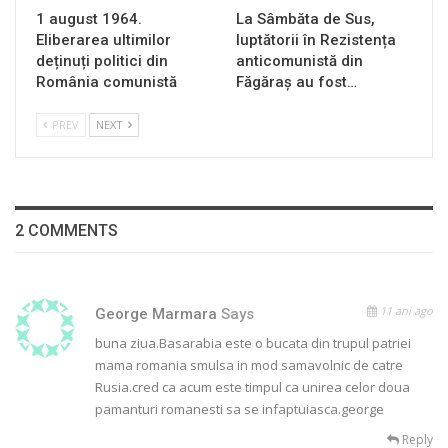
1 august 1964.
La Sâmbăta de Sus,
Eliberarea ultimilor
luptătorii în Rezistența
deținuți politici din
anticomunistă din
România comunistă
Făgăraș au fost…
PREV
NEXT
2 COMMENTS
11 ani ago
George Marmara
Says
buna ziua.Basarabia este o bucata din trupul patriei
mama romania smulsa in mod samavolnic de catre
Rusia.cred ca acum este timpul ca unirea celor doua
pamanturi romanesti sa se infaptuiasca.george
Reply