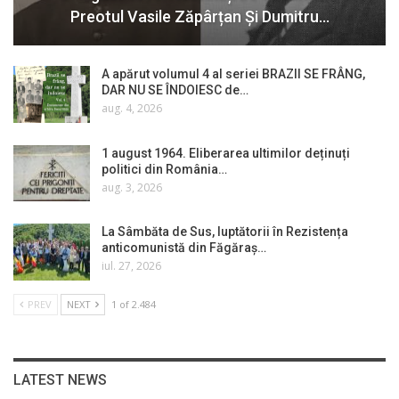
Preotul Vasile Zăpârțan Și Dumitru…
A apărut volumul 4 al seriei BRAZII SE FRÂNG,
DAR NU SE ÎNDOIESC de…
aug. 4, 2026
1 august 1964. Eliberarea ultimilor deținuți
politici din România…
aug. 3, 2026
La Sâmbăta de Sus, luptătorii în Rezistența
anticomunistă din Făgăraș…
iul. 27, 2026
PREV
NEXT
1 of 2.484
LATEST NEWS