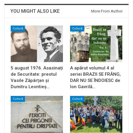
YOU MIGHT ALSO LIKE
More From Author
Cultură
Cultură
5 august 1976. Asasinați
A apărut volumul 4 al
de Securitate: preotul
seriei BRAZII SE FRÂNG,
Vasile Zăpârțan și
DAR NU SE ÎNDOIESC de
Dumitru Leontieș…
Ion Gavrilă…
Cultură
Cultură