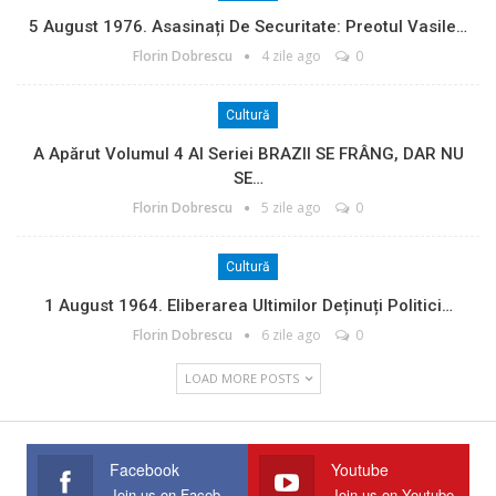
5 August 1976. Asasinați De Securitate: Preotul Vasile…
Florin Dobrescu
4 zile ago
0
Cultură
A Apărut Volumul 4 Al Seriei BRAZII SE FRÂNG, DAR NU
SE…
Florin Dobrescu
5 zile ago
0
Cultură
1 August 1964. Eliberarea Ultimilor Deținuți Politici…
Florin Dobrescu
6 zile ago
0
LOAD MORE POSTS
Facebook
Youtube
Join us on Facebook
Join us on Youtube