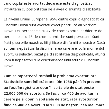
când copilul este avortat deoarece este diagnosticat
intrauterin cu posibilitatea de a avea o anumită dizabilitate.
La nivelul Uniunii Europene, 96% dintre copiii diagnosticaţi cu
Sindrom Down sunt avortaţi exact pentru că au Sindrom
Down. Da, persoanele cu 47 de cromozomi sunt diferite de
persoanele cu 46 de cromozomi, dar sunt persoane! Sunt
fraţii şi surorile noastre, fiii şi fiicele din familiile noastre! Dacă
suntem nepăsători la discriminarea care are loc în momentul
avortului selectiv, bazat pe dizabilitatea diagnosticată, atunci
vom fi nepăsători şi la discriminarea unui adult cu Sindrom
Down.
Cum se raportează românii la problema avorturilor?
Statisticile sunt înfiorătoare. Din 1958 până în prezent
au fost înregistrate doar în spitalele de stat peste
22.000.000 de avorturi. Se fac circa 400 de avorturi la
cerere pe zi doar în spitalele de stat, rata avorturilor
fiind de 480 de avorturi la 1.000 de naşteri, cea mai mare