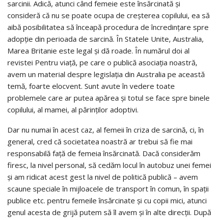
sarcinii. Adică, atunci când femeie este însărcinată şi
consideră că nu se poate ocupa de creşterea copilului, ea să
aibă posibilitatea să înceapă procedura de încredinţare spre
adopţie din perioada de sarcină. În Statele Unite, Australia,
Marea Britanie este legal şi dă roade. În numărul doi al
revistei Pentru viaţă, pe care o publică asociaţia noastră,
avem un material despre legislaţia din Australia pe această
temă, foarte elocvent. Sunt avute în vedere toate
problemele care ar putea apărea şi totul se face spre binele
copilului, al mamei, al părinţilor adoptivi.
Dar nu numai în acest caz, al femeii în criza de sarcină, ci, în
general, cred că societatea noastră ar trebui să fie mai
responsabilă faţă de femeia însărcinată. Dacă considerăm
firesc, la nivel personal, să cedăm locul în autobuz unei femei
şi am ridicat acest gest la nivel de politică publică – avem
scaune speciale în mijloacele de transport în comun, în spaţii
publice etc. pentru femeile însărcinate şi cu copii mici, atunci
genul acesta de grijă putem să îl avem şi în alte direcţii. După