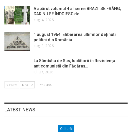
A apărut volumul 4 al seriei BRAZII SE FRÂNG,
DAR NU SE ÎNDOIESC de…
aug. 4, 2026
1 august 1964. Eliberarea ultimilor deținuți
politici din România…
aug. 3, 2026
La Sâmbăta de Sus, luptătorii în Rezistența
anticomunistă din Făgăraș…
iul. 27, 2026
PREV
NEXT
1 of 2.484
LATEST NEWS
Cultură