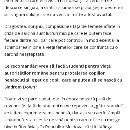
momentul în care el a zis că nu îi pasă şi i-a cerut să se
descurce singură, a simţit că lumea se prăbuşeşte peste ea
iar singura soluţie care i-a venit în minte a fost avortul.
Dragostea, sprijinul, compasiunea faţă de femeile aflate în
criză de sarcină sunt lucruri mici pe care le putem face
fiecare dintre noi, dar care pot contribui în mod esenţial la
schimbarea în bine a vieţii femeilor care se confruntă cu o
sarcină neaşteptată.
Ce recomandări vrea să facă Studenţi pentru viaţă
autorităţilor române pentru protejarea copiilor
nenăscuţi şi legat de copiii care ar putea să se nască cu
Sindrom Down?
Poate vi se pare ciudat, dar, în epoca noastră plină de
revendicări faţă de stat, noi nu ne repezim la „gâtul statului”,
iertaţi-mi exprimarea mai neaoşă, dar aşa se cam întâmplă.
Una-două, statul este de vină pentru cam tot ce nu merge
bine în România şi în Republica Moldova, că şi în stânga