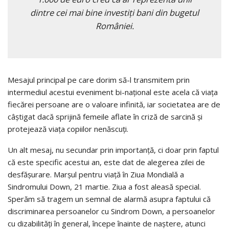
dintre cei mai bine investiţi bani din bugetul
României.
Mesajul principal pe care dorim să-l transmitem prin
intermediul acestui eveniment bi-naţional este acela că viaţa
fiecărei persoane are o valoare infinită, iar societatea are de
câştigat dacă sprijină femeile aflate în criză de sarcină şi
protejează viaţa copiilor nenăscuţi.
Un alt mesaj, nu secundar prin importanţă, ci doar prin faptul
că este specific acestui an, este dat de alegerea zilei de
desfăşurare. Marşul pentru viaţă în Ziua Mondială a
Sindromului Down, 21 martie. Ziua a fost aleasă special.
Sperăm să tragem un semnal de alarmă asupra faptului că
discriminarea persoanelor cu Sindrom Down, a persoanelor
cu dizabilităţi în general, începe înainte de naştere, atunci