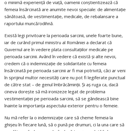
o minimă experienţă de viaţă, oamenii conştientizează că
femeia însărcinată are anumite nevoi speciale: de alimentaţie
sănătoasă, de vestimentaţie, medicale, de rebalansare a
raportului muncă/odihnă.
Există legi privitoare la perioada sarcinii, unele foarte bune,
iar de curând primul ministru al României a declarat că
Guvernul are în vedere plata consultaţiilor medicale pe
perioada sarcinii. Având în vedere că există şi alte nevoi,
credem că o indemnizaţie de solidaritate cu femeia
însărcinată pe perioada sarcinii ar fi mai potrivită, căci ar veni
în sprijinul multor necesităţi care nu pot fi legiferate punctual
de către stat – de genul îmbrăcăminţii. Şi aş ruga ca, dacă
cineva doreşte să mă ironizeze legat de problema
vestimentaţiei pe perioada sarcinii, să se gândească bine
înainte la importanţa aspectului exterior pentru o femeie.
Nu mă refer la o indemnizaţie care să cheme femeia la
ghişeu în fiecare lună, să o pună pe drumuri, ci la una care să