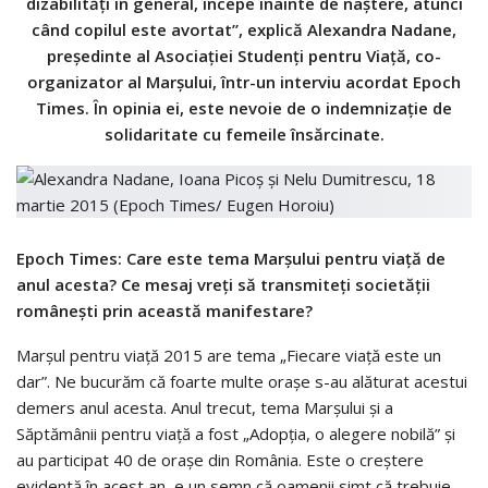
dizabilităţi în general, începe înainte de naştere, atunci
când copilul este avortat”, explică Alexandra Nadane,
preşedinte al Asociaţiei Studenţi pentru Viaţă, co-
organizator al Marşului, într-un interviu acordat Epoch
Times. În opinia ei, este nevoie de o indemnizaţie de
solidaritate cu femeile însărcinate.
Epoch Times: Care este tema Marşului pentru viaţă de
anul acesta? Ce mesaj vreţi să transmiteţi societăţii
româneşti prin această manifestare?
Marşul pentru viaţă 2015 are tema „Fiecare viaţă este un
dar”. Ne bucurăm că foarte multe oraşe s-au alăturat acestui
demers anul acesta. Anul trecut, tema Marşului şi a
Săptămânii pentru viaţă a fost „Adopţia, o alegere nobilă” şi
au participat 40 de oraşe din România. Este o creştere
evidentă în acest an, e un semn că oamenii simt că trebuie