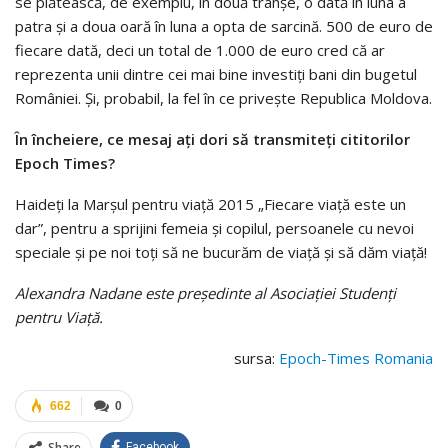
se plătească, de exemplu, în două tranşe, o dată în luna a
patra şi a doua oară în luna a opta de sarcină. 500 de euro de
fiecare dată, deci un total de 1.000 de euro cred că ar
reprezenta unii dintre cei mai bine investiţi bani din bugetul
României. Şi, probabil, la fel în ce priveşte Republica Moldova.
În încheiere, ce mesaj aţi dori să transmiteţi cititorilor
Epoch Times?
Haideţi la Marşul pentru viaţă 2015 „Fiecare viaţă este un
dar”, pentru a sprijini femeia şi copilul, persoanele cu nevoi
speciale şi pe noi toţi să ne bucurăm de viaţă şi să dăm viaţă!
Alexandra Nadane este preşedinte al Asociaţiei Studenţi
pentru Viaţă.
sursa:
Epoch-Times Romania
662
0
Share
Facebook