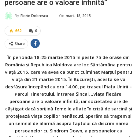
persoane are o valoare infinită”
On
mart. 18, 2015
By
Florin Dobrescu
662
0
Share
În perioada 18-25 martie 2015 în peste 75 de oraşe din
România şi Republica Moldova are loc Săptămâna pentru
viaţă 2015, care va avea ca punct culminat Marşul pentru
viaţă din 21 martie 2015. În Bucureşti, acesta se va
desfăşura începând cu ora 14.00, pe traseul Piaţa Unirii –
Parcul Tineretului, intrarea Şincai. „Viaţa fiecărei
persoane are o valoare infinită, iar societatea are de
câştigat dacă sprijină femeile aflate în criză de sarcină şi
protejează viaţa copiilor nenăscuţi. Sperăm să tragem şi
un semnal de alarmă asupra faptului că discriminarea
persoanelor cu Sindrom Down, a persoanelor cu