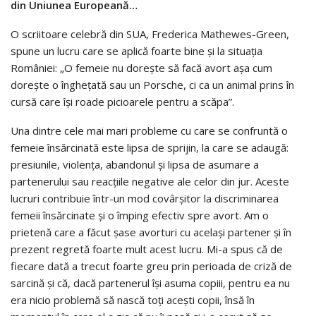
din Uniunea Europeană…
O scriitoare celebră din SUA, Frederica Mathewes-Green,
spune un lucru care se aplică foarte bine şi la situaţia
României: „O femeie nu doreşte să facă avort aşa cum
doreşte o îngheţată sau un Porsche, ci ca un animal prins în
cursă care îşi roade picioarele pentru a scăpa”.
Una dintre cele mai mari probleme cu care se confruntă o
femeie însărcinată este lipsa de sprijin, la care se adaugă:
presiunile, violenţa, abandonul şi lipsa de asumare a
partenerului sau reacţiile negative ale celor din jur. Aceste
lucruri contribuie într-un mod covârşitor la discriminarea
femeii însărcinate şi o împing efectiv spre avort. Am o
prietenă care a făcut şase avorturi cu acelaşi partener şi în
prezent regretă foarte mult acest lucru. Mi-a spus că de
fiecare dată a trecut foarte greu prin perioada de criză de
sarcină şi că, dacă partenerul îşi asuma copiii, pentru ea nu
era nicio problemă să nască toţi aceşti copii, însă în