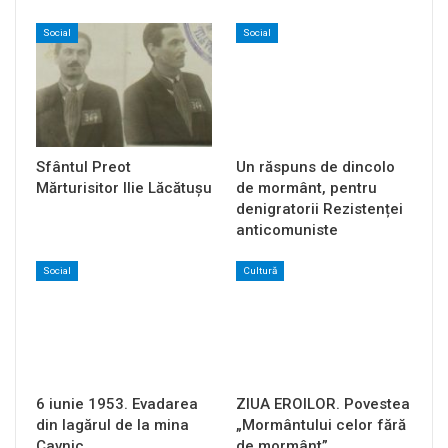
Social
Social
Sfântul Preot
Un răspuns de dincolo
Mărturisitor Ilie Lăcătușu
de mormânt, pentru
denigratorii Rezistenței
anticomuniste
Social
Cultură
6 iunie 1953. Evadarea
ZIUA EROILOR. Povestea
din lagărul de la mina
„Mormântului celor fără
Cavnic
de mormânt”