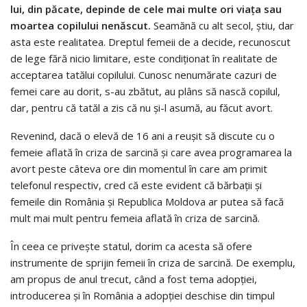
lui, din păcate, depinde de cele mai multe ori viaţa sau
moartea copilului nenăscut.
Seamănă cu alt secol, ştiu, dar
asta este realitatea. Dreptul femeii de a decide, recunoscut
de lege fără nicio limitare, este condiţionat în realitate de
acceptarea tatălui copilului. Cunosc nenumărate cazuri de
femei care au dorit, s-au zbătut, au plâns să nască copilul,
dar, pentru că tatăl a zis că nu şi-l asumă, au făcut avort.
Revenind, dacă o elevă de 16 ani a reuşit să discute cu o
femeie aflată în criza de sarcină şi care avea programarea la
avort peste câteva ore din momentul în care am primit
telefonul respectiv, cred că este evident că bărbaţii şi
femeile din România şi Republica Moldova ar putea să facă
mult mai mult pentru femeia aflată în criza de sarcină.
În ceea ce priveşte statul, dorim ca acesta să ofere
instrumente de sprijin femeii în criza de sarcină. De exemplu,
am propus de anul trecut, când a fost tema adopţiei,
introducerea şi în România a adopţiei deschise din timpul