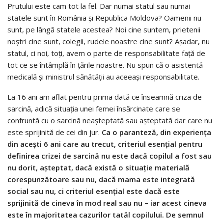
Prutului este cam tot la fel. Dar numai statul sau numai
statele sunt în România şi Republica Moldova? Oamenii nu
sunt, pe lângă statele acestea? Noi cine suntem, prietenii
noştri cine sunt, colegii, rudele noastre cine sunt? Aşadar, nu
statul, ci noi, toţi, avem o parte de responsabilitate faţă de
tot ce se întâmplă în ţările noastre. Nu spun că o asistentă
medicală şi ministrul sănătăţii au aceeaşi responsabilitate.
La 16 ani am aflat pentru prima dată ce înseamnă criza de
sarcină, adică situaţia unei femei însărcinate care se
confruntă cu o sarcină neaşteptată sau aşteptată dar care nu
este sprijinită de cei din jur.
Ca o paranteză, din experienţa
din aceşti 6 ani care au trecut, criteriul esenţial pentru
definirea crizei de sarcină nu este dacă copilul a fost sau
nu dorit, aşteptat, dacă există o situaţie materială
corespunzătoare sau nu, dacă mama este integrată
social sau nu, ci criteriul esenţial este dacă este
sprijinită de cineva în mod real sau nu – iar acest cineva
este în majoritatea cazurilor tatăl copilului. De semnul