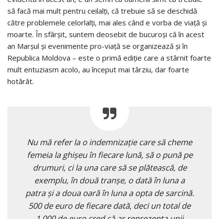
să facă mai mult pentru ceilalţi, că trebuie să se deschidă
către problemele celorlalţi, mai ales când e vorba de viaţă şi
moarte. În sfârşit, suntem deosebit de bucuroşi că în acest
an Marşul şi evenimente pro-viaţă se organizează şi în
Republica Moldova – este o primă ediţie care a stârnit foarte
mult entuziasm acolo, au început mai târziu, dar foarte
hotărât.
Nu mă refer la o indemnizaţie care să cheme
femeia la ghişeu în fiecare lună, să o pună pe
drumuri, ci la una care să se plătească, de
exemplu, în două tranşe, o dată în luna a
patra şi a doua oară în luna a opta de sarcină.
500 de euro de fiecare dată, deci un total de
1.000 de euro cred că ar reprezenta unii