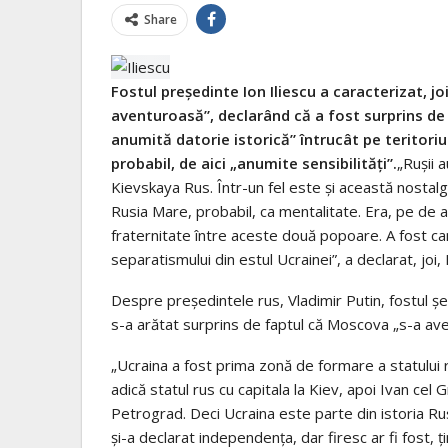
Share
Fostul preşedinte Ion Iliescu a caracterizat, jo
aventuroasă”, declarând că a fost surprins de 
anumită datorie istorică” întrucât pe teritoriul
probabil, de aici „anumite sensibilităţi”.
„Ruşii 
Kievskaya Rus. Într-un fel este şi această nostalg
Rusia Mare, probabil, ca mentalitate. Era, pe de a
fraternitate între aceste două popoare. A fost c
separatismului din estul Ucrainei”, a declarat, joi, 
Despre preşedintele rus, Vladimir Putin, fostul şe
s-a arătat surprins de faptul că Moscova „s-a ave
„Ucraina a fost prima zonă de formare a statului
adică statul rus cu capitala la Kiev, apoi Ivan cel
Petrograd. Deci Ucraina este parte din istoria Rusi
şi-a declarat independenţa, dar firesc ar fi fost,