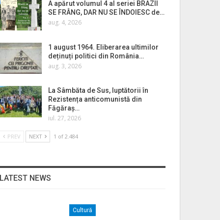
A apărut volumul 4 al seriei BRAZII
SE FRÂNG, DAR NU SE ÎNDOIESC de…
aug. 4, 2026
1 august 1964. Eliberarea ultimilor
deținuți politici din România…
aug. 3, 2026
La Sâmbăta de Sus, luptătorii în
Rezistența anticomunistă din
Făgăraș…
iul. 27, 2026
PREV
NEXT
1 of 2.484
LATEST NEWS
Cultură