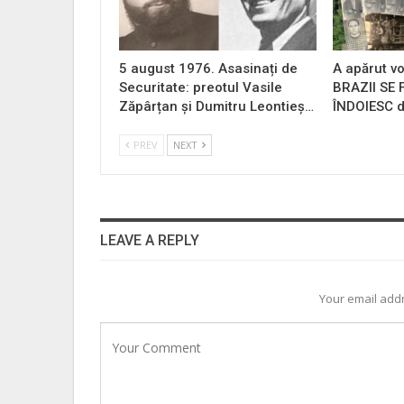
5 august 1976. Asasinați de
A apărut vo
Securitate: preotul Vasile
BRAZII SE
Zăpârțan și Dumitru Leontieș…
ÎNDOIESC d
PREV
NEXT
LEAVE A REPLY
Your email addr