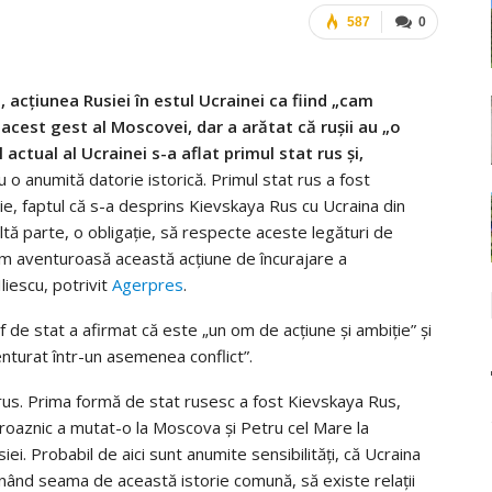
587
0
i, acţiunea Rusiei în estul Ucrainei ca fiind „cam
acest gest al Moscovei, dar a arătat că ruşii au „o
 actual al Ucrainei s-a aflat primul stat rus şi,
au o anumită datorie istorică. Primul stat rus a fost
ie, faptul că s-a desprins Kievskaya Rus cu Ucraina din
ltă parte, o obligaţie, să respecte aceste legături de
am aventuroasă această acţiune de încurajare a
Iliescu, potrivit
Agerpres
.
f de stat a afirmat că este „un om de acţiune şi ambiţie” şi
nturat într-un asemenea conflict”.
 rus. Prima formă de stat rusesc a fost Kievskaya Rus,
 Groaznic a mutat-o la Moscova şi Petru cel Mare la
ei. Probabil de aici sunt anumite sensibilităţi, că Ucraina
 ţinând seama de această istorie comună, să existe relaţii