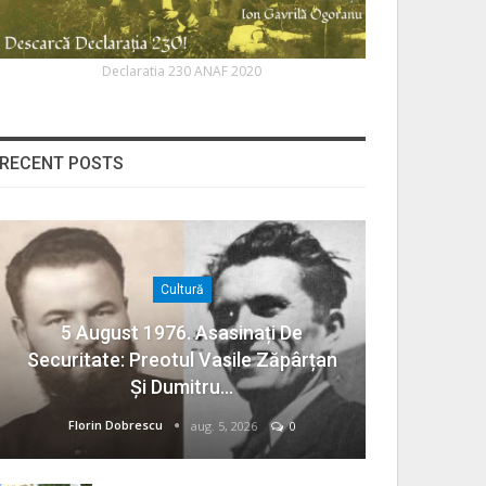
Declaratia 230 ANAF 2020
RECENT POSTS
Cultură
5 August 1976. Asasinați De
Securitate: Preotul Vasile Zăpârțan
Și Dumitru…
Florin Dobrescu
aug. 5, 2026
0