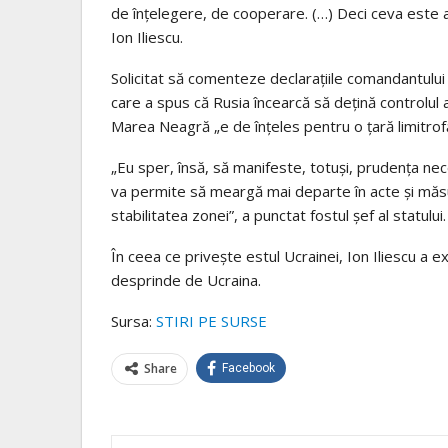
de înţelegere, de cooperare. (…) Deci ceva este a
Ion Iliescu.
Solicitat să comenteze declaraţiile comandantulu
care a spus că Rusia încearcă să deţină controlul a
Marea Neagră „e de înţeles pentru o ţară limitrof
„Eu sper, însă, să manifeste, totuşi, prudenţa neces
va permite să meargă mai departe în acte şi măsu
stabilitatea zonei”, a punctat fostul şef al statului.
În ceea ce priveşte estul Ucrainei, Ion Iliescu a 
desprinde de Ucraina.
Sursa:
STIRI PE SURSE
Share
Facebook