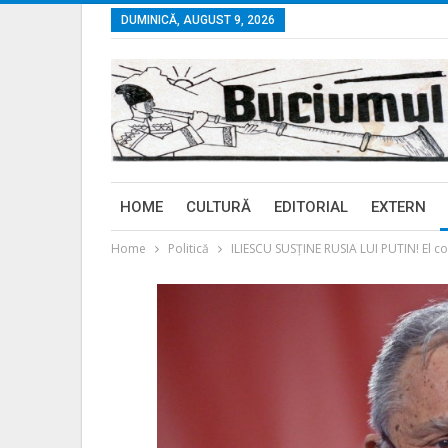
DUMINICĂ, AUGUST 9, 2026
HOME
CULTURĂ
EDITORIAL
EXTERN
Home
Politică
ILIESCU SUSŢINE RUSIA LUI PUTIN! El con