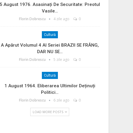
5 August 1976. Asasinați De Securitate: Preotul
Vasile…
Florin Dobrescu
4 zile ago
0
Cultură
A Apărut Volumul 4 Al Seriei BRAZII SE FRÂNG,
DAR NU SE…
Florin Dobrescu
5 zile ago
0
Cultură
1 August 1964. Eliberarea Ultimilor Deținuți
Politici…
Florin Dobrescu
6 zile ago
0
LOAD MORE POSTS