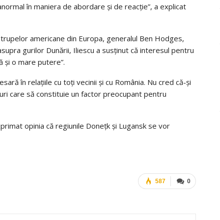
normal în maniera de abordare şi de reacţie”, a explicat
i trupelor americane din Europa, generalul Ben Hodges,
supra gurilor Dunării, Iliescu a susţinut că interesul pentru
ă şi o mare putere”.
ară în relaţiile cu toţi vecinii şi cu România. Nu cred că-şi
ri care să constituie un factor preocupant pentru
exprimat opinia că regiunile Doneţk şi Lugansk se vor
587
0