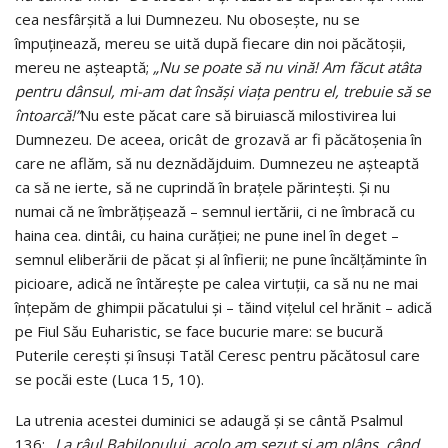
cea nesfârşită a lui Dumnezeu. Nu oboseşte, nu se
împuţinează, mereu se uită după fiecare din noi păcătoşii,
mereu ne aşteaptă;
„Nu se poate să nu vină! Am făcut atâta
pentru dânsul, mi-am dat însăşi viaţa pentru el, trebuie să se
întoarcă!”
Nu este păcat care să biruiască milostivirea lui
Dumnezeu. De aceea, oricât de grozavă ar fi păcătoşenia în
care ne aflăm, să nu deznădăjduim. Dumnezeu ne aşteaptă
ca să ne ierte, să ne cuprindă în braţele părinteşti. Şi nu
numai că ne îmbrăţişează – semnul iertării, ci ne îmbracă cu
haina cea. dintâi, cu haina curăţiei; ne pune inel în deget –
semnul eliberării de păcat şi al înfierii; ne pune încălţăminte în
picioare, adică ne întăreşte pe calea virtuţii, ca să nu ne mai
înţepăm de ghimpii păcatului şi – tăind viţelul cel hrănit – adică
pe Fiul Său Euharistic, se face bucurie mare: se bucură
Puterile cereşti şi însuşi Tatăl Ceresc pentru păcătosul care
se pocăi este (Luca 15, 10).
La utrenia acestei duminici se adaugă şi se cântă Psalmul
136:
„La râul Babilonului, acolo am şezut şi am plâns, când