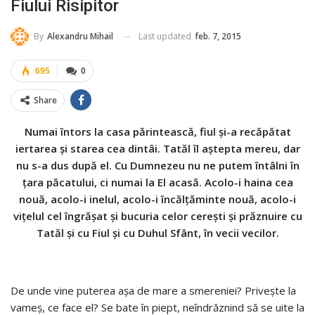
Fiului Risipitor
Last updated
feb. 7, 2015
By
Alexandru Mihail
695
0
Share
Numai întors la casa părintească, fiul şi-a recăpătat
iertarea şi starea cea dintâi. Tatăl îl aştepta mereu, dar
nu s-a dus după el. Cu Dumnezeu nu ne putem întâlni în
ţara păcatului, ci numai la El acasă. Acolo-i haina cea
nouă, acolo-i inelul, acolo-i încălţăminte nouă, acolo-i
viţelul cel îngrăşat şi bucuria celor cereşti şi prăznuire cu
Tatăl şi cu Fiul şi cu Duhul Sfânt, în vecii vecilor.
De unde vine puterea aşa de mare a smereniei? Priveşte la
vameş, ce face el? Se bate în piept, neîndrăznind să se uite la