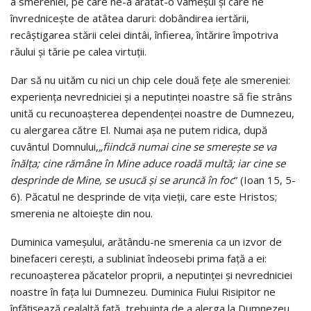
a smereniei, pe care ne-a arătat-o vameşul şi care ne
învredniceşte de atâtea daruri: dobândirea iertării,
recâştigarea stării celei dintâi, înfierea, întărire împotriva
răului şi tărie pe calea virtuţii.
Dar să nu uităm cu nici un chip cele două feţe ale smereniei:
experienţa nevredniciei şi a neputinţei noastre să fie strâns
unită cu recunoaşterea dependenţei noastre de Dumnezeu,
cu alergarea către El. Numai aşa ne putem ridica, după
cuvântul Domnului,
„fiindcă numai cine se smereşte se va
înălţa; cine rămâne în Mine aduce roadă multă; iar cine se
desprinde de Mine, se usucă şi se aruncă în foc
” (Ioan 15, 5-
6). Păcatul ne desprinde de viţa vieţii, care este Hristos;
smerenia ne altoieşte din nou.
Duminica vameşului, arătându-ne smerenia ca un izvor de
binefaceri cereşti, a subliniat îndeosebi prima faţă a ei:
recunoaşterea păcatelor proprii, a neputinţei şi nevredniciei
noastre în faţa lui Dumnezeu. Duminica Fiului Risipitor ne
înfăţişează cealaltă faţă, trebuinţa de a alerga la Dumnezeu,