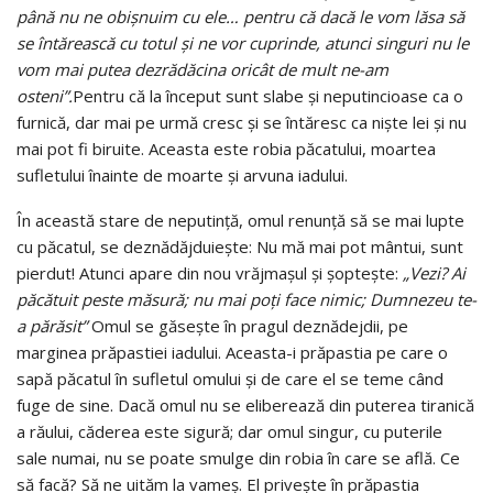
până nu ne obişnuim cu ele… pentru că dacă le vom lăsa să
se întărească cu totul şi ne vor cuprinde, atunci singuri nu le
vom mai putea dezrădăcina oricât de mult ne-am
osteni”.
Pentru că la început sunt slabe şi neputincioase ca o
furnică, dar mai pe urmă cresc şi se întăresc ca nişte lei şi nu
mai pot fi biruite. Aceasta este robia păcatului, moartea
sufle­tului înainte de moarte şi arvuna iadului.
În această stare de neputinţă, omul renunţă să se mai lupte
cu păcatul, se deznădăjduieşte: Nu mă mai pot mântui, sunt
pierdut! Atunci apare din nou vrăjmaşul şi şopteşte:
„Vezi? Ai
păcătuit peste măsură; nu mai poţi face nimic; Dumnezeu te-
a părăsit”
Omul se găseşte în pragul deznădejdii, pe
marginea prăpastiei iadului. Aceasta-i prăpastia pe care o
sapă păcatul în sufletul omului şi de care el se teme când
fuge de sine. Dacă omul nu se eliberează din puterea tiranică
a răului, căderea este sigură; dar omul singur, cu puterile
sale numai, nu se poate smulge din robia în care se află. Ce
să facă? Să ne uităm la vameş. El priveşte în prăpastia