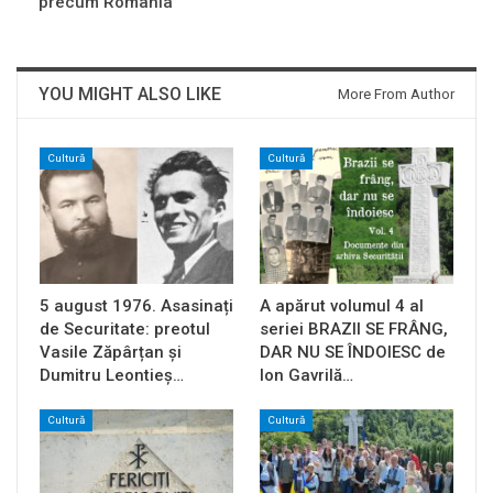
precum România
YOU MIGHT ALSO LIKE
More From Author
Cultură
Cultură
5 august 1976. Asasinați
A apărut volumul 4 al
de Securitate: preotul
seriei BRAZII SE FRÂNG,
Vasile Zăpârțan și
DAR NU SE ÎNDOIESC de
Dumitru Leontieș…
Ion Gavrilă…
Cultură
Cultură