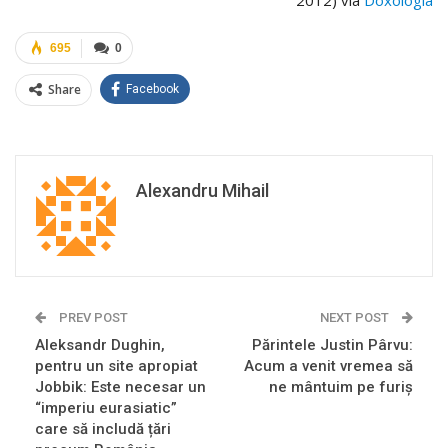
2012) via
Doxologia
695
0
Share
Facebook
Alexandru Mihail
PREV POST
NEXT POST
Aleksandr Dughin,
Părintele Justin Pârvu:
pentru un site apropiat
Acum a venit vremea să
Jobbik: Este necesar un
ne mântuim pe furiş
“imperiu eurasiatic”
care să includă țări