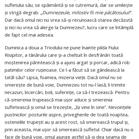
sufletului său; se spăimântă şi se cutremură, dar se umileşte
şi strigă degrab: „
Dumnezeule, milostiv fii mie păcătosului!
”.
Dar dacă omul nici nu vrea să-şi recunoască starea decăzută
şi nici nu vrea să alerge la Dumnezeu?, lucru care se întâmplă
de fapt cel mai adesea.
Duminica a doua a Triodului ne pune înainte pilda Fiului
Risipitor, a tânărului care şi-a cheltuit în desfrânări toată
moştenirea părintească şi a ajuns argat şi porcar, adică rob
patimilor celor ruşinoase. Ce l-a făcut să se gândească la
tatăl său? Lipsa, foamea, mizeria vieţii. Dacă omul nu se
smereşte de bună voie, Dumnezeu tot nu-l lasă; îi trimite
necazuri, încercări, boli, suferinţe, ca să-l trezească. Pentru
că-smerenia trupească mai uşor aduce şi smerenia
sufletească şi omul se trezeşte, „îşi vine în sine”. Nevoinţele
pustnicilor: posturile aspre, privegherile de toată noaptea,
ostenelile trupeşti au şi acest rost, să smerească trupul şi,
prin aceasta, mai uşor să smerească sufletul. Chiar dacă nu o
face de bună voie, omul ajunge astfel să-şi dea seama de