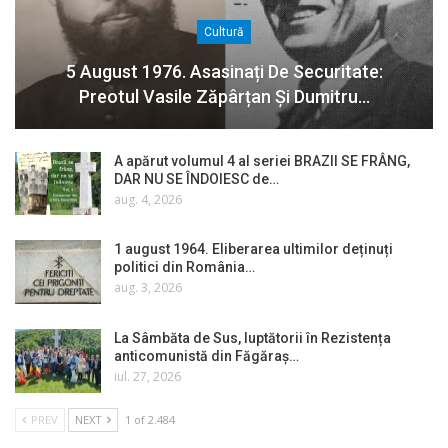
Cultură
5 August 1976. Asasinați De Securitate:
Preotul Vasile Zăpârțan Și Dumitru…
A apărut volumul 4 al seriei BRAZII SE FRÂNG,
DAR NU SE ÎNDOIESC de…
aug. 4, 2026
1 august 1964. Eliberarea ultimilor deținuți
politici din România…
aug. 3, 2026
La Sâmbăta de Sus, luptătorii în Rezistența
anticomunistă din Făgăraș…
iul. 27, 2026
PREV
NEXT
1 of 2.484