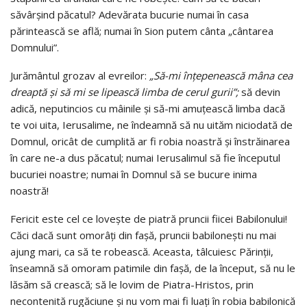
săvârşind păcatul? Adevărata bucurie numai în casa
părintească se află; numai în Sion putem cânta „cântarea
Domnului”.
Jurământul grozav al evreilor:
„Să-mi înţepenească mâna cea
dreaptă şi să mi se lipească limba de cerul gurii”;
să devin
adică, neputincios cu mâinile şi să-mi amuţească limba dacă
te voi uita, Ierusalime, ne îndeamnă să nu uităm niciodată de
Domnul, oricât de cumplită ar fi robia noastră şi înstrăinarea
în care ne-a dus păcatul; numai Ierusalimul să fie începutul
bucuriei noastre; numai în Domnul să se bucure inima
noastră!
Fericit este cel ce loveşte de piatră pruncii fiicei Babilonului!
Căci dacă sunt omorâţi din faşă, pruncii babiloneşti nu mai
ajung mari, ca să te robească. Aceasta, tâlcuiesc Părinţii,
înseamnă să omoram patimile din faşă, de la început, să nu le
lăsăm să crească; să le lovim de Piatra-Hristos, prin
necontenită rugăciune şi nu vom mai fi luaţi în robia babilonică