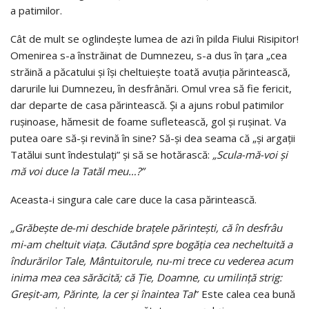
a patimilor.
Cât de mult se oglindeşte lumea de azi în pilda Fiului Risipitor!
Omenirea s-a înstrăinat de Dumnezeu, s-a dus în ţara „cea
străină a păcatului şi îşi cheltuieşte toată avuţia părintească,
darurile lui Dumnezeu, în desfrânări. Omul vrea să fie fericit,
dar departe de casa părintească. Şi a ajuns robul patimilor
ruşinoase, hămesit de foame sufletească, gol şi ruşinat. Va
putea oare să-şi revină în sine? Să-şi dea seama că „şi argaţii
Tatălui sunt îndestulaţi” şi să se hotărască:
„Scula-mă-voi şi
mă voi duce la Tatăl meu…?”
Aceasta-i singura cale care duce la casa părintească.
„Grăbeşte de-mi deschide braţele părinteşti, că în desfrâu
mi-am cheltuit viaţa. Căutând spre bogăţia cea necheltuită a
îndurărilor Tale, Mântuitorule, nu-mi trece cu vederea acum
inima mea cea sărăcită; că Ţie, Doamne, cu umilinţă strig:
Greşit-am, Părinte, la cer şi înaintea Tal
” Este calea cea bună