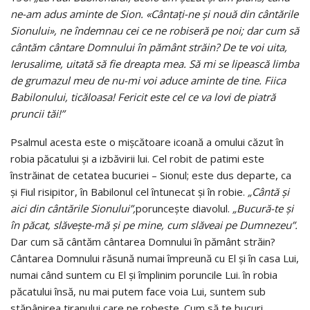
ne-am adus aminte de Sion. «Cântaţi-ne şi nouă din cântările
Sionului», ne îndemnau cei ce ne robiseră pe noi; dar cum să
cântăm cântare Domnului în pământ străin? De te voi uita,
Ierusalime, uitată să fie dreapta mea. Să mi se lipească limba
de grumazul meu de nu-mi voi aduce aminte de tine. Fiica
Babilonului, ticăloasa! Fericit este cel ce va lovi de piatră
pruncii tăi!”
Psalmul acesta este o mişcătoare icoană a omului căzut în
robia păcatului şi a izbăvirii lui. Cel robit de patimi este
înstrăinat de cetatea bucuriei – Sionul; este dus departe, ca
şi Fiul risipitor, în Babilonul cel întunecat şi în robie.
„Cântă şi
aici din cântările Sionului”,
porunceşte diavolul.
„Bucură-te şi
în păcat, slăveşte-mă şi pe mine, cum slăveai pe Dumnezeu”.
Dar cum să cântăm cântarea Domnului în pământ străin?
Cântarea Domnului răsună numai împreună cu El şi în casa Lui,
numai când suntem cu El şi împlinim poruncile Lui. în robia
păcatului însă, nu mai putem face voia Lui, suntem sub
stăpânirea tiranului care ne robeşte. Cum să te bucuri