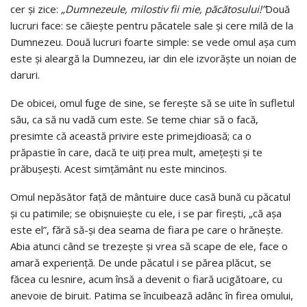
cer şi zice:
„Dumnezeule, milostiv fii mie, păcătosului!”
Două
lucruri face: se căieşte pentru păcatele sale şi cere milă de la
Dumnezeu. Două lucruri foarte simple: se vede omul aşa cum
este şi aleargă la Dumnezeu, iar din ele izvorăşte un noian de
daruri.
De obicei, omul fuge de sine, se fereşte să se uite în sufletul
său, ca să nu vadă cum este. Se teme chiar să o facă,
presimte că această privire este primejdioasă; ca o
prăpastie în care, dacă te uiţi prea mult, ameţeşti şi te
prăbuşeşti. Acest simţământ nu este mincinos.
Omul nepăsător faţă de mântuire duce casă bună cu păcatul
şi cu patimile; se obişnuieşte cu ele, i se par fireşti, „că aşa
este el”, fără să-şi dea seama de fiara pe care o hrăneşte.
Abia atunci când se trezeşte şi vrea să scape de ele, face o
amară experienţă. De unde păcatul i se părea plăcut, se
făcea cu lesnire, acum însă a devenit o fiară ucigătoare, cu
anevoie de biruit. Patima se în­cuibează adânc în firea omului,