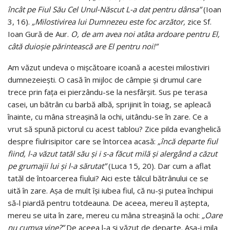
încât pe Fiul Său Cel Unul-Născut L-a dat pentru dânsa”
(Ioan
3, 16).
„Milostivirea lui Dumnezeu este foc arzător,
zice Sf.
Ioan Gură de Aur.
O, de am avea noi atâta ardoare pentru El,
câtă duioşie părintească are El pentru noi!”
Am văzut undeva o mişcătoare icoană a acestei milostiviri
dumnezeieşti. O casă în mijloc de câmpie şi drumul care
trece prin faţa ei pierzându-se la nesfârşit. Sus pe terasa
casei, un bătrân cu barbă albă, sprijinit în toiag, se apleacă
înainte, cu mâna streaşină la ochi, uitându-se în zare. Ce a
vrut să spună pictorul cu acest tablou? Zice pilda evanghelică
despre fiulrisipitor care se întorcea acasă:
„încă departe fiul
fiind, l-a văzut tatăl său şi i s-a făcut milă şi alergând a căzut
pe grumajii lui şi l-a sărutat”
(Luca 15, 20). Dar cum a aflat
tatăl de întoarcerea fiului? Aici este tâlcul bătrânului ce se
uită în zare. Aşa de mult îşi iubea fiul, că nu-şi putea închipui
să-l piardă pentru totdeauna. De aceea, mereu îl aştepta,
mereu se uita în zare, mereu cu mâna streaşină la ochi:
„Oare
nu cumva vine?”
De aceea l-a şi văzut de departe. Aşa-i mila