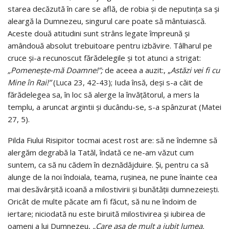
starea decăzută în care se află, de robia şi de neputinţa sa şi
aleargă la Dumnezeu, singurul care poate să mântuiască.
Aceste două atitudini sunt strâns legate împreună şi
amândouă absolut trebuitoare pentru izbăvire. Tâlharul pe
cruce şi-a recunoscut fărădelegile şi tot atunci a strigat:
„Pomeneşte-mă Doamne!”;
de aceea a auzit:, „
Astăzi vei fi cu
Mine în Rai!”
(Luca 23, 42-43); Iuda însă, deşi s-a căit de
fărădelegea sa, în loc să alerge la învăţătorul, a mers la
templu, a aruncat argintii şi ducându-se, s-a spânzurat (Matei
27, 5).
Pilda Fiului Risipitor tocmai acest rost are: să ne îndemne să
alergăm degrabă la Tatăl, îndată ce ne-am văzut cum
suntem, ca să nu cădem în deznădăjduire. Şi, pentru ca să
alunge de la noi îndoiala, teama, ruşinea, ne pune înainte cea
mai desă­vârşită icoană a milostivirii şi bunătăţii dumnezeieşti.
Oricât de multe păcate am fi făcut, să nu ne îndoim de
iertare; niciodată nu este biruită milostivirea şi iubirea de
oameni a lui Dumnezeu,
„Care aşa de mult a iubit lumea,