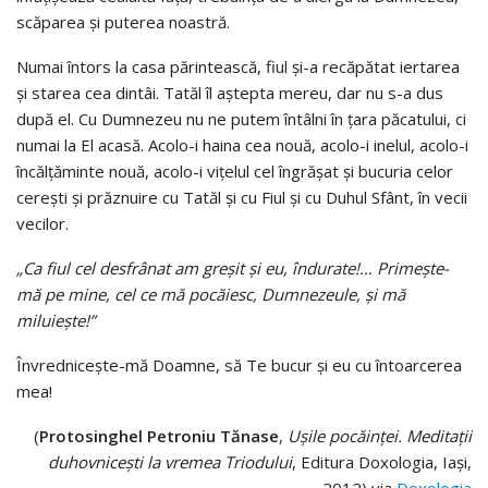
scăparea şi puterea noastră.
Numai întors la casa părintească, fiul şi-a recăpătat iertarea
şi starea cea dintâi. Tatăl îl aştepta mereu, dar nu s-a dus
după el. Cu Dumnezeu nu ne putem întâlni în ţara păcatului, ci
numai la El acasă. Acolo-i haina cea nouă, acolo-i inelul, acolo-i
încălţăminte nouă, acolo-i viţelul cel îngrăşat şi bucuria celor
cereşti şi prăznuire cu Tatăl şi cu Fiul şi cu Duhul Sfânt, în vecii
vecilor.
„Ca fiul cel desfrânat am greşit şi eu, îndurate!… Primeşte-
mă pe mine, cel ce mă pocăiesc, Dumnezeule, şi mă
miluieşte!”
Învredniceşte-mă Doamne, să Te bucur şi eu cu întoarcerea
mea!
(
Protosinghel Petroniu Tănase
,
Uşile pocăinţei. Meditaţii
duhovniceşti la vremea Triodului
, Editura Doxologia, Iaşi,