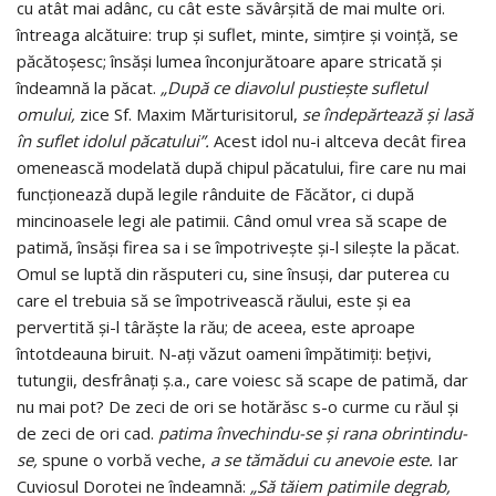
cu atât mai adânc, cu cât este săvârşită de mai multe ori.
întreaga alcătuire: trup şi suflet, minte, simţire şi voinţă, se
păcătoşesc; însăşi lumea înconjură­toare apare stricată şi
îndeamnă la păcat.
„După ce diavolul pustieşte sufletul
omului,
zice Sf. Maxim Mărturisitorul,
se în­depărtează şi lasă
în suflet idolul păcatului”.
Acest idol nu-i altceva decât firea
omenească modelată după chipul păcatului, fire care nu mai
funcţionează după legile rânduite de Făcător, ci după
mincinoasele legi ale patimii. Când omul vrea să scape de
patimă, însăşi firea sa i se împotriveşte şi-l sileşte la păcat.
Omul se luptă din răsputeri cu, sine însuşi, dar puterea cu
care el trebuia să se împotrivească răului, este şi ea
pervertită şi-l târăşte la rău; de aceea, este aproape
întotdeauna biruit. N-aţi văzut oameni împătimiţi: beţivi,
tutungii, desfrânaţi ş.a., care voiesc să scape de patimă, dar
nu mai pot? De zeci de ori se hotărăsc s-o curme cu răul şi
de zeci de ori cad.
patima învechindu-se şi rana obrintindu-
se,
spune o vorbă veche,
a se tămădui cu anevoie este.
Iar
Cuviosul Dorotei ne îndeamnă:
„Să tăiem patimile degrab,