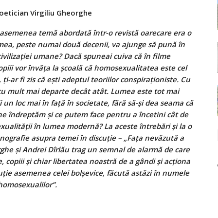
ioetician Virgiliu Gheorghe
o asemenea temă abordată într-o revistă oarecare era o
umea, peste numai două decenii, va ajunge să pună în
civilizaţiei umane? Dacă spuneai cuiva că în filme
 copiii vor învăţa la şcoală că homosexualitatea este cel
i-ar fi zis că eşti adeptul teoriilor conspiraţioniste. Cu
 cu mult mai departe decât atât. Lumea este tot mai
un loc mai în faţă în societate, fără să-şi dea seama că
 ne îndreptăm şi ce putem face pentru a încetini cât de
ualităţii în lumea modernă? La aceste întrebări şi la o
ografie asupra temei în discuţie – „Faţa nevăzută a
rghe şi Andrei Dîrlău trag un semnal de alarmă de care
e, copiii şi chiar libertatea noastră de a gândi şi acţiona
uţie asemenea celei bolșevice, făcută astăzi în numele
 homosexualilor”.