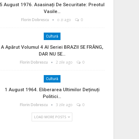
5 August 1976. Asasinați De Securitate: Preotul
Vasile…
Florin Dobrescu
o zi ago
0
Cultură
A Apărut Volumul 4 Al Seriei BRAZII SE FRÂNG,
DAR NU SE…
Florin Dobrescu
2 zile ago
0
Cultură
1 August 1964. Eliberarea Ultimilor Deținuți
Politici…
Florin Dobrescu
3 zile ago
0
LOAD MORE POSTS