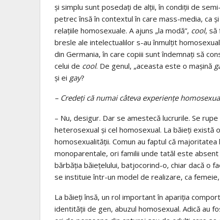
şi simplu sunt posedaţi de alţii, în condiţii de se
petrec însă în contextul în care mass-media, ca și
relaţiile homosexuale. A ajuns „la modă”,
cool
, să
bresle ale intelectualilor s-au înmulţit homosexual
din Germania, în care copiii sunt îndemnaţi să con
celui de
cool
. De genul, „aceasta este o maşină
g
şi ei
gay
?
– Credeţi că numai câteva experienţe homosexua
– Nu, desigur. Dar se amestecă lucrurile. Se rupe
heterosexual şi cel homosexual. La băieţi există o 
homosexualităţii. Comun au faptul că majoritatea h
monoparentale, ori familii unde tatăl este absent 
bărbăţia băieţelului, batjocorind-o, chiar dacă o 
se instituie într-un model de realizare, ca femei
La băieţi însă, un rol important în apariţia compor
identităţii de gen, abuzul homosexual. Adică au f