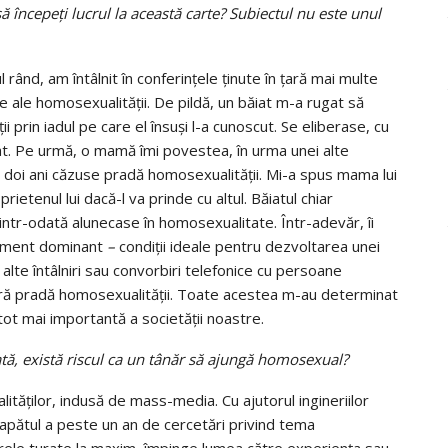
 începeţi lucrul la această carte? Subiectul nu este unul
 rând, am întâlnit în conferinţele ţinute în ţară mai multe
e ale homosexualităţii. De pildă, un băiat m-a rugat să
i prin iadul pe care el însuşi l-a cunoscut. Se eliberase, cu
at. Pe urmă, o mamă îmi povestea, în urma unei alte
mai doi ani căzuse pradă homosexualităţii. Mi-a spus mama lui
rietenul lui dacă-l va prinde cu altul. Băiatul chiar
intr-odată alunecase în homosexualitate. Într-adevăr, îi
tament dominant
–
condiţii ideale pentru dezvoltarea unei
şi alte întâlniri sau convorbiri telefonice cu persoane
seră pradă homosexualităţii. Toate acestea m-au determinat
t mai importantă a societăţii noastre.
ată, există riscul ca un tânăr să ajungă homosexual?
tăţilor, indusă de mass-media. Cu ajutorul ingineriilor
capătul a peste un an de cercetări privind tema
arele turate la maxim, împinge lumea către experienţa sau