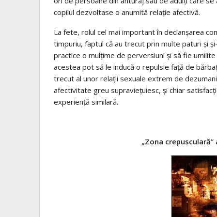
ori de persoane din anturaj sau de adulţi care se a
copilul dezvoltase o anumită relaţie afectivă.
La fete, rolul cel mai important în declanşarea co
timpuriu, faptul că au trecut prin multe paturi şi ş
practice o mulţime de perversiuni şi să fie umilit
acestea pot să le inducă o repulsie faţă de bărbaţi
trecut al unor relaţii sexuale extrem de dezumaniza
afectivitate greu supravieţuiesc, şi chiar satisfacţ
experienţă similară.
„Zona crepusculară” a