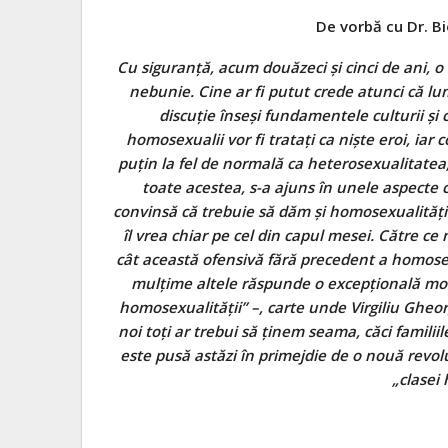
De vorbă cu Dr. B
Cu siguranţă, acum douăzeci și cinci de ani, 
nebunie. Cine ar fi putut crede atunci că l
discuţie înseşi fundamentele culturii şi 
homosexualii vor fi trataţi ca nişte eroi, iar
puţin la fel de normală ca heterosexualitatea, ț
toate acestea, s-a ajuns în unele aspecte
convinsă că trebuie să dăm şi homosexualităţii 
îl vrea chiar pe cel din capul mesei. Către ce
cât această ofensivă fără precedent a homosex
mulţime altele răspunde o excepţională mon
homosexualităţii” –, carte unde Virgiliu Gheo
noi toţi ar trebui să ţinem seama, căci familiil
este pusă astăzi în primejdie de o nouă revol
„clasei