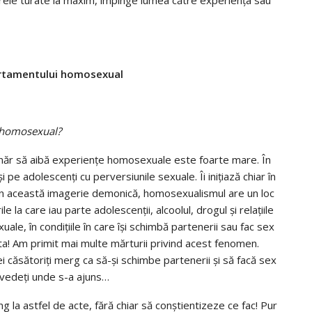
rtamentului homosexual
e homosexual?
tânăr să aibă experienţe homosexuale este foarte mare. În
i pe adolescenţi cu perversiunile sexuale. Îi iniţiază chiar în
o, în această imagerie demonică, homosexualismul are un loc
 la care iau parte adolescenţii, alcoolul, drogul şi relaţiile
ale, în condiţiile în care îşi schimbă partenerii sau fac sex
ta! Am primit mai multe mărturii privind acest fenomen.
i căsătoriţi merg ca să-şi schimbe partenerii şi să facă sex
vedeţi unde s-a ajuns…
ng la astfel de acte, fără chiar să conştientizeze ce fac! Pur