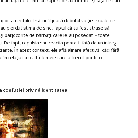
flau faţă de ei într-un raport de autoritate, şi faţă de care
mportamentului lesbian îl joacă debutul vieţii sexuale de
i-au pierdut stima de sine, faptul că au fost atrase să
e şi batjocorite de bărbaţii care le-au posedat
–
toate
. De fapt, repulsia sau reacţia poate fi faţă de un întreg
nte. În acest context, ele află alinare afectivă, căci fără
ie în relaţia cu o altă femeie care a trecut printr-o
 confuziei privind identitatea