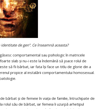
 identitate de gen”. Ce înseamnă aceasta?
 regăsesc comportamental sau psihologic în matricele
foarte slab şi nu-i este la îndemână să joace rolul de
ste să fii bărbat, iar fata îşi face un titlu de glorie din a
terenul propice al instalării comportamentului homosexual.
patologie.
 de bărbat şi de femeie în viaţa de familie, întruchipate de
a rolul său de bărbat, iar femeia îi uzurpă arhetipul