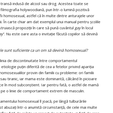
mi-transă indusă de alcool sau drog. Acestea toate se
 filmografia holywoodiană, pun într-o lumină pozitivă
 fii homosexual, astfel că în multe dintre anturajele unor
ii. În carte chiar am dat exemplul unui manual pentru şcolile
struiască propoziţii în care să pună cuvântul
gay
în locul
ay
”. Nu este oare asta o invitaţie făcută copiilor să devină
le sunt suficiente ca un om să devină homosexual?
 linia de discontinuitate între comportamentul
etiologie puţin diferită de cea a fetelor privind apariţia
omosexualilor provin din familii cu probleme: ori familii
sau tiranic, iar mama este dominantă, călcând în picioare
face în mod subconştient. Iar pentru fată, o astfel de mamă
e, pe o linie de comportament extrem de masculin.
tamentului homosexual îl joacă, pe lângă tulburările
ost abuzaţi într-o anumită circumstanţă, de cele mai multe