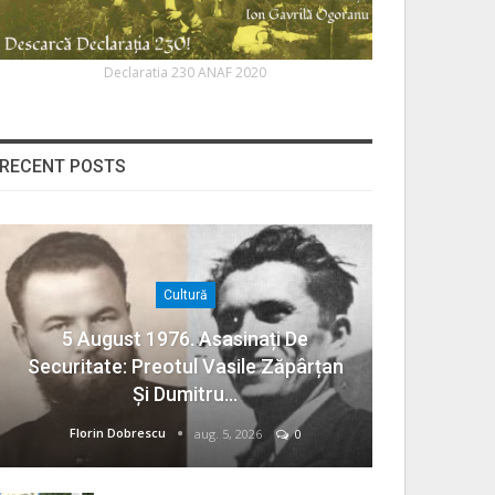
Declaratia 230 ANAF 2020
RECENT POSTS
Cultură
5 August 1976. Asasinați De
Securitate: Preotul Vasile Zăpârțan
Și Dumitru…
Florin Dobrescu
aug. 5, 2026
0