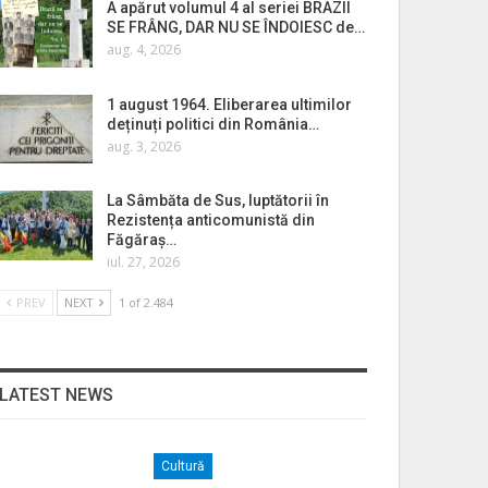
A apărut volumul 4 al seriei BRAZII
SE FRÂNG, DAR NU SE ÎNDOIESC de…
aug. 4, 2026
1 august 1964. Eliberarea ultimilor
deținuți politici din România…
aug. 3, 2026
La Sâmbăta de Sus, luptătorii în
Rezistența anticomunistă din
Făgăraș…
iul. 27, 2026
PREV
NEXT
1 of 2.484
LATEST NEWS
Cultură