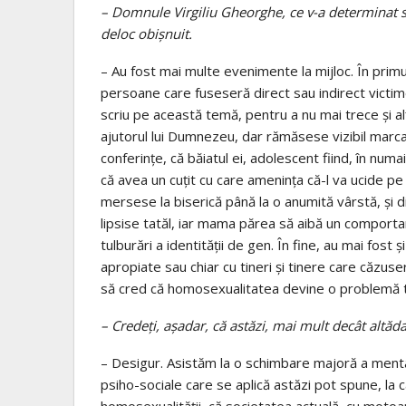
– Domnule Virgiliu Gheorghe, ce v-a determinat să
deloc obişnuit.
– Au fost mai multe evenimente la mijloc. În primul
persoane care fuseseră direct sau indirect victim
scriu pe această temă, pentru a nu mai trece şi alţi
ajutorul lui Dumnezeu, dar rămăsese vizibil marc
conferinţe, că băiatul ei, adolescent fiind, în nu
că avea un cuţit cu care ameninţa că-l va ucide pe p
mersese la biserică până la o anumită vârstă, şi d
lipsise tatăl, iar mama părea să aibă un compor
tulburări a identităţii de gen. În fine, au mai fost 
apropiate sau chiar cu tineri şi tinere care căzu
să cred că homosexualitatea devine o problemă to
– Credeţi, aşadar, că astăzi, mai mult decât altăd
– Desigur. Asistăm la o schimbare majoră a mentali
psiho-sociale care se aplică astăzi pot spune, la 
homosexualităţii, că societatea actuală, cu moto