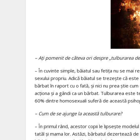
– Aţi pomenit de câteva ori despre „tulburarea de
– În cuvinte simple, băiatul sau fetiţa nu se mai
sexului propriu. Adică băiatul se trezeşte că este 
bărbat în raport cu o fată, şi nici nu prea ştie cum e
acţiona şi a gândi ca un bărbat. Tulburarea este 
60% dintre homosexuali suferă de această psiho
– Cum de se ajunge la această tulburare?
– În primul rând, acestor copii le lipseşte modelul
tatăl şi mama lor. Astăzi, bărbatul dezertează de l