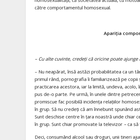
către comportamentul homosexual.
Apariţia compo
– Cu alte cuvinte, credeţi că oricine poate ajung
– Nu neapărat, însă astăzi probabilitatea ca un 
primul rând, pornografia îi familiarizează pe copii ş
practicarea acestora, iar la limită, undeva, acol
pus de-o parte. Pe urmă, în unele dintre petrecerile
promiscue fac posibilă incidenţa relaţiilor homosexu
în grup. Să nu credeţi că am înnebunit spunând as
Sunt deschise centre în ţara noastră unde chiar ce
în grup. Sunt chiar promovate la televizor
–
ca să 
Deci, consumând alcool sau droguri, unii tineri aju