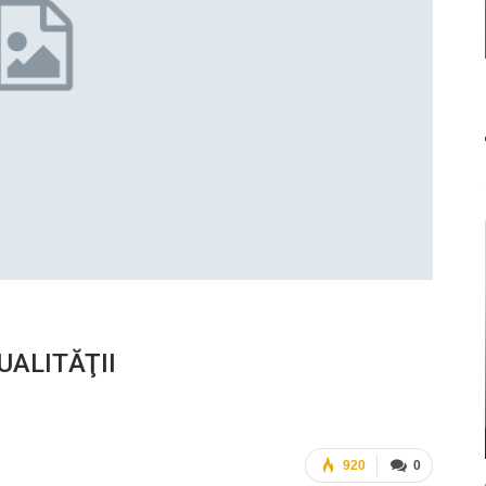
ALITĂŢII
920
0