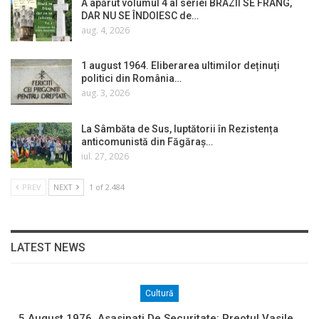
A apărut volumul 4 al seriei BRAZII SE FRÂNG,
DAR NU SE ÎNDOIESC de…
aug. 4, 2026
1 august 1964. Eliberarea ultimilor deținuți
politici din România…
aug. 3, 2026
La Sâmbăta de Sus, luptătorii în Rezistența
anticomunistă din Făgăraș…
iul. 27, 2026
PREV
NEXT
1 of 2.484
LATEST NEWS
Cultură
5 August 1976. Asasinați De Securitate: Preotul Vasile…