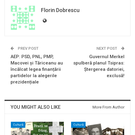
Florin Dobrescu
PREV POST
NEXT POST
AEP: PSD, PNL, PMP,
Guvernul Merkel
Macovei și Tăriceanu au
spulberă planul Tsipras:
încălcat legea finanțării
Ștergerea datoriei,
partidelor la alegerile
exclusă!
prezidențiale
YOU MIGHT ALSO LIKE
More From Author
Cultură
Cultură