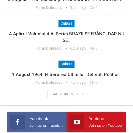
Florin Dobrescu
5 zile ago
0
Cultură
A Apărut Volumul 4 Al Seriei BRAZII SE FRÂNG, DAR NU
SE…
Florin Dobrescu
6 zile ago
0
Cultură
1 August 1964. Eliberarea Ultimilor Deținuți Politici…
Florin Dobrescu
7 zile ago
0
LOAD MORE POSTS
Facebook
Youtube
Join us on Facebook
Join us on Youtube