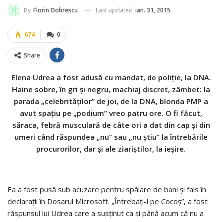
Last updated
ian. 31, 2015
By
Florin Dobrescu
674
0
Share
Elena Udrea a fost adusă cu mandat, de poliție, la DNA.
Haine sobre, în gri și negru, machiaj discret, zâmbet: la
parada „celebrităților” de joi, de la DNA, blonda PMP a
avut spațiu pe „podium” vreo patru ore. O fi făcut,
săraca, febră musculară de câte ori a dat din cap și din
umeri când răspundea „nu” sau „nu știu” la întrebările
procurorilor, dar și ale ziariștilor, la ieșire.
Ea a fost pusă sub acuzare pentru spălare de
bani
și fals în
declarații în Dosarul Microsoft. „Întrebați-l pe Cocoș”, a fost
răspunsul lui Udrea care a susținut ca și până acum că nu a