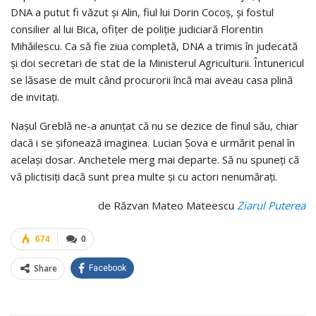
DNA a putut fi văzut și Alin, fiul lui Dorin Cocoș, și fostul
consilier al lui Bica, ofițer de poliție judiciară Florentin
Mihăilescu. Ca să fie ziua completă, DNA a trimis în judecată
și doi secretari de stat de la Ministerul Agriculturii. Întunericul
se lăsase de mult când procurorii încă mai aveau casa plină
de invitați.
Nașul Greblă ne-a anunțat că nu se dezice de finul său, chiar
dacă i se șifonează imaginea. Lucian Șova e urmărit penal în
același dosar. Anchetele merg mai departe. Să nu spuneți că
vă plictisiți dacă sunt prea multe și cu actori nenumărați.
de Răzvan Mateo Mateescu
Ziarul Puterea
674
0
Share
Facebook