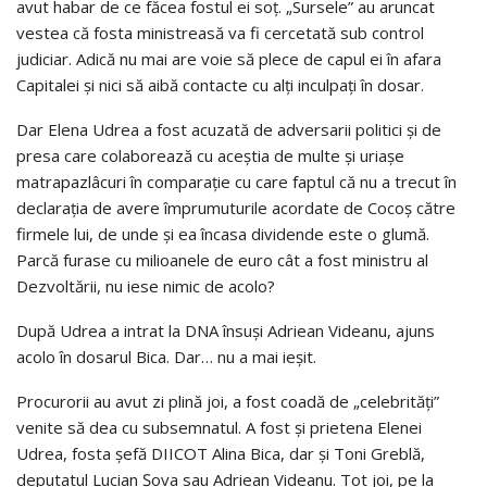
avut habar de ce făcea fostul ei soț. „Sursele” au aruncat
vestea că fosta ministreasă va fi cercetată sub control
judiciar. Adică nu mai are voie să plece de capul ei în afara
Capitalei și nici să aibă contacte cu alți inculpați în dosar.
Dar Elena Udrea a fost acuzată de adversarii politici și de
presa care colaborează cu aceștia de multe și uriașe
matrapazlâcuri în comparație cu care faptul că nu a trecut în
declarația de avere împrumuturile acordate de Cocoș către
firmele lui, de unde și ea încasa dividende este o glumă.
Parcă furase cu milioanele de euro cât a fost ministru al
Dezvoltării, nu iese nimic de acolo?
După Udrea a intrat la DNA însuși Adriean Videanu, ajuns
acolo în dosarul Bica. Dar… nu a mai ieșit.
Procurorii au avut zi plină joi, a fost coadă de „celebrități”
venite să dea cu subsemnatul. A fost și prietena Elenei
Udrea, fosta șefă DIICOT Alina Bica, dar și Toni Greblă,
deputatul Lucian Șova sau Adriean Videanu. Tot joi, pe la