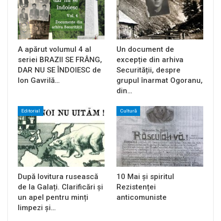
A apărut volumul 4 al
Un document de
seriei BRAZII SE FRÂNG,
excepție din arhiva
DAR NU SE ÎNDOIESC de
Securității, despre
Ion Gavrilă…
grupul înarmat Ogoranu,
din…
Editorial
Cultură
După lovitura rusească
10 Mai și spiritul
de la Galați. Clarificări și
Rezistenței
un apel pentru minți
anticomuniste
limpezi și…