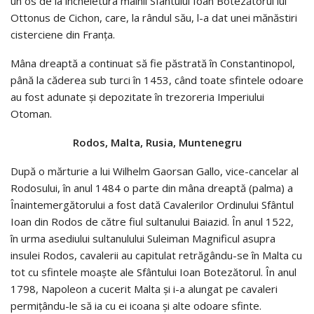
un os de la încheietura mâinii Sfântului Ioan Botezătorul lui
Ottonus de Cichon, care, la rândul său, l-a dat unei mănăstiri
cisterciene din Franţa.
Mâna dreaptă a continuat să fie păstrată în Constantinopol,
până la căderea sub turci în 1453, când toate sfintele odoare
au fost adunate şi depozitate în trezoreria Imperiului
Otoman.
Rodos, Malta, Rusia, Muntenegru
După o mărturie a lui Wilhelm Gaorsan Gallo, vice-cancelar al
Rodosului, în anul 1484 o parte din mâna dreaptă (palma) a
Înaintemergătorului a fost dată Cavalerilor Ordinului Sfântul
Ioan din Rodos de către fiul sultanului Baiazid. În anul 1522,
în urma asediului sultanulului Suleiman Magnificul asupra
insulei Rodos, cavalerii au capitulat retrăgându-se în Malta cu
tot cu sfintele moaşte ale Sfântului Ioan Botezătorul. În anul
1798, Napoleon a cucerit Malta și i-a alungat pe cavaleri
permițându-le să ia cu ei icoana și alte odoare sfinte.