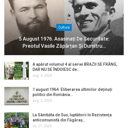
Cultură
5 August 1976. Asasinați De Securitate:
Preotul Vasile Zăpârțan Și Dumitru…
A apărut volumul 4 al seriei BRAZII SE FRÂNG,
DAR NU SE ÎNDOIESC de…
aug. 4, 2026
1 august 1964. Eliberarea ultimilor deținuți
politici din România…
aug. 3, 2026
La Sâmbăta de Sus, luptătorii în Rezistența
anticomunistă din Făgăraș…
iul. 27, 2026