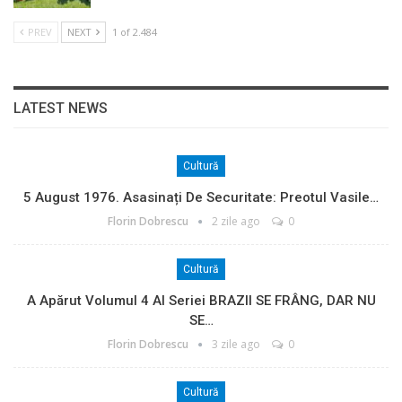
PREV
NEXT
1 of 2.484
LATEST NEWS
Cultură
5 August 1976. Asasinați De Securitate: Preotul Vasile…
Florin Dobrescu
2 zile ago
0
Cultură
A Apărut Volumul 4 Al Seriei BRAZII SE FRÂNG, DAR NU
SE…
Florin Dobrescu
3 zile ago
0
Cultură