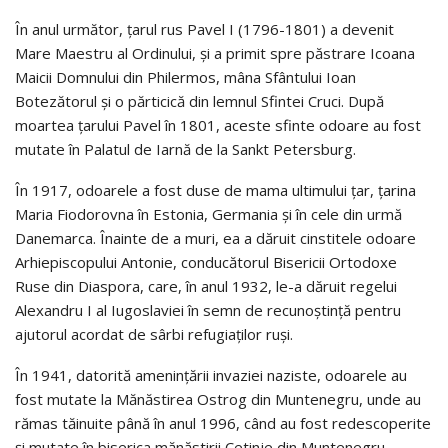
În anul următor, țarul rus Pavel I (1796-1801) a devenit
Mare Maestru al Ordinului, și a primit spre păstrare Icoana
Maicii Domnului din Philermos, mâna Sfântului Ioan
Botezătorul și o părticică din lemnul Sfintei Cruci. După
moartea țarului Pavel în 1801, aceste sfinte odoare au fost
mutate în Palatul de Iarnă de la Sankt Petersburg.
În 1917, odoarele a fost duse de mama ultimului ţar, ţarina
Maria Fiodorovna în Estonia, Germania şi în cele din urmă
Danemarca. Înainte de a muri, ea a dăruit cinstitele odoare
Arhiepiscopului Antonie, conducătorul Bisericii Ortodoxe
Ruse din Diaspora, care, în anul 1932, le-a dăruit regelui
Alexandru I al Iugoslaviei în semn de recunoştinţă pentru
ajutorul acordat de sârbi refugiaţilor ruşi.
În 1941, datorită amenințării invaziei naziste, odoarele au
fost mutate la Mănăstirea Ostrog din Muntenegru, unde au
rămas tăinuite până în anul 1996, când au fost redescoperite
şi mutate în biserica mănăstirii Cetinje din Muntenegru.