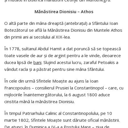
Mănăstirea Dionisiu – Athos
O altă parte din mâna dreaptă (antebraţul) a Sfântului Ioan
Botezătorul se află la Mănăstirea Dionisiu din Muntele Athos
din primii ani ai secolului al XIX-lea.
În 1778, sultanul Abdul Hamit a dat poruncă să se topească
toate vasele de aur şi de argint pentru a le vinde, deoarece
ducea lipsă de
bani
. Slujind acestui lucru, zaraful Petoakis a
vândut racla şi a păstrat pentru sine mâna Sfântului.
În cele din urmă Sfintele Moaşte au ajuns la Ioan
Francopoulos – consilierul Prusiei la Constantinopol – care, cu
mijlocirile Înaintemergătorului, la 6 august 1800 aduce
cinstita mână la mănăstirea Dionisiu.
În timpul Patriarhului Calinic al Constantinopolului, pe 10
martie 1802, Sfintele Moaşte sunt dăruite oficial mănăstirii.
De atunci, în Duminica a IV-a a Postului Mare – ziua de