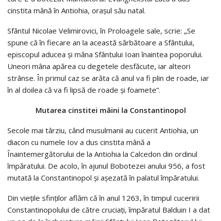
cinstita mână în Antiohia, orașul său natal.
Sfântul Nicolae Velimirovici, în Proloagele sale, scrie: „Se
spune că în fiecare an la această sărbătoare a Sfântului,
episcopul aducea şi mâna Sfântului Ioan înaintea poporului.
Uneori mâna apărea cu degetele desfăcute, iar alteori
strânse. În primul caz se arăta că anul va fi plin de roade, iar
în al doilea că va fi lipsă de roade şi foamete”.
Mutarea cinstitei mâini la Constantinopol
Secole mai târziu, când musulmanii au cucerit Antiohia, un
diacon cu numele Iov a dus cinstita mână a
Înaintemergătorului de la Antiohia la Calcedon din ordinul
împăratului. De acolo, în ajunul Bobotezei anului 956, a fost
mutată la Constantinopol și aşezată în palatul împăratului.
Din viețile sfinților aflăm că în anul 1263, în timpul cuceririi
Constantinopolului de către cruciați, împăratul Balduin I a dat