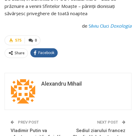
prăznuire a venirii Sfintelor Moaşte – părinţii dionisiaţi
săvârşesc priveghere de toată noaptea
de
Silviu Cluci
Doxologia
575
0
Share
Facebook
Alexandru Mihail
PREV POST
NEXT POST
Vladimir Putin va
Sediul ziarului francez