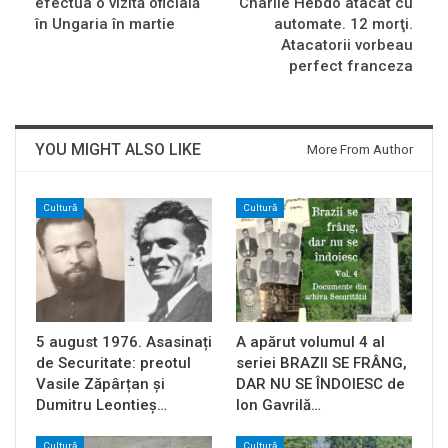
efectua o vizită oficială
Charlie Hebdo atacat cu
în Ungaria în martie
automate. 12 morţi.
Atacatorii vorbeau
perfect franceza
YOU MIGHT ALSO LIKE
More From Author
Cultură
Cultură
5 august 1976. Asasinați
A apărut volumul 4 al
de Securitate: preotul
seriei BRAZII SE FRÂNG,
Vasile Zăpârțan și
DAR NU SE ÎNDOIESC de
Dumitru Leontieș…
Ion Gavrilă…
Cultură
Cultură