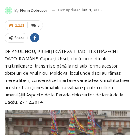
Last updated
ian. 1, 2015
By
Florin Dobrescu
1.121
3
Share
DE ANUL NOU, PRIMIŢI CÂTEVA TRADIŢII STRĂVECHI
DACO-ROMÂNE. Capra şi Ursul, două jocuri rituale
multimilenare, transmise până la noi sub forma acestor
obiceiuri de Anul Nou. Moldova, locul unde dacii au rămas
mereu liberi, conservă cel mai bine varietatea şi multitudinea
acestor tradiţii inestimabile ca valoare pentru cultura
umanităţii! Aspecte de la Parada obiceiurilor de iarnă de la
Bacău, 27.12.2014.