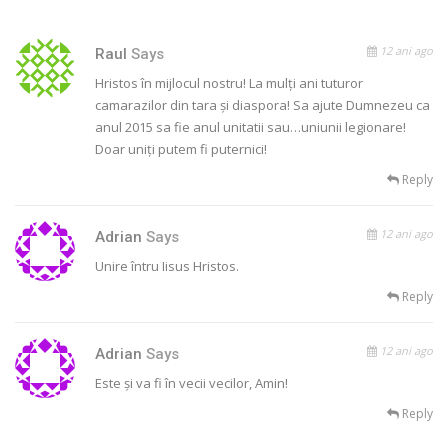
12 ani ago
Raul
Says
Hristos în mijlocul nostru! La mulți ani tuturor
camarazilor din tara și diaspora! Sa ajute Dumnezeu ca
anul 2015 sa fie anul unitatii sau…uniunii legionare!
Doar uniți putem fi puternici!
Reply
12 ani ago
Adrian
Says
Unire întru Iisus Hristos.
Reply
12 ani ago
Adrian
Says
Este și va fi în vecii vecilor, Amin!
Reply