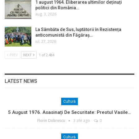
1 august 1964. Eliberarea ultimilor deținuți
politici din România…
aug. 3, 2026
La Sâmbăta de Sus, luptătorii în Rezistența
anticomunistă din Făgăraș…
iul. 27, 2026
PREV
NEXT
1 of 2.484
LATEST NEWS
Cultură
5 August 1976. Asasinați De Securitate: Preotul Vasile…
Florin Dobrescu
3 zile ago
0
Cultură