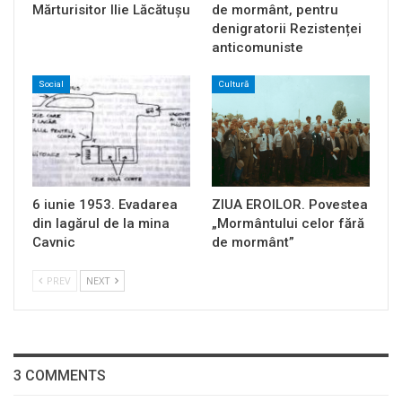
Mărturisitor Ilie Lăcătușu
de mormânt, pentru
denigratorii Rezistenței
anticomuniste
Social
Cultură
6 iunie 1953. Evadarea
ZIUA EROILOR. Povestea
din lagărul de la mina
„Mormântului celor fără
Cavnic
de mormânt”
PREV
NEXT
3 COMMENTS