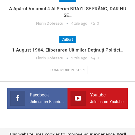
A Apărut Volumul 4 Al Seriei BRAZII SE FRÂNG, DAR NU
SE…
Florin Dobrescu
4 zile ago
0
Cultură
1 August 1964. Eliberarea Ultimilor Deținuți Politici…
Florin Dobrescu
5 zile ago
0
LOAD MORE POSTS
Facebook
Youtube
Join us on Facebook
Join us on Youtube
This website uses cookies to improve your experience. We'll