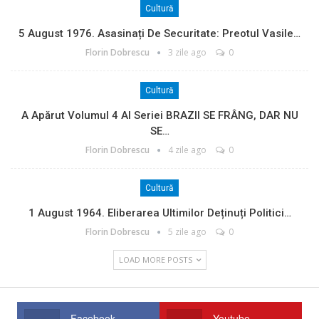
Cultură
5 August 1976. Asasinați De Securitate: Preotul Vasile…
Florin Dobrescu
3 zile ago
0
Cultură
A Apărut Volumul 4 Al Seriei BRAZII SE FRÂNG, DAR NU
SE…
Florin Dobrescu
4 zile ago
0
Cultură
1 August 1964. Eliberarea Ultimilor Deținuți Politici…
Florin Dobrescu
5 zile ago
0
LOAD MORE POSTS
Facebook
Youtube