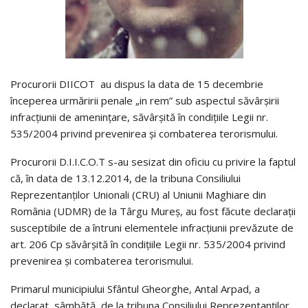
Procurorii DIICOT au dispus la data de 15 decembrie
începerea urmăririi penale „in rem” sub aspectul săvârşirii
infracţiunii de ameninţare, săvârşită în condiţiile Legii nr.
535/2004 privind prevenirea şi combaterea terorismului.
Procurorii D.I.I.C.O.T s-au sesizat din oficiu cu privire la faptul
că, în data de 13.12.2014, de la tribuna Consiliului
Reprezentanţilor Unionali (CRU) al Uniunii Maghiare din
România (UDMR) de la Târgu Mureş, au fost făcute declaraţii
susceptibile de a întruni elementele infracţiunii prevăzute de
art. 206 Cp săvârşită în condiţiile Legii nr. 535/2004 privind
prevenirea şi combaterea terorismului.
Primarul municipiului Sfântul Gheorghe, Antal Arpad, a
declarat, sâmbătă, de la tribuna Consiliului Reprezentanţilor