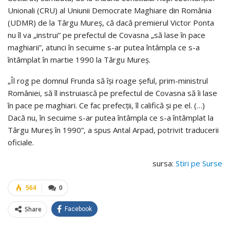
Unionali (CRU) al Uniunii Democrate Maghiare din România
(UDMR) de la Târgu Mureş, că dacă premierul Victor Ponta
nu îl va „instrui” pe prefectul de Covasna „să lase în pace
maghiarii”, atunci în secuime s-ar putea întâmpla ce s-a
întâmplat în martie 1990 la Târgu Mureş.
„Îl rog pe domnul Frunda să îşi roage şeful, prim-ministrul
României, să îl instruiască pe prefectul de Covasna să îi lase
în pace pe maghiari. Ce fac prefecţii, îl califică şi pe el. (…)
Dacă nu, în secuime s-ar putea întâmpla ce s-a întâmplat la
Târgu Mureş în 1990”, a spus Antal Arpad, potrivit traducerii
oficiale.
sursa:
Stiri pe Surse
564
0
Share
Facebook