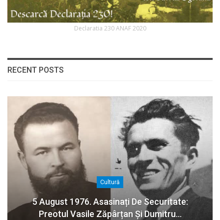
Declaratia 230 ANAF 2020
RECENT POSTS
Cultură
5 August 1976. Asasinați De Securitate:
Preotul Vasile Zăpârțan Și Dumitru…