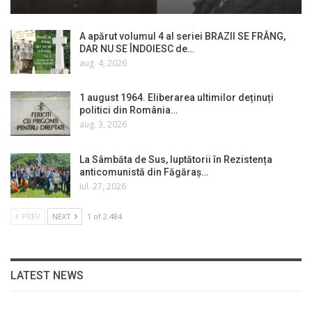
A apărut volumul 4 al seriei BRAZII SE FRÂNG,
DAR NU SE ÎNDOIESC de…
aug. 4, 2026
1 august 1964. Eliberarea ultimilor deținuți
politici din România…
aug. 3, 2026
La Sâmbăta de Sus, luptătorii în Rezistența
anticomunistă din Făgăraș…
iul. 27, 2026
PREV
NEXT
1 of 2.484
LATEST NEWS