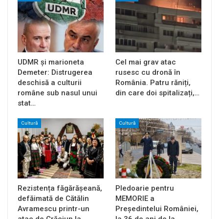
UDMR și marioneta
Cel mai grav atac
Demeter: Distrugerea
rusesc cu dronă în
deschisă a culturii
România. Patru răniți,
române sub nasul unui
din care doi spitalizați,…
stat…
Cultură
Cultură
Rezistența făgărășeană,
Pledoarie pentru
defăimată de Cătălin
MEMORIE a
Avramescu printr-un
Președintelui României,
atac de Crăciun la…
la 36 de ani de la