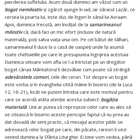
pierderea sufletului. Acum două duminici am văzut cum un
bogat nemilostiv
şi zgârcit ajunge în iad, iar săracul Lazăr, ce
cerşea la poarta lui, este dus de îngeri în sânul lui Avraam.
Apoi, duminica trecută, am învăţat de la
samarineanul
milostiv
că, dacă faci un mic efort (inclusiv de natură
materială), poţi salva viaţa unui om. Pe cel bătut de tâlhari,
samarineanul îl duce la o casă de oaspeţi unde îşi asumă
toate cheltuielile pe care le presupunea îngrijirea acestuia.
Duminica viitoare vom afla ce l-a întristat pe un dregător
bogat căruia Mântuitorul îi dezvăluie cum poate să strângă
adevăratele comori
, cele din ceruri. Tot despre un bogat
este vorba şi în evanghelia citită mâine în biserici (de la Luca
12, 16-21), încât ne putem întreba care este motivul pentru
care se acordă atâta atenţie acestui subiect:
bogăţia
materială
. Unii ar putea să reproşeze celor care au ales să
se citească în biserici aceste pericope faptul că nu prea au
dat dovadă de simţ practic, că mesajul acestor pilde se
adresează celor bogaţi pe care, din păcate, rareori îi vezi
venind duminica la Sfânta Liturghie. Ei bine vom vedea, până