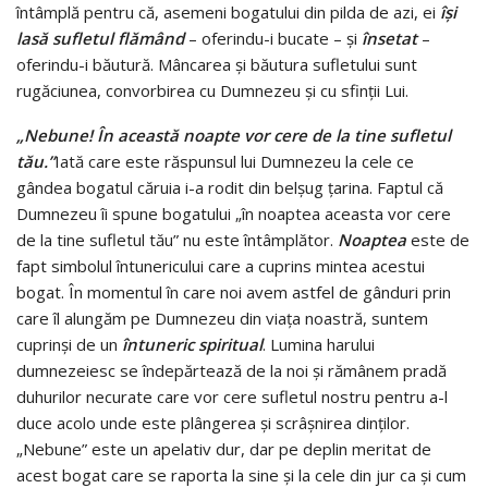
întâmplă pentru că, asemeni bogatului din pilda de azi, ei
îşi
lasă sufletul flămând
– oferindu-i bucate – şi
însetat
–
oferindu-i băutură. Mâncarea şi băutura sufletului sunt
rugăciunea, convorbirea cu Dumnezeu şi cu sfinţii Lui.
„Nebune! În această noapte vor cere de la tine sufletul
tău.”
Iată care este răspunsul lui Dumnezeu la cele ce
gândea bogatul căruia i-a rodit din belşug ţarina. Faptul că
Dumnezeu îi spune bogatului „în noaptea aceasta vor cere
de la tine sufletul tău” nu este întâmplător.
Noaptea
este de
fapt simbolul întunericului care a cuprins mintea acestui
bogat. În momentul în care noi avem astfel de gânduri prin
care îl alungăm pe Dumnezeu din viaţa noastră, suntem
cuprinşi de un
întuneric spiritual
. Lumina harului
dumnezeiesc se îndepărtează de la noi şi rămânem pradă
duhurilor necurate care vor cere sufletul nostru pentru a-l
duce acolo unde este plângerea şi scrâşnirea dinţilor.
„Nebune” este un apelativ dur, dar pe deplin meritat de
acest bogat care se raporta la sine şi la cele din jur ca şi cum