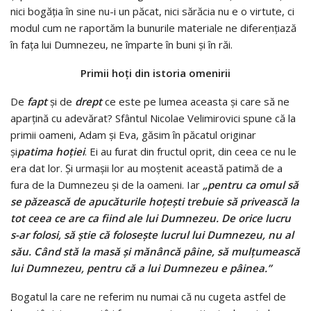
nici bogăţia în sine nu-i un păcat, nici sărăcia nu e o virtute, ci
modul cum ne raportăm la bunurile materiale ne diferenţiază
în faţa lui Dumnezeu, ne împarte în buni şi în răi.
Primii hoţi din istoria omenirii
De
fapt
şi de
drept
ce este pe lumea aceasta şi care să ne
aparţină cu adevărat? Sfântul Nicolae Velimirovici spune că la
primii oameni, Adam şi Eva, găsim în păcatul originar
şi
patima hoţiei
. Ei au furat din fructul oprit, din ceea ce nu le
era dat lor. Şi urmaşii lor au moştenit această patimă de a
fura de la Dumnezeu şi de la oameni. Iar
„pentru ca omul să
se păzească de apucăturile hoţeşti trebuie să privească la
tot ceea ce are ca fiind ale lui Dumnezeu. De orice lucru
s-ar folosi, să ştie că foloseşte lucrul lui Dumnezeu, nu al
său. Când stă la masă şi mănâncă pâine, să mulţumească
lui Dumnezeu, pentru că a lui Dumnezeu e pâinea.”
Bogatul la care ne referim nu numai că nu cugeta astfel de