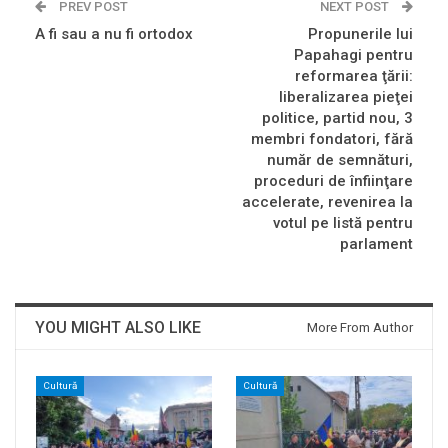
PREV POST
NEXT POST
A fi sau a nu fi ortodox
Propunerile lui
Papahagi pentru
reformarea ţării:
liberalizarea pieţei
politice, partid nou, 3
membri fondatori, fără
număr de semnături,
proceduri de înfiinţare
accelerate, revenirea la
votul pe listă pentru
parlament
YOU MIGHT ALSO LIKE
More From Author
Cultură
Cultură