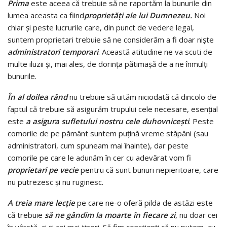
Prima
este aceea că trebuie să ne raportăm la bunurile din
lumea aceasta ca fiind
proprietăţi ale lui Dumnezeu.
Noi
chiar şi peste lucrurile care, din punct de vedere legal,
suntem proprietari trebuie să ne considerăm a fi doar nişte
administratori temporari
. Această atitudine ne va scuti de
multe iluzii şi, mai ales, de dorinţa pătimaşă de a ne înmulţi
bunurile.
În al doilea rând
nu trebuie să uităm niciodată că dincolo de
faptul că trebuie să asigurăm trupului cele necesare, esenţial
este
a asigura sufletului nostru cele duhovniceşti
. Peste
comorile de pe pământ suntem puţină vreme stăpâni (sau
administratori, cum spuneam mai înainte), dar peste
comorile pe care le adunăm în cer cu adevărat vom fi
proprietari pe vecie
pentru că sunt bunuri nepieritoare, care
nu putrezesc şi nu ruginesc.
A treia mare lecţie
pe care ne-o oferă pilda de astăzi este
că trebuie
să ne gândim la moarte în fiecare zi
, nu doar cei