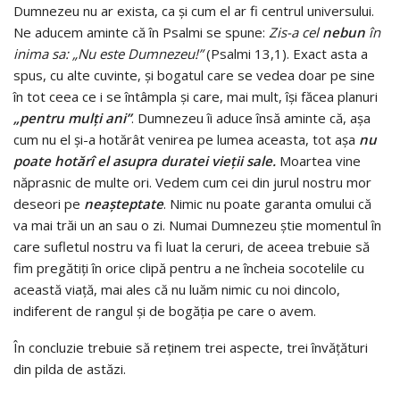
Dumnezeu nu ar exista, ca şi cum el ar fi centrul universului.
Ne aducem aminte că în Psalmi se spune:
Zis-a cel
nebun
în
inima sa: „Nu este Dumnezeu!”
(Psalmi 13,1). Exact asta a
spus, cu alte cuvinte, şi bogatul care se vedea doar pe sine
în tot ceea ce i se întâmpla şi care, mai mult, îşi făcea planuri
„pentru mulţi ani”
. Dumnezeu îi aduce însă aminte că, aşa
cum nu el şi-a hotărât venirea pe lumea aceasta, tot aşa
nu
poate hotărî el asupra duratei vieţii sale.
Moartea vine
năprasnic de multe ori. Vedem cum cei din jurul nostru mor
deseori pe
neaşteptate
. Nimic nu poate garanta omului că
va mai trăi un an sau o zi. Numai Dumnezeu ştie momentul în
care sufletul nostru va fi luat la ceruri, de aceea trebuie să
fim pregătiţi în orice clipă pentru a ne încheia socotelile cu
această viaţă, mai ales că nu luăm nimic cu noi dincolo,
indiferent de rangul şi de bogăţia pe care o avem.
În concluzie trebuie să reţinem trei aspecte, trei învăţături
din pilda de astăzi.