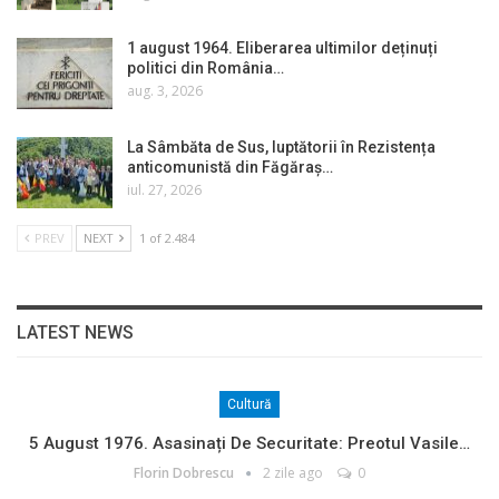
1 august 1964. Eliberarea ultimilor deținuți
politici din România…
aug. 3, 2026
La Sâmbăta de Sus, luptătorii în Rezistența
anticomunistă din Făgăraș…
iul. 27, 2026
PREV
NEXT
1 of 2.484
LATEST NEWS
Cultură
5 August 1976. Asasinați De Securitate: Preotul Vasile…
Florin Dobrescu
2 zile ago
0