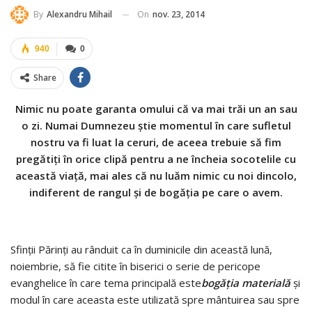
On
nov. 23, 2014
By
Alexandru Mihail
940
0
Share
Nimic nu poate garanta omului că va mai trăi un an sau
o zi. Numai Dumnezeu ştie momentul în care sufletul
nostru va fi luat la ceruri, de aceea trebuie să fim
pregătiţi în orice clipă pentru a ne încheia socotelile cu
această viaţă, mai ales că nu luăm nimic cu noi dincolo,
indiferent de rangul şi de bogăţia pe care o avem.
Sfinţii Părinţi au rânduit ca în duminicile din această lună,
noiembrie, să fie citite în biserici o serie de pericope
evanghelice în care tema principală este
bogăţia materială
şi
modul în care aceasta este utilizată spre mântuirea sau spre