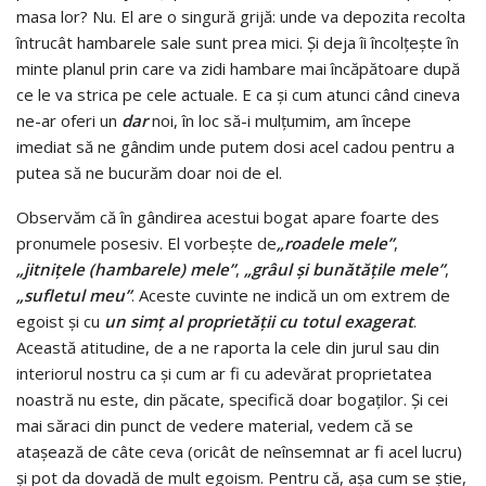
masa lor? Nu. El are o singură grijă: unde va depozita recolta
întrucât hambarele sale sunt prea mici. Şi deja îi încolţeşte în
minte planul prin care va zidi hambare mai încăpătoare după
ce le va strica pe cele actuale. E ca şi cum atunci când cineva
ne-ar oferi un
dar
noi, în loc să-i mulţumim, am începe
imediat să ne gândim unde putem dosi acel cadou pentru a
putea să ne bucurăm doar noi de el.
Observăm că în gândirea acestui bogat apare foarte des
pronumele posesiv. El vorbeşte de
„roadele mele”
,
„jitniţele (hambarele) mele”
,
„grâul şi bunătăţile mele”
,
„sufletul meu”
. Aceste cuvinte ne indică un om extrem de
egoist şi cu
un simţ al proprietăţii cu totul exagerat
.
Această atitudine, de a ne raporta la cele din jurul sau din
interiorul nostru ca şi cum ar fi cu adevărat proprietatea
noastră nu este, din păcate, specifică doar bogaţilor. Şi cei
mai săraci din punct de vedere material, vedem că se
ataşează de câte ceva (oricât de neînsemnat ar fi acel lucru)
şi pot da dovadă de mult egoism. Pentru că, aşa cum se ştie,