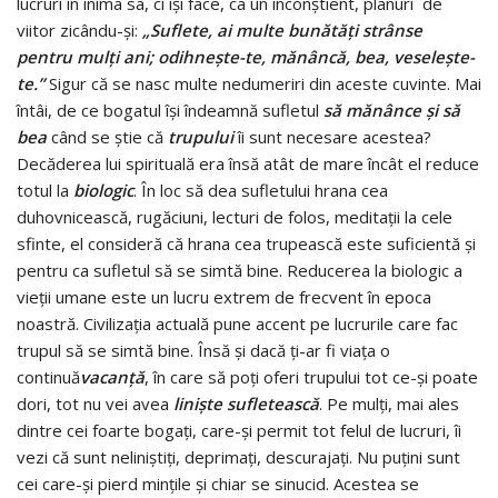
lucruri în inima sa, ci îşi face, ca un inconştient, planuri de
viitor zicându-şi:
„Suflete, ai multe bunătăţi strânse
pentru mulţi ani; odihneşte-te, mănâncă, bea, veseleşte-
te.”
Sigur că se nasc multe nedumeriri din aceste cuvinte. Mai
întâi, de ce bogatul îşi îndeamnă sufletul
să mănânce şi să
bea
când se ştie că
trupului
îi sunt necesare acestea?
Decăderea lui spirituală era însă atât de mare încât el reduce
totul la
biologic
. În loc să dea sufletului hrana cea
duhovnicească, rugăciuni, lecturi de folos, meditaţii la cele
sfinte, el consideră că hrana cea trupească este suficientă şi
pentru ca sufletul să se simtă bine. Reducerea la biologic a
vieţii umane este un lucru extrem de frecvent în epoca
noastră. Civilizaţia actuală pune accent pe lucrurile care fac
trupul să se simtă bine. Însă şi dacă ţi-ar fi viaţa o
continuă
vacanţă
, în care să poţi oferi trupului tot ce-şi poate
dori, tot nu vei avea
linişte sufletească
. Pe mulţi, mai ales
dintre cei foarte bogaţi, care-şi permit tot felul de lucruri, îi
vezi că sunt neliniştiţi, deprimaţi, descurajaţi. Nu puţini sunt
cei care-şi pierd minţile şi chiar se sinucid. Acestea se