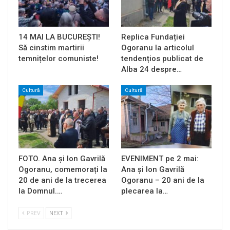
14 MAI LA BUCUREȘTI!
Replica Fundației
Să cinstim martirii
Ogoranu la articolul
temnițelor comuniste!
tendențios publicat de
Alba 24 despre…
Cultură
Cultură
FOTO. Ana și Ion Gavrilă
EVENIMENT pe 2 mai:
Ogoranu, comemorați la
Ana și Ion Gavrilă
20 de ani de la trecerea
Ogoranu – 20 ani de la
la Domnul.…
plecarea la…
PREV
NEXT