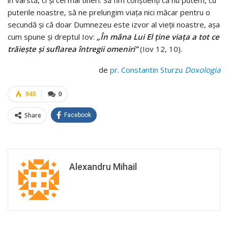
în vârstă, ci şi cei mai tineri. Să fim conştienţi că nu putem, cu
puterile noastre, să ne prelungim viaţa nici măcar pentru o
secundă şi că doar Dumnezeu este izvor al vieţii noastre, aşa
cum spune şi dreptul Iov:
„În mâna Lui El ţine viaţa a tot ce
trăieşte şi suflarea întregii omeniri”
(Iov 12, 10).
de
pr. Constantin Sturzu
Doxologia
940
0
Share
Facebook
Alexandru Mihail