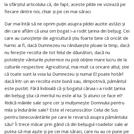
la sfârşitul articolului că, de fapt, aceste pilde ne vizează pe
fiecare dintre noi, chiar şi pe cei mai săraci.
Dar mai întâi să ne oprim puţin asupra pildei auzite astăzi şi
din care aflăm că unui om bogat i-a rodit ţarina din belşug. Cei
care au cunoştinţe de agricultură ştiu foarte bine că oricât de
harnic ai fi, dacă Dumnezeu nu rânduieşte ploaie la timp, dacă
nu fereşte recolta de tot felul de dăunători, dacă nu
potoleşte vânturile puternice nu poţi obţine mare lucru de la
culturile respective. Agricultorul, mai mult ca oricare altul, ştie
că toate sunt la voia lui Dumnezeu şi numai El poate hotărî
dacă într-un an recolta este bună sau, dimpotrivă, pământul
este pustiit. Fără îndoială că şi bogatul căruia i-a rodit ţarina
din belşug ştia că meritul nu este al lui. Şi atunci ce face el?
Ridică mâinile sale spre cer şi mulţumeşte Domnului pentru
mila şi îndurările sale? Este el recunoscător Celui de Sus
pentru binecuvântările pe care le revarsă asupra pământului
său? Îi trece măcar prin gând că din belşugul roadelor sale ar
putea să mai ajute şi pe cei mai săraci, care nu au ce pune pe