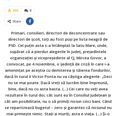
944
0
Share
Primari, consilieri, directori de deconcentrate sau
directori de şcoli, toţi au fost puşi pe lista neagră de
PSD. Cel puţin asta s-a întâmplat la Satu Mare, unde,
supărat că a pierdut alegerile în judeţ, preşedintele
organizaţiei şi vicepreşedinte al CJ, Mircea Govor, a
convocat, pe 4 noiembrie, o şedinţă de criză în care i-a
ameninţat pe aceştia cu demiterea şi tăierea fondurilor,
dacă în turul II Victor Ponta nu va câştiga alegerile. „Deci
nu se mai poate. Dacă vreţi să lucrăm bine împreună,
bine, dacă nu cu asta basta. (…) Cei care nu veţi avea
rezultate în turul doi, cât sunt eu în Consiliul Judeţean şi
cât am posibilitate, nu o să primiţi niciun cinci bani. Când
se repartizează bugetul – zero şi garantez că niciunul nu
mai primeşte nimic. Staţi şi muriţi, asta e viaţa. (…) Şi-o