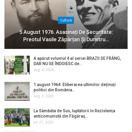
Cultură
5 August 1976. Asasinați De Securitate:
Preotul Vasile Zăpârțan Și Dumitru…
A apărut volumul 4 al seriei BRAZII SE FRÂNG,
DAR NU SE ÎNDOIESC de…
aug. 4, 2026
1 august 1964. Eliberarea ultimilor deținuți
politici din România…
aug. 3, 2026
La Sâmbăta de Sus, luptătorii în Rezistența
anticomunistă din Făgăraș…
iul. 27, 2026