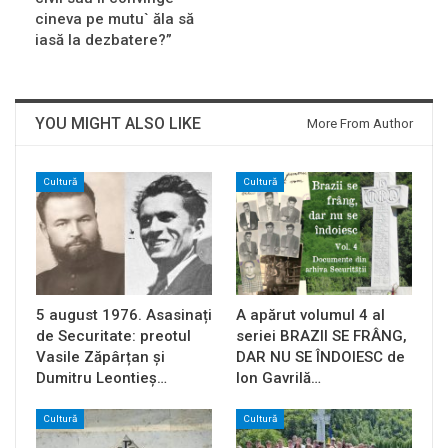
cineva pe mutu` ăla să
iasă la dezbatere?”
YOU MIGHT ALSO LIKE
More From Author
Cultură
Cultură
5 august 1976. Asasinați
A apărut volumul 4 al
de Securitate: preotul
seriei BRAZII SE FRÂNG,
Vasile Zăpârțan și
DAR NU SE ÎNDOIESC de
Dumitru Leontieș…
Ion Gavrilă…
Cultură
Cultură