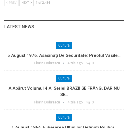
PREV
NEXT
1 of 2.484
LATEST NEWS
Cultură
5 August 1976. Asasinați De Securitate: Preotul Vasile…
Florin Dobrescu
4 zile ago
0
Cultură
A Apărut Volumul 4 Al Seriei BRAZII SE FRÂNG, DAR NU
SE…
Florin Dobrescu
4 zile ago
0
Cultură
1 August 1964. Eliberarea Ultimilor Deținuți Politici…