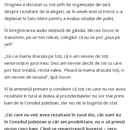
Dragnea a discutat cu toţi şefii de organizaţie din ţară
despre rezultate de la alegeri, iar în week-end-ul trecut s-a
deplasat la Satu Mare pentru a evalua situaţia din judeţ.
În înregistrarea audio obţinută de gândul, Mircea Govor le
transmite, pe un ton ridicat, colegilor că nu se pot „pişa pe
şefi”.
„Să-i ia mama dracului pe toţi, că n-am nevoie de toţi
nenorociţii in jurul meu. Deci am nevoie decât de cei cu care
pot face treabă, restul valea. Pleacă la mama dracului toţi, n-
am nevoie de niciunul”, ţipă Govor.
El îşi ameninţă primarii şi consilierii că toţi cei care nu vor avea
rezultate în turul al doilea al prezidenţialelor nu vor mai primi
bani de la Consiliul Judeţean, dar nici de la bugetul de stat.
„
Cei care nu veţi avea rezultate în turul doi, cât sunt eu
în Consiliul Judeţean şi cât am posibilitate, nu o să primiţi
niciun cinci bani. Când se repartizează bugetul – zero,