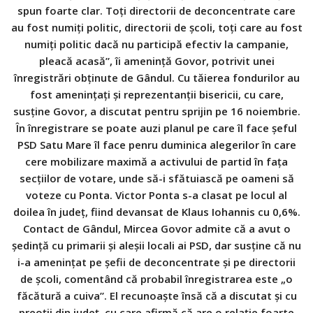
spun foarte clar. Toţi directorii de deconcentrate care
au fost numiţi politic, directorii de şcoli, toţi care au fost
numiţi politic dacă nu participă efectiv la campanie,
pleacă acasă”, îi ameninţă Govor, potrivit unei
înregistrări obţinute de Gândul. Cu tăierea fondurilor au
fost ameninţaţi şi reprezentanţii bisericii, cu care,
susţine Govor, a discutat pentru sprijin pe 16 noiembrie.
În înregistrare se poate auzi planul pe care îl face şeful
PSD Satu Mare îl face penru duminica alegerilor în care
cere mobilizare maximă a activului de partid în faţa
secţiilor de votare, unde să-i sfătuiască pe oameni să
voteze cu Ponta. Victor Ponta s-a clasat pe locul al
doilea în judeţ, fiind devansat de Klaus Iohannis cu 0,6%.
Contact de Gândul, Mircea Govor admite că a avut o
şedinţă cu primarii şi aleşii locali ai PSD, dar susţine că nu
i-a ameninţat pe şefii de deconcentrate şi pe directorii
de şcoli, comentând că probabil înregistrarea este „o
făcătură a cuiva”. El recunoaşte însă că a discutat şi cu
preoţii din judeţ, cu care afirmă că are o relaţie foarte