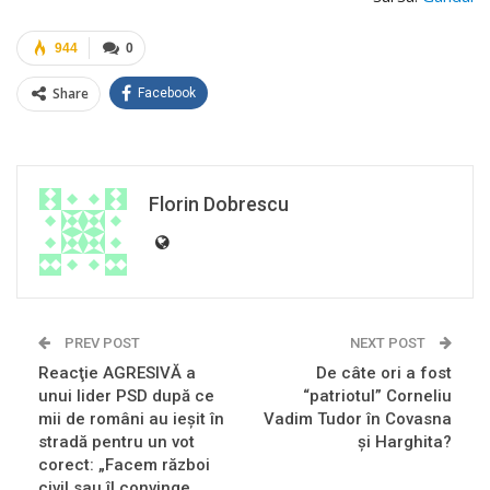
944
0
Share
Facebook
Florin Dobrescu
PREV POST
NEXT POST
Reacţie AGRESIVĂ a
De câte ori a fost
unui lider PSD după ce
“patriotul” Corneliu
mii de români au ieşit în
Vadim Tudor în Covasna
stradă pentru un vot
și Harghita?
corect: „Facem război
civil sau îl convinge