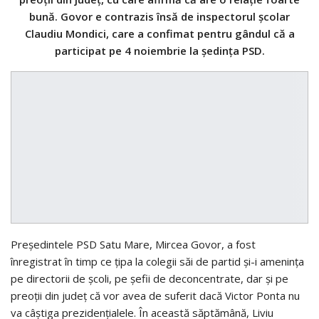
bună. Govor e contrazis însă de inspectorul şcolar
Claudiu Mondici, care a confimat pentru gândul că a
participat pe 4 noiembrie la şedinţa PSD.
Preşedintele PSD Satu Mare, Mircea Govor, a fost
înregistrat în timp ce ţipa la colegii săi de partid şi-i ameninţa
pe directorii de şcoli, pe şefii de deconcentrate, dar şi pe
preoţii din judeţ că vor avea de suferit dacă Victor Ponta nu
va câştiga prezidenţialele. În această săptămână, Liviu