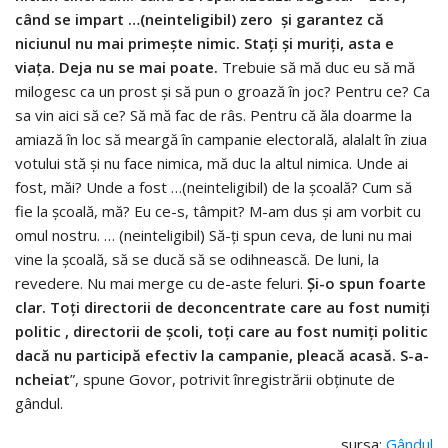
când se impart …(neinteligibil) zero şi garantez că
niciunul nu mai primeşte nimic. Staţi şi muriţi, asta e
viaţa. Deja nu se mai poate.
Trebuie să mă duc eu să mă
milogesc ca un prost şi să pun o groază în joc? Pentru ce? Ca
sa vin aici să ce? Să mă fac de râs. Pentru că ăla doarme la
amiază în loc să meargă în campanie electorală, alalalt în ziua
votului stă şi nu face nimica, mă duc la altul nimica. Unde ai
fost, măi? Unde a fost …(neinteligibil) de la şcoală? Cum să
fie la şcoală, mă? Eu ce-s, tâmpit? M-am dus şi am vorbit cu
omul nostru. … (neinteligibil) Să-ţi spun ceva, de luni nu mai
vine la şcoală, să se ducă să se odihnească. De luni, la
revedere. Nu mai merge cu de-aste feluri.
Şi-o spun foarte
clar. Toţi directorii de deconcentrate care au fost numiţi
politic , directorii de şcoli, toţi care au fost numiţi politic
dacă nu participă efectiv la campanie, pleacă acasă. S-a-
ncheiat
”, spune Govor, potrivit înregistrării obţinute de
gândul.
sursa:
Gândul