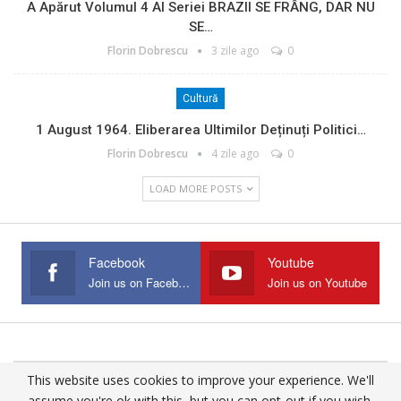
A Apărut Volumul 4 Al Seriei BRAZII SE FRÂNG, DAR NU
SE…
Florin Dobrescu
3 zile ago
0
Cultură
1 August 1964. Eliberarea Ultimilor Deținuți Politici…
Florin Dobrescu
4 zile ago
0
LOAD MORE POSTS
Facebook
Youtube
Join us on Facebook
Join us on Youtube
This website uses cookies to improve your experience. We'll
© 2025 - All Rights Reserved.
assume you're ok with this, but you can opt-out if you wish.