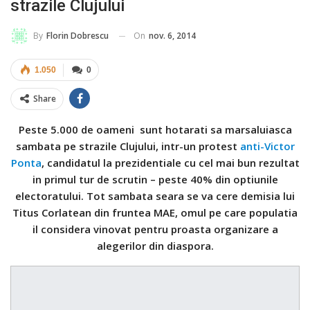
strazile Clujului
On
nov. 6, 2014
By
Florin Dobrescu
1.050
0
Share
Peste 5.000 de oameni sunt hotarati sa marsaluiasca
sambata pe strazile Clujului, intr-un protest
anti-Victor
Ponta
, candidatul la prezidentiale cu cel mai bun rezultat
in primul tur de scrutin – peste 40% din optiunile
electoratului. Tot sambata seara se va cere demisia lui
Titus Corlatean din fruntea MAE, omul pe care populatia
il considera vinovat pentru proasta organizare a
alegerilor din diaspora.