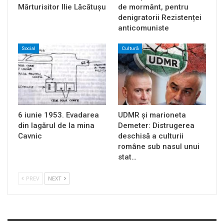
Mărturisitor Ilie Lăcătușu
de mormânt, pentru
denigratorii Rezistenței
anticomuniste
Social
Cultură
6 iunie 1953. Evadarea
UDMR și marioneta
din lagărul de la mina
Demeter: Distrugerea
Cavnic
deschisă a culturii
române sub nasul unui
stat…
PREV
NEXT