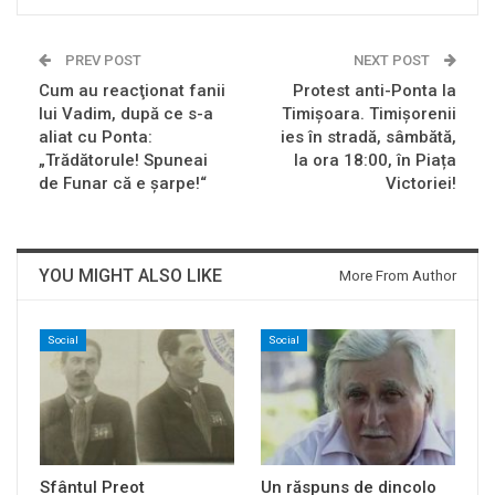
PREV POST
NEXT POST
Cum au reacţionat fanii
Protest anti-Ponta la
lui Vadim, după ce s-a
Timișoara. Timișorenii
aliat cu Ponta:
ies în stradă, sâmbătă,
„Trădătorule! Spuneai
la ora 18:00, în Piața
de Funar că e şarpe!“
Victoriei!
YOU MIGHT ALSO LIKE
More From Author
Social
Social
Sfântul Preot
Un răspuns de dincolo