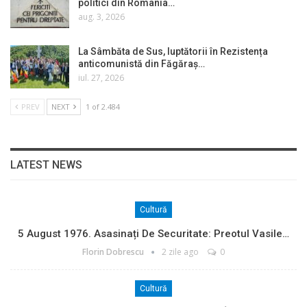
politici din România…
aug. 3, 2026
La Sâmbăta de Sus, luptătorii în Rezistența
anticomunistă din Făgăraș…
iul. 27, 2026
PREV
NEXT
1 of 2.484
LATEST NEWS
Cultură
5 August 1976. Asasinați De Securitate: Preotul Vasile…
Florin Dobrescu
2 zile ago
0
Cultură