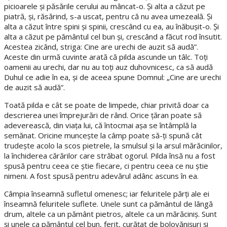
picioarele şi păsările cerului au mâncat-o. Şi alta a căzut pe
piatră, şi, răsărind, s-a uscat, pentru că nu avea umezeală. Şi
alta a căzut între spini şi spinii, crescând cu ea, au înăbuşit-o. Şi
alta a căzut pe pământul cel bun şi, crescând a făcut rod însutit.
Acestea zicând, striga: Cine are urechi de auzit să audă”.
Aceste din urmă cuvinte arată că pilda ascunde un tâlc. Toţi
oamenii au urechi, dar nu au toţi auz duhovnicesc, ca să audă
Duhul ce adie în ea, şi de aceea spune Domnul: „Cine are urechi
de auzit să audă”.
Toată pilda e cât se poate de limpede, chiar privită doar ca
descrierea unei împrejurări de rând. Orice ţăran poate să
adeverească, din viaţa lui, că întocmai aşa se întâmplă la
semănat. Oricine munceşte la câmp poate să-ţi spună cât
trudeşte acolo la scos pietrele, la smulsul şi la arsul mărăcinilor,
la închiderea cărărilor care străbat ogorul. Pilda însă nu a fost
spusă pentru ceea ce ştie fiecare, ci pentru ceea ce nu ştie
nimeni. A fost spusă pentru adevărul adânc ascuns în ea.
Câmpia înseamnă sufletul omenesc; iar feluritele părţi ale ei
înseamnă feluritele suflete. Unele sunt ca pământul de lângă
drum, altele ca un pământ pietros, altele ca un mărăciniş. Sunt
şi unele ca pământul cel bun, ferit, curăţat de bolovănişuri şi