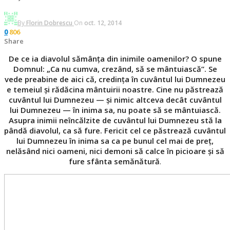
By
Florin Dobrescu
On
oct. 12, 2014
806
0
Share
De ce ia diavolul sămânţa din inimile oamenilor? O spune
Domnul: „Ca nu cumva, crezând, să se mântuiască”. Se
vede preabine de aici că, credinţa în cuvântul lui Dumnezeu
e temeiul şi rădăcina mântuirii noastre. Cine nu păstrează
cuvântul lui Dumnezeu — şi nimic altceva decât cuvântul
lui Dumnezeu — în inima sa, nu poate să se mântuiască.
Asupra inimii neîncălzite de cuvântul lui Dumnezeu stă la
pândă diavolul, ca să fure. Fericit cel ce păstrează cuvântul
lui Dumnezeu în inima sa ca pe bunul cel mai de preţ,
nelăsând nici oameni, nici demoni să calce în picioare şi să
fure sfânta semănătură
.