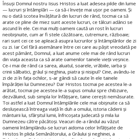
Însuşi Domnul nostru Iisus Hristos a luat adesea pilde din lume
— lucruri şi întâmplări — ca să-i înveţe mai uşor pe oameni. Şi
nu o dată scotea învăţătură din lucruri de rând, tocmai ca să
arate ce pline de miez sunt aceste lucruri, ce tâlcuri adânci se
ascund în ele. Cei mai mulţi oameni caută un rost în lucruri
neobişnuite, cum ar fi stele căzătoare, cutremure, războaie;
rari sunt cei ce se apleacă asupra lucrurilor şi întâmplărilor de zi
cu zi. Iar Cel fără asemănare între cei care au păşit vreodată pe
acest pământ, Domnul, a luat anume cele mai de rând lucruri
din viaţa aceasta ca să arate oamenilor tainele vieţii veşnice.
Ce-i mai de rând ca sarea, aluatul, soarele, vrăbiile, iarba şi
crinii sălbatici, grâul şi neghina, piatra şi nisipul? Cine, avându-Ie
zi de zi în faţa ochilor, s-ar gândi să caute în ele tainele
împărăţiei lui Dumnezeu? Dar Hristos tocmai pe acestea le-a
arătat, tocmai pe acestea le-a supus omului spre chibzuire,
dezvăluind, sub simpla lor înfăţişare, taine cereşti nemăsurate.
Toi astfel a luat Domnul întâmplările cele mai obişnuite ca să
desluşească întreaga viaţă în duh a omului, istoria căderii şi
mântuirii lui, sfârşitul lumii, înfricoşata Judecată şi mila lui
Dumnezeu către păcătoşi. Veacuri de-a rândul au văzut
oamenii întâmplându-se lucruri aidoma celor înfăţişate de
Hristos în plida Semănătorului, a Grâului şi neghinei, a