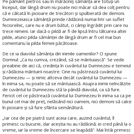
Pe pământ pietros sau în mărăciniş sămânţa are totuşi un
început, dar lângă drum nu poate nici măcar să dea colţ pentru
că e călcată în picioare de trecători şi spulberată de demoni.
Dumnezeiasca sămânţă prinde rădăcină numai într-un suflet
feciorelnic, care nu e drum bătut, ci câmp îngrădit prin care nu
trece nimeni. Iar dacă o pildă ar fi de lipsă întru tâlcuirea altei
pilde, atunci pilda sămânţei de lângă drum ar fi cel mai bun
comentariu la pilda femeii păcătoase.
De ce ia diavolul sămânţa din inimile oamenilor? O spune
Domnul: „Ca nu cumva, crezând, să se mântuiască”. Se vede
preabine de aici că, credinţa în cuvântul lui Dumnezeu e temeiul
şi rădăcina mântuirii noastre. Cine nu păstrează cuvântul lui
Dumnezeu — şi nimic altceva decât cuvântul lui Dumnezeu —
în inima sa, nu poate să se mântuiască. Asupra inimii neîncălzite
de cuvântul lui Dumnezeu stă la pândă diavolul, ca să fure.
Fericit cel ce păstrează cuvântul lui Dumnezeu în inima sa ca pe
bunul cel mai de preţ, nelăsând nici oameni, nici demoni să calce
în picioare şi să fure sfânta semănătură.
„Iar cea de pe piatră sunt aceia care, auzind cuvântul, îl
primesc cu bucurie, dar aceştia nu au rădăcină; ei cred până la o
vreme, iar la vreme de încercare se leapădă”. Mai întâi primesc