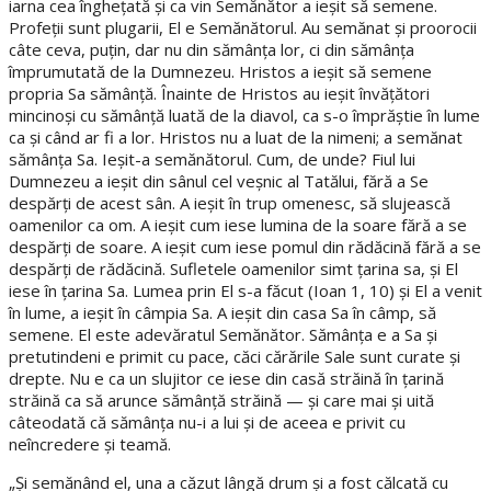
iarna cea îngheţată şi ca vin Semănător a ieşit să semene.
Profeţii sunt plugarii, El e Semănătorul. Au semănat şi proorocii
câte ceva, puţin, dar nu din sămânţa lor, ci din sămânţa
împrumutată de la Dumnezeu. Hristos a ieşit să semene
propria Sa sămânţă. Înainte de Hristos au ieşit învăţători
mincinoşi cu sămânţă luată de la diavol, ca s-o împrăştie în lume
ca şi când ar fi a lor. Hristos nu a luat de la nimeni; a semănat
sămânţa Sa. Ieşit-a semănătorul. Cum, de unde? Fiul lui
Dumnezeu a ieşit din sânul cel veşnic al Tatălui, fără a Se
despărţi de acest sân. A ieşit în trup omenesc, să slujească
oamenilor ca om. A ieşit cum iese lumina de la soare fără a se
despărţi de soare. A ieşit cum iese pomul din rădăcină fără a se
despărţi de rădăcină. Sufletele oamenilor simt ţarina sa, şi El
iese în ţarina Sa. Lumea prin El s-a făcut (Ioan 1, 10) şi El a venit
în lume, a ieşit în câmpia Sa. A ieşit din casa Sa în câmp, să
semene. El este adevăratul Semănător. Sămânţa e a Sa şi
pretutindeni e primit cu pace, căci cărările Sale sunt curate şi
drepte. Nu e ca un slujitor ce iese din casă străină în ţarină
străină ca să arunce sămânţă străină — şi care mai şi uită
câteodată că sămânţa nu-i a lui şi de aceea e privit cu
neîncredere şi teamă.
„Şi semănând el, una a căzut lângă drum şi a fost călcată cu