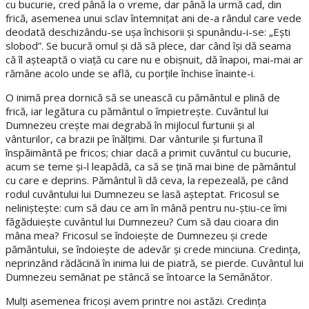
cu bucurie, cred până la o vreme, dar până la urmă cad, din
frică, asemenea unui sclav întemniţat ani de-a rândul care vede
deodată deschizându-se uşa închisorii şi spunându-i-se: „Eşti
slobod”. Se bucură omul şi dă să plece, dar când îşi dă seama
că îl aşteaptă o viaţă cu care nu e obişnuit, dă înapoi, mai-mai ar
rămâne acolo unde se află, cu porţile închise înainte-i.
O inimă prea dornică să se unească cu pământul e plină de
frică, iar legătura cu pământul o împietreşte. Cuvântul lui
Dumnezeu creşte mai degrabă în mijlocul furtunii şi al
vânturilor, ca brazii pe înălţimi. Dar vânturile şi furtuna îl
înspăimântă pe fricos; chiar dacă a primit cuvântul cu bucurie,
acum se teme şi-l leapădă, ca să se ţină mai bine de pământul
cu care e deprins. Pământul îi dă ceva, la repezeală, pe când
rodul cuvântului lui Dumnezeu se lasă aşteptat. Fricosul se
nelinişteşte: cum să dau ce am în mână pentru nu-ştiu-ce îmi
făgăduieşte cuvântul lui Dumnezeu? Cum să dau cioara din
mâna mea? Fricosul se îndoieşte de Dumnezeu şi crede
pământului, se îndoieşte de adevăr şi crede minciuna. Credinţa,
neprinzând rădăcină în inima lui de piatră, se pierde. Cuvântul lui
Dumnezeu semănat pe stâncă se întoarce la Semănător.
Mulţi asemenea fricoşi avem printre noi astăzi. Credinţa