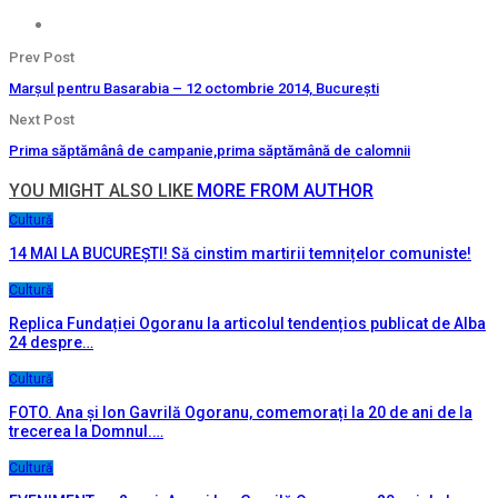
Prev Post
Marșul pentru Basarabia – 12 octombrie 2014, București
Next Post
Prima săptămânâ de campanie,prima săptămână de calomnii
YOU MIGHT ALSO LIKE
MORE FROM AUTHOR
Cultură
14 MAI LA BUCUREȘTI! Să cinstim martirii temnițelor comuniste!
Cultură
Replica Fundației Ogoranu la articolul tendențios publicat de Alba
24 despre…
Cultură
FOTO. Ana și Ion Gavrilă Ogoranu, comemorați la 20 de ani de la
trecerea la Domnul.…
Cultură