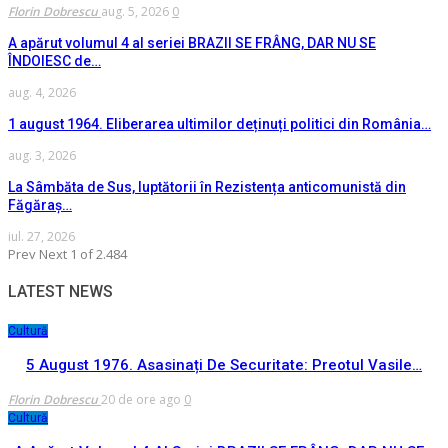
Florin Dobrescu
aug. 5, 2026
0
A apărut volumul 4 al seriei BRAZII SE FRÂNG, DAR NU SE
ÎNDOIESC de…
aug. 4, 2026
1 august 1964. Eliberarea ultimilor deținuți politici din România…
aug. 3, 2026
La Sâmbăta de Sus, luptătorii în Rezistența anticomunistă din
Făgăraș…
iul. 27, 2026
Prev
Next
1 of 2.484
LATEST NEWS
Cultură
5 August 1976. Asasinați De Securitate: Preotul Vasile…
Florin Dobrescu
20 de ore ago
0
Cultură