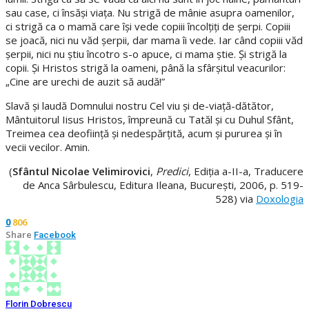
sau case, ci însăşi viaţa. Nu strigă de mânie asupra oamenilor,
ci strigă ca o mamă care îşi vede copiii încolţiţi de şerpi. Copiii
se joacă, nici nu văd şerpii, dar mama îi vede. Iar când copiii văd
şerpii, nici nu ştiu încotro s-o apuce, ci mama ştie. Şi strigă la
copii. Şi Hristos strigă la oameni, până la sfârşitul veacurilor:
„Cine are urechi de auzit să audă!”
Slavă şi laudă Domnului nostru Cel viu şi de-viaţă-dătător,
Mântuitorul Iisus Hristos, împreună cu Tatăl şi cu Duhul Sfânt,
Treimea cea deofiinţă şi nedespărţită, acum şi pururea şi în
vecii vecilor. Amin.
(
Sfântul Nicolae Velimirovici
,
Predici
, Ediția a-II-a, Traducere
de Anca Sârbulescu, Editura Ileana, București, 2006, p. 519-
528) via
Doxologia
806
0
Share
Facebook
Florin Dobrescu