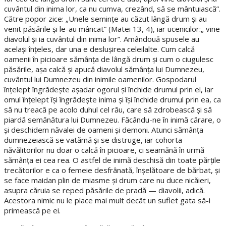
cuvântul din inima lor, ca nu cumva, crezând, să se mântuiască”.
Către popor zice: „Unele seminţe au căzut lângă drum şi au
venit păsările şi le-au mâncat” (Matei 13, 4), iar ucenicilor:„ vine
diavolul şi ia cuvântul din inima lor”. Amândouă spusele au
acelaşi înţeles, dar una e desluşirea celeilalte. Cum calcă
oamenii în picioare sămânţa de lângă drum şi cum o ciugulesc
păsările, aşa calcă şi apucă diavolul sămânţa lui Dumnezeu,
cuvântul lui Dumnezeu din inimile oamenilor. Gospodarul
înţelept îngrădeşte aşadar ogorul şi închide drumul prin el, iar
omul înţelept îşi îngrădeşte inima şi îşi închide drumul prin ea, ca
să nu treacă pe acolo duhul cel rău, care să zdrobească şi să
piardă semănătura lui Dumnezeu. Făcându-ne în inimă cărare, o
şi deschidem năvalei de oameni şi demoni. Atunci sămânţa
dumnezeiască se vatămă şi se distruge, iar cohorta
năvălitorilor nu doar o calcă în picioare, ci seamănă în urmă
sămânţa ei cea rea. O astfel de inimă deschisă din toate părţile
trecătorilor e ca o femeie desfrânată, înşelătoare de bărbat, şi
se face maidan plin de miasme şi drum care nu duce nicăieri,
asupra căruia se reped păsările de pradă — diavolii, adică.
Acestora nimic nu le place mai mult decât un suflet gata să-i
primească pe ei.