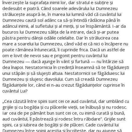
înverzeşte la suprafaţa inimii lor, dar stratul e subţire şi
dedesubt e piatră. Când soarele adevărului lui Dumnezeu
străluceşte asupră-le, în marea lui lumină văd că cuvântul lui
Dumnezeu caută sol adânc ca să-şi întindă rădăcina până în
adâncul inimii, al sufletului şi al minţii, şi se înspăimântă. I-ar da
bucuros lui Dumnezeu săliţa de la intrare, dacă şi-ar putea
păstra pentru dânşii odăile celelalte. Dar în strălucirea cea
mare a soarelui lui Dumnezeu, când văd ei că nici o încăpere nu
poate rămânea întunecată, îi cuprinde frica. Dacă un astfel de
om e lovit de nevoi sau e prigonit pentru cuvântul lui
Dumnezeu — dacă ajunge în vânt şi furtună — nu întârzie să
dea înapoi. Nestatornicia în credinţă înseamnă să te făgăduieşti
unui stăpân şi să slujeşti altuia. Nestatornicii se făgăduiesc lui
Dumnezeu şi slujesc diavolului. Cum să creadă Dumnezeu
făgăduinţele lor, când ei n-au crezut făgăduinţelor cuprinse în
cuvântul Lui?
„Cea căzută între spini sunt cei ce aud cuvântul, dar umblând cu
grijile şi cu bogăţia şi cu plăcerile vieţii, se înăbuşă şi nu rodesc.
Iar cea de pe pământ bun sunt cei ce, cu inimă curată şi bună,
aud cuvântul, îl păstrează şi rodesc întru răbdare”. Grijile sunt
spini, ca şi iubirea de bogăţii şi de plăceri. Cade cuvântul lui
Dumnezeu între spinii aceştia şi încolţeşte, dar nu ajunge să