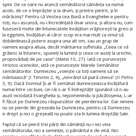
spini. De ce oare nu aruncă semănătorul sămânţa sa numai
acolo, de ce o împrăştie şi la drum, şi printre pietre, şi în
mărăciniş? Pentru că Vestea cea Bună a Evangheliei e pentru
toţi, nu-i ascunsă, nu-i încredinţată doar unora, şi altora nu, cum
fuseseră multe din întunecatele învăţături vrăjitoreşti la greci şi
la egipteni, învăţături al căror scop era mai mult ca omul să
dobândească putere asupra unui alt om, sau un grup de
oameni asupra altuia, decât mântuirea sufletului. „Ceea ce vă
grăiesc la întuneric, spuneţi la lumină şi ceea ce auziţi la ureche,
propovăduiţi de pe case” (Matei 10, 27). Iată ce porunceşte
Hristos ucenicilor, iată ce porunceşte Marele Semănător
semănătorilor. Dumnezeu „voieşte ca toţi oamenii să se
mântuiască” (I Timotei 2, 4), „nevrând să piară cineva” (II Petru
3, 9). Dacă Domnul Şi-ar fi semănat dumnezeiasca învăţătură
numai între cei buni, cei răi s-ar fi îndreptăţit spunând că n-au
auzit niciodată Evanghelia şi, nepomenindu-şi păcătoşenia, L-ar
fi făcut pe Dumnezeu răspunzător de pierderea lor. Dar nimeni
nu se pierde din greşeala lui Dumnezeu, pentru că Dumnezeu
e drept şi nici o greşeală nu poate sta în lumina dreptăţii Sale.
Faptul că se pierd trei părţi din sămânţă nu-i nici vina
semănătorului, nici a seminţei, ci pământul e de vină. Nici