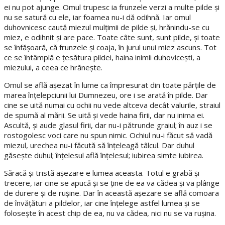
ei nu pot ajunge. Omul trupesc ia frunzele verzi a multe pilde şi
nu se satură cu ele, iar foamea nu-i dă odihnă. Iar omul
duhovnicesc caută miezul mulţimii de pilde şi, hrănindu-se cu
miez, e odihnit şi are pace. Toate câte sunt, sunt pilde, şi toate
se înfăşoară, că frunzele şi coaja, în jurul unui miez ascuns. Tot
ce se întâmplă e ţesătura pildei, haina inimii duhoviceşti, a
miezului, a ceea ce hrăneşte.
Omul se află aşezat în lume ca împresurat din toate părţile de
marea înţelepciunii lui Dumnezeu, ore i se arată în pilde. Dar
cine se uită numai cu ochii nu vede altceva decât valurile, straiul
de spumă al mării. Se uită şi vede haina firii, dar nu inima ei.
Ascultă, şi aude glasul firii, dar nu-i pătrunde graiul; în auz i se
rostogolesc voci care nu spun nimic. Ochiul nu-i făcut să vadă
miezul, urechea nu-i făcută să înţeleagă tâlcul. Dar duhul
găseşte duhul; înţelesul află înţelesul; iubirea simte iubirea.
Săracă şi tristă aşezare e lumea aceasta. Totul e grabă şi
trecere, iar cine se apucă şi se ţine de ea va cădea şi va plânge
de durere şi de ruşine. Dar în această aşezare se află comoara
de învăţături a pildelor, iar cine înţelege astfel lumea şi se
foloseşte în acest chip de ea, nu va cădea, nici nu se va ruşina.