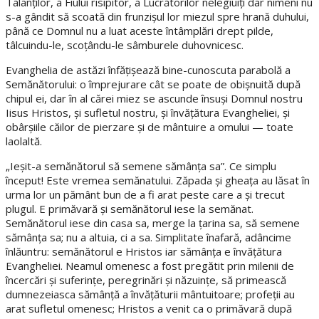
Talanţilor, a Fiului risipitor, a Lucrătorilor nelegiuiţi dar nimeni nu
s-a gândit să scoată din frunzişul lor miezul spre hrană duhului,
până ce Domnul nu a luat aceste întâmplări drept pilde,
tâlcuindu-le, scoţându-le sâmburele duhovnicesc.
Evanghelia de astăzi înfăţişează bine-cunoscuta parabolă a
Semănătorului: o împrejurare cât se poate de obişnuită după
chipul ei, dar în al cărei miez se ascunde însuşi Domnul nostru
Iisus Hristos, şi sufletul nostru, şi învăţătura Evangheliei, şi
obârşiile căilor de pierzare şi de mântuire a omului — toate
laolaltă.
„Ieşit-a semănătorul să semene sămânţa sa”. Ce simplu
început! Este vremea semănatului. Zăpada şi gheaţa au lăsat în
urma lor un pământ bun de a fi arat peste care a şi trecut
plugul. E primăvară şi semănătorul iese la semănat.
Semănătorul iese din casa sa, merge la ţarina sa, să semene
sămânţa sa; nu a altuia, ci a sa. Simplitate înafară, adâncime
înlăuntru: semănătorul e Hristos iar sămânţa e învăţătura
Evangheliei. Neamul omenesc a fost pregătit prin milenii de
încercări şi suferinţe, peregrinări şi năzuinţe, să primească
dumnezeiasca sămânţă a învăţăturii mântuitoare; profeţii au
arat sufletul omenesc; Hristos a venit ca o primăvară după