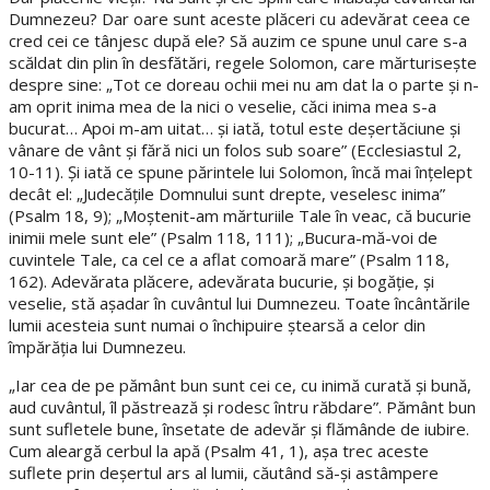
Dumnezeu? Dar oare sunt aceste plăceri cu adevărat ceea ce
cred cei ce tânjesc după ele? Să auzim ce spune unul care s-a
scăldat din plin în desfătări, regele Solomon, care mărturiseşte
despre sine: „Tot ce doreau ochii mei nu am dat la o parte şi n-
am oprit inima mea de la nici o veselie, căci inima mea s-a
bucurat… Apoi m-am uitat… şi iată, totul este deşertăciune şi
vânare de vânt şi fără nici un folos sub soare” (Ecclesiastul 2,
10-11). Şi iată ce spune părintele lui Solomon, încă mai înţelept
decât el: „Judecăţile Domnului sunt drepte, veselesc inima”
(Psalm 18, 9); „Moştenit-am mărturiile Tale în veac, că bucurie
inimii mele sunt ele” (Psalm 118, 111); „Bucura-mă-voi de
cuvintele Tale, ca cel ce a aflat comoară mare” (Psalm 118,
162). Adevărata plăcere, adevărata bucurie, şi bogăţie, şi
veselie, stă aşadar în cuvântul lui Dumnezeu. Toate încântările
lumii acesteia sunt numai o închipuire ştearsă a celor din
împărăţia lui Dumnezeu.
„Iar cea de pe pământ bun sunt cei ce, cu inimă curată şi bună,
aud cuvântul, îl păstrează şi rodesc întru răbdare”. Pământ bun
sunt sufletele bune, însetate de adevăr şi flămânde de iubire.
Cum aleargă cerbul la apă (Psalm 41, 1), aşa trec aceste
suflete prin deşertul ars al lumii, căutând să-şi astâmpere