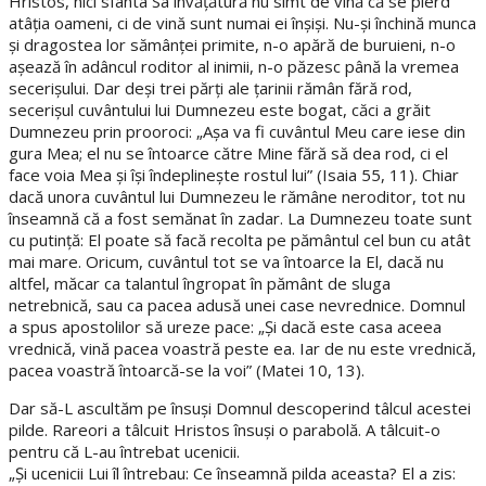
Hristos, nici sfânta Sa învăţătură nu simt de vină că se pierd
atâţia oameni, ci de vină sunt numai ei înşişi. Nu-şi închină munca
şi dragostea lor sămânţei primite, n-o apără de buruieni, n-o
aşează în adâncul roditor al inimii, n-o păzesc până la vremea
secerişului. Dar deşi trei părţi ale ţarinii rămân fără rod,
secerişul cuvântului lui Dumnezeu este bogat, căci a grăit
Dumnezeu prin prooroci: „Aşa va fi cuvântul Meu care iese din
gura Mea; el nu se întoarce către Mine fără să dea rod, ci el
face voia Mea şi îşi îndeplineşte rostul lui” (Isaia 55, 11). Chiar
dacă unora cuvântul lui Dumnezeu le rămâne neroditor, tot nu
înseamnă că a fost semănat în zadar. La Dumnezeu toate sunt
cu putinţă: El poate să facă recolta pe pământul cel bun cu atât
mai mare. Oricum, cuvântul tot se va întoarce la El, dacă nu
altfel, măcar ca talantul îngropat în pământ de sluga
netrebnică, sau ca pacea adusă unei case nevrednice. Domnul
a spus apostolilor să ureze pace: „Şi dacă este casa aceea
vrednică, vină pacea voastră peste ea. Iar de nu este vrednică,
pacea voastră întoarcă-se la voi” (Matei 10, 13).
Dar să-L ascultăm pe însuşi Domnul descoperind tâlcul acestei
pilde. Rareori a tâlcuit Hristos însuşi o parabolă. A tâlcuit-o
pentru că L-au întrebat ucenicii.
„Şi ucenicii Lui îl întrebau: Ce înseamnă pilda aceasta? El a zis: