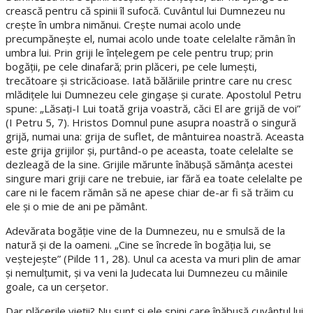
crească pentru că spinii îl sufocă. Cuvântul lui Dumnezeu nu
creşte în umbra nimănui. Creşte numai acolo unde
precumpăneşte el, numai acolo unde toate celelalte rămân în
umbra lui. Prin griji le înţelegem pe cele pentru trup; prin
bogăţii, pe cele dinafară; prin plăceri, pe cele lumeşti,
trecătoare şi stricăcioase. Iată bălăriile printre care nu cresc
mlădiţele lui Dumnezeu cele gingaşe şi curate. Apostolul Petru
spune: „Lăsaţi-I Lui toată grija voastră, căci El are grijă de voi”
(I Petru 5, 7). Hristos Domnul pune asupra noastră o singură
grijă, numai una: grija de suflet, de mântuirea noastră. Aceasta
este grija grijilor şi, purtând-o pe aceasta, toate celelalte se
dezleagă de la sine. Grijile mărunte înăbuşă sămânţa acestei
singure mari griji care ne trebuie, iar fără ea toate celelalte pe
care ni le facem rămân să ne apese chiar de-ar fi să trăim cu
ele şi o mie de ani pe pământ.
Adevărata bogăţie vine de la Dumnezeu, nu e smulsă de la
natură şi de la oameni. „Cine se încrede în bogăţia lui, se
veştejeşte” (Pilde 11, 28). Unul ca acesta va muri plin de amar
şi nemulţumit, şi va veni la Judecata lui Dumnezeu cu mâinile
goale, ca un cerşetor.
Dar plăcerile vieţii? Nu sunt şi ele spini care înăbuşă cuvântul lui