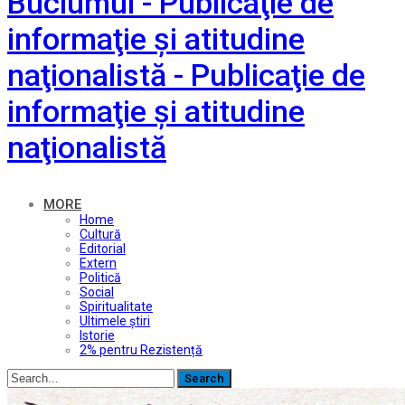
Buciumul - Publicaţie de
informaţie şi atitudine
naţionalistă - Publicaţie de
informaţie şi atitudine
naţionalistă
MORE
Home
Cultură
Editorial
Extern
Politică
Social
Spiritualitate
Ultimele ştiri
Istorie
2% pentru Rezistență
Posts