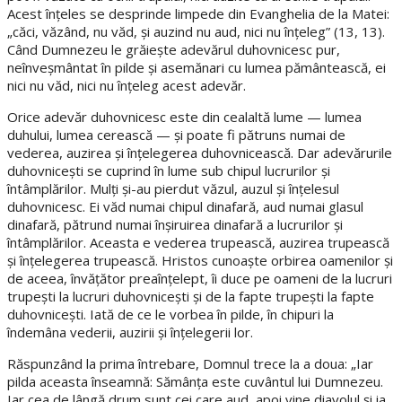
Acest înţeles se desprinde limpede din Evanghelia de la Matei:
„căci, văzând, nu văd, şi auzind nu aud, nici nu înţeleg” (13, 13).
Când Dumnezeu le grăieşte adevărul duhovnicesc pur,
neînveşmântat în pilde şi asemănari cu lumea pământească, ei
nici nu văd, nici nu înţeleg acest adevăr.
Orice adevăr duhovnicesc este din cealaltă lume — lumea
duhului, lumea cerească — şi poate fi pătruns numai de
vederea, auzirea şi înţelegerea duhovnicească. Dar adevărurile
duhovniceşti se cuprind în lume sub chipul lucrurilor şi
întâmplărilor. Mulţi şi-au pierdut văzul, auzul şi înţelesul
duhovnicesc. Ei văd numai chipul dinafară, aud numai glasul
dinafară, pătrund numai înşiruirea dinafară a lucrurilor şi
întâmplărilor. Aceasta e vederea trupească, auzirea trupească
şi înţelegerea trupească. Hristos cunoaşte orbirea oamenilor şi
de aceea, învăţător preaînţelept, îi duce pe oameni de la lucruri
trupeşti la lucruri duhovniceşti şi de la fapte trupeşti la fapte
duhovniceşti. Iată de ce le vorbea în pilde, în chipuri la
îndemâna vederii, auzirii şi înţelegerii lor.
Răspunzând la prima întrebare, Domnul trece la a doua: „Iar
pilda aceasta înseamnă: Sămânţa este cuvântul lui Dumnezeu.
Iar cea de lângă drum sunt cei care aud, apoi vine diavolul şi ia