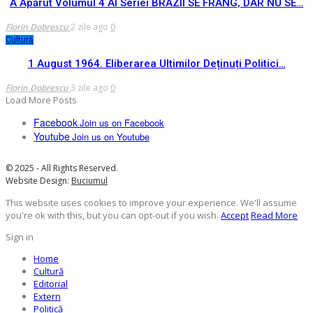
A Apărut Volumul 4 Al Seriei BRAZII SE FRÂNG, DAR NU SE…
Florin Dobrescu
2 zile ago
0
Cultură
1 August 1964. Eliberarea Ultimilor Deținuți Politici…
Florin Dobrescu
3 zile ago
0
Load More Posts
Facebook
Join us on Facebook
Youtube
Join us on Youtube
© 2025 - All Rights Reserved.
Website Design:
Buciumul
This website uses cookies to improve your experience. We'll assume
you're ok with this, but you can opt-out if you wish.
Accept
Read More
Sign in
Home
Cultură
Editorial
Extern
Politică