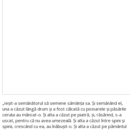
„Ieşit-a semănătorul să semene sămânţa sa. Şi semănând el,
una a căzut lângă drum şi a fost călcată cu picioarele şi păsările
cerului au mâncat-o. Şi alta a căzut pe piatră, şi, răsărind, s-a
uscat, pentru că nu avea umezeală. Şi alta a căzut între spini şi
spinii, crescând cu ea, au înăbuşit-o. Şi alta a căzut pe pământul