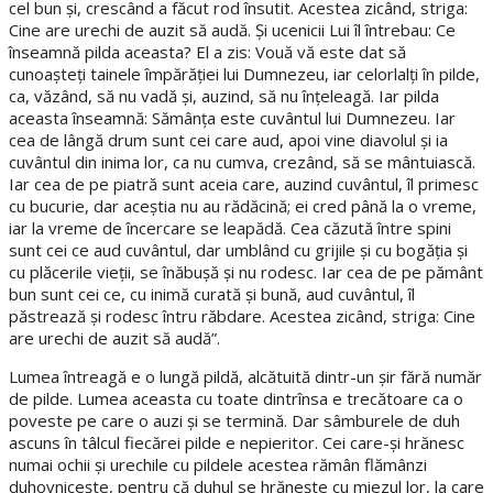
cel bun şi, crescând a făcut rod însutit. Acestea zicând, striga:
Cine are urechi de auzit să audă. Şi ucenicii Lui îl întrebau: Ce
înseamnă pilda aceasta? El a zis: Vouă vă este dat să
cunoaşteţi tainele împărăţiei lui Dumnezeu, iar celorlalţi în pilde,
ca, văzând, să nu vadă şi, auzind, să nu înţeleagă. Iar pilda
aceasta înseamnă: Sămânţa este cuvântul lui Dumnezeu. Iar
cea de lângă drum sunt cei care aud, apoi vine diavolul şi ia
cuvântul din inima lor, ca nu cumva, crezând, să se mântuiască.
Iar cea de pe piatră sunt aceia care, auzind cuvântul, îl primesc
cu bucurie, dar aceştia nu au rădăcină; ei cred până la o vreme,
iar la vreme de încercare se leapădă. Cea căzută între spini
sunt cei ce aud cuvântul, dar umblând cu grijile şi cu bogăţia şi
cu plăcerile vieţii, se înăbuşă şi nu rodesc. Iar cea de pe pământ
bun sunt cei ce, cu inimă curată şi bună, aud cuvântul, îl
păstrează şi rodesc întru răbdare. Acestea zicând, striga: Cine
are urechi de auzit să audă”.
Lumea întreagă e o lungă pildă, alcătuită dintr-un şir fără număr
de pilde. Lumea aceasta cu toate dintrînsa e trecătoare ca o
poveste pe care o auzi şi se termină. Dar sâmburele de duh
ascuns în tâlcul fiecărei pilde e nepieritor. Cei care-şi hrănesc
numai ochii şi urechile cu pildele acestea rămân flămânzi
duhovniceşte, pentru că duhul se hrăneşte cu miezul lor, la care