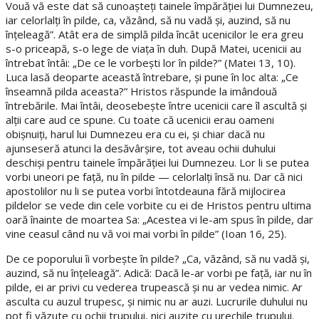
Vouă vă este dat să cunoaşteţi tainele împărăţiei lui Dumnezeu,
iar celorlalţi în pilde, ca, văzând, să nu vadă şi, auzind, să nu
înţeleagă”. Atât era de simplă pilda încât ucenicilor le era greu
s-o priceapă, s-o lege de viaţa în duh. După Matei, ucenicii au
întrebat întâi: „De ce le vorbeşti lor în pilde?” (Matei 13, 10).
Luca lasă deoparte această întrebare, şi pune în loc alta: „Ce
înseamnă pilda aceasta?” Hristos răspunde la imândouă
întrebările. Mai întâi, deosebeşte între ucenicii care îl ascultă şi
alţii care aud ce spune. Cu toate că ucenicii erau oameni
obişnuiţi, harul lui Dumnezeu era cu ei, şi chiar dacă nu
ajunseseră atunci la desăvârşire, tot aveau ochii duhului
deschişi pentru tainele împărăţiei lui Dumnezeu. Lor li se putea
vorbi uneori pe faţă, nu în pilde — celorlalţi însă nu. Dar că nici
apostolilor nu li se putea vorbi întotdeauna fără mijlocirea
pildelor se vede din cele vorbite cu ei de Hristos pentru ultima
oară înainte de moartea Sa: „Acestea vi le-am spus în pilde, dar
vine ceasul când nu vă voi mai vorbi în pilde” (Ioan 16, 25).
De ce poporului îi vorbeşte în pilde? „Ca, văzând, să nu vadă şi,
auzind, să nu înţeleagă”. Adică: Dacă le-ar vorbi pe faţă, iar nu în
pilde, ei ar privi cu vederea trupească şi nu ar vedea nimic. Ar
asculta cu auzul trupesc, şi nimic nu ar auzi. Lucrurile duhului nu
pot fi văzute cu ochii trupului, nici auzite cu urechile trupului.