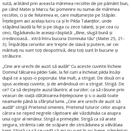
sută, arătând prin aceasta mărimea recoltei de pe pământ bun,
pe când Matei şi Marcu fac pomenire nu numai de mărimea
recoltei, ci şi de felurimea ei, care mulţumeşte pe Stăpân.
Înţelegem aici acelaşi lucru ca şi în Pilda Talanţilor, unde
stăpânul laudă la fel şi pe sluga cu zece talanţi, şi pe cea cu
cinci, făgăduindu-le aceiaşi răsplată: „Bine, slugă bună şi
credincioasă… intră întru bucuria Domnului tău” (Matei 25, 21-
3). Împărăţia cerurilor are trepte de slavă şi putere, iar cei
mântuiţi nu sunt toţi deopotrivă, deşi toţi sunt în bucurie şi
strălucire.
„Cine are urechi de auzit să audă!” Cu aceste cuvinte încheie
Domnul tâlcuirea pildei Sale, la fel cum a încheiat pilda însăşi
după ce a spus-o poporului. Mai mult, a strigat. De două ori a
spus aceleaşi cuvinte, şi de amândouă ori a strigat. Strigă. De
ce? Ca să deştepte auzul lăuntric al surzilor; ca să răsune prin
veacuri de-viaţă-dătătoarea înţelepciune şi s-o audă toate
neamurile până la sfârşitul lumii. „Cine are urechi de auzit să
audă!” strigă Prietenul omenirii, Prietenul tuturor celor asupra
cărora se reped negrele răpitoare ale văzduhului ca asupra
unui ogor al nimănui. Strigă a primejdie. Strigă ca să arate
singura, strâmta cale de scăpare din stricădunea şi vâlvătaia
lumii. Strigă ca să se vadă că aici nu sunt în joc haine, pământuri