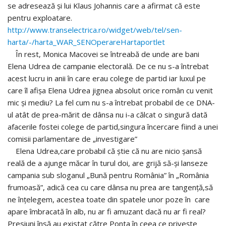
se adresează și lui Klaus Johannis care a afirmat că este
pentru exploatare.
http://www.transelectrica.ro/widget/web/tel/sen-
harta/-/harta_WAR_SENOperareHartaportlet
În rest, Monica Macovei se întreabă de unde are bani
Elena Udrea de campanie electorală. De ce nu s-a întrebat
acest lucru in anii în care erau colege de partid iar luxul pe
care îl afișa Elena Udrea jignea absolut orice român cu venit
mic și mediu? La fel cum nu s-a întrebat probabil de ce DNA-
ul atât de prea-mărit de dânsa nu i-a călcat o singură dată
afacerile fostei colege de partid,singura încercare fiind a unei
comisii parlamentare de „investigare”
Elena Udrea,care probabil că știe că nu are nicio șansă
reală de a ajunge măcar în turul doi, are grijă să-și lanseze
campania sub sloganul „Bună pentru România” în „România
frumoasă”, adică cea cu care dânsa nu prea are tangență,să
ne înțelegem, acestea toate din spatele unor poze în care
apare îmbracată în alb, nu ar fi amuzant dacă nu ar fi real?
Presiuni însă au existat către Ponta în ceea ce privește