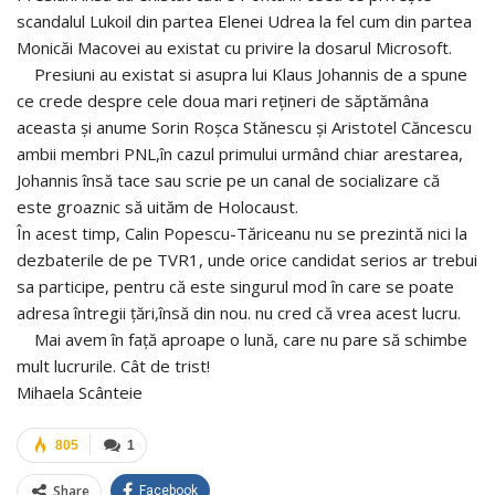
scandalul Lukoil din partea Elenei Udrea la fel cum din partea
Monicăi Macovei au existat cu privire la dosarul Microsoft.
Presiuni au existat si asupra lui Klaus Johannis de a spune
ce crede despre cele doua mari rețineri de săptămâna
aceasta și anume Sorin Roșca Stănescu și Aristotel Căncescu
ambii membri PNL,în cazul primului urmând chiar arestarea,
Johannis însă tace sau scrie pe un canal de socializare că
este groaznic să uităm de Holocaust.
În acest timp, Calin Popescu-Tăriceanu nu se prezintă nici la
dezbaterile de pe TVR1, unde orice candidat serios ar trebui
sa participe, pentru că este singurul mod în care se poate
adresa întregii țări,însă din nou. nu cred că vrea acest lucru.
Mai avem în față aproape o lună, care nu pare să schimbe
mult lucrurile. Cât de trist!
Mihaela Scânteie
805
1
Share
Facebook