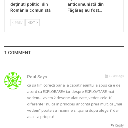
deținuți politici din
anticomunistă din
România comunistă
Făgăraș au fost…
PREV
NEXT
1 COMMENT
12 ani ago
Paul
Says
ca sa fim corecti pana la capat neamtul a spus ca e de
acord cu EXPLORAREA iar despre EXPLOATARE mai
vedem… avem 2 desene alaturate, vedeti cele 10
diferente? nu ca in principiu ar conta prea mult, ca „mai
vedem” poate sa insemne si „pana dupa alegeri” dar
asa, ca pricipiu!
Reply