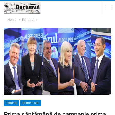
Home
Editorial
Editorial
Ultimele ştiri
Prima săptămânâ de campanie,prima