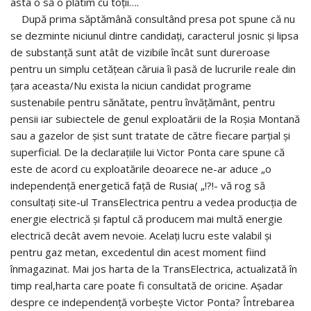
asta o să o plătim cu toții….
După prima săptămână consultând presa pot spune că nu
se dezminte niciunul dintre candidați, caracterul josnic și lipsa
de substanță sunt atât de vizibile încât sunt dureroase
pentru un simplu cetățean căruia îi pasă de lucrurile reale din
țara aceasta/Nu exista la niciun candidat programe
sustenabile pentru sănătate, pentru învățământ, pentru
pensii iar subiectele de genul exploatării de la Roșia Montană
sau a gazelor de șist sunt tratate de către fiecare parțial și
superficial. De la declarațiile lui Victor Ponta care spune că
este de acord cu exploatările deoarece ne-ar aduce „o
independență energetică față de Rusia( „!?!- vă rog să
consultați site-ul TransElectrica pentru a vedea producția de
energie electrică și faptul că producem mai multă energie
electrică decât avem nevoie. Acelați lucru este valabil și
pentru gaz metan, excedentul din acest moment fiind
înmagazinat. Mai jos harta de la TransElectrica, actualizată în
timp real,harta care poate fi consultată de oricine. Așadar
despre ce independență vorbește Victor Ponta? Întrebarea