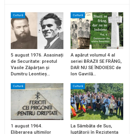
Cultură
Cultură
5 august 1976. Asasinați
A apărut volumul 4 al
de Securitate: preotul
seriei BRAZII SE FRÂNG,
Vasile Zăpârțan și
DAR NU SE ÎNDOIESC de
Dumitru Leontieș…
Ion Gavrilă…
Cultură
Cultură
1 august 1964.
La Sâmbăta de Sus,
Eliberarea ultimilor
luptătorii în Rezistența