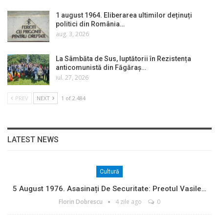
1 august 1964. Eliberarea ultimilor deținuți
politici din România…
aug. 3, 2026
La Sâmbăta de Sus, luptătorii în Rezistența
anticomunistă din Făgăraș…
iul. 27, 2026
PREV
NEXT
1 of 2.484
LATEST NEWS
Cultură
5 August 1976. Asasinați De Securitate: Preotul Vasile…
Florin Dobrescu
4 zile ago
0