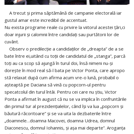
A trecut și prima săptămână de campanie electorală iar
gustul amar este incredibil de accentuat.
Nu exista programe reale cu privire la viitorul acestei țări,ci
doar injurii și calomnii între candidați sau purtătorii lor de
cuvânt.
Observ o predilecție a candidaților de „dreapta” de a se
bate între ei,uitând cu toții de candidatul de „stanga”, parcă
toți au ca scop să ajungă în turul doi, însă nimeni nu-și
dorește în mod real să-l bata pe Victor Ponta, care apropo
stă relaxat după cum afirma acum vre-o lună, probabil o
așteaptă pe Daciana să vină cu popcorn-ul pentru
specatcolul din turul întâi. Pentru cei care nu știu, Victor
Ponta a afirmat în august că nu se va implica în confruntările
din primul tur al prezidenţialelor, când îşi va lua „popcorn şi
băutură răcoritoare” şi se va uita la dezbaterile între
„doamnele…doamna Macovei, doamna Udrea, domnul
Diaconescu, domnul Iohannis, şi aşa mai departe”. Aroganța