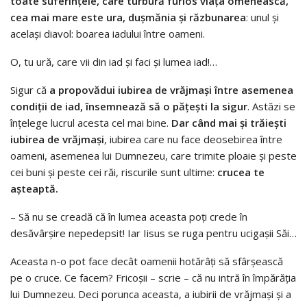
toate suferinţele, care turbură furios viața omenească,
cea mai mare este ura, duşmănia şi răzbunarea
: unul şi
acelaşi diavol: boarea iadului între oameni.
O, tu ură, care vii din iad şi faci şi lumea iad!…
Sigur că
a propovădui iubirea de vrăjmaşi între asemenea
condiţii de iad, însemnează să o păţeşti la sigur
. Astăzi se
înţelege lucrul acesta cel mai bine.
Dar când mai şi trăieşti
iubirea de vrăjmaşi
, iubirea care nu face deosebirea între
oameni, asemenea lui Dumnezeu, care trimite ploaie şi peste
cei buni şi peste cei răi, riscurile sunt ultime:
crucea te
aşteaptă.
– Să nu se creadă că în lumea aceasta poţi crede în
desăvârşire nepedepsit! Iar Iisus se ruga pentru ucigaşii Săi…
Aceasta n-o pot face decât oamenii hotărâţi să sfârşească
pe o cruce. Ce facem? Fricoşii – scrie – că nu intră în împărăţia
lui Dumnezeu. Deci porunca aceasta, a iubirii de vrăjmaşi şi a