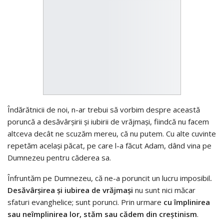
Îndărătnicii de noi, n-ar trebui să vorbim despre această
poruncă a desăvârşirii şi iubirii de vrăjmaşi, fiindcă nu facem
altceva decât ne scuzăm mereu, că nu putem. Cu alte cuvinte
repetăm acelaşi păcat, pe care l-a făcut Adam, dând vina pe
Dumnezeu pentru căderea sa.
Înfruntăm pe Dumnezeu, că ne-a poruncit un lucru imposibil
.
Desăvârşirea şi iubirea de vrăjmaşi
nu sunt nici măcar
sfaturi evanghelice; sunt porunci. Prin urmare
cu împlinirea
sau neîmplinirea lor, stăm sau cădem din creştinism
.