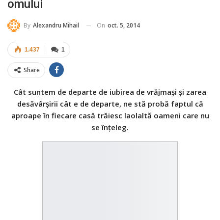
omului
On
oct. 5, 2014
By
Alexandru Mihail
1.437
1
Share
Cât suntem de departe de iubirea de vrăjmaşi şi zarea
desăvârşirii cât e de departe, ne stă probă faptul că
aproape în fiecare casă trăiesc laolaltă oameni care nu
se înţeleg.