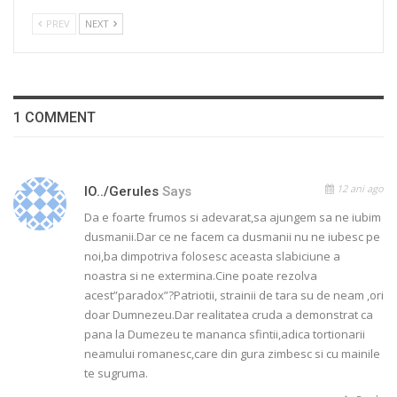
PREV
NEXT
1 COMMENT
12 ani ago
IO../gerules
Says
Da e foarte frumos si adevarat,sa ajungem sa ne iubim
dusmanii.Dar ce ne facem ca dusmanii nu ne iubesc pe
noi,ba dimpotriva folosesc aceasta slabiciune a
noastra si ne extermina.Cine poate rezolva
acest”paradox”?Patriotii, strainii de tara su de neam ,ori
doar Dumnezeu.Dar realitatea cruda a demonstrat ca
pana la Dumezeu te mananca sfintii,adica tortionarii
neamului romanesc,care din gura zimbesc si cu mainile
te sugruma.