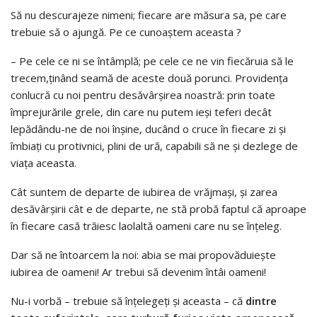
Să nu descurajeze nimeni; fiecare are măsura sa, pe care
trebuie să o ajungă. Pe ce cunoaştem aceasta ?
– Pe cele ce ni se întâmplă; pe cele ce ne vin fiecăruia să le
trecem,ţinând seamă de aceste două porunci. Providenţa
conlucră cu noi pentru desăvârşirea noastră: prin toate
împrejurările grele, din care nu putem ieşi teferi decât
lepădându-ne de noi înşine, ducând o cruce în fiecare zi şi
îmbiaţi cu protivnici, plini de ură, capabili să ne şi dezlege de
viaţa aceasta.
Cât suntem de departe de iubirea de vrăjmaşi, şi zarea
desăvârşirii cât e de departe, ne stă probă faptul că aproape
în fiecare casă trăiesc laolaltă oameni care nu se înţeleg.
Dar să ne întoarcem la noi: abia se mai propovăduieşte
iubirea de oameni! Ar trebui să devenim întâi oameni!
Nu-i vorbă – trebuie să înţelegeţi şi aceasta – că
dintre