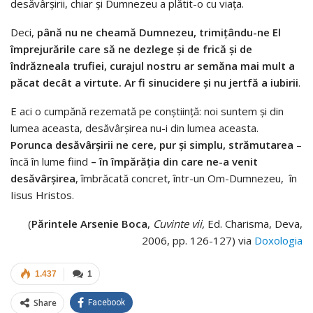
desăvârşirii, chiar şi Dumnezeu a plătit-o cu viaţa.
Deci,
până nu ne cheamă Dumnezeu, trimiţându-ne El
împrejurările care să ne dezlege şi de frică şi de
îndrăzneala trufiei, curajul nostru ar semăna mai mult a
păcat decât a virtute. Ar fi sinucidere şi nu jertfă a iubirii
.
E aci o cumpănă rezemată pe conştiinţă: noi suntem şi din
lumea aceasta, desăvârşirea nu-i din lumea aceasta.
Porunca desăvârşirii ne cere, pur şi simplu, strămutarea
–
încă în lume fiind
– în împărăţia din care ne-a venit
desăvârşirea
, îmbrăcată concret, într-un Om-Dumnezeu, în
Iisus Hristos.
(
Părintele Arsenie Boca
,
Cuvinte vii,
Ed. Charisma, Deva,
2006, pp. 126-127) via
Doxologia
1.437
1
Share
Facebook