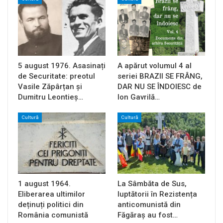
5 august 1976. Asasinați
A apărut volumul 4 al
de Securitate: preotul
seriei BRAZII SE FRÂNG,
Vasile Zăpârțan și
DAR NU SE ÎNDOIESC de
Dumitru Leontieș…
Ion Gavrilă…
Cultură
Cultură
1 august 1964.
La Sâmbăta de Sus,
Eliberarea ultimilor
luptătorii în Rezistența
deținuți politici din
anticomunistă din
România comunistă
Făgăraș au fost…