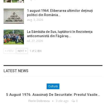
1 august 1964. Eliberarea ultimilor deținuți
politici din România…
aug. 3, 2026
La Sâmbăta de Sus, luptătorii în Rezistența
anticomunistă din Făgăraș…
iul. 27, 2026
PREV
NEXT
1 of 2.484
LATEST NEWS
Cultură
5 August 1976. Asasinați De Securitate: Preotul Vasile…
Florin Dobrescu
3 zile ago
0