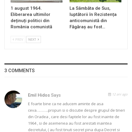
1 august 1964.
La Sâmbăta de Sus,
Eliberarea ultimilor
luptătorii în Rezistența
deținuți politici din
anticomunistă din
România comunistă
Făgăraș au fost…
PREV
NEXT
3 COMMENTS
12 ani ago
Emil Hidos
Says
E foarte bine ca ne aducem aminte de asa
ceva………..propun si o discutie despre grupul de tineri
din Oradea , care desi faptele lor au fost inainte de
1964 , si de asemenea au fost arestati inaintea
decretului, ( au fost tinuti secret pina dupa Decret si