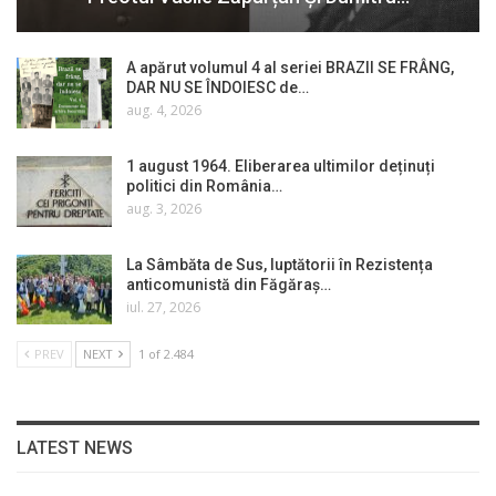
A apărut volumul 4 al seriei BRAZII SE FRÂNG,
DAR NU SE ÎNDOIESC de…
aug. 4, 2026
1 august 1964. Eliberarea ultimilor deținuți
politici din România…
aug. 3, 2026
La Sâmbăta de Sus, luptătorii în Rezistența
anticomunistă din Făgăraș…
iul. 27, 2026
PREV
NEXT
1 of 2.484
LATEST NEWS