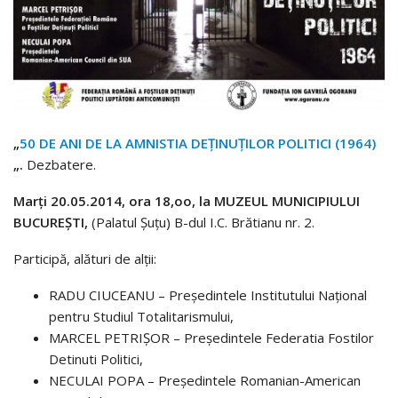
„
50 DE ANI DE LA AMNISTIA DEŢINUŢILOR POLITICI (1964)
„.
Dezbatere.
Marţi 20.05.2014, ora 18,oo, la MUZEUL MUNICIPIULUI
BUCUREŞTI,
(Palatul Şuţu) B-dul I.C. Brătianu nr. 2.
Participă, alături de alţii:
RADU CIUCEANU – Preşedintele Institutului Naţional
pentru Studiul Totalitarismului,
MARCEL PETRIŞOR – Preşedintele Federatia Fostilor
Detinuti Politici,
NECULAI POPA – Preşedintele Romanian-American