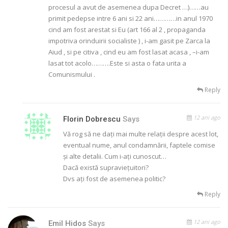
procesul a avut de asemenea dupa Decret …)……au
primit pedepse intre 6 ani si 22 ani…………in anul 1970
cind am fost arestat si Eu (art 166 al 2 , propaganda
impotriva orinduirii socialiste ) , i-am gasit pe Zarca la
Aiud , si pe citiva , cind eu am fost lasat acasa , –i-am
lasat tot acolo……….Este si asta o fata urita a
Comunismului .
Reply
12 ani ago
Florin Dobrescu
Says
Vă rog să ne daţi mai multe relaţii despre acest lot,
eventual nume, anul condamnării, faptele comise
şi alte detalii. Cum i-aţi cunoscut…
Dacă există supravieţuitori?
Dvs aţi fost de asemenea politic?
Reply
12 ani ago
Emil Hidos
Says