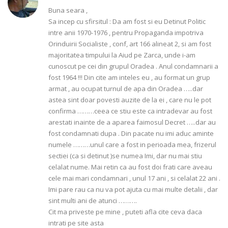
Buna seara ,
Sa incep cu sfirsitul : Da am fost si eu Detinut Politic
intre anii 1970-1976 , pentru Propaganda impotriva
Orinduirii Socialiste , conf, art 166 alineat 2, si am fost
majoritatea timpului la Aiud pe Zarca, unde i-am
cunoscut pe cei din grupul Oradea . Anul condamnarii a
fost 1964 !!! Din cite am inteles eu , au format un grup
armat , au ocupat turnul de apa din Oradea …..dar
astea sint doar povesti auzite de la ei , care nu le pot
confirma ………ceea ce stiu este ca intradevar au fost
arestati inainte de a aparea faimosul Decret …..dar au
fost condamnati dupa . Din pacate nu imi aduc aminte
numele ………unul care a fost in perioada mea, frizerul
sectiei (ca si detinut )se numea Imi, dar nu mai stiu
celalat nume. Mai retin ca au fost doi frati care aveau
cele mai mari condamnari , unul 17 ani , si celalat 22 ani .
Imi pare rau ca nu va pot ajuta cu mai multe detalii , dar
sint multi ani de atunci ……….
Cit ma priveste pe mine , puteti afla cite ceva daca
intrati pe site asta