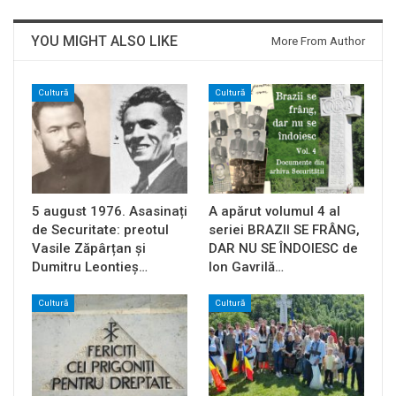
YOU MIGHT ALSO LIKE
More From Author
Cultură
Cultură
5 august 1976. Asasinați
A apărut volumul 4 al
de Securitate: preotul
seriei BRAZII SE FRÂNG,
Vasile Zăpârțan și
DAR NU SE ÎNDOIESC de
Dumitru Leontieș…
Ion Gavrilă…
Cultură
Cultură