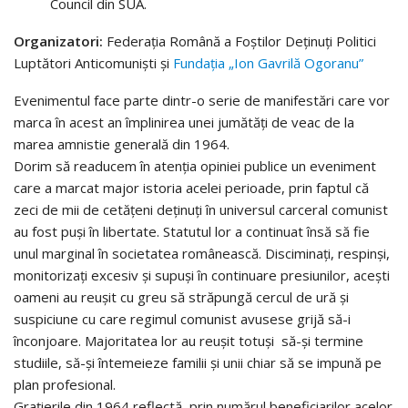
Council din SUA.
Organizatori:
Federaţia Română a Foştilor Deţinuţi Politici
Luptători Anticomunişti şi
Fundaţia „Ion Gavrilă Ogoranu”
Evenimentul face parte dintr-o serie de manifestări care vor
marca în acest an împlinirea unei jumătăţi de veac de la
marea amnistie generală din 1964.
Dorim să readucem în atenţia opiniei publice un eveniment
care a marcat major istoria acelei perioade, prin faptul că
zeci de mii de cetăţeni deţinuţi în universul carceral comunist
au fost puşi în libertate. Statutul lor a continuat însă să fie
unul marginal în societatea românească. Disciminaţi, respinşi,
monitorizaţi excesiv şi supuşi în continuare presiunilor, aceşti
oameni au reuşit cu greu să străpungă cercul de ură şi
suspiciune cu care regimul comunist avusese grijă să-i
înconjoare. Majoritatea lor au reuşit totuşi să-şi termine
studiile, să-şi întemeieze familii şi unii chiar să se impună pe
plan profesional.
Graţierile din 1964 reflectă, prin numărul beneficiarilor acelor