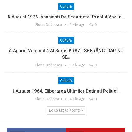
Cultură
5 August 1976. Asasinați De Securitate: Preotul Vasile…
Florin Dobrescu
2 zile ago
0
Cultură
A Apărut Volumul 4 Al Seriei BRAZII SE FRÂNG, DAR NU
SE…
Florin Dobrescu
3 zile ago
0
Cultură
1 August 1964. Eliberarea Ultimilor Deținuți Politici…
Florin Dobrescu
4 zile ago
0
LOAD MORE POSTS