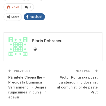
2.128
3
Share
Facebook
Florin Dobrescu
PREV POST
NEXT POST
Părintele Cleopa Ilie –
Victor Ponta s-a pozat
Predică la Duminica
cu steagul moldovenist
Samarinencii – Despre
al comunistilor de peste
rugăciunea în duh și în
Prut
adevăr