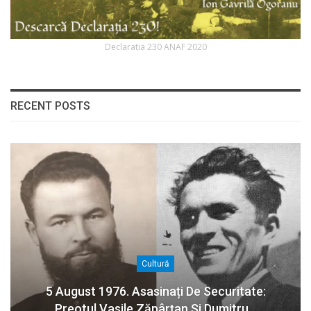
Declaratia 230 ANAF 2020
RECENT POSTS
Cultură
5 August 1976. Asasinați De Securitate:
Preotul Vasile Zăpârțan Și Dumitru…