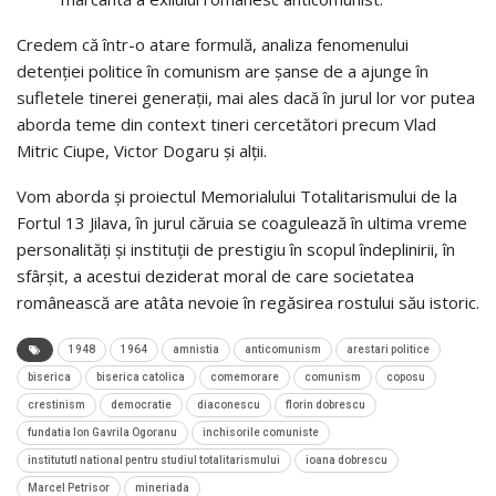
Credem că într-o atare formulă, analiza fenomenului
detenției politice în comunism are șanse de a ajunge în
sufletele tinerei generații, mai ales dacă în jurul lor vor putea
aborda teme din context tineri cercetători precum Vlad
Mitric Ciupe, Victor Dogaru și alții.
Vom aborda și proiectul Memorialului Totalitarismului de la
Fortul 13 Jilava, în jurul căruia se coagulează în ultima vreme
personalități și instituții de prestigiu în scopul îndeplinirii, în
sfârșit, a acestui deziderat moral de care societatea
românească are atâta nevoie în regăsirea rostului său istoric.
1948
1964
amnistia
anticomunism
arestari politice
biserica
biserica catolica
comemorare
comunism
coposu
crestinism
democratie
diaconescu
florin dobrescu
fundatia Ion Gavrila Ogoranu
inchisorile comuniste
institututl national pentru studiul totalitarismului
ioana dobrescu
Marcel Petrisor
mineriada