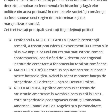
decrete, amploarea fenomenului închisorilor şi lagărelor
politice din acea perioadă în care elitele societăţii româneşti
au fost supuse unui regim de exterminare şi de
marginalizare socială.
Cei trei invitaţi principali sunt toţi foşti deţinuţi politici.
Profesorul RADU CIUCEANU a luptat în rezistență
armată, a trecut prin infernul experimentului Pitești și în
plus s-a impus ca unul din cei mai mari istorici romani
contemporani, conducând de 2 decenii prestigiosul
institut de cercetare a fenomenului totalitar românesc.
MARCEL PETRIŞOR este un reputat scriitor, cunoscut
peste hotarele țării, având în acest moment funcția de
președinte al Federației Foștilor Deținuți Politici.
NECULAI POPA, luptător anticomunist trimis de
structurile americane în România comunistă în 1951,
este președintele prestigioasei instituții Romanian-
American Council din Los Angeles și o personalitate
marcantă a exilului românesc anticomunist.