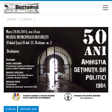
Home
Cultură
Cultură
Ultimele ştiri