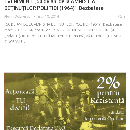
EVENIMENT. „50 de ani de la AMNISTIA
DEŢINUŢILOR POLITICI (1964)”. Dezbatere.
Florin Dobrescu
mai 18, 2014
3
"50 DE ANI DE LA AMNISTIA DEŢINUŢILOR POLITICI (1964)". Dezbatere.
Marţi 20.05.2014, ora 18,oo, la MUZEUL MUNICIPIULUI BUCUREŞTI,
(Palatul Şuţu) B-dul I.C. Brătianu nr. 2. Participă, alături de alţii: RADU
CIUCEANU -…