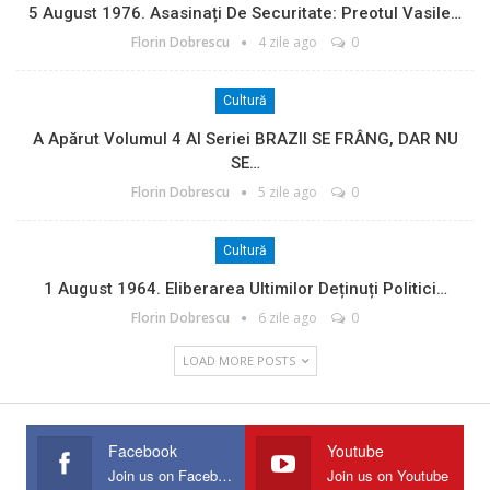
5 August 1976. Asasinați De Securitate: Preotul Vasile…
Florin Dobrescu
4 zile ago
0
Cultură
A Apărut Volumul 4 Al Seriei BRAZII SE FRÂNG, DAR NU
SE…
Florin Dobrescu
5 zile ago
0
Cultură
1 August 1964. Eliberarea Ultimilor Deținuți Politici…
Florin Dobrescu
6 zile ago
0
LOAD MORE POSTS
Facebook
Youtube
Join us on Facebook
Join us on Youtube