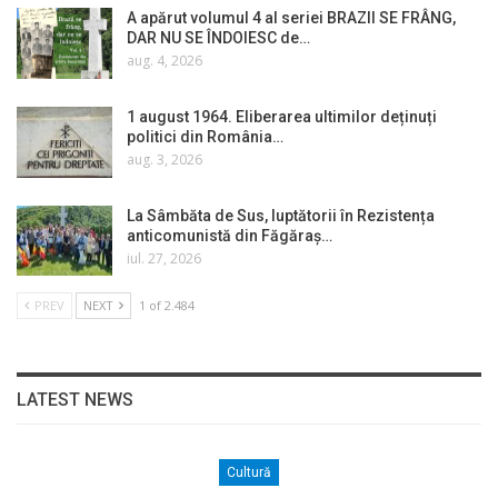
A apărut volumul 4 al seriei BRAZII SE FRÂNG,
DAR NU SE ÎNDOIESC de…
aug. 4, 2026
1 august 1964. Eliberarea ultimilor deținuți
politici din România…
aug. 3, 2026
La Sâmbăta de Sus, luptătorii în Rezistența
anticomunistă din Făgăraș…
iul. 27, 2026
PREV
NEXT
1 of 2.484
LATEST NEWS
Cultură