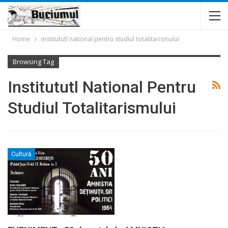
Home
institututl national pentru studiul totalitarismului
Browsing Tag
Institututl National Pentru
Studiul Totalitarismului
Cultură