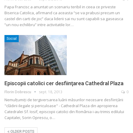
Papa Francisc a anuntat un scenariu teribil in ceea ce priveste
Biserica Catolica, afirmand ca aceasta “se va prabusi precum un
castel din carti de joc” daca liderii sai nu sunt capabili sa gaseasca
“un nou echilibru” intre activitatile lor…
Social
Episcopii catolici cer desfiinţarea Cathedral Plaza
Florin Dobrescu
sept. 18, 2013
0
Nemulţumiţi de tergiversarea luării măsurilor necesare desfiinţării
"clădirii ilegale şi periculoase" - Cathedral Plaza din apropierea
Catedralei Sf. Iosif, episcopii catolici din România i-au trimis edilului
Capitalei, Sorin Oprescu, o…
OLDER POSTS