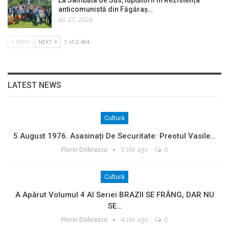
La Sâmbăta de Sus, luptătorii în Rezistența
anticomunistă din Făgăraș…
iul. 27, 2026
PREV
NEXT
1 of 2.484
LATEST NEWS
Cultură
5 August 1976. Asasinați De Securitate: Preotul Vasile…
Florin Dobrescu
3 zile ago
0
Cultură
A Apărut Volumul 4 Al Seriei BRAZII SE FRÂNG, DAR NU
SE…
Florin Dobrescu
4 zile ago
0