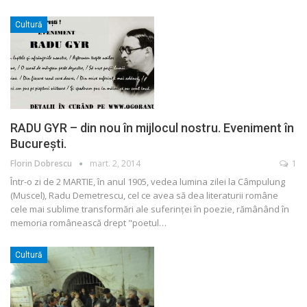
Cultură
RADU GYR – din nou în mijlocul nostru. Eveniment în
Bucureşti.
Florin Dobrescu
mart. 2, 2014
1
Într-o zi de 2 MARTIE, în anul 1905, vedea lumina zilei la Câmpulung
(Muscel), Radu Demetrescu, cel ce avea să dea literaturii române
cele mai sublime transformări ale suferinţei în poezie, rămânând în
memoria românească drept "poetul…
Cultură