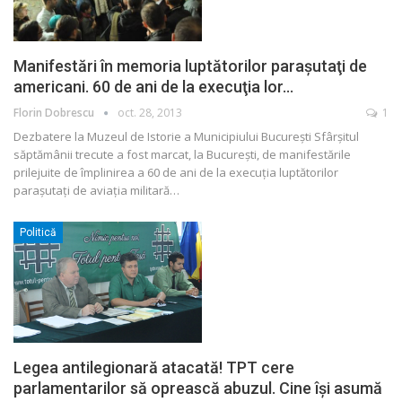
Manifestări în memoria luptătorilor paraşutaţi de
americani. 60 de ani de la execuţia lor…
Florin Dobrescu
oct. 28, 2013
1
Dezbatere la Muzeul de Istorie a Municipiului Bucureşti Sfârşitul
săptămânii trecute a fost marcat, la Bucureşti, de manifestările
prilejuite de împlinirea a 60 de ani de la execuţia luptătorilor
paraşutaţi de aviaţia militară
…
Politică
Legea antilegionară atacată! TPT cere
parlamentarilor să oprească abuzul. Cine îşi asumă