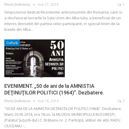
Florin Dobrescu
mai 27, 2016
1
Simpozionul dedicat Rezistentei anticomuniste din Romania, care si-
a desfasurat lucrarile la Sala Unirii din Alba Iulia, a beneficiat de un
interes deosebit din partea celor participanti, in special tineri de la
liceele din Alba…
Cultură
EVENIMENT. „50 de ani de la AMNISTIA
DEŢINUŢILOR POLITICI (1964)”. Dezbatere.
Florin Dobrescu
mai 18, 2014
3
"50 DE ANI DE LA AMNISTIA DEŢINUŢILOR POLITICI (1964)". Dezbatere.
Marţi 20.05.2014, ora 18,oo, la MUZEUL MUNICIPIULUI BUCUREŞTI,
(Palatul Şuţu) B-dul I.C. Brătianu nr. 2. Participă, alături de alţii: RADU
CIUCEANU -…