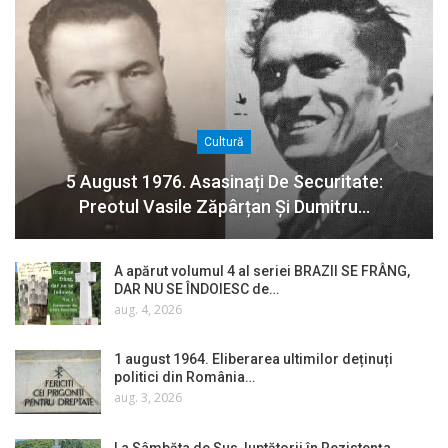
Cultură
5 August 1976. Asasinați De Securitate:
Preotul Vasile Zăpârțan Și Dumitru…
A apărut volumul 4 al seriei BRAZII SE FRÂNG,
DAR NU SE ÎNDOIESC de…
aug. 4, 2026
1 august 1964. Eliberarea ultimilor deținuți
politici din România…
aug. 3, 2026