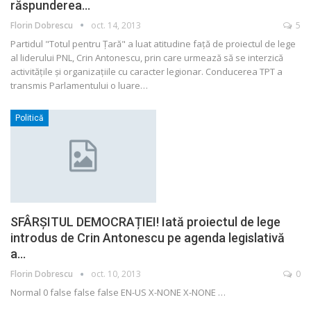
răspunderea…
Florin Dobrescu
oct. 14, 2013
5
Partidul "Totul pentru Ţară" a luat atitudine faţă de proiectul de lege
al liderului PNL, Crin Antonescu, prin care urmează să se interzică
activităţile şi organizaţiile cu caracter legionar. Conducerea TPT a
transmis Parlamentului o luare…
Politică
SFÂRȘITUL DEMOCRAȚIEI! Iată proiectul de lege
introdus de Crin Antonescu pe agenda legislativă
a…
Florin Dobrescu
oct. 10, 2013
0
Normal 0 false false false EN-US X-NONE X-NONE
…