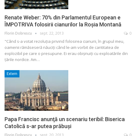
Renate Weber: 70% din Parlamentul European e
ÎMPOTRIVA folosirii cianurilor la Roşia Montană
Florin Dobrescu
sept. 22, 2013
0
"Când s-a votat rezoluţia privind folosirea cianurii, în grupul meu,
oamenii rămăseseră năuciţi când le-am vorbit de cantitatea de
explozibil pe care o presupune. Ei erau obişnuiţi cu exploatările din
ţările nordice. Am…
Extern
Papa Francisc anunţă un scenariu teribil: Biserica
Catolică s-ar putea prăbuşi
Florin Dobrescu
sept. 20, 2013
0