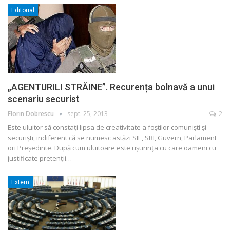
Editorial
„AGENTURILI STRĂINE”. Recurența bolnavă a unui
scenariu securist
Florin Dobrescu
sept. 25, 2013
2
Este uluitor să constați lipsa de creativitate a foștilor comuniști și
securiști, indiferent că se numesc astăzi SIE, SRI, Guvern, Parlament
ori Președinte. După cum uluitoare este ușurința cu care oameni cu
justificate pretenții…
Extern