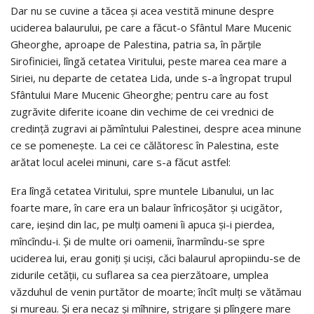
Dar nu se cuvine a tăcea şi acea vestită minune despre
uciderea balaurului, pe care a făcut-o Sfântul Mare Mucenic
Gheorghe, aproape de Palestina, patria sa, în părţile
Sirofiniciei, lîngă cetatea Viritului, peste marea cea mare a
Siriei, nu departe de cetatea Lida, unde s-a îngropat trupul
Sfântului Mare Mucenic Gheorghe; pentru care au fost
zugrăvite diferite icoane din vechime de cei vrednici de
credinţă zugravi ai pămîntului Palestinei, despre acea minune
ce se pomeneşte. La cei ce călătoresc în Palestina, este
arătat locul acelei minuni, care s-a făcut astfel:
Era lîngă cetatea Viritului, spre muntele Libanului, un lac
foarte mare, în care era un balaur înfricoşător şi ucigător,
care, ieşind din lac, pe mulţi oameni îi apuca şi-i pierdea,
mîncîndu-i. Şi de multe ori oamenii, înarmîndu-se spre
uciderea lui, erau goniţi şi ucişi, căci balaurul apropiindu-se de
zidurile cetăţii, cu suflarea sa cea pierzătoare, umplea
văzduhul de venin purtător de moarte; încît mulţi se vătămau
şi mureau. Şi era necaz şi mîhnire, strigare şi plîngere mare