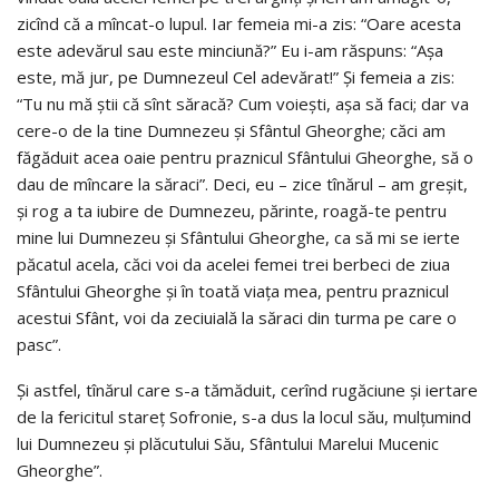
zicînd că a mîncat-o lupul. Iar femeia mi-a zis: “Oare acesta
este adevărul sau este minciună?” Eu i-am răspuns: “Aşa
este, mă jur, pe Dumnezeul Cel adevărat!” Şi femeia a zis:
“Tu nu mă ştii că sînt săracă? Cum voieşti, aşa să faci; dar va
cere-o de la tine Dumnezeu şi Sfântul Gheorghe; căci am
făgăduit acea oaie pentru praznicul Sfântului Gheorghe, să o
dau de mîncare la săraci”. Deci, eu – zice tînărul – am greşit,
şi rog a ta iubire de Dumnezeu, părinte, roagă-te pentru
mine lui Dumnezeu şi Sfântului Gheorghe, ca să mi se ierte
păcatul acela, căci voi da acelei femei trei berbeci de ziua
Sfântului Gheorghe şi în toată viaţa mea, pentru praznicul
acestui Sfânt, voi da zeciuială la săraci din turma pe care o
pasc”.
Şi astfel, tînărul care s-a tămăduit, cerînd rugăciune şi iertare
de la fericitul stareţ Sofronie, s-a dus la locul său, mulţumind
lui Dumnezeu şi plăcutului Său, Sfântului Marelui Mucenic
Gheorghe”.