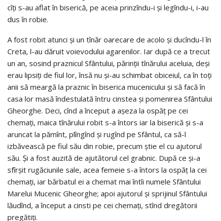
cîţi s-au aflat în biserică, pe aceia prinzîndu-i şi legîndu-i, i-au
dus în robie.
A fost robit atunci şi un tînăr oarecare de acolo şi ducîndu-l în
Creta, l-au dăruit voievodului agarenilor. Iar după ce a trecut
un an, sosind praznicul Sfântului, părinţii tînărului aceluia, deşi
erau lipsiţi de fiul lor, însă nu şi-au schimbat obiceiul, ca în toţi
anii să meargă la praznic în biserica mucenicului şi să facă în
casa lor masă îndestulată întru cinstea şi pomenirea Sfântului
Gheorghe. Deci, cînd a început a aşeza la ospăţ pe cei
chemaţi, maica tînărului robit s-a întors iar la biserică şi s-a
aruncat la pămînt, plîngînd şi rugînd pe Sfântul, ca să-l
izbăvească pe fiul său din robie, precum ştie el cu ajutorul
său. Şi a fost auzită de ajutătorul cel grabnic. După ce şi-a
sfîrşit rugăciunile sale, acea femeie s-a întors la ospăţ la cei
chemaţi, iar bărbatul ei a chemat mai întîi numele Sfântului
Marelui Mucenic Gheorghe; apoi ajutorul şi sprijinul Sfântului
lăudînd, a început a cinsti pe cei chemaţi, stînd dregătorii
pregătiţi.