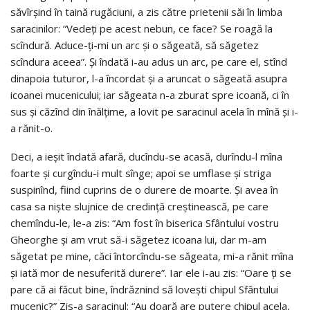
săvîrşind în taină rugăciuni, a zis către prietenii săi în limba
saracinilor: “Vedeţi pe acest nebun, ce face? Se roagă la
scîndură. Aduce-ţi-mi un arc şi o săgeată, să săgetez
scîndura aceea”. Şi îndată i-au adus un arc, pe care el, stînd
dinapoia tuturor, l-a încordat şi a aruncat o săgeată asupra
icoanei mucenicului; iar săgeata n-a zburat spre icoană, ci în
sus şi căzînd din înălţime, a lovit pe saracinul acela în mînă şi i-
a rănit-o.
Deci, a ieşit îndată afară, ducîndu-se acasă, durîndu-l mîna
foarte şi curgîndu-i mult sînge; apoi se umflase şi striga
suspinînd, fiind cuprins de o durere de moarte. Şi avea în
casa sa nişte slujnice de credinţă creştinească, pe care
chemîndu-le, le-a zis: “Am fost în biserica Sfântului vostru
Gheorghe şi am vrut să-i săgetez icoana lui, dar m-am
săgetat pe mine, căci întorcîndu-se săgeata, mi-a rănit mîna
şi iată mor de nesuferită durere”. Iar ele i-au zis: “Oare ţi se
pare că ai făcut bine, îndrăznind să loveşti chipul Sfântului
mucenic?” Zis-a saracinul: “Au doară are putere chipul acela,