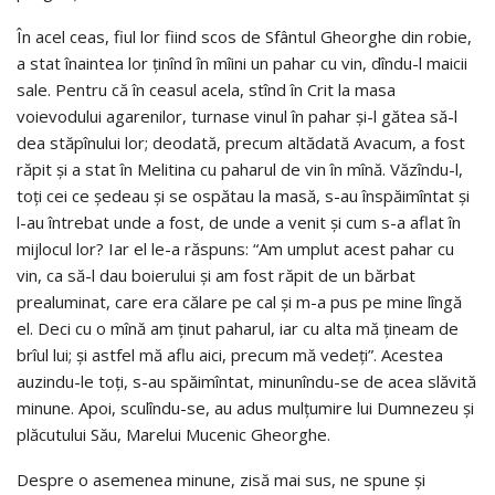
În acel ceas, fiul lor fiind scos de Sfântul Gheorghe din robie,
a stat înaintea lor ţinînd în mîini un pahar cu vin, dîndu-l maicii
sale. Pentru că în ceasul acela, stînd în Crit la masa
voievodului agarenilor, turnase vinul în pahar şi-l gătea să-l
dea stăpînului lor; deodată, precum altădată Avacum, a fost
răpit şi a stat în Melitina cu paharul de vin în mînă. Văzîndu-l,
toţi cei ce şedeau şi se ospătau la masă, s-au înspăimîntat şi
l-au întrebat unde a fost, de unde a venit şi cum s-a aflat în
mijlocul lor? Iar el le-a răspuns: “Am umplut acest pahar cu
vin, ca să-l dau boierului şi am fost răpit de un bărbat
prealuminat, care era călare pe cal şi m-a pus pe mine lîngă
el. Deci cu o mînă am ţinut paharul, iar cu alta mă ţineam de
brîul lui; şi astfel mă aflu aici, precum mă vedeţi”. Acestea
auzindu-le toţi, s-au spăimîntat, minunîndu-se de acea slăvită
minune. Apoi, sculîndu-se, au adus mulţumire lui Dumnezeu şi
plăcutului Său, Marelui Mucenic Gheorghe.
Despre o asemenea minune, zisă mai sus, ne spune şi