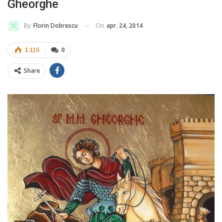
Gheorghe
On
apr. 24, 2014
By
Florin Dobrescu
1.115
0
Share