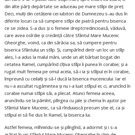
din alte părţi depărtate se aduceau pe mare stîlpi de preţ.
Deci, mulţi din cetăţenii cei iubitori de Dumnezeu s-au dus în
diferite locuri ca să cumpere stîlpi de piatră pentru biserica
ce se zidea. S-a dus şi o femeie dreptcredincioasă, văduvă,
care avea osîrdie şi credinţă către Sfântul Mare Mucenic
Gheorghe, voind, ca din sărăcia sa, să cumpere pentru
biserica Sfântului un stîlp. Şi, cumpărînd dintr-un loc un stîlp
ales, l-a adus la malul mării, unde un alt bărbat bogat din
cetatea Ramel, cumpărînd cîţiva stîlpi îi punea în corabie; şi a
rugat mult femeia pe omul acela, să-i ia şi stîlpul ei în corabie,
împreună cu ceilalţi şi să-l ducă la biserica mucenicului. Iar el
nu i-a ascultat rugămintea şi nu i-a luat stîlpul ei; ci, aruncînd în
corabie numai stîlpii săi, a plecat. Atunci femeia aceea,
aruncîndu-se la pămînt, plîngea cu jale şi chema în ajutor pe
Sfântul Mare Mucenic, ca să rînduiască precum ştie el, ca şi
stîlpul ei să fie dus în Ramel, la biserica lui.
Astfel femeia, mîhnindu-se şi plîngînd, a adormit şi i s-a
arătat în vis Sfântul Mare Mucenic Gheorghe în chip de