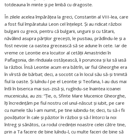
totdeauna în minte şi pe limbă cu dragoste.
În zilele acelea împărăţea la greci, Constantin al VIII-lea, care
a fost fiul împăratului Leon cel înţelept. Şi au ridicat război
bulgarii cu grecii, pentru că bulgarii, ungurii şi cu tătarii,
năvălind asupra părţilor greceşti, le pustiau, prădîndu-le şi a
fost nevoie ca oastea grecească să se adune în cete. Iar de
vreme ce Leontie era locuitor al cetăţii Amastridei în
Paflagonia, din rînduiala ostăşească, îi poruncea şi lui să iasă
la război. Însă Leontie acum era bătrîn, iar fiul Gheorghe era
în vîrstă de bărbat; deci, a socotit ca în locul său să-şi trimită
fiul la oaste. Şi luîndu-l pe el Leontie şi Teofana, l-au dus mai
întîi în biserica mai sus-zisă şi, rugîndu-se înaintea icoanei
mucenicului, au zis: “Ţie, o, Sfinte Mare Mucenice Gheorghe,
îţi încredinţăm pe fiul nostru cel unul-născut şi iubit, pe care
cu numele tău l-am numit, pe tine iubindu-te; deci, tu să-i fii
povăţuitor în cale şi păzitor în război şi să-l întorci la noi
întreg şi sănătos, ca rodul credinţei noastre celei către tine,
prin a Ta facere de bine luîndu-l, cu multe faceri de bine să