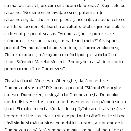
să mă facă astfel, precum sînt acum de bolnav?” Slujnicele au
răspuns: “Noi sîntem neînvăţate şi nu putem să-ţi
răspundem, dar cheamă un preot şi acela îţi va spune cele ce
ne întrebi pe noi”. Barbarul a ascultat sfatul slujnicelor sale şi
a chemat pe preot şi a zis: “Vreau să ştiu ce putere are
scîndura aceea sau icoana, căreia te închini tu?” A răspuns
preotul: “Eu nu mă închinam scîndurii, ci Dumnezeului meu,
Ziditorul tuturor, mă rugam celui închipuit pe scîndură cu
chipul Sfântului Marelui Mucenic Gheorghe, ca să fie mijlocitor
pentru mine către Dumnezeu”.
Zis-a barbarul: “Cine este Gheorghe, dacă nu este el
Dumnezeul vostru?” Răspuns-a preotul: “Sfântul Gheorghe
nu este Dumnezeu, ci slugă a lui Dumnezeu şi a Domnului
nostru Iisus Hristos, care a fost asemenea om pămîntean ca
şi noi. El multe munci a răbdat de la păgînii care-l sileau să se
lepede de Hristos, dar cu vitejie pe toate răbdîndu-le şi bine
săvîrşindu-şi mărturisirea numelui lui Hristos, a luat dar de la
Dumnezeu ca să facă semne şi minuni; iar noi, iubindu-l pe el,