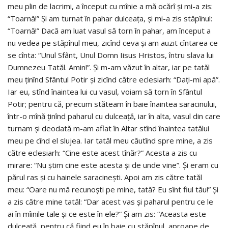
meu plin de lacrimi, a început cu mînie a mă ocărî şi mi-a zis:
“Toarnă!” Şi am turnat în pahar dulceaţa, şi mi-a zis stăpînul:
“Toarnă!” Dacă am luat vasul să torn în pahar, am început a
nu vedea pe stăpînul meu, zicînd ceva şi am auzit cîntarea ce
se cînta: “Unul Sfânt, Unul Domn Iisus Hristos, întru slava lui
Dumnezeu Tatăl. Amin!”. Şi m-am văzut în altar, iar pe tatăl
meu ţinînd Sfântul Potir şi zicînd către eclesiarh: “Daţi-mi apă”.
Iar eu, stînd înaintea lui cu vasul, voiam să torn în Sfântul
Potir; pentru că, precum stăteam în baie înaintea saracinului,
într-o mînă ţinînd paharul cu dulceaţă, iar în alta, vasul din care
turnam şi deodată m-am aflat în Altar stînd înaintea tatălui
meu pe cînd el slujea. Iar tatăl meu căutînd spre mine, a zis
către eclesiarh: “Cine este acest tînăr?” Acesta a zis cu
mirare: “Nu ştim cine este acesta şi de unde vine”. Şi eram cu
părul ras şi cu hainele saracineşti. Apoi am zis către tatăl
meu: “Oare nu mă recunoşti pe mine, tată? Eu sînt fiul tău!” Şi
a zis către mine tatăl: “Dar acest vas şi paharul pentru ce le
ai în mîinile tale şi ce este în ele?” Şi am zis: “Aceasta este
dulceaţă, pentru că fiind eu în baie cu stăpînul, aproape de