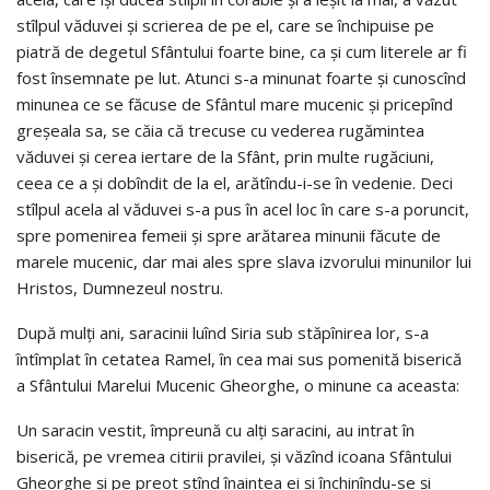
stîlpul văduvei şi scrierea de pe el, care se închipuise pe
piatră de degetul Sfântului foarte bine, ca şi cum literele ar fi
fost însemnate pe lut. Atunci s-a minunat foarte şi cunoscînd
minunea ce se făcuse de Sfântul mare mucenic şi pricepînd
greşeala sa, se căia că trecuse cu vederea rugămintea
văduvei şi cerea iertare de la Sfânt, prin multe rugăciuni,
ceea ce a şi dobîndit de la el, arătîndu-i-se în vedenie. Deci
stîlpul acela al văduvei s-a pus în acel loc în care s-a poruncit,
spre pomenirea femeii şi spre arătarea minunii făcute de
marele mucenic, dar mai ales spre slava izvorului minunilor lui
Hristos, Dumnezeul nostru.
După mulţi ani, saracinii luînd Siria sub stăpînirea lor, s-a
întîmplat în cetatea Ramel, în cea mai sus pomenită biserică
a Sfântului Marelui Mucenic Gheorghe, o minune ca aceasta:
Un saracin vestit, împreună cu alţi saracini, au intrat în
biserică, pe vremea citirii pravilei, şi văzînd icoana Sfântului
Gheorghe şi pe preot stînd înaintea ei şi închinîndu-se şi