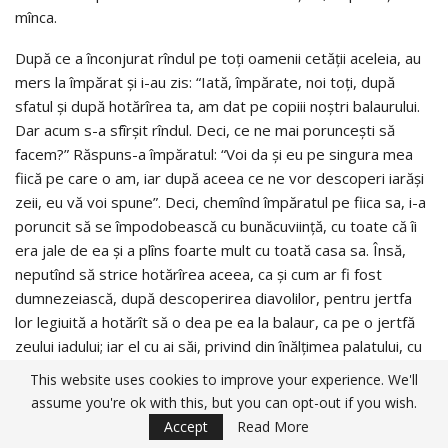
mînca.
După ce a înconjurat rîndul pe toţi oamenii cetăţii aceleia, au
mers la împărat şi i-au zis: “Iată, împărate, noi toţi, după
sfatul şi după hotărîrea ta, am dat pe copiii noştri balaurului.
Dar acum s-a sfîrşit rîndul. Deci, ce ne mai porunceşti să
facem?” Răspuns-a împăratul: “Voi da şi eu pe singura mea
fiică pe care o am, iar după aceea ce ne vor descoperi iarăşi
zeii, eu vă voi spune”. Deci, chemînd împăratul pe fiica sa, i-a
poruncit să se împodobească cu bunăcuviinţă, cu toate că îi
era jale de ea şi a plîns foarte mult cu toată casa sa. Însă,
neputînd să strice hotărîrea aceea, ca şi cum ar fi fost
dumnezeiască, după descoperirea diavolilor, pentru jertfa
lor legiuită a hotărît să o dea pe ea la balaur, ca pe o jertfă
zeului iadului; iar el cu ai săi, privind din înălţimea palatului, cu
ochii plini de lacrimi o petreceau. Iar fecioara, fiind pusă pe
This website uses cookies to improve your experience. We'll
malul lacului la locul obişnuit, unde se dădea balaurului jertfă,
assume you're ok with this, but you can opt-out if you wish.
stătea acolo tînguindu-se şi aşteptînd să iasă balaurul din lac
Accept
Read More
şi să o mănînce.