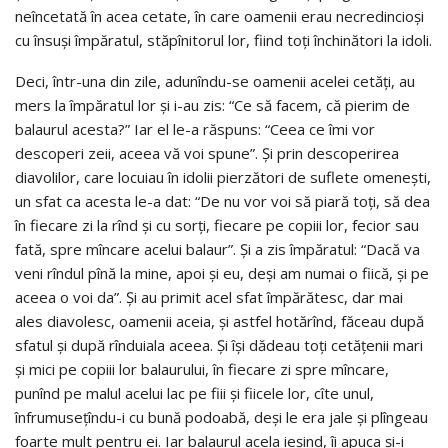
neîncetată în acea cetate, în care oamenii erau necredincioşi
cu însuşi împăratul, stăpînitorul lor, fiind toţi închinători la idoli.
Deci, într-una din zile, adunîndu-se oamenii acelei cetăţi, au
mers la împăratul lor şi i-au zis: “Ce să facem, că pierim de
balaurul acesta?” Iar el le-a răspuns: “Ceea ce îmi vor
descoperi zeii, aceea vă voi spune”. Şi prin descoperirea
diavolilor, care locuiau în idolii pierzători de suflete omeneşti,
un sfat ca acesta le-a dat: “De nu vor voi să piară toţi, să dea
în fiecare zi la rînd şi cu sorţi, fiecare pe copiii lor, fecior sau
fată, spre mîncare acelui balaur”. Şi a zis împăratul: “Dacă va
veni rîndul pînă la mine, apoi şi eu, deşi am numai o fiică, şi pe
aceea o voi da”. Şi au primit acel sfat împărătesc, dar mai
ales diavolesc, oamenii aceia, şi astfel hotărînd, făceau după
sfatul şi după rînduiala aceea. Şi îşi dădeau toţi cetăţenii mari
şi mici pe copiii lor balaurului, în fiecare zi spre mîncare,
punînd pe malul acelui lac pe fiii şi fiicele lor, cîte unul,
înfrumuseţîndu-i cu bună podoabă, deşi le era jale şi plîngeau
foarte mult pentru ei. Iar balaurul acela ieşind, îi apuca şi-i