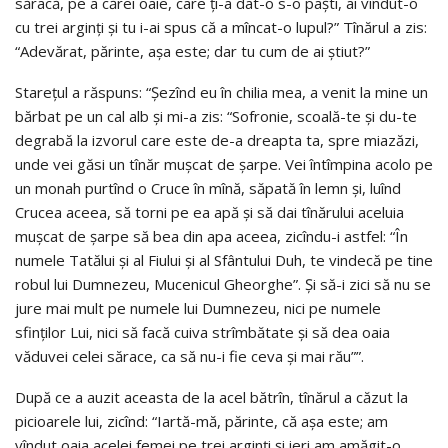
săracă, pe a cărei oaie, care ţi-a dat-o s-o paşti, ai vîndut-o
cu trei arginţi şi tu i-ai spus că a mîncat-o lupul?” Tînărul a zis:
“Adevărat, părinte, aşa este; dar tu cum de ai ştiut?”
Stareţul a răspuns: “Şezînd eu în chilia mea, a venit la mine un
bărbat pe un cal alb şi mi-a zis: “Sofronie, scoală-te şi du-te
degrabă la izvorul care este de-a dreapta ta, spre miazăzi,
unde vei găsi un tînăr muşcat de şarpe. Vei întîmpina acolo pe
un monah purtînd o Cruce în mînă, săpată în lemn şi, luînd
Crucea aceea, să torni pe ea apă şi să dai tînărului aceluia
muşcat de şarpe să bea din apa aceea, zicîndu-i astfel: “În
numele Tatălui şi al Fiului şi al Sfântului Duh, te vindecă pe tine
robul lui Dumnezeu, Mucenicul Gheorghe”. Şi să-i zici să nu se
jure mai mult pe numele lui Dumnezeu, nici pe numele
sfinţilor Lui, nici să facă cuiva strîmbătate şi să dea oaia
văduvei celei sărace, ca să nu-i fie ceva şi mai rău””.
După ce a auzit aceasta de la acel bătrîn, tînărul a căzut la
picioarele lui, zicînd: “Iartă-mă, părinte, că aşa este; am
vîndut oaia acelei femei pe trei arginţi şi ieri am amăgit-o,