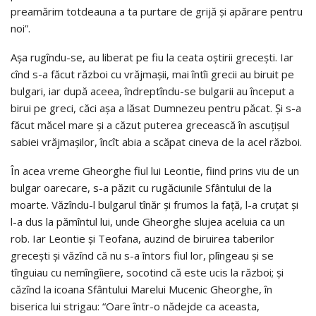
preamărim totdeauna a ta purtare de grijă şi apărare pentru
noi”.
Aşa rugîndu-se, au liberat pe fiu la ceata oştirii greceşti. Iar
cînd s-a făcut război cu vrăjmaşii, mai întîi grecii au biruit pe
bulgari, iar după aceea, îndreptîndu-se bulgarii au început a
birui pe greci, căci aşa a lăsat Dumnezeu pentru păcat. Şi s-a
făcut măcel mare şi a căzut puterea grecească în ascuţişul
sabiei vrăjmaşilor, încît abia a scăpat cineva de la acel război.
În acea vreme Gheorghe fiul lui Leontie, fiind prins viu de un
bulgar oarecare, s-a păzit cu rugăciunile Sfântului de la
moarte. Văzîndu-l bulgarul tînăr şi frumos la faţă, l-a cruţat şi
l-a dus la pămîntul lui, unde Gheorghe slujea aceluia ca un
rob. Iar Leontie şi Teofana, auzind de biruirea taberilor
greceşti şi văzînd că nu s-a întors fiul lor, plîngeau şi se
tînguiau cu nemîngîiere, socotind că este ucis la război; şi
căzînd la icoana Sfântului Marelui Mucenic Gheorghe, în
biserica lui strigau: “Oare într-o nădejde ca aceasta,