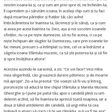
cinstim icoana lui şi, ca şi cum am privi spre el, ne închinăm lui,
îl cuprindem şi-i sărutăm icoana, în acelaşi chip cum şi tu faci
după moartea părinţilor şi fraţilor tăi; căci avînd
îmbrăcămintea lor înaintea ta, lăcrimezi şi le săruţi, ca şi cum
ai avea pe aceia înaintea ta. Deci, aşa şi noi socotim icoanele
sfinţilor, nu ca pe nişte dumnezei, să nu fie aceea, ci ca pe
nişte închipuiri ale slugilor lui Dumnezeu, care prin icoanele lor
fac minuni, precum s-a întîmplat cu tine, cel ce ai îndrăznit a
săgeta icoana Sfântului mucenic, ca să ştii puterea lui şi să fie
şi spre învăţătura altora”.
Acestea auzindu-le saracinul, a zis: “Ce voi face? Vezi mîna
mea sîngerîndă, căci groaznică durere pătimesc şi de moarte
mă apropii”. Zis-a lui preotul: “De voieşti să fii viu şi întreg,
porunceşte să aducă la tine chipul Sfântului şi Marelui Mucenic
Gheorghe şi-l pune pe patul tău; apoi o candelă plină cu unt-
delemn arzînd, să fie înaintea lui aprinsă toată noaptea, iar a
doua zi luînd untdelemn din candelă, să ungi mîna ta cea
bolnavă şi atunci să crezi că te vei tămădui, şi-ţi va fi ţie aşa”.