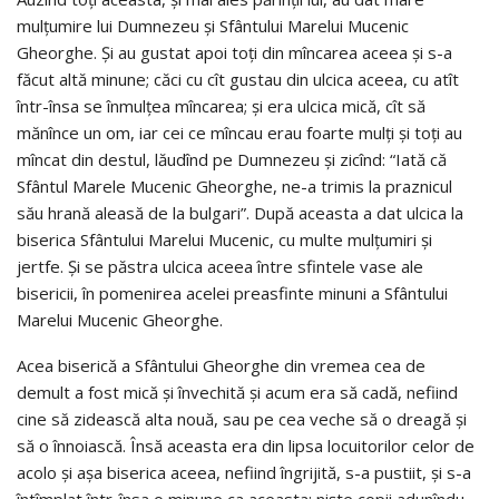
mulţumire lui Dumnezeu şi Sfântului Marelui Mucenic
Gheorghe. Şi au gustat apoi toţi din mîncarea aceea şi s-a
făcut altă minune; căci cu cît gustau din ulcica aceea, cu atît
într-însa se înmulţea mîncarea; şi era ulcica mică, cît să
mănînce un om, iar cei ce mîncau erau foarte mulţi şi toţi au
mîncat din destul, lăudînd pe Dumnezeu şi zicînd: “Iată că
Sfântul Marele Mucenic Gheorghe, ne-a trimis la praznicul
său hrană aleasă de la bulgari”. După aceasta a dat ulcica la
biserica Sfântului Marelui Mucenic, cu multe mulţumiri şi
jertfe. Şi se păstra ulcica aceea între sfintele vase ale
bisericii, în pomenirea acelei preasfinte minuni a Sfântului
Marelui Mucenic Gheorghe.
Acea biserică a Sfântului Gheorghe din vremea cea de
demult a fost mică şi învechită şi acum era să cadă, nefiind
cine să zidească alta nouă, sau pe cea veche să o dreagă şi
să o înnoiască. Însă aceasta era din lipsa locuitorilor celor de
acolo şi aşa biserica aceea, nefiind îngrijită, s-a pustiit, şi s-a
întîmplat într-însa o minune ca aceasta: nişte copii adunîndu-