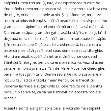
stăpînului meu trei ani. Şi, iată, a optsprezecea zi este de
cînd stăpînul meu mi-a poruncit să-i duc aşternutul la baia cea
de obşte, vrînd să se spele acolo. Şi spălîndu-se, mi-a zis:
“Nu mi-ai adus dulceaţă şi apă să beau?” Eu i-am răspuns: “Nu
ţi-am adus stăpîne”. Iar el voia să mă prindă, ca să mă bată.
Dar eu am scăpat şi am alergat acasă la stăpîna mea şi, luînd
degrabă de la ea dulceaţă, mă întorceam spre baie la stăpîn.
Şi îmi era calea pe lîngă o curte creştinească, în care era o
biserică şi se săvîrşea în acel ceas dumnezeiasca Liturghie.
Atunci am auzit, după întîia intrare, cîntîndu-se condacul
Sfântului Gheorghe, pentru că era praznicul lui. Auzind acea
cîntare, am plîns şi am zis: “Sfinte Mare Mucenice Gheorghe,
oare n-a fost primită lui Dumnezeu şi ţie nici o suspinare a
robului tău, adică a tatălui meu? Pentru ce ai trecut cu
vederea lacrimile şi rugăciunile lui, cele făcute de el pentru
mine, în biserica ta, ca să mă fi izbăvit din această robie şi
pradă?”
Aceasta zicînd, alergam spre baie, şi văzîndu-mă stăpînul