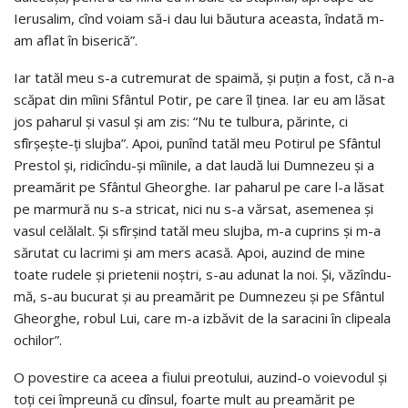
Ierusalim, cînd voiam să-i dau lui băutura aceasta, îndată m-
am aflat în biserică”.
Iar tatăl meu s-a cutremurat de spaimă, şi puţin a fost, că n-a
scăpat din mîini Sfântul Potir, pe care îl ţinea. Iar eu am lăsat
jos paharul şi vasul şi am zis: “Nu te tulbura, părinte, ci
sfîrşeşte-ţi slujba”. Apoi, punînd tatăl meu Potirul pe Sfântul
Prestol şi, ridicîndu-şi mîinile, a dat laudă lui Dumnezeu şi a
preamărit pe Sfântul Gheorghe. Iar paharul pe care l-a lăsat
pe marmură nu s-a stricat, nici nu s-a vărsat, asemenea şi
vasul celălalt. Şi sfîrşind tatăl meu slujba, m-a cuprins şi m-a
sărutat cu lacrimi şi am mers acasă. Apoi, auzind de mine
toate rudele şi prietenii noştri, s-au adunat la noi. Şi, văzîndu-
mă, s-au bucurat şi au preamărit pe Dumnezeu şi pe Sfântul
Gheorghe, robul Lui, care m-a izbăvit de la saracini în clipeala
ochilor”.
O povestire ca aceea a fiului preotului, auzind-o voievodul şi
toţi cei împreună cu dînsul, foarte mult au preamărit pe