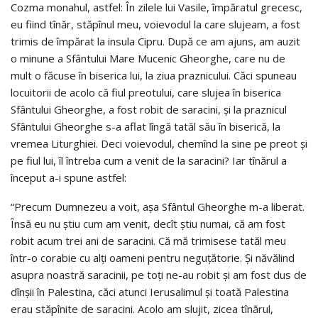
Cozma monahul, astfel: În zilele lui Vasile, împăratul grecesc,
eu fiind tînăr, stăpînul meu, voievodul la care slujeam, a fost
trimis de împărat la insula Cipru. După ce am ajuns, am auzit
o minune a Sfântului Mare Mucenic Gheorghe, care nu de
mult o făcuse în biserica lui, la ziua praznicului. Căci spuneau
locuitorii de acolo că fiul preotului, care slujea în biserica
Sfântului Gheorghe, a fost robit de saracini, şi la praznicul
Sfântului Gheorghe s-a aflat lîngă tatăl său în biserică, la
vremea Liturghiei. Deci voievodul, chemînd la sine pe preot şi
pe fiul lui, îl întreba cum a venit de la saracini? Iar tînărul a
început a-i spune astfel:
“Precum Dumnezeu a voit, aşa Sfântul Gheorghe m-a liberat.
Însă eu nu ştiu cum am venit, decît ştiu numai, că am fost
robit acum trei ani de saracini. Că mă trimisese tatăl meu
într-o corabie cu alţi oameni pentru neguţătorie. Şi năvălind
asupra noastră saracinii, pe toţi ne-au robit şi am fost dus de
dînşii în Palestina, căci atunci Ierusalimul şi toată Palestina
erau stăpînite de saracini. Acolo am slujit, zicea tînărul,