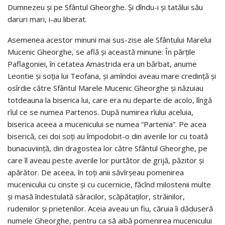
Dumnezeu şi pe Sfântul Gheorghe. Şi dîndu-i şi tatălui său
daruri mari, i-au liberat.
Asemenea acestor minuni mai sus-zise ale Sfântului Marelui
Mucenic Gheorghe, se află şi această minune: În părţile
Paflagoniei, în cetatea Amastrida era un bărbat, anume
Leontie şi soţia lui Teofana, şi amîndoi aveau mare credinţă şi
osîrdie către Sfântul Marele Mucenic Gheorghe şi năzuiau
totdeauna la biserica lui, care era nu departe de acolo, lîngă
rîul ce se numea Partenos. După numirea rîului aceluia,
biserica aceea a mucenicului se numea “Partenia”. Pe acea
biserică, cei doi soţi au împodobit-o din averile lor cu toată
bunacuviinţă, din dragostea lor către Sfântul Gheorghe, pe
care îl aveau peste averile lor purtător de grijă, păzitor şi
apărător. De aceea, în toţi anii săvîrşeau pomenirea
mucenicului cu cinste şi cu cucernicie, făcînd milostenii multe
şi masă îndestulată săracilor, scăpătaţilor, străinilor,
rudeniilor şi prietenilor. Aceia aveau un fiu, căruia îi dăduseră
numele Gheorghe, pentru ca să aibă pomenirea mucenicului