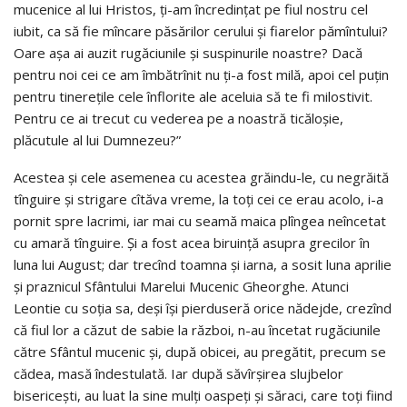
mucenice al lui Hristos, ţi-am încredinţat pe fiul nostru cel
iubit, ca să fie mîncare păsărilor cerului şi fiarelor pămîntului?
Oare aşa ai auzit rugăciunile şi suspinurile noastre? Dacă
pentru noi cei ce am îmbătrînit nu ţi-a fost milă, apoi cel puţin
pentru tinereţile cele înflorite ale aceluia să te fi milostivit.
Pentru ce ai trecut cu vederea pe a noastră ticăloşie,
plăcutule al lui Dumnezeu?”
Acestea şi cele asemenea cu acestea grăindu-le, cu negrăită
tînguire şi strigare cîtăva vreme, la toţi cei ce erau acolo, i-a
pornit spre lacrimi, iar mai cu seamă maica plîngea neîncetat
cu amară tînguire. Şi a fost acea biruinţă asupra grecilor în
luna lui August; dar trecînd toamna şi iarna, a sosit luna aprilie
şi praznicul Sfântului Marelui Mucenic Gheorghe. Atunci
Leontie cu soţia sa, deşi îşi pierduseră orice nădejde, crezînd
că fiul lor a căzut de sabie la război, n-au încetat rugăciunile
către Sfântul mucenic şi, după obicei, au pregătit, precum se
cădea, masă îndestulată. Iar după săvîrşirea slujbelor
bisericeşti, au luat la sine mulţi oaspeţi şi săraci, care toţi fiind