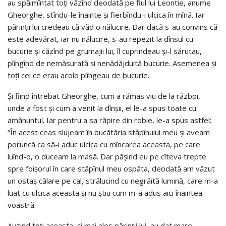
au spăimîntat toţi văzînd deodată pe fiul lui Leontie, anume
Gheorghe, stîndu-le înainte şi fierbîndu-i ulcica în mînă. Iar
părinţii lui credeau că văd o nălucire. Dar dacă s-au convins că
este adevărat, iar nu nălucire, s-au repezit la dînsul cu
bucurie şi căzînd pe grumajii lui, îl cuprindeau şi-l sărutau,
plîngînd de nemăsurată şi nenădăjduită bucurie. Asemenea şi
toţi cei ce erau acolo plîngeau de bucurie.
Şi fiind întrebat Gheorghe, cum a rămas viu de la război,
unde a fost şi cum a venit la dînşii, el le-a spus toate cu
amănuntul. Iar pentru a sa răpire din robie, le-a spus astfel:
“În acest ceas slujeam în bucătăria stăpînului meu şi aveam
poruncă ca să-i aduc ulcica cu mîncarea aceasta, pe care
luînd-o, o duceam la masă. Dar păşind eu pe cîteva trepte
spre foişorul în care stăpînul meu ospăta, deodată am văzut
un ostaş călare pe cal, strălucind cu negrăită lumină, care m-a
luat cu ulcica aceasta şi nu ştiu cum m-a adus aici înaintea
voastră.
Auzind toţi aceasta, şi mai ales părinţii lui, au dat mare