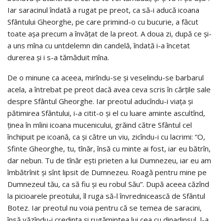
Iar saracinul îndată a rugat pe preot, ca să-i aducă icoana
Sfântului Gheorghe, pe care primind-o cu bucurie, a făcut
toate aşa precum a învăţat de la preot. A doua zi, după ce şi-
a uns mîna cu untdelemn din candelă, îndată i-a încetat
durerea şi i s-a tămăduit mîna.
De o minune ca aceea, mirîndu-se şi veselindu-se barbarul
acela, a întrebat pe preot dacă avea ceva scris în cărţile sale
despre Sfântul Gheorghe. Iar preotul aducîndu-i viaţa şi
pătimirea Sfântului, i-a citit-o şi el cu luare aminte ascultînd,
ţinea în mîini icoana mucenicului, grăind către Sfântul cel
închipuit pe icoană, ca şi către un viu, zicîndu-i cu lacrimi: “O,
Sfinte Gheorghe, tu, tînăr, însă cu minte ai fost, iar eu bătrîn,
dar nebun. Tu de tînăr eşti prieten a lui Dumnezeu, iar eu am
îmbătrînit şi sînt lipsit de Dumnezeu. Roagă pentru mine pe
Dumnezeul tău, ca să fiu şi eu robul Său”. După aceea căzînd
la picioarele preotului, îl ruga să-l învrednicească de Sfântul
Botez. Iar preotul nu voia pentru că se temea de saracini,
însă văzîndu-i credinţa şi rugămintea lui cea cu dinadinsul, l-a