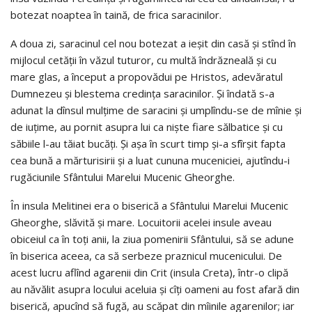
botezat noaptea în taină, de frica saracinilor.
A doua zi, saracinul cel nou botezat a ieşit din casă şi stînd în
mijlocul cetăţii în văzul tuturor, cu multă îndrăzneală şi cu
mare glas, a început a propovădui pe Hristos, adevăratul
Dumnezeu şi blestema credinţa saracinilor. Şi îndată s-a
adunat la dînsul mulţime de saracini şi umplîndu-se de mînie şi
de iuţime, au pornit asupra lui ca nişte fiare sălbatice şi cu
săbiile l-au tăiat bucăţi. Şi aşa în scurt timp şi-a sfîrşit fapta
cea bună a mărturisirii şi a luat cununa muceniciei, ajutîndu-i
rugăciunile Sfântului Marelui Mucenic Gheorghe.
În insula Melitinei era o biserică a Sfântului Marelui Mucenic
Gheorghe, slăvită şi mare. Locuitorii acelei insule aveau
obiceiul ca în toţi anii, la ziua pomenirii Sfântului, să se adune
în biserica aceea, ca să serbeze praznicul mucenicului. De
acest lucru aflînd agarenii din Crit (insula Creta), într-o clipă
au năvălit asupra locului aceluia şi cîţi oameni au fost afară din
biserică, apucînd să fugă, au scăpat din mîinile agarenilor; iar