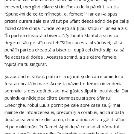
voievod, mergînd călare şi ridicînd-o de la pămînt, i-a zis:
“Spune-mi de ce te mîhneşti, o, femeie?” Iar ea i-a spus
pricina durerii sale şi a văzut pe Sfânt descălecînd de pe cal şi
zicînd către dînsa: “Unde voieşti să-ţi pui stîlpul?” Iar ea a zis:
“În partea dreaptă a bisericii”. Şi îndată Sfântul a scris cu
degetul său pe stîlp astfel: “Stîlpul acesta al văduvei, să se
pună în partea dreaptă a bisericii, după cel dintîi stîlp, ca să
fie acesta al doilea”. Aceasta scriind, a zis către femeie:
“Ajută-mi tu singură”.
Şi, apucînd ei stîlpul, piatra s-a uşurat şi de către amîndoi a
fost aruncată în mare. Aceasta văzînd-o femeia în vedenia
somnului şi deşteptîndu-se, n-a găsit stîlpul în locul acela. Dar
punîndu-şi nădejdea către Dumnezeu şi spre Sfântul
Gheorghe, robul Lui, a pornit pe cale spre casa sa. Şi mai
înainte de întoarcerea ei, precum şi a corabiei, adică îndată
după acea vedenie din somn, chiar a doua zi s-a găsit stîlpul
ei pe malul mării, în Ramel. Apoi după ce a sosit bărbatul
acela, care îşi ducea stîlpii în corabie şi a ieşit la mal, a văzut