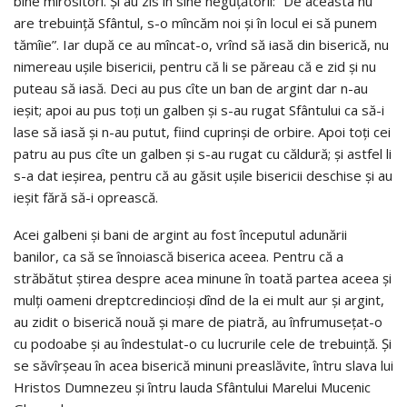
bine mirositori. Şi au zis în sine neguţătorii: “De aceasta nu
are trebuinţă Sfântul, s-o mîncăm noi şi în locul ei să punem
tămîie”. Iar după ce au mîncat-o, vrînd să iasă din biserică, nu
nimereau uşile bisericii, pentru că li se păreau că e zid şi nu
puteau să iasă. Deci au pus cîte un ban de argint dar n-au
ieşit; apoi au pus toţi un galben şi s-au rugat Sfântului ca să-i
lase să iasă şi n-au putut, fiind cuprinşi de orbire. Apoi toţi cei
patru au pus cîte un galben şi s-au rugat cu căldură; şi astfel li
s-a dat ieşirea, pentru că au găsit uşile bisericii deschise şi au
ieşit fără să-i oprească.
Acei galbeni şi bani de argint au fost începutul adunării
banilor, ca să se înnoiască biserica aceea. Pentru că a
străbătut ştirea despre acea minune în toată partea aceea şi
mulţi oameni dreptcredincioşi dînd de la ei mult aur şi argint,
au zidit o biserică nouă şi mare de piatră, au înfrumuseţat-o
cu podoabe şi au îndestulat-o cu lucrurile cele de trebuinţă. Şi
se săvîrşeau în acea biserică minuni preaslăvite, întru slava lui
Hristos Dumnezeu şi întru lauda Sfântului Marelui Mucenic