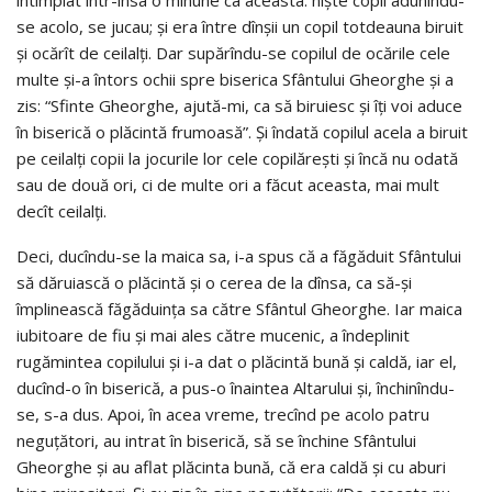
se acolo, se jucau; şi era între dînşii un copil totdeauna biruit
şi ocărît de ceilalţi. Dar supărîndu-se copilul de ocările cele
multe şi-a întors ochii spre biserica Sfântului Gheorghe şi a
zis: “Sfinte Gheorghe, ajută-mi, ca să biruiesc şi îţi voi aduce
în biserică o plăcintă frumoasă”. Şi îndată copilul acela a biruit
pe ceilalţi copii la jocurile lor cele copilăreşti şi încă nu odată
sau de două ori, ci de multe ori a făcut aceasta, mai mult
decît ceilalţi.
Deci, ducîndu-se la maica sa, i-a spus că a făgăduit Sfântului
să dăruiască o plăcintă şi o cerea de la dînsa, ca să-şi
împlinească făgăduinţa sa către Sfântul Gheorghe. Iar maica
iubitoare de fiu şi mai ales către mucenic, a îndeplinit
rugămintea copilului şi i-a dat o plăcintă bună şi caldă, iar el,
ducînd-o în biserică, a pus-o înaintea Altarului şi, închinîndu-
se, s-a dus. Apoi, în acea vreme, trecînd pe acolo patru
neguţători, au intrat în biserică, să se închine Sfântului
Gheorghe şi au aflat plăcinta bună, că era caldă şi cu aburi