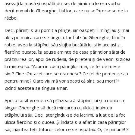
aşezaţi la masă şi ospătîndu-se, de nimic nu le era vorba
decît numai de Gheorghe, fiul lor, care nu se întorsese de la
război.
Deci, părinţii s-au pornit a plînge, iar oaspeţii îi mîngîiau şi mai
ales pe maica care se tînguia. Iar fiul său Gheorghe, fiind în
robie, avea la stăpînul său slujba bucătăriei şi în aceiaşi zi,
fierbînd bucate, îşi aduse aminte de casa părinţilor săi şi de
prăznuirea lor, apoi de rudenii, de prieteni şi de vecini şi zicea
în mintea sa: “Acum în casa părinţilor mei, ce fel de mese
sînt? Cine sînt acei care se ostenesc? Ce fel de pomenire au
pentru mine? Oare viu mă vor socoti că sînt, sau mort?”
Zicînd acestea se tînguia amar.
Apoi a sosit vremea să prînzească stăpînul lui şi trebuia ca
singur Gheorghe să ducă mîncarea cu ulcica, înaintea
stăpînului său. Deci, ştergîndu-se de lacrimi, a luat de la foc
ulcica fierbînd şi o ducea. Şi îndată s-a aflat în casa părinţilor
săi, înaintea feţii tuturor celor ce se ospătau. O, ce minune! S-