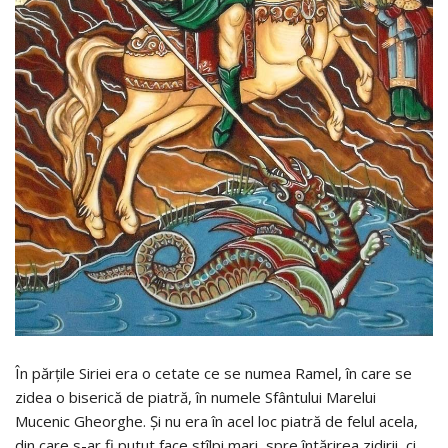
În părţile Siriei era o cetate ce se numea Ramel, în care se
zidea o biserică de piatră, în numele Sfântului Marelui
Mucenic Gheorghe. Şi nu era în acel loc piatră de felul acela,
din care s-ar fi putut face stîlpi mari, spre întărirea zidirii, ci