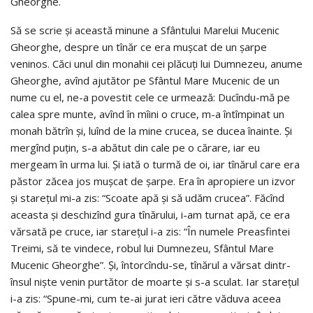
Gheorghe.
Să se scrie şi această minune a Sfântului Marelui Mucenic
Gheorghe, despre un tînăr ce era muşcat de un şarpe
veninos. Căci unul din monahii cei plăcuţi lui Dumnezeu, anume
Gheorghe, avînd ajutător pe Sfântul Mare Mucenic de un
nume cu el, ne-a povestit cele ce urmează: Ducîndu-mă pe
calea spre munte, avînd în mîini o cruce, m-a întîmpinat un
monah bătrîn şi, luînd de la mine crucea, se ducea înainte. Şi
mergînd puţin, s-a abătut din cale pe o cărare, iar eu
mergeam în urma lui. Şi iată o turmă de oi, iar tînărul care era
păstor zăcea jos muşcat de şarpe. Era în apropiere un izvor
şi stareţul mi-a zis: “Scoate apă şi să udăm crucea”. Făcînd
aceasta şi deschizînd gura tînărului, i-am turnat apă, ce era
vărsată pe cruce, iar stareţul i-a zis: “În numele Preasfintei
Treimi, să te vindece, robul lui Dumnezeu, Sfântul Mare
Mucenic Gheorghe”. Şi, întorcîndu-se, tînărul a vărsat dintr-
însul nişte venin purtător de moarte şi s-a sculat. Iar stareţul
i-a zis: “Spune-mi, cum te-ai jurat ieri către văduva aceea