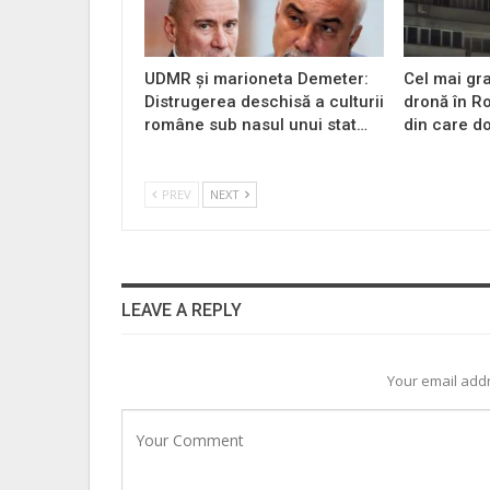
UDMR și marioneta Demeter:
Cel mai gr
Distrugerea deschisă a culturii
dronă în Ro
române sub nasul unui stat…
din care do
PREV
NEXT
LEAVE A REPLY
Your email addr