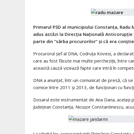
Primarul PSD al municipiului Constanţa, Radu M
adus astăzi la Direcţia Naţională Anticorupţie
parte din “sârba procurorilor” şi că era conşti
Procurorul şef al DNA, Codruţa Kovesi, a declarat 
care au fost făcute mai multe percheziţii, între ca
această cauză vizează fapte care intră în compete
DNA a anunţat, într-un comunicat de presă, că se f
comise între 2011 şi 2013, de funcţionari cu funcţ
Dosarul este instrumentat de Ana Dana, același pr
Județean Constanța, Nicușor Constantinescu, acuzat
La rândul lor, reprezentanţii Primăriei Constanţa