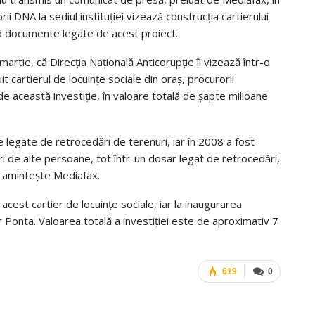
i DNA la sediul instituţiei vizează construcţia cartierului
ând documente legate de acest proiect.
rtie, că Direcţia Naţională Anticorupţie îl vizează într-o
t cartierul de locuinţe sociale din oraş, procurorii
e această investiţie, în valoare totală de şapte milioane
legate de retrocedări de terenuri, iar în 2008 a fost
uri de alte persoane, tot într-un dosar legat de retrocedări,
, aminteşte Mediafax.
 acest cartier de locuinţe sociale, iar la inaugurarea
r Ponta. Valoarea totală a investiţiei este de aproximativ 7
619
0