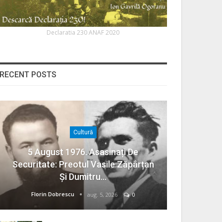
Declaratia 230 ANAF 2020
RECENT POSTS
Cultură
5 August 1976. Asasinați De
Securitate: Preotul Vasile Zăpârțan
Și Dumitru…
Florin Dobrescu
aug. 5, 2026
0