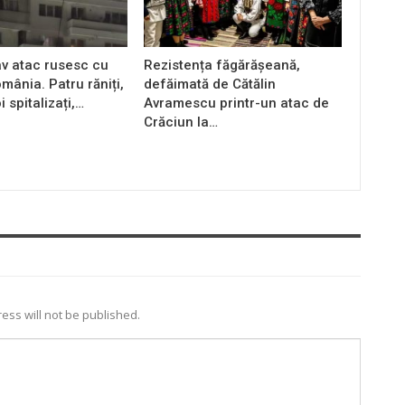
av atac rusesc cu
Rezistența făgărășeană,
mânia. Patru răniți,
defăimată de Cătălin
i spitalizați,…
Avramescu printr-un atac de
Crăciun la…
ess will not be published.