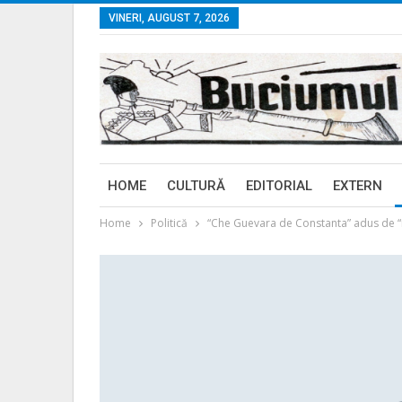
VINERI, AUGUST 7, 2026
HOME
CULTURĂ
EDITORIAL
EXTERN
Home
Politică
“Che Guevara de Constanta” adus de “