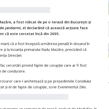
azăre, a fost ridicat de pe o terasă din Bucureşti şi
 de jandarmi, el declarând că această acţiune face
ent că este cercetat încă din 2005.
marţi că a fost începută urmărirea penală în dosarul în
re şi la locuinţa primarului Radu Mazăre, precizând că
nţa Direcţiei.
ac cercetări privind fapte de corupţie care ar fi fost
ii de conducere.
ocuror care-l anchetează și pe președintele Consiliului
 și el de fapte de corupție, scrie Evenimentul Zilei.
 au transmis un comunicat de presă, preluat de Mediafax, în