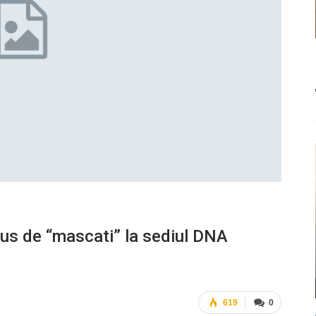
us de “mascati” la sediul DNA
619
0