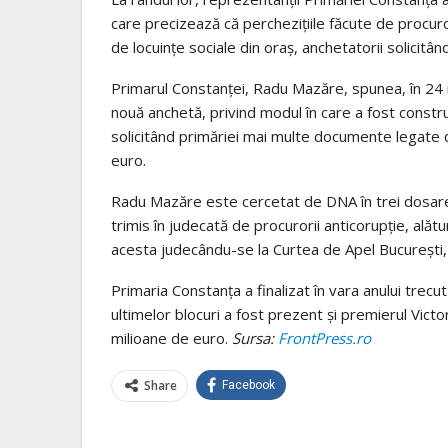
care precizează că percheziţiile făcute de procurori
de locuinţe sociale din oraş, anchetatorii solicit
Primarul Constanţei, Radu Mazăre, spunea, în 24 ma
nouă anchetă, privind modul în care a fost construi
solicitând primăriei mai multe documente legate d
euro.
Radu Mazăre este cercetat de DNA în trei dosare 
trimis în judecată de procurorii anticorupţie, alăt
acesta judecându-se la Curtea de Apel Bucureşti
Primaria Constanţa a finalizat în vara anului trecut
ultimelor blocuri a fost prezent şi premierul Victo
milioane de euro.
Sursa:
FrontPress.ro
Share
Facebook