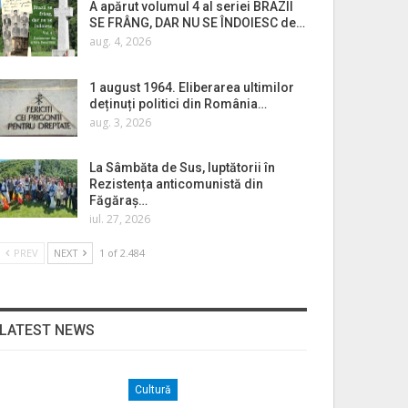
A apărut volumul 4 al seriei BRAZII
SE FRÂNG, DAR NU SE ÎNDOIESC de…
aug. 4, 2026
1 august 1964. Eliberarea ultimilor
deținuți politici din România…
aug. 3, 2026
La Sâmbăta de Sus, luptătorii în
Rezistența anticomunistă din
Făgăraș…
iul. 27, 2026
PREV
NEXT
1 of 2.484
LATEST NEWS
Cultură