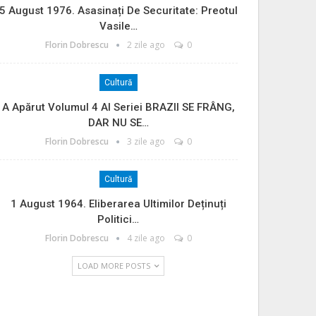
5 August 1976. Asasinați De Securitate: Preotul
Vasile…
Florin Dobrescu
2 zile ago
0
Cultură
A Apărut Volumul 4 Al Seriei BRAZII SE FRÂNG,
DAR NU SE…
Florin Dobrescu
3 zile ago
0
Cultură
1 August 1964. Eliberarea Ultimilor Deținuți
Politici…
Florin Dobrescu
4 zile ago
0
LOAD MORE POSTS