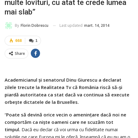
multe lovituri, cu atat te crede lumea
mai slab”
Last updated
mart. 14, 2014
By
Florin Dobrescu
668
1
Share
Academicianul şi senatorul Dinu Giurescu a declarat
zilele trecute la Realitatea Tv că România riscă să-şi
piardă autoritatea ca stat dacă va continua să execute
orbeşte dictatele de la Bruxelles.
“
Poate să devină orice vecin o ameninţare dacă noi ne
comportăm ca nişte oameni care ne scuzăm tot
timpul.
Dacă eu declar că voi urma cu fidelitate numai
soluţiile pe care Europa mi le oferă, înseamnă că eu nu am o