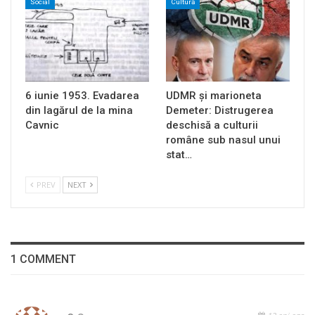
Social
Cultură
6 iunie 1953. Evadarea
UDMR și marioneta
din lagărul de la mina
Demeter: Distrugerea
Cavnic
deschisă a culturii
române sub nasul unui
stat…
PREV
NEXT
1 COMMENT