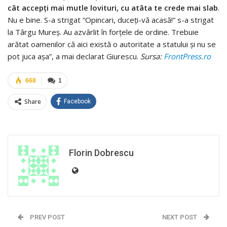
cât accepţi mai mutle lovituri, cu atâta te crede mai slab
.
Nu e bine. S-a strigat “Opincari, duceţi-vă acasă!” s-a strigat
la Târgu Mureş. Au azvârlit în forţele de ordine. Trebuie
arătat oamenilor că aici există o autoritate a statului şi nu se
pot juca aşa”, a mai declarat Giurescu.
Sursa:
FrontPress.ro
668
1
Share
Facebook
Florin Dobrescu
PREV POST
NEXT POST