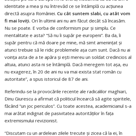
identitate a mea şi nu întrevăd ce se întâmplă cu acţiunea
directă asupra României.
Cu cât suntem slabi, cu atât vom
fi mai loviţi.
Ori în ultimii ani nu am făcut decât să încasăm.
Nu se poate. E vorba de conformism pur şi simplu. Ce
mentalitate e asta? “Să nu îi supăr pe europeni”. Ba da, îi
supăr pentru că mă doare pe mine, mă simt ameninţat şi
atunci trebuie să le ridic problemele aşa cum sunt. Dacă nu ai
voinţa asta de a te apăra şi eşti mereu un soldat credincios al
altuia, atunci asta ni se întâmplă. Dacă meregem tot aşa, eu
nu exagerez, în 20 de ani nu va mai exista stat român cu
autoritate”, a spus istoricul de 87 de ani.
Referindu-se la provocările recente ale radicalilor maghiari,
Dinu Giurescu a afirmat că politicul încearcă să agite spiritele,
făcând “un joc periculos”. Cu toate acestea, academicianul s-a
mai arătat indignat de pasivitatea autorităţilor în faţa
extremismului revizionist.
“Discutam cu un ardelean zilele trecute şi zicea că la ei, în