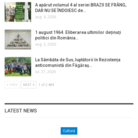
A apărut volumul 4 al seriei BRAZII SE FRÂNG,
DAR NU SE ÎNDOIESC de…
aug. 4, 2026
1 august 1964. Eliberarea ultimilor deținuți
politici din România…
aug. 3, 2026
La Sâmbăta de Sus, luptătorii în Rezistența
anticomunistă din Făgăraș…
iul. 27, 2026
PREV
NEXT
1 of 2.484
LATEST NEWS
Cultură