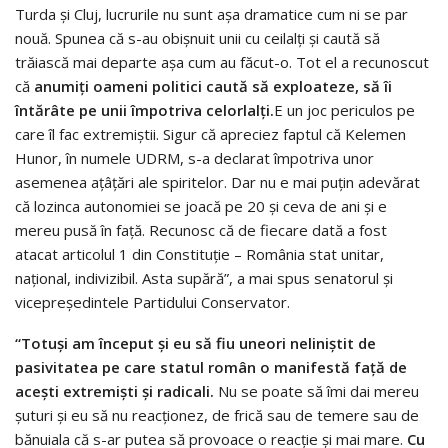
Turda şi Cluj, lucrurile nu sunt aşa dramatice cum ni se par
nouă. Spunea că s-au obişnuit unii cu ceilalţi şi caută să
trăiască mai departe aşa cum au făcut-o. Tot el a recunoscut
că
anumiţi oameni politici caută să exploateze, să îi
întărâte pe unii împotriva celorlalţi.
E un joc periculos pe
care îl fac extremiştii. Sigur că apreciez faptul că Kelemen
Hunor, în numele UDRM, s-a declarat împotriva unor
asemenea aţâţări ale spiritelor. Dar nu e mai puţin adevărat
că lozinca autonomiei se joacă pe 20 şi ceva de ani şi e
mereu pusă în faţă. Recunosc că de fiecare dată a fost
atacat articolul 1 din Constituţie – România stat unitar,
naţional, indivizibil. Asta supără”, a mai spus senatorul şi
vicepreşedintele Partidului Conservator.
“Totuşi am început şi eu să fiu uneori neliniştit de
pasivitatea pe care statul român o manifestă faţă de
aceşti extremişti şi radicali.
Nu se poate să îmi dai mereu
şuturi şi eu să nu reacţionez, de frică sau de temere sau de
bănuiala că s-ar putea să provoace o reacţie şi mai mare.
Cu