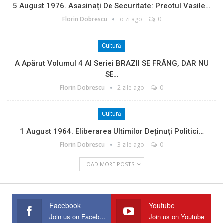
5 August 1976. Asasinați De Securitate: Preotul Vasile…
Florin Dobrescu
o zi ago
0
Cultură
A Apărut Volumul 4 Al Seriei BRAZII SE FRÂNG, DAR NU
SE…
Florin Dobrescu
2 zile ago
0
Cultură
1 August 1964. Eliberarea Ultimilor Deținuți Politici…
Florin Dobrescu
3 zile ago
0
LOAD MORE POSTS
Facebook
Youtube
Join us on Facebook
Join us on Youtube