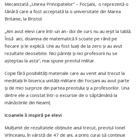
Mecanizată „Unirea Principatelor” – Focşani, o reprezintă o
tânără care a fost acceptată la o universitate din Marea
Britanie, la Bristol.
„Am avut elevi care într-un an- doi de curs nu au ieşit la tablă.
Însă aici, doamna de matematică îi scoate pe rând pe
fiecare şi le explică. Unii au fost luaţi de la zero şi au avut
rezultate deosebite. Nici părinţii şi nici profesorii nu se
aşteptau la asta”, mai spune preotul militar.
Copiii fără posibilităţi materiale care au venit anul trecut la
meditaţii în biserica unităţii militare din Focşani au avut parte
şi de mici surprize din partea preotului şi a profesorilor. Una
dintre ele a constat într-o excursie de o săptămână la
mânăstirile din Neamţ.
Icoanele îi inspiră pe elevi
Mulţumit de rezultatele obţinute anul trecut, preotul Ionel
Vrînceanu, în vârstă de 47 de ani, a prins curaj să continue