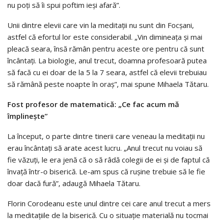
nu poţi să îi spui poftim ieşi afară”.
Unii dintre elevii care vin la meditaţii nu sunt din Focşani,
astfel că efortul lor este considerabil. „Vin dimineaţa şi mai
pleacă seara, însă rămân pentru aceste ore pentru că sunt
încântaţi. La biologie, anul trecut, doamna profesoară putea
să facă cu ei doar de la 5 la 7 seara, astfel că elevii trebuiau
să rămână peste noapte în oraş”, mai spune Mihaela Tătaru.
Fost profesor de matematică: „Ce fac acum mă
împlineşte”
La început, o parte dintre tinerii care veneau la meditaţii nu
erau încântaţi să arate acest lucru. „Anul trecut nu voiau să
fie văzuţi, le era jenă că o să râdă colegii de ei şi de faptul că
învaţă într-o biserică. Le-am spus că ruşine trebuie să le fie
doar dacă fură”, adaugă Mihaela Tătaru.
Florin Corodeanu este unul dintre cei care anul trecut a mers
la meditaţiile de la biserică. Cu o situaţie materială nu tocmai