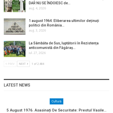
DAR NU SE ÎNDOIESC de…
aug. 4, 2026
1 august 1964. Eliberarea ultimilor deținuți
politici din România…
aug. 3, 2026
La Sâmbăta de Sus, luptătorii în Rezistența
anticomunistă din Făgăraș…
iul. 27, 2026
PREV
NEXT
1 of 2.484
LATEST NEWS
Cultură
5 August 1976. Asasinați De Securitate: Preotul Vasile…