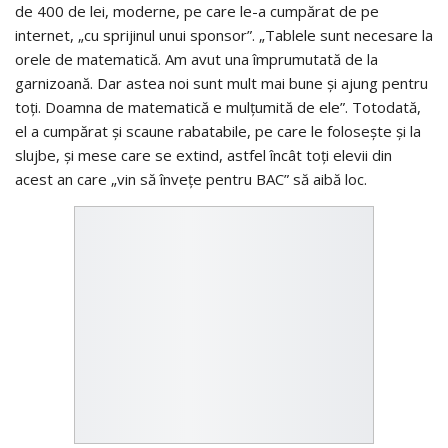
de 400 de lei, moderne, pe care le-a cumpărat de pe
internet, „cu sprijinul unui sponsor”. „Tablele sunt necesare la
orele de matematică. Am avut una împrumutată de la
garnizoană. Dar astea noi sunt mult mai bune şi ajung pentru
toţi. Doamna de matematică e mulţumită de ele”. Totodată,
el a cumpărat şi scaune rabatabile, pe care le foloseşte şi la
slujbe, şi mese care se extind, astfel încât toţi elevii din
acest an care „vin să înveţe pentru BAC” să aibă loc.