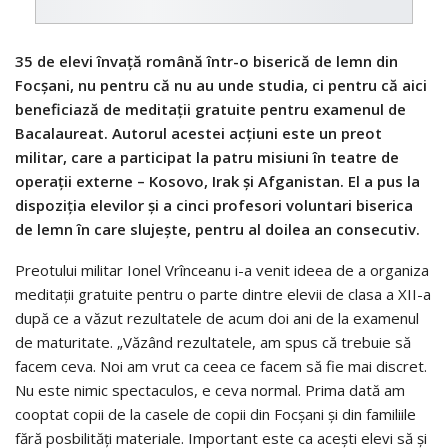
35 de elevi învaţă română într-o biserică de lemn din
Focşani, nu pentru că nu au unde studia, ci pentru că aici
beneficiază de meditaţii gratuite pentru examenul de
Bacalaureat. Autorul acestei acţiuni este un preot
militar, care a participat la patru misiuni în teatre de
operaţii externe – Kosovo, Irak şi Afganistan. El a pus la
dispoziţia elevilor şi a cinci profesori voluntari biserica
de lemn în care slujeşte, pentru al doilea an consecutiv.
Preotului militar Ionel Vrînceanu i-a venit ideea de a organiza
meditaţii gratuite pentru o parte dintre elevii de clasa a XII-a
după ce a văzut rezultatele de acum doi ani de la examenul
de maturitate. „Văzând rezultatele, am spus că trebuie să
facem ceva. Noi am vrut ca ceea ce facem să fie mai discret.
Nu este nimic spectaculos, e ceva normal. Prima dată am
cooptat copii de la casele de copii din Focşani şi din familiile
fără posbilităţi materiale. Important este ca aceşti elevi să şi