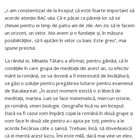
„I-am conştientizat de la început că este foarte important să
acorde atenţie BAC-ului. Că e păcat ca părinţii lor să se
chinuie pentru ei timp de patru ani de zile. Am zis să le facem
un orizont, un viitor. Noi avem şi o fundaţie şi, în măsura
posibilităţilor, să îi ajutăm în viitor cu bani. Este greu”, mai
spune preotul.
La rândul ei, Mihaela Tătaru a afirmat, pentru gândul, că în
condiţiile în care grupa de meditaţii din acest an, cu efectiv
mărit la română, se va dovedi a fi interesată de învăţătură,
va găsi o soluţie pentru pregătirea tuturor pentru examenul
de Bacalaureat. „În acest moment există o zi liberă de
meditaţii, marţea. Luni se face matematică, miercuri istorie,
joi română, vineri biologie. Geografie încă nu am început.
Dacă va fi cazul vom împărţi copiii la română în două grupe şi
vom face în două zile pentru a-i ajuta pe toţi, pentru a le
acorda fiecăruia câte o şansă. Trebuie, însă, să dovedească
că ei merită acest lucru. Îmi este milă, dacă mai vine un elev,