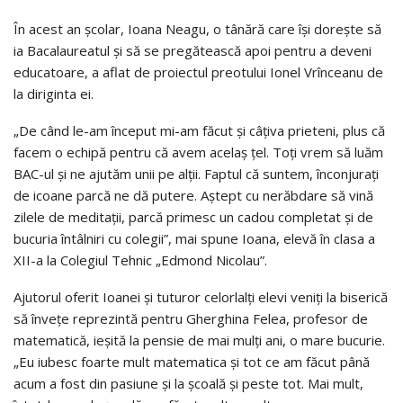
În acest an şcolar, Ioana Neagu, o tânără care îşi doreşte să
ia Bacalaureatul şi să se pregătească apoi pentru a deveni
educatoare, a aflat de proiectul preotului Ionel Vrînceanu de
la diriginta ei.
„De când le-am început mi-am făcut şi câţiva prieteni, plus că
facem o echipă pentru că avem acelaş ţel. Toţi vrem să luăm
BAC-ul şi ne ajutăm unii pe alţii. Faptul că suntem, înconjuraţi
de icoane parcă ne dă putere. Aştept cu nerăbdare să vină
zilele de meditaţii, parcă primesc un cadou completat şi de
bucuria întâlniri cu colegii”, mai spune Ioana, elevă în clasa a
XII-a la Colegiul Tehnic „Edmond Nicolau”.
Ajutorul oferit Ioanei şi tuturor celorlalţi elevi veniţi la biserică
să înveţe reprezintă pentru Gherghina Felea, profesor de
matematică, ieşită la pensie de mai mulţi ani, o mare bucurie.
„Eu iubesc foarte mult matematica şi tot ce am făcut până
acum a fost din pasiune şi la şcoală şi peste tot. Mai mult,