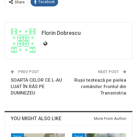
Share
Facebook
Florin Dobrescu
PREV POST
NEXT POST
SOARTA CELOR CE L-AU
Ruşii testează pe pielea
LUAT ÎN RÂS PE
românilor frontul din
DUMNEZEU
Transnistria
YOU MIGHT ALSO LIKE
More From Author
Social
Social