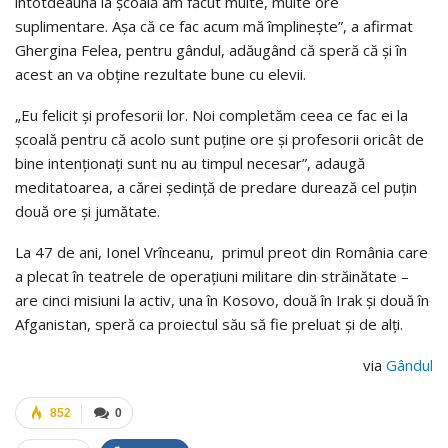
întotdeauna la şcoală am făcut multe, multe ore
suplimentare. Aşa că ce fac acum mă împlineşte”, a afirmat
Ghergina Felea, pentru gândul, adăugând că speră că şi în
acest an va obţine rezultate bune cu elevii.
„Eu felicit şi profesorii lor. Noi completăm ceea ce fac ei la
şcoală pentru că acolo sunt puţine ore şi profesorii oricât de
bine intenţionaţi sunt nu au timpul necesar”, adaugă
meditatoarea, a cărei şedinţă de predare durează cel puţin
două ore şi jumătate.
La 47 de ani, Ionel Vrînceanu, primul preot din România care
a plecat în teatrele de operaţiuni militare din străinătate –
are cinci misiuni la activ, una în Kosovo, două în Irak şi două în
Afganistan, speră ca proiectul său să fie preluat şi de alţi.
via
Gândul
852
0