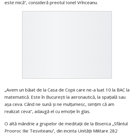
este mică”, consideră preotul Ionel Vrînceanu.
„Avem un băiat de la Casa de Copii care ne-a luat 10 la BAC la
matematică. Este în Bucureşti la aeronautică, la spaţială sau
aşa ceva. Când ne sună şi ne mulţumesc, simţim că am
realizat ceva”, adaugă el cu emoţie în glas.
O altă mândrie a grupelor de meditaţii de la Biserica „Sfântul
Prooroc Ilie Tesviteanu”, din incinta Unităţii Militare 282