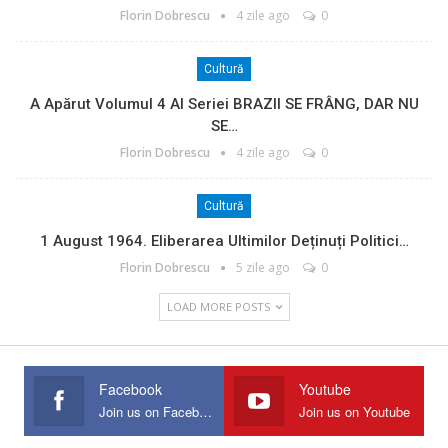
Florin Dobrescu
4 zile ago
0
Cultură
A Apărut Volumul 4 Al Seriei BRAZII SE FRÂNG, DAR NU
SE…
Florin Dobrescu
4 zile ago
0
Cultură
1 August 1964. Eliberarea Ultimilor Deținuți Politici…
Florin Dobrescu
5 zile ago
0
LOAD MORE POSTS
Facebook
Youtube
Join us on Facebook
Join us on Youtube