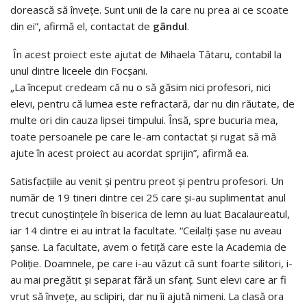
dorească să înveţe. Sunt unii de la care nu prea ai ce scoate
din ei”, afirmă el, contactat de
gândul
.
În acest proiect este ajutat de Mihaela Tătaru, contabil la
unul dintre liceele din Focşani.
„La început credeam că nu o să găsim nici profesori, nici
elevi, pentru că lumea este refractară, dar nu din răutate, de
multe ori din cauza lipsei timpului. Însă, spre bucuria mea,
toate persoanele pe care le-am contactat şi rugat să mă
ajute în acest proiect au acordat sprijin”, afirmă ea.
Satisfacţiile au venit şi pentru preot şi pentru profesori. Un
număr de 19 tineri dintre cei 25 care şi-au suplimentat anul
trecut cunoştinţele în biserica de lemn au luat Bacalaureatul,
iar 14 dintre ei au intrat la facultate. “Ceilalţi şase nu aveau
şanse. La facultate, avem o fetiţă care este la Academia de
Poliţie. Doamnele, pe care i-au văzut că sunt foarte silitori, i-
au mai pregătit şi separat fără un sfanţ. Sunt elevi care ar fi
vrut să înveţe, au sclipiri, dar nu îi ajută nimeni. La clasă ora