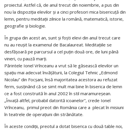
proiectul. Astfel că, de anul trecut din noiembrie, a pus din
nou la dispoziţia elevilor şi a cinci profesori mica bisericuţă din
lemn, pentru meditaţii zilnice la română, matematică, istorie,
geografie şi biologie.
În grupa din acest an, sunt şi foşti elevi din anul trecut care
nu au reuşit la examenul de Bacalaureat. Meditaţiile se
desfăşoară pe parcursul a cel puţin două ore, de luni până
vineri, cu pauză marţi.
Părintele Ionel Vrînceanu a vrut să le găsească elevilor un
spaţiu mai adecvat învăţăturii, la Colegiul Tehnic „Edmond
Nicolau” din Focşani, însă majoritatea acestora au refuzat
ferm, susţinând că se simt mult mai bine în biserica de lemn
ce a fost construită în anul 2002 în stil maramureşean.
„Învaţă altfel, probabil datorită icoanelor”, crede Ionel
Vrînceanu, primul preot din România care a plecat în misiuni
în teatrele de operaţiuni din străinătate.
În aceste condiţii, preotul a dotat biserica cu două table noi,