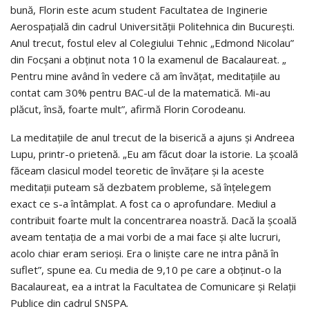
bună, Florin este acum student Facultatea de Inginerie
Aerospaţială din cadrul Universităţii Politehnica din Bucureşti.
Anul trecut, fostul elev al Colegiului Tehnic „Edmond Nicolau”
din Focşani a obţinut nota 10 la examenul de Bacalaureat. „
Pentru mine având în vedere că am învăţat, meditaţiile au
contat cam 30% pentru BAC-ul de la matematică. Mi-au
plăcut, însă, foarte mult”, afirmă Florin Corodeanu.
La meditaţiile de anul trecut de la biserică a ajuns şi Andreea
Lupu, printr-o prietenă. „Eu am făcut doar la istorie. La şcoală
făceam clasicul model teoretic de învăţare şi la aceste
meditaţii puteam să dezbatem probleme, să înţelegem
exact ce s-a întâmplat. A fost ca o aprofundare. Mediul a
contribuit foarte mult la concentrarea noastră. Dacă la şcoală
aveam tentaţia de a mai vorbi de a mai face şi alte lucruri,
acolo chiar eram serioşi. Era o linişte care ne intra până în
suflet”, spune ea. Cu media de 9,10 pe care a obţinut-o la
Bacalaureat, ea a intrat la Facultatea de Comunicare şi Relaţii
Publice din cadrul SNSPA.