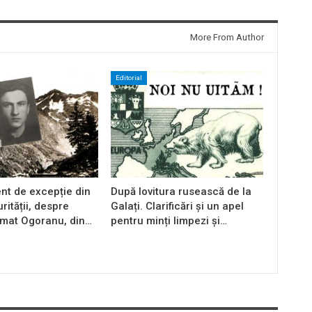
More From Author
Editorial
t de excepție din
După lovitura rusească de la
rității, despre
Galați. Clarificări și un apel
rmat Ogoranu, din…
pentru minți limpezi și…