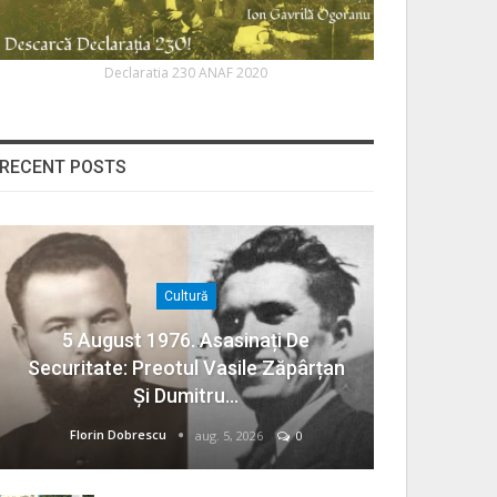
Declaratia 230 ANAF 2020
RECENT POSTS
Cultură
5 August 1976. Asasinați De
Securitate: Preotul Vasile Zăpârțan
Și Dumitru…
Florin Dobrescu
aug. 5, 2026
0