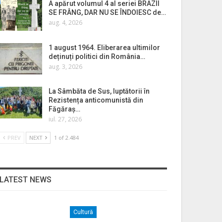
A apărut volumul 4 al seriei BRAZII
SE FRÂNG, DAR NU SE ÎNDOIESC de…
aug. 4, 2026
1 august 1964. Eliberarea ultimilor
deținuți politici din România…
aug. 3, 2026
La Sâmbăta de Sus, luptătorii în
Rezistența anticomunistă din
Făgăraș…
iul. 27, 2026
PREV
NEXT
1 of 2.484
LATEST NEWS
Cultură