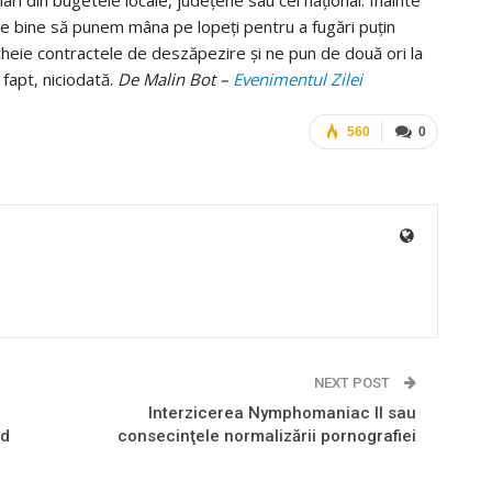
ace bine să punem mâna pe lopeţi pentru a fugări puţin
 încheie contractele de deszăpezire şi ne pun de două ori la
fapt, niciodată.
De Malin Bot –
Evenimentul Zilei
560
0
NEXT POST
Interzicerea Nymphomaniac II sau
nd
consecinţele normalizării pornografiei