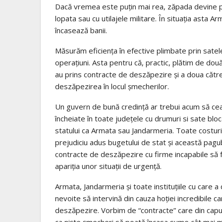
Dacă vremea este puţin mai rea, zăpada devine p
lopata sau cu utilajele militare. În situaţia asta A
încasează banii.
Măsurăm eficienţa în efective plimbate prin satel
operaţiuni. Asta pentru că, practic, plătim de două
au prins contracte de deszăpezire şi a doua căt
deszăpezirea în locul şmecherilor.
Un guvern de bună credinţă ar trebui acum să cea
încheiate în toate judeţele cu drumuri si sate bloc
statului ca Armata sau Jandarmeria. Toate costuri
prejudiciu adus bugetului de stat şi această pagub
contracte de deszăpezire cu firme incapabile să fa
apariţia unor situaţii de urgenţă.
Armata, Jandarmeria şi toate instituţiile cu care a 
nevoite să intervină din cauza hoţiei incredibile c
deszăpezire. Vorbim de “contracte” care din capul
ca nişte şmecheri să poată încasa sume cât mai mar