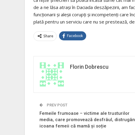
de a ne lăsa atraşi în Daciada deszăpezirii, am f
funcţionarii şi aleşii corupţi şi incompetenţi care
plată pentru un serviciu care nu se prestează, de 
Share
Facebook
Florin Dobrescu
PREV POST
Femeile frumoase – victime ale trusturilor
media, care promovează desfrâul, distrugâ
icoana femeii că mamă și soție