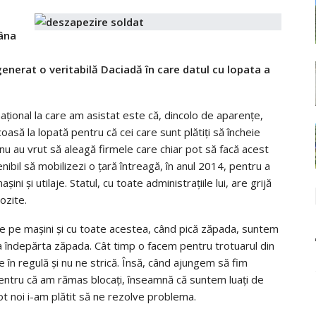
a
mâna
generat o veritabilă Daciadă în care datul cu lopata a
aţional la care am asistat este că, dincolo de aparenţe,
asă la lopată pentru că cei care sunt plătiţi să încheie
nu au vrut să aleagă firmele care chiar pot să facă acest
penibil să mobilizezi o ţară întreagă, în anul 2014, pentru a
i şi utilaje. Statul, cu toate administraţiile lui, are grijă
ozite.
te pe maşini şi cu toate acestea, când pică zăpada, suntem
 îndepărta zăpada. Cât timp o facem pentru trotuarul din
e în regulă şi nu ne strică. Însă, când ajungem să fim
entru că am rămas blocaţi, înseamnă că suntem luaţi de
tot noi i-am plătit să ne rezolve problema.