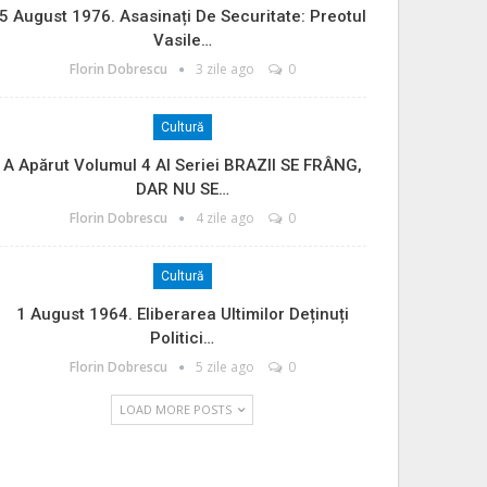
5 August 1976. Asasinați De Securitate: Preotul
Vasile…
Florin Dobrescu
3 zile ago
0
Cultură
A Apărut Volumul 4 Al Seriei BRAZII SE FRÂNG,
DAR NU SE…
Florin Dobrescu
4 zile ago
0
Cultură
1 August 1964. Eliberarea Ultimilor Deținuți
Politici…
Florin Dobrescu
5 zile ago
0
LOAD MORE POSTS