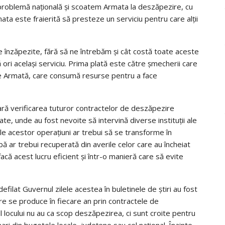
roblemă naţională şi scoatem Armata la deszăpezire, cu
rmata este fraierită să presteze un serviciu pentru care alţii
e înzăpezite, fără să ne întrebăm şi cât costă toate aceste
 ori acelaşi serviciu. Prima plată este către şmecherii care
re Armată, care consumă resurse pentru a face
ră verificarea tuturor contractelor de deszăpezire
ate, unde au fost nevoite să intervină diverse instituţii ale
le acestor operaţiuni ar trebui să se transforme în
ă ar trebui recuperată din averile celor care au încheiat
că acest lucru eficient şi într-o manieră care să evite
defilat Guvernul zilele acestea în buletinele de ştiri au fost
are se produce în fiecare an prin contractele de
 locului nu au ca scop deszăpezirea, ci sunt croite pentru
i din bugetele locale, judeţene sau cel naţional. Înainte