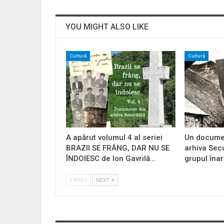
YOU MIGHT ALSO LIKE
Cultură
Cultură
A apărut volumul 4 al seriei
Un documen
BRAZII SE FRÂNG, DAR NU SE
arhiva Secu
ÎNDOIESC de Ion Gavrilă…
grupul îna
PREV
NEXT