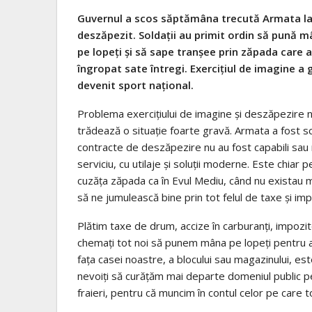
Guvernul a scos săptămâna trecută Armata l
deszăpezit. Soldaţii au primit ordin să pună 
pe lopeţi şi să sape tranşee prin zăpada care a
îngropat sate întregi. Exerciţiul de imagine a 
devenit sport naţional.
Problema exerciţiului de imagine şi deszăpezire n
trădează o situaţie foarte gravă. Armata a fost sco
contracte de deszăpezire nu au fost capabili sau 
serviciu, cu utilaje şi soluţii moderne. Este chiar 
cuzăţa zăpada ca în Evul Mediu, când nu existau maşin
să ne jumulească bine prin tot felul de taxe şi imp
Plătim taxe de drum, accize în carburanţi, impozi
chemaţi tot noi să punem mâna pe lopeţi pentru a
faţa casei noastre, a blocului sau magazinului, est
nevoiţi să curăţăm mai departe domeniul public p
fraieri, pentru că muncim în contul celor pe care 