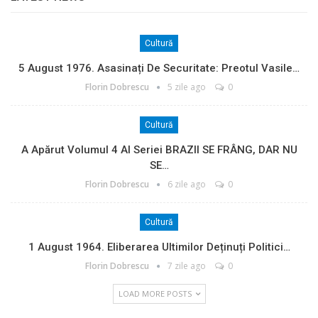
Cultură
5 August 1976. Asasinați De Securitate: Preotul Vasile…
Florin Dobrescu
5 zile ago
0
Cultură
A Apărut Volumul 4 Al Seriei BRAZII SE FRÂNG, DAR NU
SE…
Florin Dobrescu
6 zile ago
0
Cultură
1 August 1964. Eliberarea Ultimilor Deținuți Politici…
Florin Dobrescu
7 zile ago
0
LOAD MORE POSTS