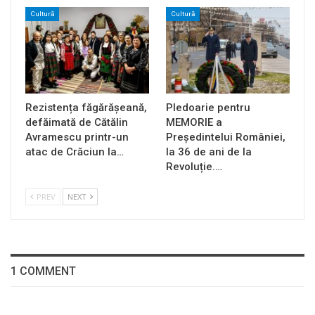
Cultură
Cultură
Rezistența făgărășeană,
Pledoarie pentru
defăimată de Cătălin
MEMORIE a
Avramescu printr-un
Președintelui României,
atac de Crăciun la…
la 36 de ani de la
Revoluție.…
PREV
NEXT
1 COMMENT