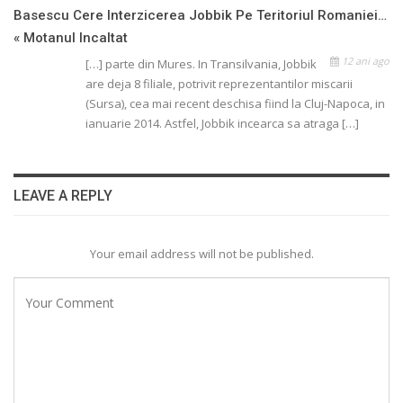
Basescu Cere Interzicerea Jobbik Pe Teritoriul Romaniei…
« Motanul Incaltat
12 ani ago
[…] parte din Mures. In Transilvania, Jobbik
are deja 8 filiale, potrivit reprezentantilor miscarii
(Sursa), cea mai recent deschisa fiind la Cluj-Napoca, in
ianuarie 2014. Astfel, Jobbik incearca sa atraga […]
LEAVE A REPLY
Your email address will not be published.