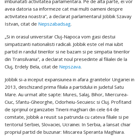
imbunatati activitatea parlamentara. Pe de alta parte, ei vor
avea datoria sa informeze cat mai multi oameni despre
activitatea noastra”, a declarat parlamentarul Jobbik Szavay
Istvan, citat de
Nepszabadsag
.
„Si in orasul universitar Cluj-Napoca vom gasi destui
simpatizanti nationalisti radicali. Jobbik este cel mai iubit
partid in randul tinerilor si ne bazam si pe simpatia tinerilor
din Transilvania”, a declarat noul presedinte al filialei de la
Cluj, Erdely Bela, citat de
Nepszava
.
Jobbik si-a inceput expansiunea in afara granitelor Ungariei in
2013, deschizand prima filiala a partidului in judetul Satu
Mare. Au urmat alte sapte: Mures, Salaj, Bihor, Miercurea-
Ciuc, Sfantu-Gheorghe, Odorheiu-Secuiesc si Cluj. Profitand
de sprijinul organizatiei Tinerii maghiari din cele 64 de
comitate, Jobbik a reusit sa patrunda cu cateva filiale si pe
teritoriul Serbiei, Slovaciei, Ucrainei. In Serbia, a lansat chiar
propriul partid de buzunar: Miscarea Speranta Maghiara.