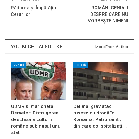
Pădurea şi Împărăţia
ROMÂNI GENIALI
Cerurilor
DESPRE CARE NU
VORBEŞTE NIMENI
YOU MIGHT ALSO LIKE
More From Author
Cultură
Politică
UDMR și marioneta
Cel mai grav atac
Demeter: Distrugerea
rusesc cu dronă în
deschisă a culturii
România. Patru răniți,
române sub nasul unui
din care doi spitalizați,…
stat…