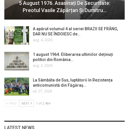
5 August 1976. Asasinați De Securitate:
Preotul Vasile Zăpârțan Și Dumitru…
A apărut volumul 4 al seriei BRAZII SE FRÂNG,
DAR NU SE ÎNDOIESC de…
aug. 4, 2026
1 august 1964. Eliberarea ultimilor deținuți
politici din România…
aug. 3, 2026
La Sâmbăta de Sus, luptătorii în Rezistența
anticomunistă din Făgăraș…
iul. 27, 2026
PREV
NEXT
1 of 2.484
LATEST NEWS