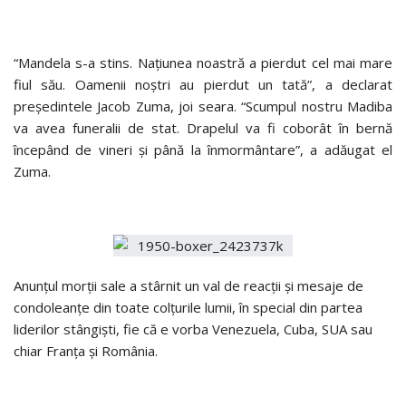
“Mandela s-a stins. Naţiunea noastră a pierdut cel mai mare
fiul său. Oamenii noştri au pierdut un tată”, a declarat
preşedintele Jacob Zuma, joi seara. “Scumpul nostru Madiba
va avea funeralii de stat. Drapelul va fi coborât în bernă
începând de vineri şi până la înmormântare”, a adăugat el
Zuma.
Anunţul morţii sale a stârnit un val de reacţii şi mesaje de
condoleanţe din toate colţurile lumii, în special din partea
liderilor stângişti, fie că e vorba Venezuela, Cuba, SUA sau
chiar Franţa şi România.