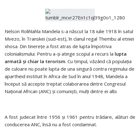
Nelson Rolihlahla Mandela s-a născut la 18 iulie 1918 în satul
Mvezo, în Transkei (sud-est), în clanul regal Thembu al etniei
xhosa. Din tinereţe a fost atras de lupta împotriva
colonialismului. Pentru a-şi atinge scopul a recurs la
lupta
armată şi chiar la terorism
. Cu timpul, văzând că populaţia
de culoare nu poate lupta de una singură contra regimului de
apartheid instituit în Africa de Sud în anul 1948, Mandela a
început să accepte treptat colaborarea dintre Congresul
Naţional African (ANC) şi comunişti, mulţi dintre ei albi.
A fost judecat între 1956 și 1961 pentru trădare, alături de
conducerea ANC, însă nu a fost condamnat.