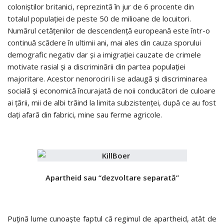
coloniştilor britanici, reprezintă în jur de 6 procente din
totalul populaţiei de peste 50 de milioane de locuitori.
Numărul cetăţenilor de descendenţă europeană este într-o
continuă scădere în ultimii ani, mai ales din cauza sporului
demografic negativ dar şi a imigraţiei cauzate de crimele
motivate rasial şi a discriminării din partea populaţiei
majoritare. Acestor nenorociri li se adaugă şi discriminarea
socială şi economică încurajată de noii conducători de culoare
ai ţării, mii de albi trăind la limita subzistenţei, după ce au fost
daţi afară din fabrici, mine sau ferme agricole.
Apartheid sau “dezvoltare separată”
Puţină lume cunoaşte faptul că regimul de apartheid, atât de