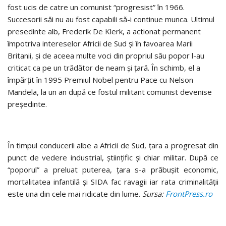
fost ucis de catre un comunist “progresist” în 1966.
Succesorii săi nu au fost capabili să-i continue munca. Ultimul
presedinte alb, Frederik De Klerk, a actionat permanent
împotriva intereselor Africii de Sud şi în favoarea Marii
Britanii, şi de aceea multe voci din propriul său popor l-au
criticat ca pe un trădător de neam şi ţară. În schimb, el a
împărţit în 1995 Premiul Nobel pentru Pace cu Nelson
Mandela, la un an după ce fostul militant comunist devenise
preşedinte.
În timpul conducerii albe a Africii de Sud, ţara a progresat din
punct de vedere industrial, ştiinţific şi chiar militar. După ce
“poporul” a preluat puterea, ţara s-a prăbuşit economic,
mortalitatea infantilă şi SIDA fac ravagii iar rata criminalităţii
este una din cele mai ridicate din lume.
Sursa:
FrontPress.ro