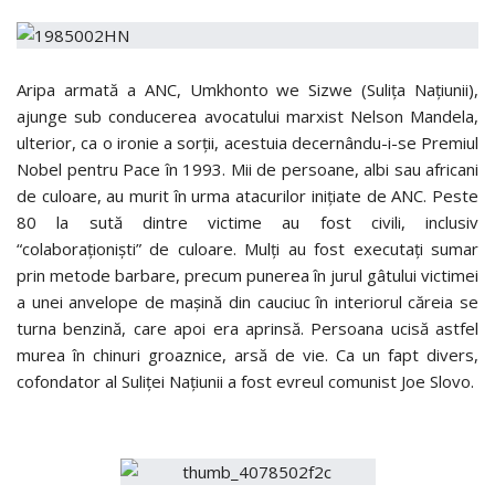
Aripa armată a ANC, Umkhonto we Sizwe (Suliţa Naţiunii),
ajunge sub conducerea avocatului marxist Nelson Mandela,
ulterior, ca o ironie a sorţii, acestuia decernându-i-se Premiul
Nobel pentru Pace în 1993. Mii de persoane, albi sau africani
de culoare, au murit în urma atacurilor iniţiate de ANC. Peste
80 la sută dintre victime au fost civili, inclusiv
“colaboraţionişti” de culoare. Mulţi au fost executaţi sumar
prin metode barbare, precum punerea în jurul gâtului victimei
a unei anvelope de maşină din cauciuc în interiorul căreia se
turna benzină, care apoi era aprinsă. Persoana ucisă astfel
murea în chinuri groaznice, arsă de vie. Ca un fapt divers,
cofondator al Suliţei Naţiunii a fost evreul comunist Joe Slovo.