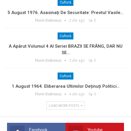
Cultură
5 August 1976. Asasinați De Securitate: Preotul Vasile…
Florin Dobrescu
2 zile ago
0
Cultură
A Apărut Volumul 4 Al Seriei BRAZII SE FRÂNG, DAR NU
SE…
Florin Dobrescu
3 zile ago
0
Cultură
1 August 1964. Eliberarea Ultimilor Deținuți Politici…
Florin Dobrescu
4 zile ago
0
LOAD MORE POSTS
Facebook
Youtube