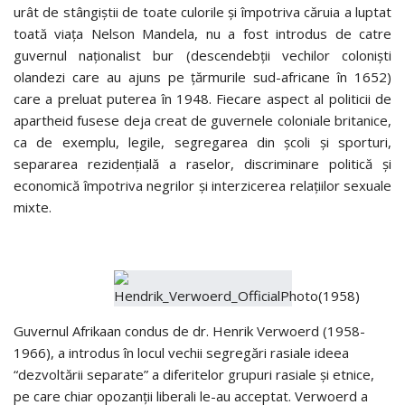
urât de stângiştii de toate culorile şi împotriva căruia a luptat
toată viaţa Nelson Mandela, nu a fost introdus de catre
guvernul naţionalist bur (descendebţii vechilor colonişti
olandezi care au ajuns pe ţărmurile sud-africane în 1652)
care a preluat puterea în 1948. Fiecare aspect al politicii de
apartheid fusese deja creat de guvernele coloniale britanice,
ca de exemplu, legile, segregarea din şcoli şi sporturi,
separarea rezidenţială a raselor, discriminare politică şi
economică împotriva negrilor şi interzicerea relaţiilor sexuale
mixte.
Guvernul Afrikaan condus de dr. Henrik Verwoerd (1958-
1966), a introdus în locul vechii segregări rasiale ideea
“dezvoltării separate” a diferitelor grupuri rasiale şi etnice,
pe care chiar opozanţii liberali le-au acceptat. Verwoerd a