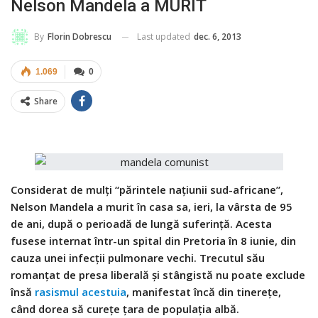
Nelson Mandela a MURIT
Last updated
dec. 6, 2013
By
Florin Dobrescu
1.069
0
Share
Considerat de mulţi “părintele naţiunii sud-africane”,
Nelson Mandela a murit în casa sa, ieri, la vârsta de 95
de ani, după o perioadă de lungă suferinţă. Acesta
fusese internat într-un spital din Pretoria în 8 iunie, din
cauza unei infecţii pulmonare vechi. Trecutul său
romanţat de presa liberală şi stângistă nu poate exclude
însă
rasismul acestuia
, manifestat încă din tinereţe,
când dorea să cureţe ţara de populaţia albă.