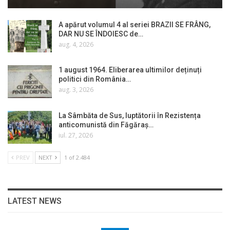
A apărut volumul 4 al seriei BRAZII SE FRÂNG,
DAR NU SE ÎNDOIESC de…
aug. 4, 2026
1 august 1964. Eliberarea ultimilor deținuți
politici din România…
aug. 3, 2026
La Sâmbăta de Sus, luptătorii în Rezistența
anticomunistă din Făgăraș…
iul. 27, 2026
PREV
NEXT
1 of 2.484
LATEST NEWS