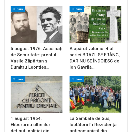
Cultură
Cultură
5 august 1976. Asasinați
A apărut volumul 4 al
de Securitate: preotul
seriei BRAZII SE FRÂNG,
Vasile Zăpârțan și
DAR NU SE ÎNDOIESC de
Dumitru Leontieș…
Ion Gavrilă…
Cultură
Cultură
1 august 1964.
La Sâmbăta de Sus,
Eliberarea ultimilor
luptătorii în Rezistența
deținuți politici din
anticomunistă din