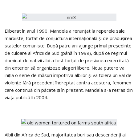
Eliberat în anul 1990, Mandela a renunţat la reperele sale
marxiste, forţat de conjuctura internaţională şi de prăbuşirea
statelor comuniste. După patru ani ajunge primul preşedinte
de culoare al Africii de Sud (până în 1999), după ce regimul
dominat de nativii albi a fost forţat de presiunea exercitată
din exterior să organizeze alegeri libere. Noua putere va
iniţia o serie de măsuri împotriva albilor şi va tolera un val de
violenţe fără precedent îndreptat contra acestora, fenomen
care continuă din păcate şi în prezent. Mandela s-a retras din
viaţa publică în 2004.
Albii din Africa de Sud, majoritatea buri sau descendenţi ai