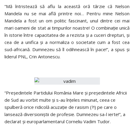
“Mă întristează să aflu la această oră târzie că Nelson
Mandela nu se mai află printre noi… Pentru mine Nelson
Mandela a fost un om politic fascinant, unul dintre cei mai
mari oameni de stat ai timpurilor noastre! O combinaţie unică
în istorie între capacitatea de a rezista şi a cuceri drepturi, şi
cea de a unifica şi a normaliza o societate cum a fost cea
sud-africană. Dumnezeu să îl odihnească în pace!”, a spus şi
liderul PNL, Crin Antonescu.
“Preşedintele Partidului România Mare şi preşedintele Africii
de Sud au vorbit multe şi s-au înţeles minunat, ceea ce
spulberă orice ridicolă acuzaţie de rasism (?!) pe care o
lansează diversioniştii de profesie. Dumnezeu sa-l ierte!”, a
declarat şi europarlamentarul Corneliu Vadim Tudor.