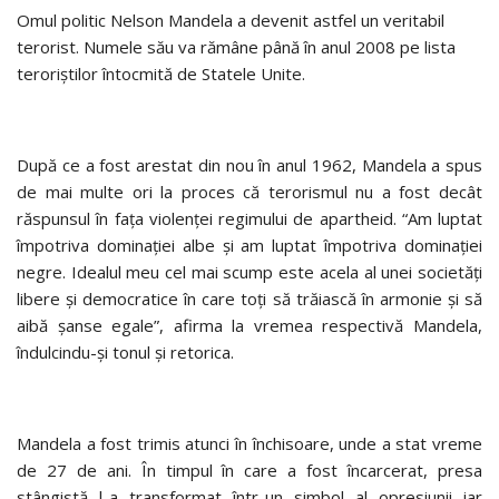
Omul politic Nelson Mandela a devenit astfel un veritabil
terorist. Numele său va rămâne până în anul 2008 pe lista
teroriştilor întocmită de Statele Unite.
După ce a fost arestat din nou în anul 1962, Mandela a spus
de mai multe ori la proces că terorismul nu a fost decât
răspunsul în faţa violenţei regimului de apartheid. “Am luptat
împotriva dominaţiei albe şi am luptat împotriva dominaţiei
negre. Idealul meu cel mai scump este acela al unei societăţi
libere şi democratice în care toţi să trăiască în armonie şi să
aibă şanse egale”, afirma la vremea respectivă Mandela,
îndulcindu-şi tonul şi retorica.
Mandela a fost trimis atunci în închisoare, unde a stat vreme
de 27 de ani. În timpul în care a fost încarcerat, presa
stângistă l-a transformat într-un simbol al opresiunii iar