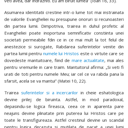
veti avea, dar indrazniti. Eu am biruit lumea” (Ioan 16, 33).
Asumarea identitatii crestine intr-o lume tot mai instrainata
de valorile Evangheliei nu presupune onoruri si recunoasteri
din partea lumii. Dimpotriva, trairea in duhul profetic al
Evangheliei poate inoportuna semnificativ constiinta unei
societati permeabile fdin ce in ce mai mult la tot felul de
anestezice si surogate, Rabdarea suferintelor venite din
partea lumii pentru
numele lui Hristos
este o virtute care se
dovedeste mantuitoare, fiind de
mare actualitate
, mai ales
pentru vremurile in care traim. Mantuitorul afirma: „Si veti fi
urati de toti pentru numele Meu; iar cel ce va rabda pana la
sfarsit, acela se va mantui” (Matei 10, 22).
Trairea
suferintelor si a incercarilor
in cheie eshatologica
devine prilej de biruinta. Astfel, in mod paradoxal,
depasindu-se logica fireasca, ceea ce in aparenta pare
neajuns devine plinatate prin puterea lui Hristos care pe
toate le transfigureaza. Astfel crestinul devine un scandal
pentru logica decazuta si mutilata de pacat a unei lumi