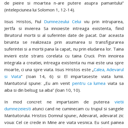
de pieire si moartea n-are putere asupra pamantului”
(intelepciunea lui Solomon 1, 12-14).
Iisus Hristos, Fiul
Dumnezeului Celui
viu prin intruparea,
Jertfa si invierea Sa innoieste intreaga existenta, fiind
Biruitorul mortii si al suferintei date de pacat. Dar aceasta
biruinta se realizeaza prin asumarea si transfigurarea
suferintei si a mortii pana la capat, nu prin eludarea lor. Taina
invierii este strans corelata cu taina Crucii. Prin innoirea
integrala a creatiei, intreaga existenta nu mai este una spre
moarte, ci una spre viata. Iisus Hristos este „
Calea, Adevarul
si Viata
” (Ioan 14, 6) si El impartaseste viata lumii.
Mantuitorul spune: „Eu am venit
pentru ca lumea
viata sa
aiba si din belsug sa aiba” (loan 10, 10).
In mod concret ne impartasim de puterea
vietii
dumnezeiesti
atunci cand ne cuminecam cu trupul si sangele
Mantuitorului. Hristos Domnul spune:, Adevarat, adevarat zic
voua: Cel ce crede in Mine are viata vesnica. Eu sunt painea