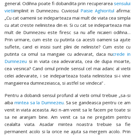
general. Odihna poate fi dobandita prin recuperarea
sensului
vietii
implinit in Dumnezeu. Cuviosul
Paisie Aghioritul
afirma:
„Cu cat oamenii se indeparteaza mai mult de viata cea simpla
cu atat creste nelinistea din ei. Si cu cat se indeparteaza mai
mult de Dumnezeu este firesc sa nu afle nicaieri odihna…
Prin urmare, cum este cu putinta ca acesti oameni sa ajute
suflete, cand ei insisi sunt plini de neliniste? Cum este cu
putinta ca omul sa mangaie cu adevarat, daca nu
crede in
Dumnezeu
si in viata cea adevarata, cea de dupa moarte,
cea vesnica? Cand omul prinde sensul cel mai adanc al vietii
celei adevarate, i se indeparteaza toata nelinistea si-i vine
mangaierea dumnezeiasca, si astfel se vindeca” .
Pentru a dobandi sensul profund al vietii omul trebuie „sa-si
aiba
mintea sa la Dumnezeu
. Sa se gandeasca pentru ce am
venit in viata aceasta. Aici n-am venit sa le facem pe toate si
sa ne aranjam bine. Am venit ca sa ne pregatim pentru
cealalta viata. Asadar mintea noastra trebuie sa fie
permanent acolo si la orice ne ajuta sa mergem acolo. Prin