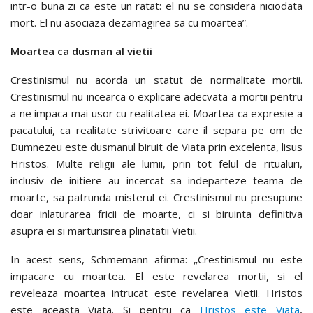
intr-o buna zi ca este un ratat: el nu se considera niciodata
mort. El nu asociaza dezamagirea sa cu moartea”.
Moartea ca dusman al vietii
Crestinismul nu acorda un statut de normalitate mortii.
Crestinismul nu incearca o explicare adecvata a mortii pentru
a ne impaca mai usor cu realitatea ei. Moartea ca expresie a
pacatului, ca realitate strivitoare care il separa pe om de
Dumnezeu este dusmanul biruit de Viata prin excelenta, lisus
Hristos. Multe religii ale lumii, prin tot felul de ritualuri,
inclusiv de initiere au incercat sa indeparteze teama de
moarte, sa patrunda misterul ei. Crestinismul nu presupune
doar inlaturarea fricii de moarte, ci si biruinta definitiva
asupra ei si marturisirea plinatatii Vietii.
In acest sens, Schmemann afirma: „Crestinismul nu este
impacare cu moartea. El este revelarea mortii, si el
reveleaza moartea intrucat este revelarea Vietii. Hristos
este aceasta Viata. Si pentru ca
Hristos este Viata
,