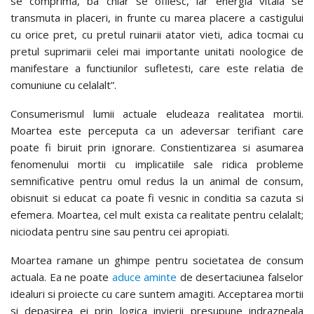
se comprima, ba chiar se ofilesc, iar energia vitala se
transmuta in placeri, in frunte cu marea placere a castigului
cu orice pret, cu pretul ruinarii atator vieti, adica tocmai cu
pretul suprimarii celei mai importante unitati noologice de
manifestare a functiunilor sufletesti, care este relatia de
comuniune cu celalalt”.
Consumerismul lumii actuale eludeaza realitatea mortii.
Moartea este perceputa ca un adeversar terifiant care
poate fi biruit prin ignorare. Constientizarea si asumarea
fenomenului mortii cu implicatiile sale ridica probleme
semnificative pentru omul redus la un animal de consum,
obisnuit si educat ca poate fi vesnic in conditia sa cazuta si
efemera. Moartea, cel mult exista ca realitate pentru celalalt;
niciodata pentru sine sau pentru cei apropiati.
Moartea ramane un ghimpe pentru societatea de consum
actuala. Ea ne poate
aduce aminte
de desertaciunea falselor
idealuri si proiecte cu care suntem amagiti. Acceptarea mortii
si depasirea ei prin logica invierii presupune indrazneala