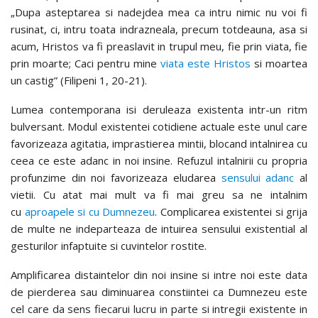
„Dupa asteptarea si nadejdea mea ca intru nimic nu voi fi
rusinat, ci, intru toata indrazneala, precum totdeauna, asa si
acum, Hristos va fi preaslavit in trupul meu, fie prin viata, fie
prin moarte; Caci pentru mine
viata este Hristos
si moartea
un castig” (Filipeni 1, 20-21).
Lumea contemporana isi deruleaza existenta intr-un ritm
bulversant. Modul existentei cotidiene actuale este unul care
favorizeaza agitatia, imprastierea mintii, blocand intalnirea cu
ceea ce este adanc in noi insine. Refuzul intalnirii cu propria
profunzime din noi favorizeaza eludarea
sensului adanc
al
vietii. Cu atat mai mult va fi mai greu sa ne intalnim
cu
aproapele si cu Dumnezeu
. Complicarea existentei si grija
de multe ne indeparteaza de intuirea sensului existential al
gesturilor infaptuite si cuvintelor rostite.
Amplificarea distaintelor din noi insine si intre noi este data
de pierderea sau diminuarea constiintei ca Dumnezeu este
cel care da sens fiecarui lucru in parte si intregii existente in