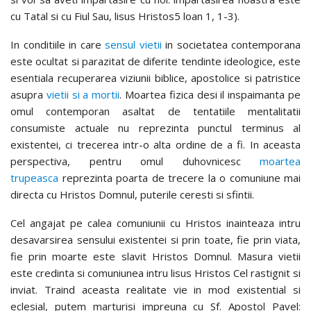
cu Tatal si cu Fiul Sau, lisus Hristos5 loan 1, 1-3).
In conditiile in care
sensul vietii
in societatea contemporana
este ocultat si parazitat de diferite tendinte ideologice, este
esentiala recuperarea viziunii biblice, apostolice si patristice
asupra
vietii si a mortii
. Moartea fizica desi il inspaimanta pe
omul contemporan asaltat de tentatiile mentalitatii
consumiste actuale nu reprezinta punctul terminus al
existentei, ci trecerea intr-o alta ordine de a fi. In aceasta
perspectiva, pentru omul duhovnicesc
moartea
trupeasca
reprezinta poarta de trecere la o comuniune mai
directa cu Hristos Domnul, puterile ceresti si sfintii.
Cel angajat pe calea comuniunii cu Hristos inainteaza intru
desavarsirea sensului existentei si prin toate, fie prin viata,
fie prin moarte este slavit Hristos Domnul. Masura vietii
este credinta si comuniunea intru lisus Hristos Cel rastignit si
inviat. Traind aceasta realitate vie in mod existential si
eclesial, putem marturisi impreuna cu Sf. Apostol Pavel: