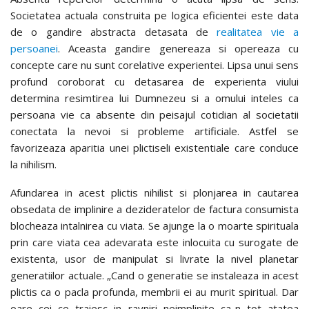
Societatea actuala construita pe logica eficientei este data
de o gandire abstracta detasata de
realitatea vie a
persoanei
. Aceasta gandire genereaza si opereaza cu
concepte care nu sunt corelative experientei. Lipsa unui sens
profund coroborat cu detasarea de experienta viului
determina resimtirea lui Dumnezeu si a omului inteles ca
persoana vie ca absente din peisajul cotidian al societatii
conectata la nevoi si probleme artificiale. Astfel se
favorizeaza aparitia unei plictiseli existentiale care conduce
la nihilism.
Afundarea in acest plictis nihilist si plonjarea in cautarea
obsedata de implinire a dezideratelor de factura consumista
blocheaza intalnirea cu viata. Se ajunge la o moarte spirituala
prin care viata cea adevarata este inlocuita cu surogate de
existenta, usor de manipulat si livrate la nivel planetar
generatiilor actuale. „Cand o generatie se instaleaza in acest
plictis ca o pacla profunda, membrii ei au murit spiritual. Dar
oare cei ce traiesc in ravniri neimplinite ca-n tot atatea