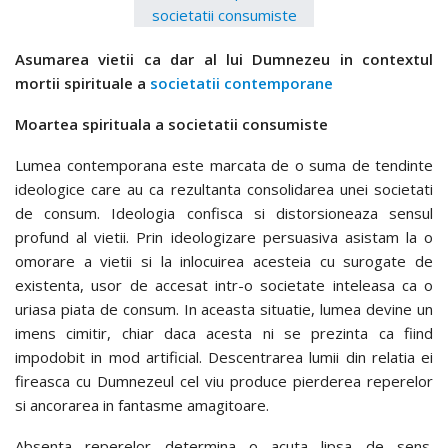
Asumarea vietii ca dar al lui Dumnezeu in contextul
mortii spirituale a
societatii contemporane
Moartea spirituala a societatii consumiste
Lumea contemporana este marcata de o suma de tendinte
ideologice care au ca rezultanta consolidarea unei societati
de consum. Ideologia confisca si distorsioneaza sensul
profund al vietii. Prin ideologizare persuasiva asistam la o
omorare a vietii si la inlocuirea acesteia cu surogate de
existenta, usor de accesat intr-o societate inteleasa ca o
uriasa piata de consum. In aceasta situatie, lumea devine un
imens cimitir, chiar daca acesta ni se prezinta ca fiind
impodobit in mod artificial. Descentrarea lumii din relatia ei
fireasca cu Dumnezeul cel viu produce pierderea reperelor
si ancorarea in fantasme amagitoare.
Absenta reperelor determina o acuta lipsa de sens.