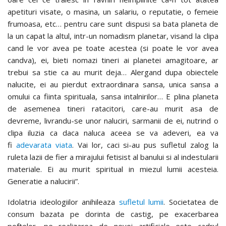
apetituri visate, o masina, un salariu, o reputatie, o femeie
frumoasa, etc… pentru care sunt dispusi sa bata planeta de
la un capat la altul, intr-un nomadism planetar, visand la clipa
cand le vor avea pe toate acestea (si poate le vor avea
candva), ei, bieti nomazi tineri ai planetei amagitoare, ar
trebui sa stie ca au murit deja… Alergand dupa obiectele
nalucite, ei au pierdut extraordinara sansa, unica sansa a
omului ca fiinta spirituala, sansa intalnirilor… E plina planeta
de asemenea tineri ratacitori, care-au murit asa de
devreme, livrandu-se unor naluciri, sarmanii de ei, nutrind o
clipa iluzia ca daca naluca aceea se va adeveri, ea va
fi
adevarata viata
. Vai lor, caci si-au pus sufletul zalog la
ruleta lazii de fier a mirajului fetisist al banului si al indestularii
materiale. Ei au murit spiritual in miezul lumii acesteia.
Generatie a nalucirii”.
Idolatria ideologiilor anihileaza
sufletul lumii
. Societatea de
consum bazata pe dorinta de castig, pe exacerbarea
poftelor, pe realizarea de nevoi artificiale este cadrul