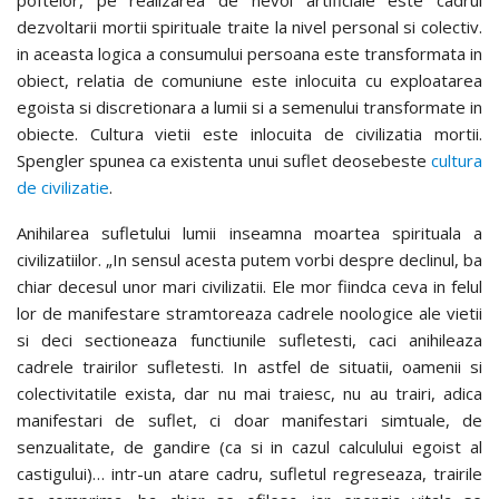
dezvoltarii mortii spirituale traite la nivel personal si colectiv.
in aceasta logica a consumului persoana este transformata in
obiect, relatia de comuniune este inlocuita cu exploatarea
egoista si discretionara a lumii si a semenului transformate in
obiecte. Cultura vietii este inlocuita de civilizatia mortii.
Spengler spunea ca existenta unui suflet deosebeste
cultura
de civilizatie
.
Anihilarea sufletului lumii inseamna moartea spirituala a
civilizatiilor. „In sensul acesta putem vorbi despre declinul, ba
chiar decesul unor mari civilizatii. Ele mor fiindca ceva in felul
lor de manifestare stramtoreaza cadrele noologice ale vietii
si deci sectioneaza functiunile sufletesti, caci anihileaza
cadrele trairilor sufletesti. In astfel de situatii, oamenii si
colectivitatile exista, dar nu mai traiesc, nu au trairi, adica
manifestari de suflet, ci doar manifestari simtuale, de
senzualitate, de gandire (ca si in cazul calculului egoist al
castigului)… intr-un atare cadru, sufletul regreseaza, trairile