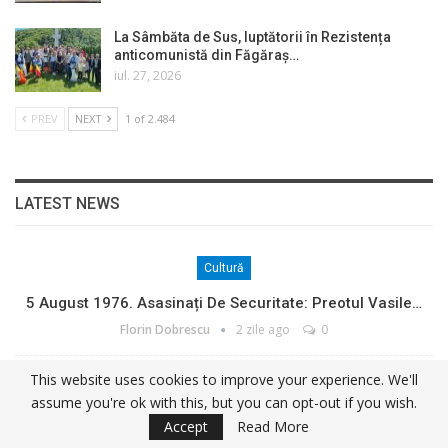
La Sâmbăta de Sus, luptătorii în Rezistența
anticomunistă din Făgăraș…
iul. 27, 2026
PREV
NEXT
1 of 2.484
LATEST NEWS
Cultură
5 August 1976. Asasinați De Securitate: Preotul Vasile…
Florin Dobrescu
2 zile ago
0
This website uses cookies to improve your experience. We'll
Cultură
assume you're ok with this, but you can opt-out if you wish.
A Apărut Volumul 4 Al Seriei BRAZII SE FRÂNG, DAR NU
Accept
Read More
SE…