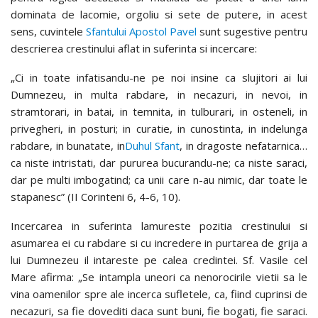
dominata de lacomie, orgoliu si sete de putere, in acest
sens, cuvintele
Sfantului Apostol Pavel
sunt sugestive pentru
descrierea crestinului aflat in suferinta si incercare:
„Ci in toate infatisandu-ne pe noi insine ca slujitori ai lui
Dumnezeu, in multa rabdare, in necazuri, in nevoi, in
stramtorari, in batai, in temnita, in tulburari, in osteneli, in
privegheri, in posturi; in curatie, in cunostinta, in indelunga
rabdare, in bunatate, in
Duhul Sfant
, in dragoste nefatarnica…
ca niste intristati, dar pururea bucurandu-ne; ca niste saraci,
dar pe multi imbogatind; ca unii care n-au nimic, dar toate le
stapanesc” (II Corinteni 6, 4-6, 10).
Incercarea in suferinta lamureste pozitia crestinului si
asumarea ei cu rabdare si cu incredere in purtarea de grija a
lui Dumnezeu il intareste pe calea credintei. Sf. Vasile cel
Mare afirma: „Se intampla uneori ca nenorocirile vietii sa le
vina oamenilor spre ale incerca sufletele, ca, fiind cuprinsi de
necazuri, sa fie dovediti daca sunt buni, fie bogati, fie saraci.