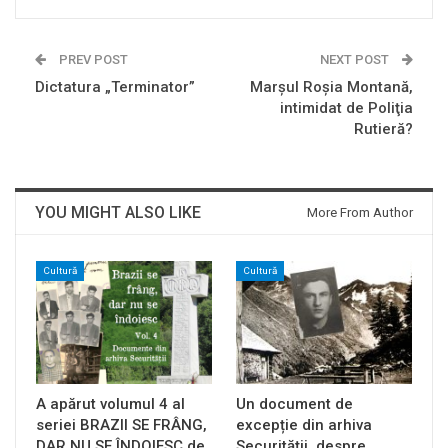
PREV POST
NEXT POST
Dictatura „Terminator”
Marşul Roşia Montană,
intimidat de Poliţia
Rutieră?
YOU MIGHT ALSO LIKE
More From Author
Cultură
Cultură
A apărut volumul 4 al
Un document de
seriei BRAZII SE FRÂNG,
excepție din arhiva
DAR NU SE ÎNDOIESC de
Securității, despre