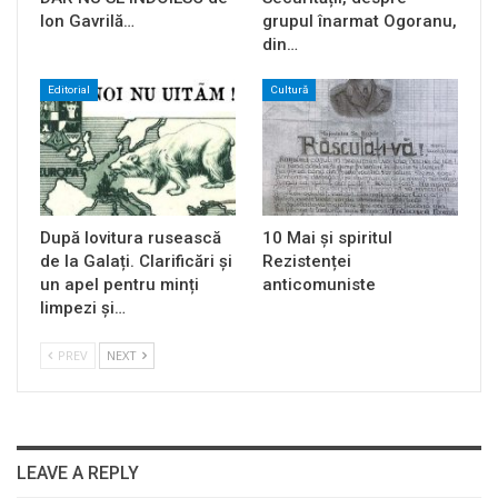
Ion Gavrilă…
grupul înarmat Ogoranu,
din…
Editorial
Cultură
După lovitura rusească
10 Mai și spiritul
de la Galați. Clarificări și
Rezistenței
un apel pentru minți
anticomuniste
limpezi și…
PREV
NEXT
LEAVE A REPLY