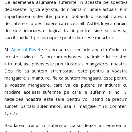
De asemenea asumarea suferintei in aceasta perspectiva
depaseste logica egoista, dominanta in lumea actuala. Prin
impartasirea suferintei putem dobandi o sensibilitate, o
delicatete si o deschidere catre celalalt. Astfel, logica daruirii
de sine inlocuieste logica trairii pentru sine si adesea,
sacrificandu-1 pe aproapele pentru interese meschine.
Sf.
Apostol Pavel
se adreseaza credinciosilor din Corint cu
aceste cuvinte: „Ca precum prisosesc patimirile lui Hristos
intru noi, asa prisoseste prin Hristos si mangaierea noastra.
Deci fie ca suntem stramtorati, este pentru a voastra
mangaiere si mantuire, fie ca suntem mangaiati, este pentru
a voastra mangaiere, care va da putere sa indurati cu
rabdare aceleasi suferinte pe care le suferim si noi. Si
nadejdea noastra este tare pentru voi, stiind ca precum
sunteti partasi suferintelor, asa si mangaierii” (II Corinteni
1,5-7).
Rabdarea traita in suferinta consolideaza increderea in