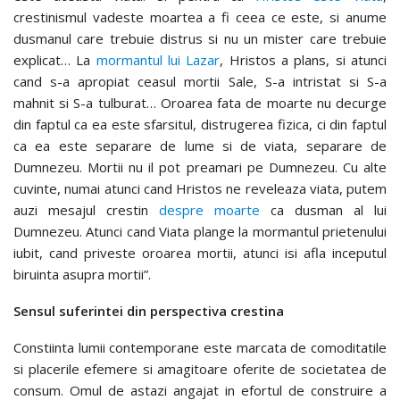
crestinismul vadeste moartea a fi ceea ce este, si anume
dusmanul care trebuie distrus si nu un mister care trebuie
explicat… La
mormantul lui Lazar
, Hristos a plans, si atunci
cand s-a apropiat ceasul mortii Sale, S-a intristat si S-a
mahnit si S-a tulburat… Oroarea fata de moarte nu decurge
din faptul ca ea este sfarsitul, distrugerea fizica, ci din faptul
ca ea este separare de lume si de viata, separare de
Dumnezeu. Mortii nu il pot preamari pe Dumnezeu. Cu alte
cuvinte, numai atunci cand Hristos ne reveleaza viata, putem
auzi mesajul crestin
despre moarte
ca dusman al lui
Dumnezeu. Atunci cand Viata plange la mormantul prietenului
iubit, cand priveste oroarea mortii, atunci isi afla inceputul
biruinta asupra mortii”.
Sensul suferintei din perspectiva crestina
Constiinta lumii contemporane este marcata de comoditatile
si placerile efemere si amagitoare oferite de societatea de
consum. Omul de astazi angajat in efortul de construire a