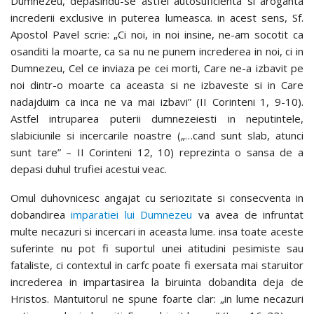
Dumnezeu, depasindu-se astfel autosuficienta si aroganta
increderii exclusive in puterea lumeasca. in acest sens, Sf.
Apostol Pavel scrie: „Ci noi, in noi insine, ne-am socotit ca
osanditi la moarte, ca sa nu ne punem increderea in noi, ci in
Dumnezeu, Cel ce inviaza pe cei morti, Care ne-a izbavit pe
noi dintr-o moarte ca aceasta si ne izbaveste si in Care
nadajduim ca inca ne va mai izbavi” (II Corinteni 1, 9-10).
Astfel intruparea puterii dumnezeiesti in neputintele,
slabiciunile si incercarile noastre („…cand sunt slab, atunci
sunt tare” – II Corinteni 12, 10) reprezinta o sansa de a
depasi duhul trufiei acestui veac.
Omul duhovnicesc angajat cu seriozitate si consecventa in
dobandirea
imparatiei lui Dumnezeu
va avea de infruntat
multe necazuri si incercari in aceasta lume. insa toate aceste
suferinte nu pot fi suportul unei atitudini pesimiste sau
fataliste, ci contextul in carfc poate fi exersata mai staruitor
increderea in impartasirea la biruinta dobandita deja de
Hristos. Mantuitorul ne spune foarte clar: „in lume necazuri