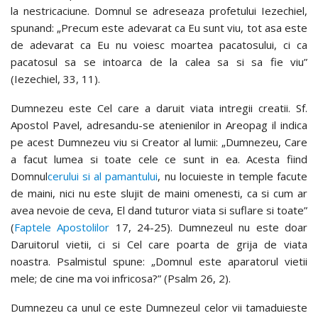
la nestricaciune. Domnul se adreseaza profetului Iezechiel,
spunand: „Precum este adevarat ca Eu sunt viu, tot asa este
de adevarat ca Eu nu voiesc moartea pacatosului, ci ca
pacatosul sa se intoarca de la calea sa si sa fie viu”
(Iezechiel, 33, 11).
Dumnezeu este Cel care a daruit viata intregii creatii. Sf.
Apostol Pavel, adresandu-se atenienilor in Areopag il indica
pe acest Dumnezeu viu si Creator al lumii: „Dumnezeu, Care
a facut lumea si toate cele ce sunt in ea. Acesta fiind
Domnul
cerului si al pamantului
, nu locuieste in temple facute
de maini, nici nu este slujit de maini omenesti, ca si cum ar
avea nevoie de ceva, El dand tuturor viata si suflare si toate”
(
Faptele Apostolilor
17, 24-25). Dumnezeul nu este doar
Daruitorul vietii, ci si Cel care poarta de grija de viata
noastra. Psalmistul spune: „Domnul este aparatorul vietii
mele; de cine ma voi infricosa?” (Psalm 26, 2).
Dumnezeu ca unul ce este Dumnezeul celor vii tamaduieste