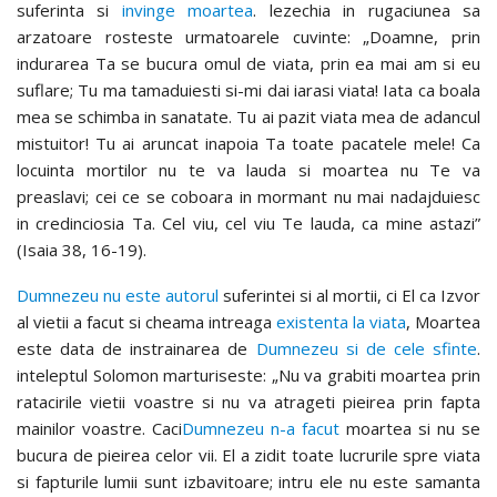
suferinta si
invinge moartea
. lezechia in rugaciunea sa
arzatoare rosteste urmatoarele cuvinte: „Doamne, prin
indurarea Ta se bucura omul de viata, prin ea mai am si eu
suflare; Tu ma tamaduiesti si-mi dai iarasi viata! Iata ca boala
mea se schimba in sanatate. Tu ai pazit viata mea de adancul
mistuitor! Tu ai aruncat inapoia Ta toate pacatele mele! Ca
locuinta mortilor nu te va lauda si moartea nu Te va
preaslavi; cei ce se coboara in mormant nu mai nadajduiesc
in credinciosia Ta. Cel viu, cel viu Te lauda, ca mine astazi”
(Isaia 38, 16-19).
Dumnezeu nu este autorul
suferintei si al mortii, ci El ca Izvor
al vietii a facut si cheama intreaga
existenta la viata
, Moartea
este data de instrainarea de
Dumnezeu si de cele sfinte
.
inteleptul Solomon marturiseste: „Nu va grabiti moartea prin
ratacirile vietii voastre si nu va atrageti pieirea prin fapta
mainilor voastre. Caci
Dumnezeu n-a facut
moartea si nu se
bucura de pieirea celor vii. El a zidit toate lucrurile spre viata
si fapturile lumii sunt izbavitoare; intru ele nu este samanta