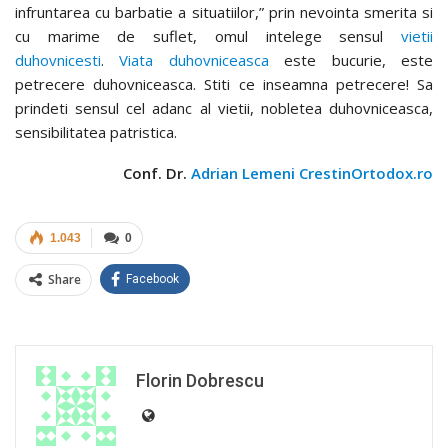
infruntarea cu barbatie a situatiilor,” prin nevointa smerita si
cu marime de suflet, omul intelege sensul
vietii
duhovnicesti
.
Viata duhovniceasca
este bucurie, este
petrecere duhovniceasca. Stiti ce inseamna petrecere! Sa
prindeti sensul cel adanc al vietii, nobletea duhovniceasca,
sensibilitatea patristica.
Conf. Dr.
Adrian Lemeni
CrestinOrtodox.ro
1.043
0
Share
Facebook
Florin Dobrescu