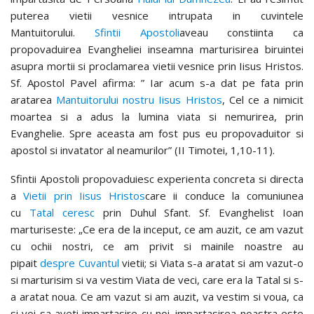
puterea vietii vesnice intrupata in cuvintele
Mantuitorului.
Sfintii Apostoli
aveau constiinta ca
propovaduirea Evangheliei inseamna marturisirea biruintei
asupra mortii si proclamarea vietii vesnice prin Iisus Hristos.
Sf. Apostol Pavel afirma: ” Iar acum s-a dat pe fata prin
aratarea
Mantuitorului nostru Iisus Hristos
, Cel ce a nimicit
moartea si a adus la lumina viata si nemurirea, prin
Evanghelie. Spre aceasta am fost pus eu propovaduitor si
apostol si invatator al neamurilor” (II Timotei, 1,10-11).
Sfintii Apostoli propovaduiesc experienta concreta si directa
a
Vietii prin Iisus Hristos
care ii conduce la comuniunea
cu
Tatal ceresc
prin Duhul Sfant. Sf. Evanghelist Ioan
marturiseste: „Ce era de la inceput, ce am auzit, ce am vazut
cu ochii nostri, ce am privit si mainile noastre au
pipait
despre Cuvantul
vietii; si Viata s-a aratat si am vazut-o
si marturisim si va vestim Viata de veci, care era la Tatal si s-
a aratat noua. Ce am vazut si am auzit, va vestim si voua, ca
si voi sa aveti impartasire cu noi. impartasirea noastra este