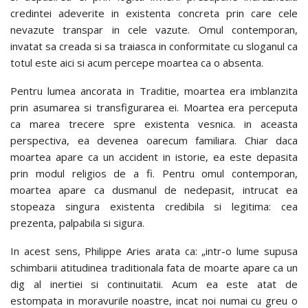
credintei adeverite in existenta concreta prin care cele
nevazute transpar in cele vazute. Omul contemporan,
invatat sa creada si sa traiasca in conformitate cu sloganul ca
totul este aici si acum percepe moartea ca o absenta.
Pentru lumea ancorata in Traditie, moartea era imblanzita
prin asumarea si transfigurarea ei. Moartea era perceputa
ca marea trecere spre existenta vesnica. in aceasta
perspectiva, ea devenea oarecum familiara. Chiar daca
moartea apare ca un accident in istorie, ea este depasita
prin modul religios de a fi. Pentru omul contemporan,
moartea apare ca dusmanul de nedepasit, intrucat ea
stopeaza singura existenta credibila si legitima: cea
prezenta, palpabila si sigura.
In acest sens, Philippe Aries arata ca: „intr-o lume supusa
schimbarii atitudinea traditionala fata de moarte apare ca un
dig al inertiei si continuitatii. Acum ea este atat de
estompata in moravurile noastre, incat noi numai cu greu o