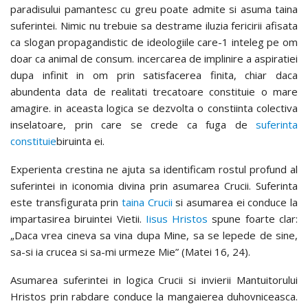
paradisului pamantesc cu greu poate admite si asuma taina
suferintei. Nimic nu trebuie sa destrame iluzia fericirii afisata
ca slogan propagandistic de ideologiile care-1 inteleg pe om
doar ca animal de consum. incercarea de implinire a aspiratiei
dupa infinit in om prin satisfacerea finita, chiar daca
abundenta data de realitati trecatoare constituie o mare
amagire. in aceasta logica se dezvolta o constiinta colectiva
inselatoare, prin care se crede ca fuga de
suferinta
constituie
biruinta ei.
Experienta crestina ne ajuta sa identificam rostul profund al
suferintei in iconomia divina prin asumarea Crucii. Suferinta
este transfigurata prin
taina Crucii
si asumarea ei conduce la
impartasirea biruintei Vietii.
Iisus Hristos
spune foarte clar:
„Daca vrea cineva sa vina dupa Mine, sa se lepede de sine,
sa-si ia crucea si sa-mi urmeze Mie” (Matei 16, 24).
Asumarea suferintei in logica Crucii si invierii Mantuitorului
Hristos prin rabdare conduce la mangaierea duhovniceasca.