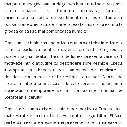
mai putem imagina sau intelege. Vechea atitudine in viziunea
careia moartea era totodata apropiata, familiara,
minimalizata si lipsita de sentimentalism, este diametral
opusa conceptiei actuale unde aceasta inspira prea multa
groaza ca sa i se mai pomeneasca numele” .
Omul lumii actuale ramane prizonierul proiectelor imediate si
cu miza exclusiva pentru existenta prezenta. Cu greu isi
poate imagina idealuri dincolo de lumea prezenta care sa-1
motiveze intr-o atitudine cu deschidere spre vesnicie. Esecul
intampinat in demersul sau ambitios de implinire a
dezideratelor imediate este resimtit ca un soc. Aliprea de
cele pamantesti si detasarea de cele ceresti il fac pe omul
societatii contemporane sa nu mai asume conditia de
„cetatean al cerului”.
Omul care asuma existenta intr-o perspectiva a Traditiei nu f
mai resimte esecul ca fiind ceva brutal si zguduitor. El face
parte din realitatea existentei prezente care culmineaza cu