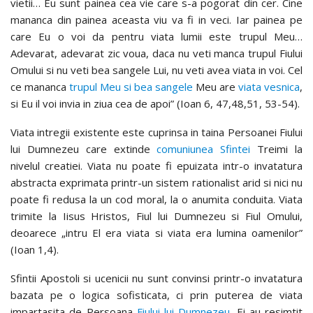
vietii… Eu sunt painea cea vie care s-a pogorat din cer. Cine
mananca din painea aceasta viu va fi in veci. Iar painea pe
care Eu o voi da pentru viata lumii este trupul Meu…
Adevarat, adevarat zic voua, daca nu veti manca trupul Fiului
Omului si nu veti bea sangele Lui, nu veti avea viata in voi. Cel
ce mananca
trupul Meu si bea sangele
Meu are
viata vesnica
,
si Eu il voi invia in ziua cea de apoi” (Ioan 6, 47,48,51, 53-54).
Viata intregii existente este cuprinsa in taina Persoanei Fiului
lui Dumnezeu care extinde
comuniunea Sfintei
Treimi la
nivelul creatiei. Viata nu poate fi epuizata intr-o invatatura
abstracta exprimata printr-un sistem rationalist arid si nici nu
poate fi redusa la un cod moral, la o anumita conduita. Viata
trimite la Iisus Hristos, Fiul lui Dumnezeu si Fiul Omului,
deoarece „intru El era viata si viata era lumina oamenilor”
(Ioan 1,4).
Sfintii Apostoli si ucenicii nu sunt convinsi printr-o invatatura
bazata pe o logica sofisticata, ci prin puterea de viata
impartasita de Persoana
Fiului lui Dumnezeu
. Ei au resimtit