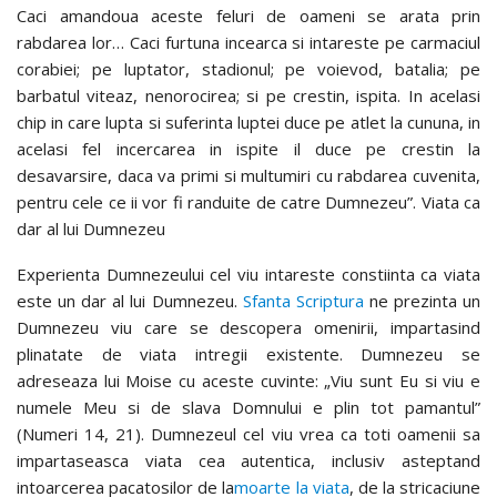
Caci amandoua aceste feluri de oameni se arata prin
rabdarea lor… Caci furtuna incearca si intareste pe carmaciul
corabiei; pe luptator, stadionul; pe voievod, batalia; pe
barbatul viteaz, nenorocirea; si pe crestin, ispita. In acelasi
chip in care lupta si suferinta luptei duce pe atlet la cununa, in
acelasi fel incercarea in ispite il duce pe crestin la
desavarsire, daca va primi si multumiri cu rabdarea cuvenita,
pentru cele ce ii vor fi randuite de catre Dumnezeu”. Viata ca
dar al lui Dumnezeu
Experienta Dumnezeului cel viu intareste constiinta ca viata
este un dar al lui Dumnezeu.
Sfanta Scriptura
ne prezinta un
Dumnezeu viu care se descopera omenirii, impartasind
plinatate de viata intregii existente. Dumnezeu se
adreseaza lui Moise cu aceste cuvinte: „Viu sunt Eu si viu e
numele Meu si de slava Domnului e plin tot pamantul”
(Numeri 14, 21). Dumnezeul cel viu vrea ca toti oamenii sa
impartaseasca viata cea autentica, inclusiv asteptand
intoarcerea pacatosilor de la
moarte la viata
, de la stricaciune