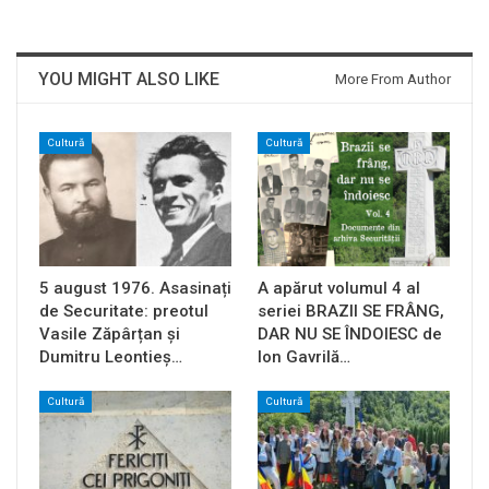
YOU MIGHT ALSO LIKE
More From Author
Cultură
Cultură
5 august 1976. Asasinați
A apărut volumul 4 al
de Securitate: preotul
seriei BRAZII SE FRÂNG,
Vasile Zăpârțan și
DAR NU SE ÎNDOIESC de
Dumitru Leontieș…
Ion Gavrilă…
Cultură
Cultură