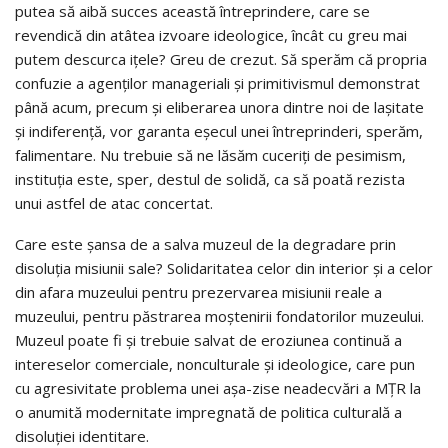
putea să aibă succes această întreprindere, care se
revendică din atâtea izvoare ideologice, încât cu greu mai
putem descurca iţele? Greu de crezut. Să sperăm că propria
confuzie a agenţilor manageriali şi primitivismul demonstrat
până acum, precum şi eliberarea unora dintre noi de laşitate
şi indiferenţă, vor garanta eşecul unei întreprinderi, sperăm,
falimentare. Nu trebuie să ne lăsăm cuceriţi de pesimism,
instituţia este, sper, destul de solidă, ca să poată rezista
unui astfel de atac concertat.
Care este şansa de a salva muzeul de la degradare prin
disoluţia misiunii sale? Solidaritatea celor din interior şi a celor
din afara muzeului pentru prezervarea misiunii reale a
muzeului, pentru păstrarea moştenirii fondatorilor muzeului.
Muzeul poate fi şi trebuie salvat de eroziunea continuă a
intereselor comerciale, nonculturale şi ideologice, care pun
cu agresivitate problema unei aşa-zise neadecvări a MŢR la
o anumită modernitate impregnată de politica culturală a
disoluţiei identitare.