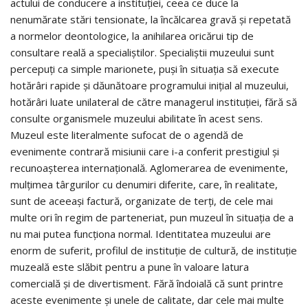
actului de conducere a instituţiei, ceea ce duce la
nenumărate stări tensionate, la încălcarea gravă şi repetată
a normelor deontologice, la anihilarea oricărui tip de
consultare reală a specialiştilor. Specialiştii muzeului sunt
percepuţi ca simple marionete, puşi în situaţia să execute
hotărâri rapide şi dăunătoare programului iniţial al muzeului,
hotărâri luate unilateral de către managerul instituţiei, fără să
consulte organismele muzeului abilitate în acest sens.
Muzeul este literalmente sufocat de o agendă de
evenimente contrară misiunii care i-a conferit prestigiul şi
recunoaşterea internaţională. Aglomerarea de evenimente,
mulţimea târgurilor cu denumiri diferite, care, în realitate,
sunt de aceeaşi factură, organizate de terţi, de cele mai
multe ori în regim de parteneriat, pun muzeul în situaţia de a
nu mai putea funcţiona normal. Identitatea muzeului are
enorm de suferit, profilul de instituţie de cultură, de instituţie
muzeală este slăbit pentru a pune în valoare latura
comercială şi de divertisment. Fără îndoială că sunt printre
aceste evenimente şi unele de calitate, dar cele mai multe