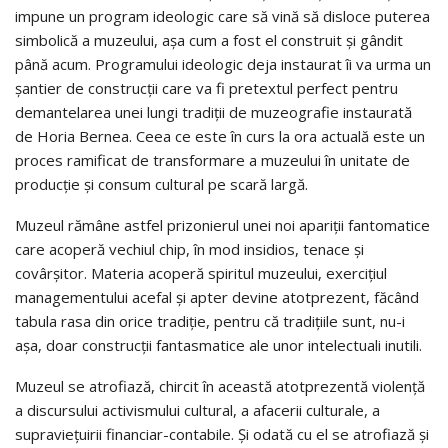
impune un program ideologic care să vină să disloce puterea
simbolică a muzeului, aşa cum a fost el construit şi gândit
până acum. Programului ideologic deja instaurat îi va urma un
şantier de construcţii care va fi pretextul perfect pentru
demantelarea unei lungi tradiţii de muzeografie instaurată
de Horia Bernea. Ceea ce este în curs la ora actuală este un
proces ramificat de transformare a muzeului în unitate de
producţie şi consum cultural pe scară largă.
Muzeul rămâne astfel prizonierul unei noi apariţii fantomatice
care acoperă vechiul chip, în mod insidios, tenace şi
covârşitor. Materia acoperă spiritul muzeului, exerciţiul
managementului acefal şi apter devine atotprezent, făcând
tabula rasa din orice tradiţie, pentru că tradiţiile sunt, nu-i
aşa, doar construcţii fantasmatice ale unor intelectuali inutili.
Muzeul se atrofiază, chircit în această atotprezentă violenţă
a discursului activismului cultural, a afacerii culturale, a
supravieţuirii financiar-contabile. Şi odată cu el se atrofiază şi