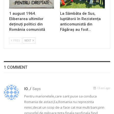
1 august 1964.
La Sâmbăta de Sus,
Eliberarea ultimilor
luptătorii în Rezistența
deținuți politici din
anticomunistă din
România comunistă
Făgăraș au fost…
PREV
NEXT
1 COMMENT
13 ani ago
IO../
Says
Pentru marionetele,care sant puse sa conduca
Romania de astazi,Ea,Romania nu reprezinta
nimic,decat un scop de-a face cat mai multi bani,prin
orisicefel de mijloace,tinta finala,neoficiala,fiind