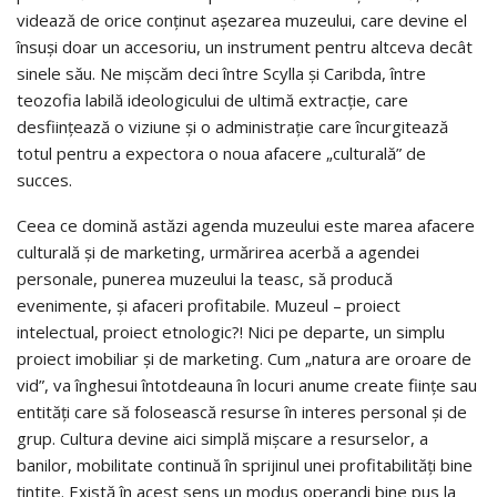
videază de orice conţinut aşezarea muzeului, care devine el
însuşi doar un accesoriu, un instrument pentru altceva decât
sinele său. Ne mişcăm deci între Scylla şi Caribda, între
teozofia labilă ideologicului de ultimă extracţie, care
desfiinţează o viziune şi o administraţie care încurgitează
totul pentru a expectora o noua afacere „culturală” de
succes.
Ceea ce domină astăzi agenda muzeului este marea afacere
culturală şi de marketing, urmărirea acerbă a agendei
personale, punerea muzeului la teasc, să producă
evenimente, şi afaceri profitabile. Muzeul – proiect
intelectual, proiect etnologic?! Nici pe departe, un simplu
proiect imobiliar şi de marketing. Cum „natura are oroare de
vid”, va înghesui întotdeauna în locuri anume create fiinţe sau
entităţi care să folosească resurse în interes personal şi de
grup. Cultura devine aici simplă mişcare a resurselor, a
banilor, mobilitate continuă în sprijinul unei profitabilităţi bine
ţintite. Există în acest sens un modus operandi bine pus la