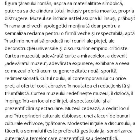
figura ţăranului român, aspra sa materialitate simbolică,
puterea sa de a îndura totul, inclusiv propria moarte, propria
distrugere. Muzeul se închide astfel asupra lui însuşi, prăbuşit
în rama unei vechi apologetici menţinută doar pentru a
semnaliza reclama pentru o firmă veche şi respectabilă, aptă
în schimb numai să producă noi reuniri ale pieţei, ale
deconstrucţiei universale şi discursurilor empirio-criticiste.
Curtea muzeului, adevărată curte a miracolelor, a devenit
„adevăratul muzeu”, adevărata expunere, exhibare a ceea
ce muzeul oferă acum cu generozitate nouă, sporită,
redimensionată. Cultul noului, al contemporanului cu orice
preţ, al ofertei cool, abrazive în noutatea ei reducţionistă şi
triumfalistă. Curtea muzeului redefineşte muzeul, îl dizlocă, îl
impinge într-un loc al nefiinţei, al spectacolului şi al
prezentificării spectaculare. Muzeul cedează, a cedat locul
unei întreprinderi culturale dubioase, unei afaceri de bunuri
culturale echivoce, ţipătoare. Modestiei iniţiale a discursului, a
tăcerii, a semnului îi este preferată gesticulaţia, sonorizarea
puternică a temelor care prezentifică sau deşertifică,