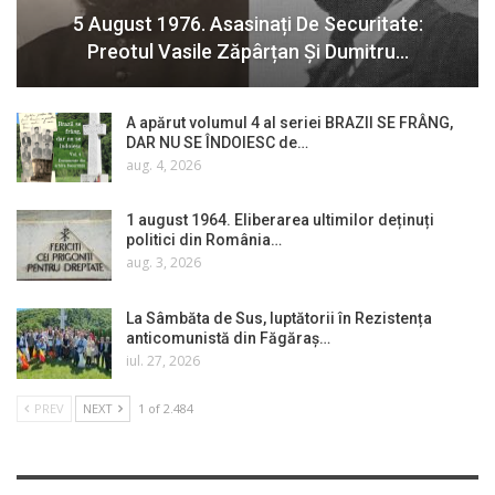
5 August 1976. Asasinați De Securitate:
Preotul Vasile Zăpârțan Și Dumitru…
A apărut volumul 4 al seriei BRAZII SE FRÂNG,
DAR NU SE ÎNDOIESC de…
aug. 4, 2026
1 august 1964. Eliberarea ultimilor deținuți
politici din România…
aug. 3, 2026
La Sâmbăta de Sus, luptătorii în Rezistența
anticomunistă din Făgăraș…
iul. 27, 2026
PREV
NEXT
1 of 2.484