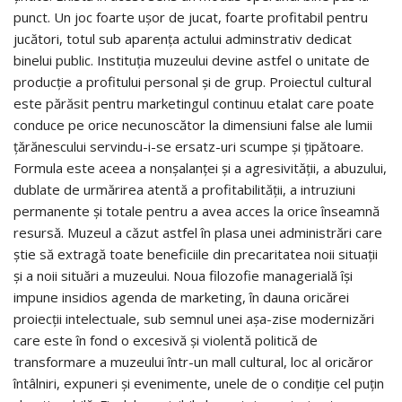
punct. Un joc foarte uşor de jucat, foarte profitabil pentru
jucători, totul sub aparenţa actului adminstrativ dedicat
binelui public. Instituţia muzeului devine astfel o unitate de
producţie a profitului personal şi de grup. Proiectul cultural
este părăsit pentru marketingul continuu etalat care poate
conduce pe orice necunoscător la dimensiuni false ale lumii
ţărănescului servindu-i-se ersatz-uri scumpe şi ţipătoare.
Formula este aceea a nonşalanţei şi a agresivităţii, a abuzului,
dublate de urmărirea atentă a profitabilităţii, a intruziuni
permanente şi totale pentru a avea acces la orice înseamnă
resursă. Muzeul a căzut astfel în plasa unei administrări care
ştie să extragă toate beneficiile din precaritatea noii situaţii
şi a noii situări a muzeului. Noua filozofie managerială îşi
impune insidios agenda de marketing, în dauna oricărei
proiecţii intelectuale, sub semnul unei aşa-zise modernizări
care este în fond o excesivă şi violentă politică de
transformare a muzeului într-un mall cultural, loc al oricăror
întâlniri, expuneri şi evenimente, unele de o condiţie cel puţin