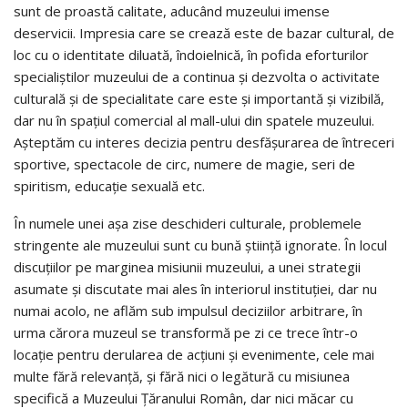
sunt de proastă calitate, aducând muzeului imense
deservicii. Impresia care se crează este de bazar cultural, de
loc cu o identitate diluată, îndoielnică, în pofida eforturilor
specialiştilor muzeului de a continua şi dezvolta o activitate
culturală şi de specialitate care este şi importantă şi vizibilă,
dar nu în spaţiul comercial al mall-ului din spatele muzeului.
Aşteptăm cu interes decizia pentru desfăşurarea de întreceri
sportive, spectacole de circ, numere de magie, seri de
spiritism, educaţie sexuală etc.
În numele unei aşa zise deschideri culturale, problemele
stringente ale muzeului sunt cu bună ştiinţă ignorate. În locul
discuţiilor pe marginea misiunii muzeului, a unei strategii
asumate şi discutate mai ales în interiorul instituţiei, dar nu
numai acolo, ne aflăm sub impulsul deciziilor arbitrare, în
urma cărora muzeul se transformă pe zi ce trece într-o
locaţie pentru derularea de acţiuni şi evenimente, cele mai
multe fără relevanţă, şi fără nici o legătură cu misiunea
specifică a Muzeului Ţăranului Român, dar nici măcar cu