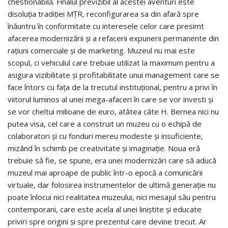
chestionabilă. Finalul previzibil al acestei aventuri este
disoluţia tradiţiei MŢR, reconfigurarea sa din afară spre
înăuntru în conformitate cu interesele celor care presimt
afacerea modernizării şi a refacerii expunerii permanente din
raţiuni comerciale şi de marketing. Muzeul nu mai este
scopul, ci vehiculul care trebuie utilizat la maximum pentru a
asigura vizibilitate şi profitabilitate unui management care se
face întors cu faţa de la trecutul instituţional, pentru a privi în
viitorul luminos al unei mega-afaceri în care se vor investi şi
se vor cheltui milioane de euro, atâtea câte H. Bernea nici nu
putea visa, cel care a construit un muzeu cu o echipă de
colaboratori şi cu fonduri mereu modeste şi insuficiente,
mizând în schimb pe creativitate şi imaginaţie. Noua eră
trebuie să fie, se spune, era unei modernizări care să aducă
muzeul mai aproape de public într-o epocă a comunicării
virtuale, dar folosirea instrumentelor de ultimă generaţie nu
poate înlocui nici realitatea muzeului, nici mesajul său pentru
contemporani, care este acela al unei liniştite şi educate
priviri spre origini şi spre prezentul care devine trecut. Ar