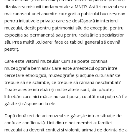
dizolvarea misiunii fundamentale a MNŢR. Astăzi muzeul este
mai cunoscut unei anumite categorii a publicului bucureştean
pentru iniţiativele private care se desfăşoară în interiorul
muzeului, decât pentru patrimoniul său de excepţie, pentru
expoziţia sa permanentă sau pentru realizările specialiştilor
săi. Prea multă „culoare” face ca tabloul general să devină
pestriţ.
Care este viitorul muzeului? Cum se poate continua
muzeografia berniană? Care este amestecul optim între
cercetare etnologică, muzeografie şi acţiune culturală? Ce
trebuie să se schimbe, ce trebuie să rămână neschimbat?
Toate aceste întrebări şi multe altele sunt, din păcate,
întrebări care nici măcar nu sunt puse, cu atât mai puţin să fie
găsite şi răspunsuri la ele.
După douăzeci de ani muzeul se găseşte într-o situaţie de
confuzie conflictuală. Unii dintre noii membri ai familiei
muzeului au devenit confuzi şi violenţi, animaţi de dorinţa de a