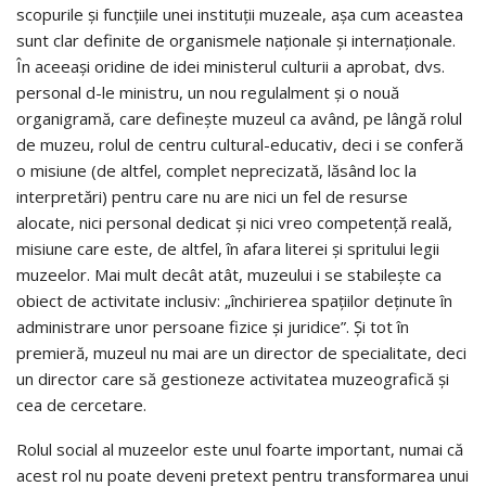
scopurile şi funcţiile unei instituţii muzeale, aşa cum aceastea
sunt clar definite de organismele naţionale şi internaţionale.
În aceeaşi oridine de idei ministerul culturii a aprobat, dvs.
personal d-le ministru, un nou regulalment şi o nouă
organigramă, care defineşte muzeul ca având, pe lângă rolul
de muzeu, rolul de centru cultural-educativ, deci i se conferă
o misiune (de altfel, complet neprecizată, lăsând loc la
interpretări) pentru care nu are nici un fel de resurse
alocate, nici personal dedicat şi nici vreo competenţă reală,
misiune care este, de altfel, în afara literei şi spritului legii
muzeelor. Mai mult decât atât, muzeului i se stabileşte ca
obiect de activitate inclusiv: „închirierea spaţiilor deţinute în
administrare unor persoane fizice şi juridice”. Şi tot în
premieră, muzeul nu mai are un director de specialitate, deci
un director care să gestioneze activitatea muzeografică şi
cea de cercetare.
Rolul social al muzeelor este unul foarte important, numai că
acest rol nu poate deveni pretext pentru transformarea unui