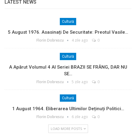
LATEST NEWS
Cultură
5 August 1976. Asasinați De Securitate: Preotul Vasile…
Florin Dobrescu
4 zile ago
0
Cultură
A Apărut Volumul 4 Al Seriei BRAZII SE FRÂNG, DAR NU
SE…
Florin Dobrescu
5 zile ago
0
Cultură
1 August 1964. Eliberarea Ultimilor Deținuți Politici…
Florin Dobrescu
6 zile ago
0
LOAD MORE POSTS