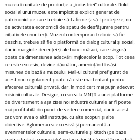
muzeu în unitate de producţie a „industriei” culturale. Rolul
social al unui muzeu este implicit şi explicit generat de
patrimoniul pe care trebuie să-l afirme şi să-l protejeze, nu
de activitatea economică de spaţiu de desfăşurare pentru
iniţiativele unor terţi. Muzeul contemporan trebuie să fie
deschis, trebuie să fie o platformă de dialog cultural şi social,
dar în marginile decenţei şi ale bunei măsuri, care singură
poate da dimensiunea adecvării mijloacelor la scop. Tot ceea
ce este excesiv, devine dăunător, ameninţând însăşi
misiunea de bază a muzeului. Mall-ul cultural prefigurat de
acest nou regulament poate că este mai tentant pentru
afacerea culturală privată, dar, în mod cert mai puţin adecvat
misiunii culturale. Desigur, crearea la MNŢR a unei platforme
de divertisment a aşa zisei noi industrii culturale ar fi poate
mai profitabilă din punct de vedere comercial, dar în acest
caz vom avea o altă instituţie, cu alte scopuri şi alte
obiective. Aglomerarea excesivă şi permanentă a
evenimentelor culturale, semi-culturale şi kitsch (pe baze
contractuale şi comerciale) nu face decât să pună în practică