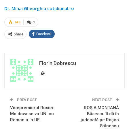
Dr. Mihai Gheorghiu cotidianul.ro
743
1
Share
Facebook
Florin Dobrescu
PREV POST
NEXT POST
Vicepremierul Rusiei:
ROŞIA MONTANĂ
Moldova se va UNI cu
Băsescu îl dă în
Romania in UE
judecată pe Roşca
Stănescu