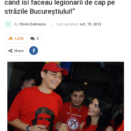
când isi faceau legionarii de cap pe
străzile Bucureștiului!”
Last updated
oct. 19, 2013
By
Florin Dobrescu
1.036
3
Share