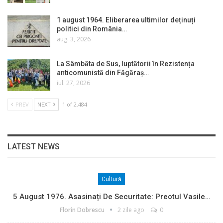
1 august 1964. Eliberarea ultimilor deținuți
politici din România…
aug. 3, 2026
La Sâmbăta de Sus, luptătorii în Rezistența
anticomunistă din Făgăraș…
iul. 27, 2026
PREV
NEXT
1 of 2.484
LATEST NEWS
Cultură
5 August 1976. Asasinați De Securitate: Preotul Vasile…
Florin Dobrescu
2 zile ago
0