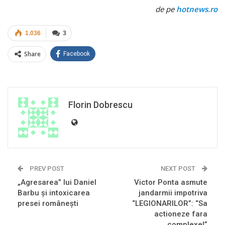
de pe
hotnews.ro
1.036
3
Share
Facebook
Florin Dobrescu
PREV POST
NEXT POST
„Agresarea” lui Daniel
Victor Ponta asmute
Barbu şi intoxicarea
jandarmii impotriva
presei româneşti
“LEGIONARILOR”: “Sa
actioneze fara
complexe!”