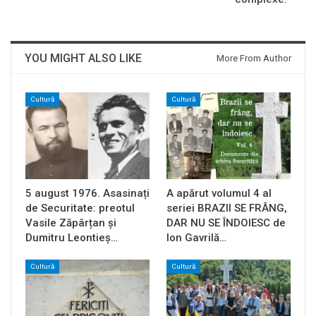
YOU MIGHT ALSO LIKE
More From Author
Cultură
Cultură
5 august 1976. Asasinați
A apărut volumul 4 al
de Securitate: preotul
seriei BRAZII SE FRÂNG,
Vasile Zăpârțan și
DAR NU SE ÎNDOIESC de
Dumitru Leontieș…
Ion Gavrilă…
Cultură
Cultură