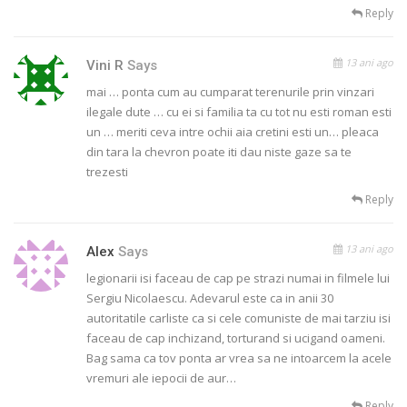
Reply
13 ani ago
Vini R
Says
mai … ponta cum au cumparat terenurile prin vinzari
ilegale dute … cu ei si familia ta cu tot nu esti roman esti
un … meriti ceva intre ochii aia cretini esti un… pleaca
din tara la chevron poate iti dau niste gaze sa te
trezesti
Reply
13 ani ago
Alex
Says
legionarii isi faceau de cap pe strazi numai in filmele lui
Sergiu Nicolaescu. Adevarul este ca in anii 30
autoritatile carliste ca si cele comuniste de mai tarziu isi
faceau de cap inchizand, torturand si ucigand oameni.
Bag sama ca tov ponta ar vrea sa ne intoarcem la acele
vremuri ale iepocii de aur…
Reply