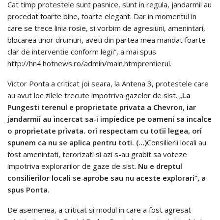
Cat timp protestele sunt pasnice, sunt in regula, jandarmii au
procedat foarte bine, foarte elegant. Dar in momentul in
care se trece linia rosie, si vorbim de agresiuni, amenintari,
blocarea unor drumuri, aveti din partea mea mandat foarte
clar de interventie conform legii”, a mai spus
http://hn4.hotnews.ro/admin/main.htmpremierul.
Victor Ponta a criticat joi seara, la Antena 3, protestele care
au avut loc zilele trecute impotriva gazelor de sist. „
La
Pungesti terenul e proprietate privata a Chevron
,
iar
jandarmii au incercat sa-i impiedice pe oameni sa incalce
o proprietate privata. ori respectam cu totii legea, ori
spunem ca nu se aplica pentru toti. (…)
Consilierii locali au
fost amenintati, terorizati si azi s-au grabit sa voteze
impotriva explorarilor de gaze de sist.
Nu e dreptul
consilierilor locali se aprobe sau nu aceste explorari”, a
spus Ponta
.
De asemenea, a criticat si modul in care a fost agresat