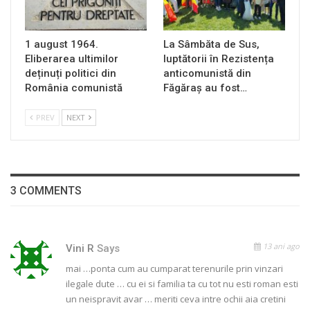
1 august 1964.
La Sâmbăta de Sus,
Eliberarea ultimilor
luptătorii în Rezistența
deținuți politici din
anticomunistă din
România comunistă
Făgăraș au fost…
PREV
NEXT
3 COMMENTS
13 ani ago
Vini R
Says
mai …ponta cum au cumparat terenurile prin vinzari
ilegale dute … cu ei si familia ta cu tot nu esti roman esti
un neispravit avar … meriti ceva intre ochii aia cretini