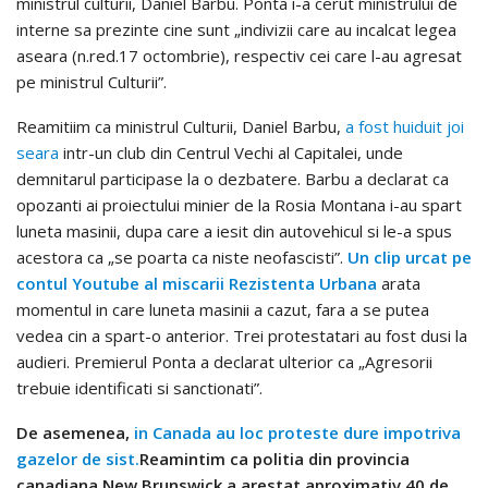
ministrul culturii, Daniel Barbu. Ponta i-a cerut ministrului de
interne sa prezinte cine sunt „indivizii care au incalcat legea
aseara (n.red.17 octombrie), respectiv cei care l-au agresat
pe ministrul Culturii”.
Reamitiim ca ministrul Culturii, Daniel Barbu,
a fost huiduit joi
seara
intr-un club din Centrul Vechi al Capitalei, unde
demnitarul participase la o dezbatere. Barbu a declarat ca
opozanti ai proiectului minier de la Rosia Montana i-au spart
luneta masinii, dupa care a iesit din autovehicul si le-a spus
acestora ca „se poarta ca niste neofascisti”.
Un clip urcat pe
contul Youtube al miscarii Rezistenta Urbana
arata
momentul in care luneta masinii a cazut, fara a se putea
vedea cin a spart-o anterior. Trei protestatari au fost dusi la
audieri. Premierul Ponta a declarat ulterior ca „Agresorii
trebuie identificati si sanctionati”.
De asemenea,
in Canada au loc proteste dure impotriva
gazelor de sist.
Reamintim ca politia din provincia
canadiana New Brunswick a arestat aproximativ 40 de