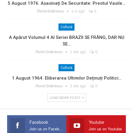
5 August 1976. Asasinați De Securitate: Preotul Vasile…
Florin Dobrescu
o zi ago
0
Cultură
A Apărut Volumul 4 Al Seriei BRAZII SE FRÂNG, DAR NU
SE…
Florin Dobrescu
2 zile ago
0
Cultură
1 August 1964. Eliberarea Ultimilor Deținuți Politici…
Florin Dobrescu
3 zile ago
0
LOAD MORE POSTS
Facebook
Youtube
Join us on Facebook
Join us on Youtube