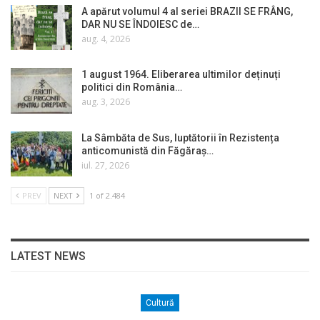
A apărut volumul 4 al seriei BRAZII SE FRÂNG,
DAR NU SE ÎNDOIESC de…
aug. 4, 2026
1 august 1964. Eliberarea ultimilor deținuți
politici din România…
aug. 3, 2026
La Sâmbăta de Sus, luptătorii în Rezistența
anticomunistă din Făgăraș…
iul. 27, 2026
PREV
NEXT
1 of 2.484
LATEST NEWS
Cultură