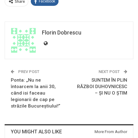
Share
Facebook
Florin Dobrescu
PREV POST
NEXT POST
Ponta: „Nu ne
SUNTEM ÎN PLIN
întoarcem la anii 30,
RĂZBOI DUHOVNICESC
când isi faceau
– ŞI NU O ŞTIM
legionarii de cap pe
străzile Bucureștiului!”
YOU MIGHT ALSO LIKE
More From Author