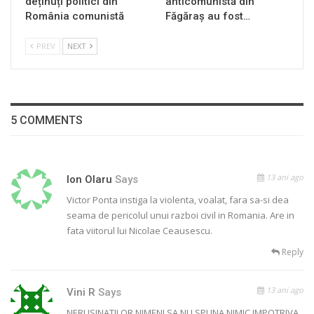
deținuți politici din
anticomunistă din
România comunistă
Făgăraș au fost…
PREV
NEXT
5 COMMENTS
13 ani ago
Ion Olaru
Says
Victor Ponta instiga la violenta, voalat, fara sa-si dea
seama de pericolul unui razboi civil in Romania. Are in
fata viitorul lui Nicolae Ceausescu.
Reply
13 ani ago
Vini R
Says
NERUSINATILOR NIMENI SA NU SPUNA NIMIC IMPOTRIVA