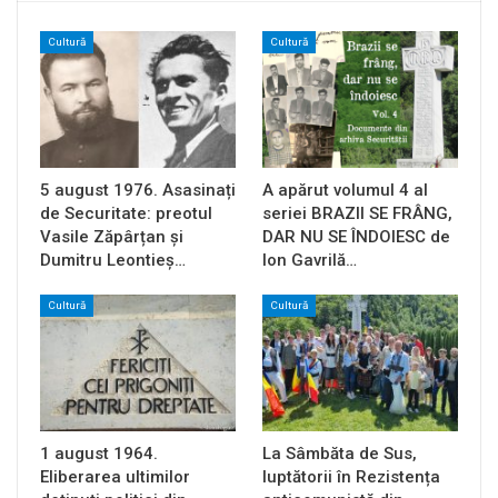
Cultură
Cultură
5 august 1976. Asasinați
A apărut volumul 4 al
de Securitate: preotul
seriei BRAZII SE FRÂNG,
Vasile Zăpârțan și
DAR NU SE ÎNDOIESC de
Dumitru Leontieș…
Ion Gavrilă…
Cultură
Cultură
1 august 1964.
La Sâmbăta de Sus,
Eliberarea ultimilor
luptătorii în Rezistența