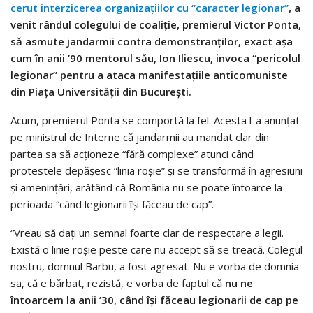
cerut interzicerea organizaţiilor cu “caracter legionar”
, a
venit rândul colegului de coaliţie, premierul Victor Ponta,
să asmute jandarmii contra demonstranţilor, exact aşa
cum în anii ’90 mentorul său, Ion Iliescu, invoca “pericolul
legionar” pentru a ataca manifestaţiile anticomuniste
din Piaţa Universităţii din Bucureşti.
Acum, premierul Ponta se comportă la fel. Acesta l-a anunţat
pe ministrul de Interne că jandarmii au mandat clar din
partea sa să acţioneze “fără complexe” atunci când
protestele depăşesc “linia roşie” şi se transformă în agresiuni
şi ameninţări, arătând că România nu se poate întoarce la
perioada “când legionarii îşi făceau de cap”.
“Vreau să daţi un semnal foarte clar de respectare a legii.
Există o linie roşie peste care nu accept să se treacă. Colegul
nostru, domnul Barbu, a fost agresat. Nu e vorba de domnia
sa, că e bărbat, rezistă, e vorba de faptul că
nu ne
întoarcem la anii ’30, când îşi făceau legionarii de cap pe