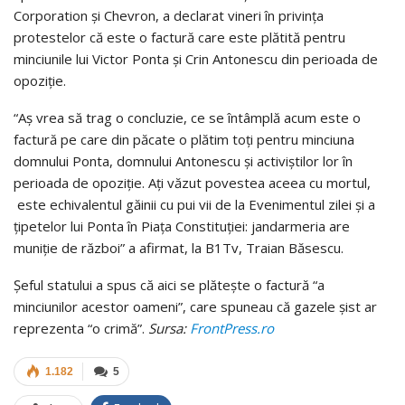
Corporation şi Chevron, a declarat vineri în privinţa
protestelor că este o factură care este plătită pentru
minciunile lui Victor Ponta şi Crin Antonescu din perioada de
opoziţie.
“Aş vrea să trag o concluzie, ce se întâmplă acum este o
factură pe care din păcate o plătim toţi pentru minciuna
domnului Ponta, domnului Antonescu şi activiştilor lor în
perioada de opoziţie. Aţi văzut povestea aceea cu mortul,
este echivalentul găinii cu pui vii de la Evenimentul zilei şi a
ţipetelor lui Ponta în Piaţa Constituţiei: jandarmeria are
muniţie de război” a afirmat, la B1Tv, Traian Băsescu.
Şeful statului a spus că aici se plăteşte o factură “a
minciunilor acestor oameni”, care spuneau că gazele şist ar
reprezenta “o crimă”.
Sursa:
FrontPress.ro
1.182
5