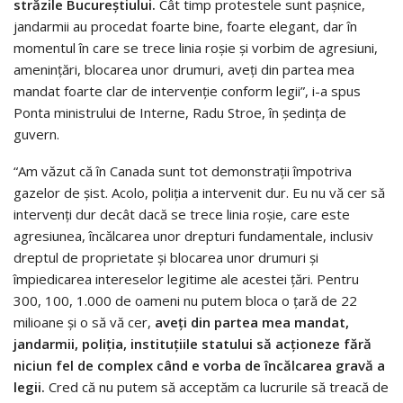
străzile Bucureştiului.
Cât timp protestele sunt paşnice,
jandarmii au procedat foarte bine, foarte elegant, dar în
momentul în care se trece linia roşie şi vorbim de agresiuni,
ameninţări, blocarea unor drumuri, aveţi din partea mea
mandat foarte clar de intervenţie conform legii”, i-a spus
Ponta ministrului de Interne, Radu Stroe, în şedinţa de
guvern.
“Am văzut că în Canada sunt tot demonstraţii împotriva
gazelor de şist. Acolo, poliţia a intervenit dur. Eu nu vă cer să
intervenţi dur decât dacă se trece linia roşie, care este
agresiunea, încălcarea unor drepturi fundamentale, inclusiv
dreptul de proprietate şi blocarea unor drumuri şi
împiedicarea intereselor legitime ale acestei ţări. Pentru
300, 100, 1.000 de oameni nu putem bloca o ţară de 22
milioane şi o să vă cer,
aveţi din partea mea mandat,
jandarmii, poliţia, instituţiile statului să acţioneze fără
niciun fel de complex când e vorba de încălcarea gravă a
legii.
Cred că nu putem să acceptăm ca lucrurile să treacă de