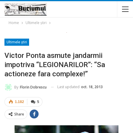
Home
Ultimele ştiri
Ultimele ştiri
Victor Ponta asmute jandarmii
impotriva “LEGIONARILOR”: “Sa
actioneze fara complexe!”
Last updated
oct. 18, 2013
By
Florin Dobrescu
1.182
5
Share