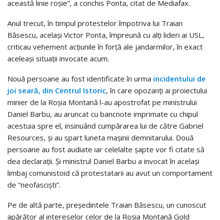
această linie roşie”, a conchis Ponta, citat de Mediafax.
Anul trecut, în timpul protestelor împotriva lui Traian
Băsescu, acelaşi Victor Ponta, împreună cu alţi lideri ai USL,
criticau vehement acţiunile în forţă ale jandarmilor, în exact
aceleaşi situaţii invocate acum.
Nouă persoane au fost identificate în urma
incidentului de
joi seară, din Centrul Istoric
, în care opozanţi ai proiectului
minier de la Roşia Montană l-au apostrofat pe ministrului
Daniel Barbu, au aruncat cu bancnote imprimate cu chipul
acestuia spre el, insinuând cumpărarea lui de către Gabriel
Resources, şi au spart luneta maşinii demnitarului. Două
persoane au fost audiate iar celelalte şapte vor fi citate să
dea declaraţii. Şi ministrul Daniel Barbu a invocat în acelaşi
limbaj comunistoid că protestatarii au avut un comportament
de “neofascişti”.
Pe de altă parte, preşedintele Traian Băsescu, un cunoscut
apărător al intereselor celor de la Roşia Montană Gold