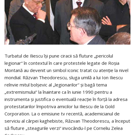
Turbatul de Iliescu își pune ciracii să fluture „pericolul
legionar“ în contextul în care protestele legate de Roșia
Montană au devenit un simbol iconic tratat cu atenție la nivel
mondial. Răzvan Theodorescu, sluga umilă a lui Ion Iliescu
reînvie mitul bolșevic al „legionarilor“ și bagă tema
„extremismului“ la înaintare ca în iunie 1990 pentru a
instrumenta și justifica o eventuală reacție în forță la adresa
protestatarilor împotriva amicilor lui Iliescu de la Gold
Corporation. La o emisiune tv recentă, academicianul de
serviciu al cârpei kaghebiste, Răzvan Theodorescu, a început
să fluture „steagurile verzi“ invocându-l pe Corneliu Zelea