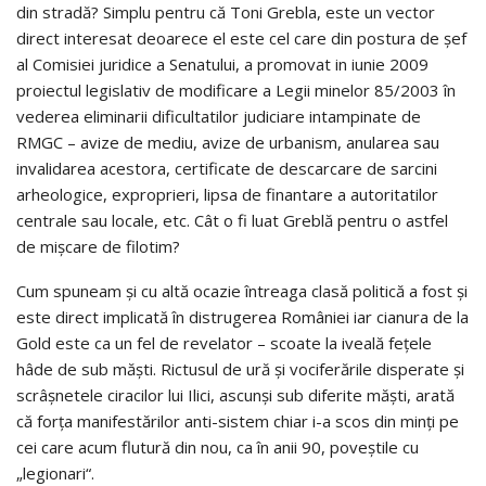
din stradă? Simplu pentru că Toni Grebla, este un vector
direct interesat deoarece el este cel care din postura de șef
al Comisiei juridice a Senatului, a promovat in iunie 2009
proiec­tul legislativ de modificare a Legii minelor 85/2003 în
vederea eliminarii dificultatilor judiciare intampinate de
RMGC – avize de mediu, avize de urbanism, anularea sau
invalidarea acestora, certificate de descarcare de sarcini
arheologice, exproprieri, lipsa de finantare a autoritatilor
centrale sau locale, etc. Cât o fi luat Greblă pentru o astfel
de mișcare de filotim?
Cum spuneam și cu altă ocazie întreaga clasă politică a fost și
este direct implicată în distrugerea României iar cianura de la
Gold este ca un fel de revelator – scoate la iveală fețele
hâde de sub măști. Rictusul de ură și vociferările disperate și
scrâșnetele ciracilor lui Ilici, ascunși sub diferite măști, arată
că forța manifestărilor anti-sistem chiar i-a scos din minți pe
cei care acum flutură din nou, ca în anii 90, poveștile cu
„legionari“.