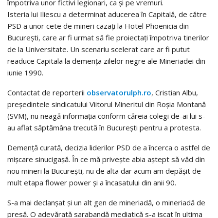
împotriva unor fictivi legionari, ca și pe vremuri.
Isteria lui Iliescu a determinat aducerea în Capitală, de către
PSD a unor cete de mineri cazați la Hotel Phoenicia din
București, care ar fi urmat să fie proiectați împotriva tinerilor
de la Universitate. Un scenariu scelerat care ar fi putut
readuce Capitala la demența zilelor negre ale Mineriadei din
iunie 1990.
Contactat de reporterii
observatorulph.ro
, Cristian Albu,
președintele sindicatului Viitorul Mineritul din Roșia Montană
(SVM), nu neagă informația conform căreia colegi de-ai lui s-
au aflat săptămâna trecută în București pentru a protesta.
Demență curată, decizia liderilor PSD de a încerca o astfel de
mișcare sinucigașă. În ce mă privește abia aștept să văd din
nou mineri la București, nu de alta dar acum am depășit de
mult etapa flower power și a încasatului din anii 90.
S-a mai declanșat și un alt gen de mineriadă, o mineriadă de
presă. O adevărată sarabandă mediatică s-a iscat în ultima