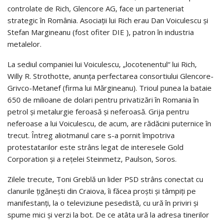
controlate de Rich, Glencore AG, face un parteneriat
strategic în România. Asociații lui Rich erau Dan Voiculescu și
Stefan Margineanu (fost ofiter DIE ), patron în industria
metalelor.
La sediul companiei lui Voiculescu, „locotenentul“ lui Rich,
Willy R. Strothotte, anunța perfectarea consortiului Glencore-
Grivco-Metanef (firma lui Mărgineanu). Trioul punea la bataie
650 de milioane de dolari pentru privatizări în Romania în
petrol și metalurgie feroasă și neferoasă. Grija pentru
neferoase a lui Voiculescu, de acum, are rădăcini puternice în
trecut. Întreg aliotmanul care s-a pornit împotriva
protestatarilor este strâns legat de interesele Gold
Corporation și a rețelei Steinmetz, Paulson, Soros.
Zilele trecute, Toni Greblă un lider PSD strâns conectat cu
clanurile țigănești din Craiova, îi făcea proști și tâmpiți pe
manifestanți, la o televiziune pesedistă, cu ură în priviri și
spume mici și verzi la bot. De ce atâta ură la adresa tinerilor