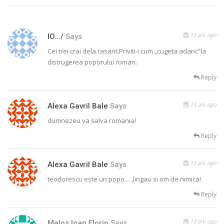
13 ani ago
IO.../
Says
Cei trei crai dela rasarit.Priviti-i cum „cugeta adanc”la
distrugerea poporului roman.
Reply
13 ani ago
Alexa Gavril Bale
Says
dumnezeu va salva romania!
Reply
13 ani ago
Alexa Gavril Bale
Says
teodorescu este un popo… ,lingau si om de nimica!
Reply
13 ani ago
Malos Ioan Florin
Says