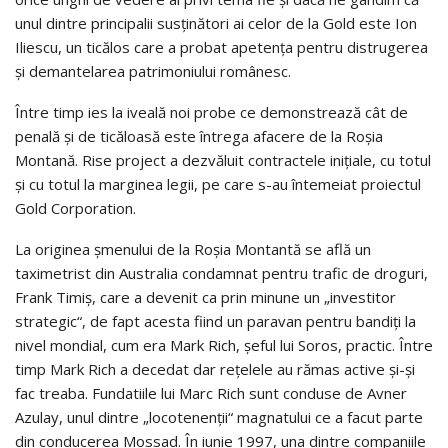
unul dintre principalii susținători ai celor de la Gold este Ion
Iliescu, un ticălos care a probat apetența pentru distru­gerea
și demantelarea patrimoniului românesc.
Între timp ies la iveală noi probe ce demonstrează cât de
penală și de ticăloasă este întrega afacere de la Roșia
Montană. Rise project a dezvăluit contractele inițiale, cu totul
și cu totul la marginea legii, pe care s-au întemeiat proiectul
Gold Corporation.
La originea șmenului de la Roșia Montantă se află un
taximetrist din Australia condamnat pentru trafic de droguri,
Frank Timiș, care a devenit ca prin minune un „investitor
strategic“, de fapt acesta fiind un paravan pentru bandiți la
nivel mondial, cum era Mark Rich, șeful lui Soros, practic. Între
timp Mark Rich a decedat dar rețelele au rămas active și-și
fac treaba. Fundatiile lui Marc Rich sunt conduse de Avner
Azulay, unul dintre „locotenenții“ magnatului ce a facut parte
din conducerea Mossad. În iunie 1997, una dintre companiile