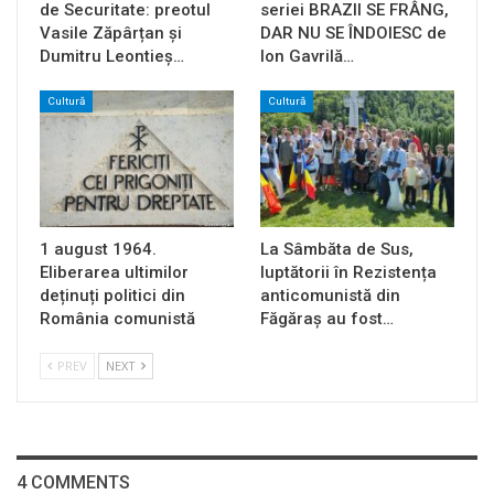
de Securitate: preotul
seriei BRAZII SE FRÂNG,
Vasile Zăpârțan și
DAR NU SE ÎNDOIESC de
Dumitru Leontieș…
Ion Gavrilă…
Cultură
Cultură
1 august 1964.
La Sâmbăta de Sus,
Eliberarea ultimilor
luptătorii în Rezistența
deținuți politici din
anticomunistă din
România comunistă
Făgăraș au fost…
PREV
NEXT
4 COMMENTS