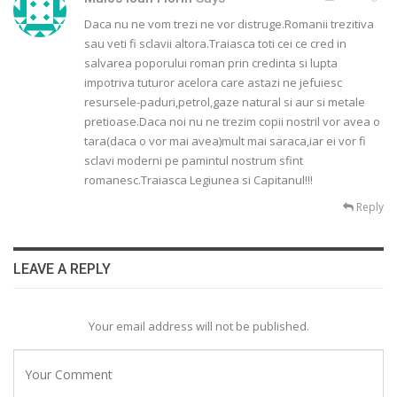
Daca nu ne vom trezi ne vor distruge.Romanii trezitiva
sau veti fi sclavii altora.Traiasca toti cei ce cred in
salvarea poporului roman prin credinta si lupta
impotriva tuturor acelora care astazi ne jefuiesc
resursele-paduri,petrol,gaze natural si aur si metale
pretioase.Daca noi nu ne trezim copii nostril vor avea o
tara(daca o vor mai avea)mult mai saraca,iar ei vor fi
sclavi moderni pe pamintul nostrum sfint
romanesc.Traiasca Legiunea si Capitanul!!!
Reply
LEAVE A REPLY
Your email address will not be published.