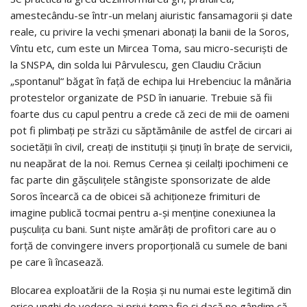
amestecându-se într-un melanj aiuristic fansamagorii și date
reale, cu privire la vechi șmenari abonați la banii de la Soros,
Vîntu etc, cum este un Mircea Toma, sau micro-securiști de
la SNSPA, din solda lui Pârvulescu, gen Claudiu Crăciun
„spontanul“ băgat în față de echipa lui Hrebenciuc la mânăria
protestelor organizate de PSD în ianuarie. Trebuie să fii
foarte dus cu capul pentru a crede că zeci de mii de oameni
pot fi plimbați pe străzi cu săptămânile de astfel de circari ai
societății în civil, creați de instituții și ținuți în brațe de servicii,
nu neapărat de la noi. Remus Cernea și ceilalți ipochimeni ce
fac parte din gășculițele stângiste sponsorizate de alde
Soros încearcă ca de obicei să achiționeze frimituri de
imagine publică tocmai pentru a-și menține conexiunea la
pușculița cu bani. Sunt niște amărâți de profitori care au o
forță de convingere invers proporțională cu sumele de bani
pe care îi încasează.
Blocarea exploatării de la Roșia și nu numai este legitimă din
orice unghi de vedere ai privi tema fie și dacă ne gândim că