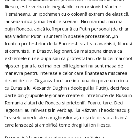
Iliescu, este vorba de inega­labilul contorsionist Vladimir
Tismăneanu, un ipochimen cu o coloană extrem de elastică,
lansează încă și mai teribile scenarii. Nici mai mult nici mai
puțin Roncea, adică io, împreună cu Putin personal (da chiar
așa Vladimir Putin!!) suntem în spatele protestelor. „In
fruntea protestelor de la Bucuresti stateau anarhisti, filorusi
si comunisti. In Brasov, legionari. Sa mai spuna cineva ca
extremele nu se pupa sau ca protestatarii, de la cei mai cool
hipsteri pana la cei mai penibili legionari nu sunt masa de
manevra pentru interesele celor care finanteaza miscarea
de ani de zile. Organizatorul are intr-una din poze un tricou
cu Eurasia lui Alexandr Dughin (ideologul lui Putin), deci face
parte din grupurile legionare create si intretinute de Rusia in
Romania alaturi de Roncea si prietenii“. Foarte tare. Deci
legionarii au reînviat și în verbiajul lui Răzvan Theodorescu și
în visele umede ale caraghioșilor așa ziși de dreapta frântă
care lansează și amplifică teme dragi lui Ion Iliescu.
Se practică la greu dezinformarea gri, prăfuirea,