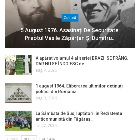
Cultură
5 August 1976. Asasinați De Securitate:
Preotul Vasile Zăpârțan Și Dumitru…
A apărut volumul 4 al seriei BRAZII SE FRÂNG,
DAR NU SE ÎNDOIESC de…
aug. 4, 2026
1 august 1964. Eliberarea ultimilor deținuți
politici din România…
aug. 3, 2026
La Sâmbăta de Sus, luptătorii în Rezistența
anticomunistă din Făgăraș…
iul. 27, 2026
PREV
NEXT
1 of 2.484