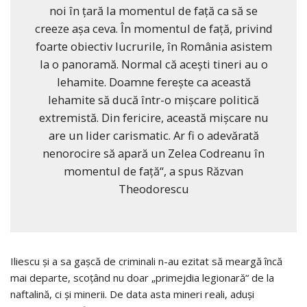
noi în țară la momentul de față ca să se
creeze așa ceva. În momentul de față, privind
foarte obiectiv lucrurile, în România asistem
la o panoramă. Normal că acești tineri au o
lehamite. Doamne ferește ca această
lehamite să ducă într-o mișcare politică
extremistă. Din fericire, această mișcare nu
are un lider carismatic. Ar fi o adevărată
nenorocire să apară un Zelea Codreanu în
momentul de față“, a spus Răzvan
Theodorescu
Iliescu și a sa gașcă de criminali n-au ezitat să meargă încă
mai departe, scoțând nu doar „primejdia legionară“ de la
naftalină, ci și minerii. De data asta mineri reali, aduși