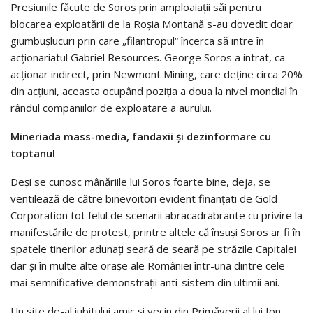
Presiunile făcute de Soros prin amploaiații săi pentru
blocarea exploatării de la Roșia Montană s-au dovedit doar
giumbușlucuri prin care „filantropul“ încerca să intre în
acționariatul Gabriel Resources. George Soros a intrat, ca
acționar indirect, prin Newmont Mining, care deține circa 20%
din acțiuni, aceasta ocupând poziția a doua la nivel mondial în
rândul companiilor de exploatare a aurului.
Mineriada mass-media, fandaxii și dezinformare cu
toptanul
Deși se cunosc mânăriile lui Soros foarte bine, deja, se
ventilează de către binevoitori evident finanțati de Gold
Corporation tot felul de scenarii abracadrabrante cu privire la
manifestările de protest, printre altele că însuși Soros ar fi în
spatele tinerilor adunați seară de seară pe străzile Capitalei
dar și în multe alte orașe ale României într-una dintre cele
mai semnificative demonstrații anti-sistem din ultimii ani.
Un site de-al iubitului amic și vecin din Primăverii al lui Ion