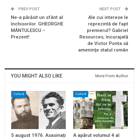
PREV POST
NEXT POST
Ne-a părăsit un sfânt al
Ale cui interese le
închisorilor. GHEORGHE
reprezintă de fapt
MÂNTULESCU –
premierul? Gabriel
Prezent!
Resources, încurajată
de Victor Ponta să
ameninţe statul român
YOU MIGHT ALSO LIKE
More From Author
Cultură
Cultură
5 august 1976. Asasinați
A apărut volumul 4 al