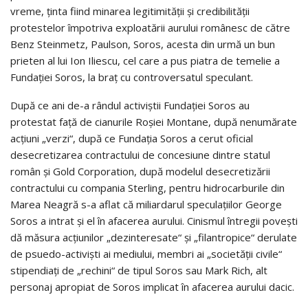
vreme, ținta fiind minarea legitimității și credibilității
protestelor împotriva exploa­tării aurului românesc de către
Benz Steinmetz, Paulson, Soros, acesta din urmă un bun
prieten al lui Ion Iliescu, cel care a pus piatra de temelie a
Fundației Soros, la braț cu controversatul speculant.
După ce ani de-a rândul activiștii Fundației Soros au
protestat față de cianurile Roșiei Montane, după nenu­mărate
acțiuni „verzi“, după ce Fundația Soros a cerut oficial
desecretizarea contractului de concesiune dintre statul
român și Gold Corporation, după modelul desecretizării
contractului cu compania Sterling, pentru hidrocarburile din
Marea Neagră s-a aflat că miliardarul speculațiilor George
Soros a intrat și el în afacerea aurului. Cinismul întregii povești
dă măsura acțiunilor „dezinteresate“ și „filantropice“ derulate
de psuedo-activiști ai mediului, membri ai „societății civile“
stipendiați de „rechini“ de tipul Soros sau Mark Rich, alt
personaj apropiat de Soros implicat în afacerea aurului dacic.