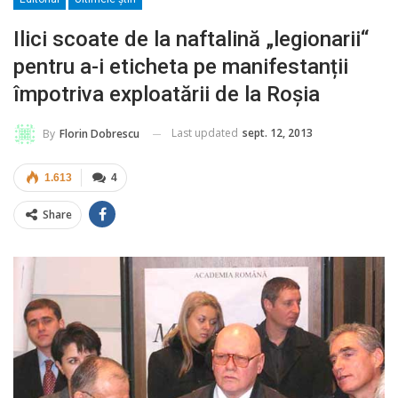
Ilici scoate de la naftalină „legionarii“
pentru a-i eticheta pe manifestanții
împotriva exploatării de la Roșia
Last updated
sept. 12, 2013
By
Florin Dobrescu
1.613
4
Share