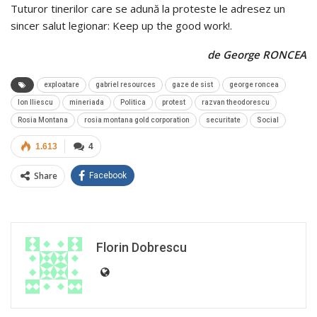
Tuturor tinerilor care se adună la proteste le adresez un
sincer salut legionar: Keep up the good work!.
de George RONCEA
exploatare
gabriel resources
gaze de sist
george roncea
Ion Iliescu
mineriada
Politica
protest
razvan theodorescu
Rosia Montana
rosia montana gold corporation
securitate
Social
1.613
4
Share
Facebook
Florin Dobrescu