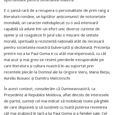
E o șansă rară de a recupera o personalitate de prim rang a
literaturii române, un luptător anticomunist de notorietate
mondială, un caracter neînduplecat cu o axă interioară
capabilă să adune într-un efort unic diverse curente de
opinie și să coaguleze în jurul său o mișcare de unitate
morală, spirituală și rezistență națională atât de necesară
pentru societatea noastră bulversată și dezbinată. Prezența
printre noi a lui Paul Goma e cu atât mai imperioasă, cu cât
mai acut și mai greu se resimt pierderile irecuperabile pe
care literatura și cultura noastră le-au suportat prin
recentele plecări la Domnul ale lui Grigore Vieru, Maria Bieșu,
Aureliu Busuioc și Dumitru Matcovschi.
În acest context, considerăm că Dumneavoastră, ca
Președinte al Republicii Moldova, aflat dincolo de interesele
de partid, sunteți cel mai indicat să mobilizați toate pârghiile
de care dispuneți și să susțineți cu toată puterea revenirea
cât mai grabnică în țară a lui Paul Goma și a familiei sale. Cel