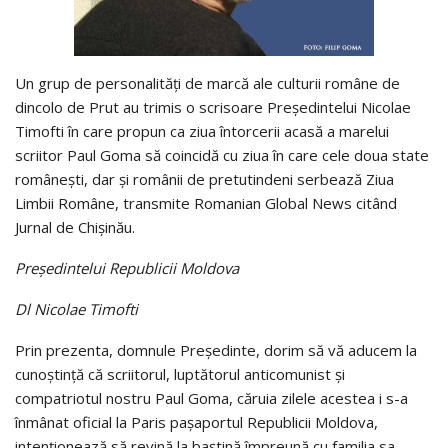
Un grup de personalități de marcă ale culturii române de
dincolo de Prut au trimis o scrisoare Președintelui Nicolae
Timofti în care propun ca ziua întorcerii acasă a marelui
scriitor Paul Goma să coincidă cu ziua în care cele doua state
românești, dar și românii de pretutindeni serbează Ziua
Limbii Române, transmite Romanian Global News citând
Jurnal de Chișinău.
Președintelui Republicii Moldova
Dl Nicolae Timofti
Prin prezenta, domnule Președinte, dorim să vă aducem la
cunoștință că scriitorul, luptătorul anticomunist și
compatriotul nostru Paul Goma, căruia zilele acestea i s-a
înmânat oficial la Paris pașaportul Republicii Moldova,
intenționează să revină la baștină împreună cu familia sa