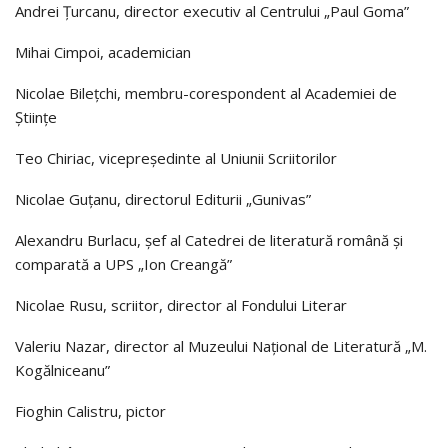
Andrei Țurcanu, director executiv al Centrului „Paul Goma”
Mihai Cimpoi, academician
Nicolae Bilețchi, membru-corespondent al Academiei de
Științe
Teo Chiriac, vicepreşedinte al Uniunii Scriitorilor
Nicolae Guțanu, directorul Editurii „Gunivas”
Alexandru Burlacu, șef al Catedrei de literatură română și
comparată a UPS „Ion Creangă”
Nicolae Rusu, scriitor, director al Fondului Literar
Valeriu Nazar, director al Muzeului Național de Literatură „M.
Kogălniceanu”
Fioghin Calistru, pictor