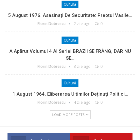
Cultură
5 August 1976. Asasinați De Securitate: Preotul Vasile…
Florin Dobrescu
2 zile ago
0
Cultură
A Apărut Volumul 4 Al Seriei BRAZII SE FRÂNG, DAR NU
SE…
Florin Dobrescu
3 zile ago
0
Cultură
1 August 1964. Eliberarea Ultimilor Deținuți Politici…
Florin Dobrescu
4 zile ago
0
LOAD MORE POSTS