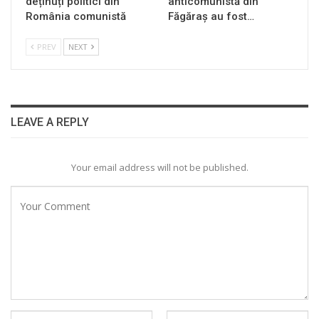
deținuți politici din
anticomunistă din
România comunistă
Făgăraș au fost…
PREV
NEXT
LEAVE A REPLY
Your email address will not be published.