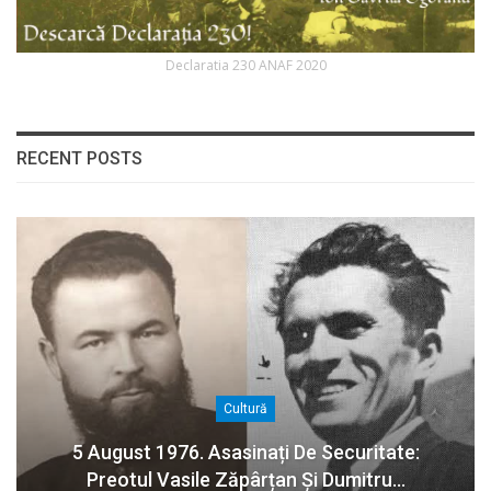
Declaratia 230 ANAF 2020
RECENT POSTS
Cultură
5 August 1976. Asasinați De Securitate:
Preotul Vasile Zăpârțan Și Dumitru…