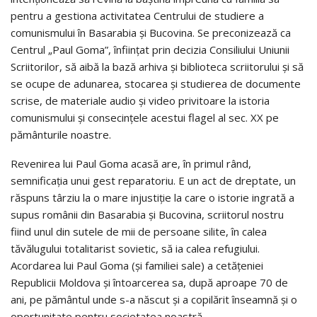
pentru a gestiona activitatea Centrului de studiere a
comunismului în Basarabia și Bucovina. Se preconizează ca
Centrul „Paul Goma”, înființat prin decizia Consiliului Uniunii
Scriitorilor, să aibă la bază arhiva și biblioteca scriitorului și să
se ocupe de adunarea, stocarea și studierea de documente
scrise, de materiale audio și video privitoare la istoria
comunismului și consecințele acestui flagel al sec. XX pe
pământurile noastre.
Revenirea lui Paul Goma acasă are, în primul rând,
semnificația unui gest reparatoriu. E un act de dreptate, un
răspuns târziu la o mare injustiție la care o istorie ingrată a
supus românii din Basarabia și Bucovina, scriitorul nostru
fiind unul din sutele de mii de persoane silite, în calea
tăvălugului totalitarist sovietic, să ia calea refugiului.
Acordarea lui Paul Goma (și familiei sale) a cetățeniei
Republicii Moldova și întoarcerea sa, după aproape 70 de
ani, pe pământul unde s-a născut și a copilărit înseamnă și o
oportunitate pentru societatea noastră.