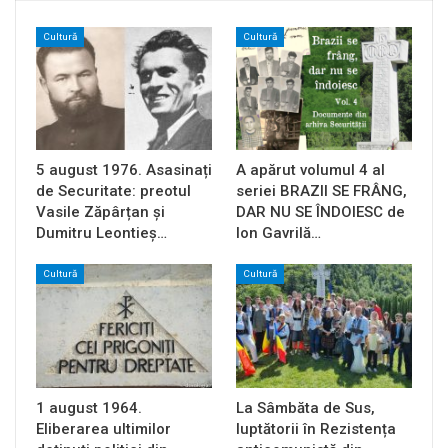
Cultură
Cultură
5 august 1976. Asasinați
A apărut volumul 4 al
de Securitate: preotul
seriei BRAZII SE FRÂNG,
Vasile Zăpârțan și
DAR NU SE ÎNDOIESC de
Dumitru Leontieș…
Ion Gavrilă…
Cultură
Cultură
1 august 1964.
La Sâmbăta de Sus,
Eliberarea ultimilor
luptătorii în Rezistența