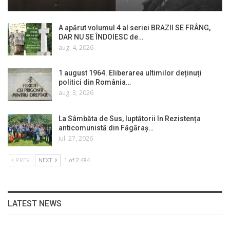
A apărut volumul 4 al seriei BRAZII SE FRÂNG,
DAR NU SE ÎNDOIESC de…
aug. 4, 2026
1 august 1964. Eliberarea ultimilor deținuți
politici din România…
aug. 3, 2026
La Sâmbăta de Sus, luptătorii în Rezistența
anticomunistă din Făgăraș…
iul. 27, 2026
PREV
NEXT
1 of 2.484
LATEST NEWS