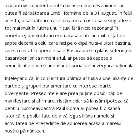
mai potrivit moment pentru un asemenea eveniment ar
putea fi sărbătoarea Limbii Române de la 31 august. În felul
acesta, o sărbătoare care din an în an riscă să se înglodeze
tot mai mult în rutina unui ritual fără nicio rezonanță în
societate, dar și întoarcerea acasă dintr-un exil forțat de
șapte decenii a celui care nici pe o clipă nu și-a uitat baștina,
care a cântat în operele sale Basarabia și a plâns suferințele
basarabenilor ca nimeni altul, ar putea să capete o
semnificație etică și un răsunet social de anvergură națională.
Înțelegând că, în conjunctura politică actuală a unei alianțe de
partide și grupuri parlamentare cu interese foarte
divergente, Președintele are prea puține posibilități de
manifestare și afirmare, riscăm chiar să lansăm ipoteza că
pentru Dumneavoastră Paul Goma ar putea fi o șansă
istorică, o posibilitate de a vă lega strâns numele și
activitatea de Președinte de aducerea acasă a marelui
nostru pământean.