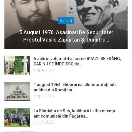
Cultură
5 August 1976. Asasinați De Securitate:
Preotul Vasile Zăpârțan Și Dumitru…
A apărut volumul 4 al seriei BRAZII SE FRÂNG,
DAR NU SE ÎNDOIESC de…
aug. 4, 2026
1 august 1964. Eliberarea ultimilor deținuți
politici din România…
aug. 3, 2026
La Sâmbăta de Sus, luptătorii în Rezistența
anticomunistă din Făgăraș…
iul. 27, 2026