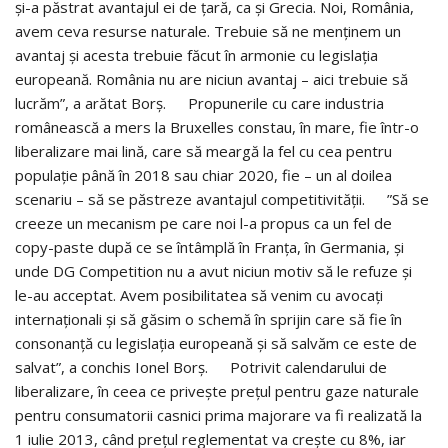
și-a păstrat avantajul ei de țară, ca și Grecia. Noi, România,
avem ceva resurse naturale. Trebuie să ne menținem un
avantaj și acesta trebuie făcut în armonie cu legislația
europeană. România nu are niciun avantaj – aici trebuie să
lucrăm”, a arătat Borș. Propunerile cu care industria
românească a mers la Bruxelles constau, în mare, fie într-o
liberalizare mai lină, care să meargă la fel cu cea pentru
populație până în 2018 sau chiar 2020, fie – un al doilea
scenariu – să se păstreze avantajul competitivității. ”Să se
creeze un mecanism pe care noi l-a propus ca un fel de
copy-paste după ce se întâmplă în Franța, în Germania, și
unde DG Competition nu a avut niciun motiv să le refuze și
le-au acceptat. Avem posibilitatea să venim cu avocați
internaționali și să găsim o schemă în sprijin care să fie în
consonanță cu legislația europeană și să salvăm ce este de
salvat”, a conchis Ionel Borș. Potrivit calendarului de
liberalizare, în ceea ce privește prețul pentru gaze naturale
pentru consumatorii casnici prima majorare va fi realizată la
1 iulie 2013, când prețul reglementat va crește cu 8%, iar