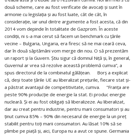
două scheme, care au fost verificate de avocați și sunt în
armonie cu legislația și au fost luate, cât de cât, în
considerație, iar unul dintre argumente a fost acesta, că din
2014 vom depinde în totalitate de Gazprom. În aceste
condiții, ni s-a mai cerut să facem un benchmark cu țările
vecine – Bulgaria, Ungaria, era firesc să ne mai ceară ceva,
dar în două săptămâni vom merge din nou. O să prezentăm
un raport și la Guvern. Știu sigur că domnul Niță și, în general,
Guvernul ar vrea să rezolve această problemă cumva”, a
spus directorul de la combinatul gălățean. Borș a explicat
că, deși toate țările UE au liberalizat prețurile, fiecare stat și-
a păstrat avantajul de competitivitate, cumva. ”Franța are
peste 90% producție de energie la stat. Ei produc energie
nucleară. Și ei au fost obligați să liberalizeze. Au liberalizat,
dar au creat pentru industrie, pentru marii consumatori și au
ținut cumva 85% – 90% din necesarul de energie la un preț
stabilit pentru toți marii consumatori. Au lăsat 10% să se
plimbe pe piață și, aici, Europa nu a avut ce spune. Germania