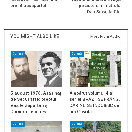
primit paşaportul
pe actele ministrului
Dan Şova, la Cluj
YOU MIGHT ALSO LIKE
More From Author
Cultură
Cultură
5 august 1976. Asasinați
A apărut volumul 4 al
de Securitate: preotul
seriei BRAZII SE FRÂNG,
Vasile Zăpârțan și
DAR NU SE ÎNDOIESC de
Dumitru Leontieș…
Ion Gavrilă…
Cultură
Cultură