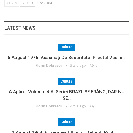
PREV
NEXT
1 of 2.484
LATEST NEWS
Cultură
5 August 1976. Asasinați De Securitate: Preotul Vasile…
Florin Dobrescu
3 zile ago
0
Cultură
A Apărut Volumul 4 Al Seriei BRAZII SE FRÂNG, DAR NU
SE…
Florin Dobrescu
4 zile ago
0
Cultură
1 August 1964. Eliberarea Ultimilor Deținuți Politici…