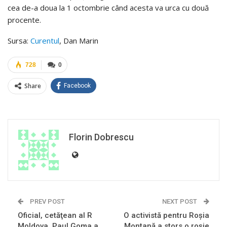
cea de-a doua la 1 octombrie când acesta va urca cu două
procente.
Sursa:
Curentul
, Dan Marin
728
0
Share
Facebook
Florin Dobrescu
PREV POST
NEXT POST
Oficial, cetăţean al R
O activistă pentru Roşia
Moldova. Paul Goma a
Montană a stors o roşie