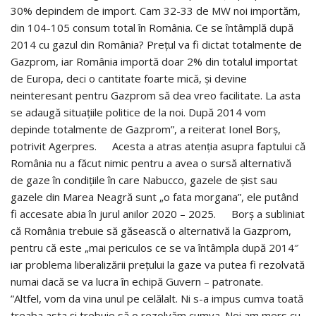
30% depindem de import. Cam 32-33 de MW noi importăm,
din 104-105 consum total în România. Ce se întâmplă după
2014 cu gazul din România? Prețul va fi dictat totalmente de
Gazprom, iar România importă doar 2% din totalul importat
de Europa, deci o cantitate foarte mică, și devine
neinteresant pentru Gazprom să dea vreo facilitate. La asta
se adaugă situațiile politice de la noi. După 2014 vom
depinde totalmente de Gazprom”, a reiterat Ionel Borș,
potrivit Agerpres. Acesta a atras atenția asupra faptului că
România nu a făcut nimic pentru a avea o sursă alternativă
de gaze în condițiile în care Nabucco, gazele de șist sau
gazele din Marea Neagră sunt „o fata morgana”, ele putând
fi accesate abia în jurul anilor 2020 – 2025. Borș a subliniat
că România trebuie să găsească o alternativă la Gazprom,
pentru că este „mai periculos ce se va întâmpla după 2014″
iar problema liberalizării prețului la gaze va putea fi rezolvată
numai dacă se va lucra în echipă Guvern – patronate.
”Altfel, vom da vina unul pe celălalt. Ni s-a impus cumva toată
treaba asta și trebuie să o rezolvăm cumva. Noi am mers cu