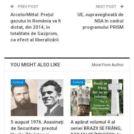
PREV POST
NEXT POST
ArcelorMittal: Prețul
UE, supravegheată de
gazului în România va fi
NSA în cadrul
dictat, din 2014, în
programului PRISM
totalitate de Gazprom,
ca efect al liberalizării
YOU MIGHT ALSO LIKE
More From Author
Cultură
Cultură
5 august 1976. Asasinați
A apărut volumul 4 al
de Securitate: preotul
seriei BRAZII SE FRÂNG,