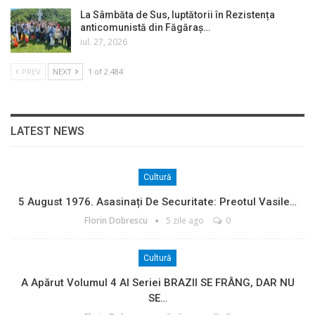
La Sâmbăta de Sus, luptătorii în Rezistența
anticomunistă din Făgăraș…
iul. 27, 2026
PREV
NEXT
1 of 2.484
LATEST NEWS
Cultură
5 August 1976. Asasinați De Securitate: Preotul Vasile…
Florin Dobrescu
5 zile ago
0
Cultură
A Apărut Volumul 4 Al Seriei BRAZII SE FRÂNG, DAR NU
SE…