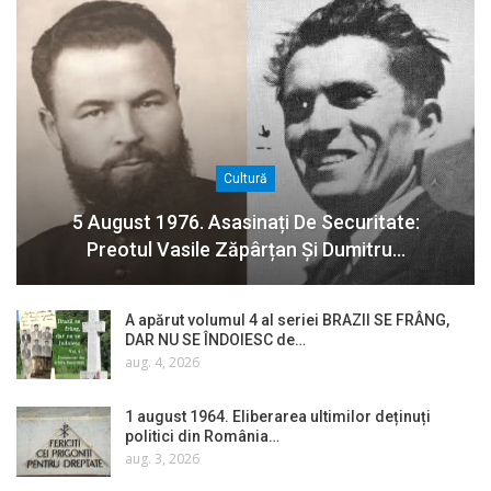
Cultură
5 August 1976. Asasinați De Securitate:
Preotul Vasile Zăpârțan Și Dumitru…
A apărut volumul 4 al seriei BRAZII SE FRÂNG,
DAR NU SE ÎNDOIESC de…
aug. 4, 2026
1 august 1964. Eliberarea ultimilor deținuți
politici din România…
aug. 3, 2026