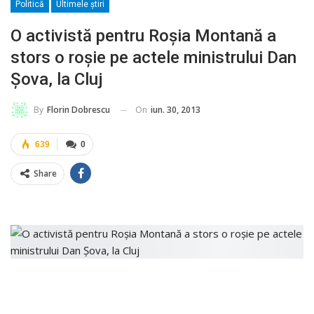
Politică
Ultimele ştiri
O activistă pentru Roşia Montană a
stors o roşie pe actele ministrului Dan
Şova, la Cluj
On
iun. 30, 2013
By
Florin Dobrescu
639
0
Share