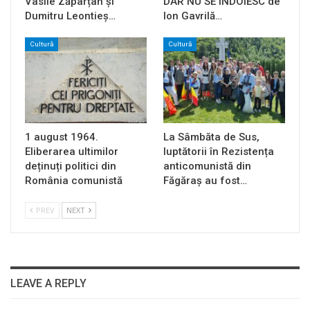
Vasile Zăpârțan și
DAR NU SE ÎNDOIESC de
Dumitru Leontieș…
Ion Gavrilă…
Cultură
Cultură
1 august 1964.
La Sâmbăta de Sus,
Eliberarea ultimilor
luptătorii în Rezistența
deținuți politici din
anticomunistă din
România comunistă
Făgăraș au fost…
PREV
NEXT
LEAVE A REPLY