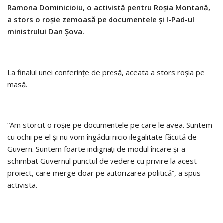
Ramona Dominicioiu, o activistă pentru Roşia Montană,
a stors o roşie zemoasă pe documentele şi I-Pad-ul
ministrului Dan Şova.
La finalul unei conferinţe de presă, aceata a stors roşia pe
masă.
“Am storcit o roşie pe documentele pe care le avea. Suntem
cu ochii pe el şi nu vom îngădui nicio ilegalitate făcută de
Guvern. Suntem foarte indignaţi de modul încare şi-a
schimbat Guvernul punctul de vedere cu privire la acest
proiect, care merge doar pe autorizarea politică”, a spus
activista.